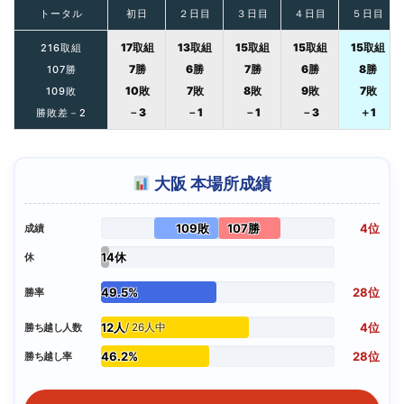
トータル
初日
２日目
３日目
４日目
５日目
17取組
13取組
15取組
15取組
15取組
216取組
7勝
6勝
7勝
6勝
8勝
107勝
10敗
7敗
8敗
9敗
7敗
109敗
－3
－1
－1
－3
＋1
勝敗差－2
大阪 本場所成績
109敗
107勝
4位
成績
14休
休
49.5%
28位
勝率
12人
4位
勝ち越し人数
/ 26人中
46.2%
28位
勝ち越し率