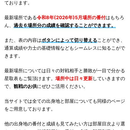
ております。
最新場所である
令和8年(2026年)5月場所の番付
はもちろ
ん、
過去６場所分の成績を確認することができます。
また、表の内容は
ボタンによって切り替える
ことができ、
通算成績や力士の基礎情報などもシームレスに知るこがで
きます。
最新場所については日々の対戦相手と勝敗が一目で分かる
星取表もご覧頂けます。
場所中は日々更新
していきますの
で、
観戦のお供
にぜひご活用ください。
当サイトでは全ての出身地と部屋についても同様のページ
をご用意しております。
他の出身地の番付と成績も見てみたい方は部屋目次より選