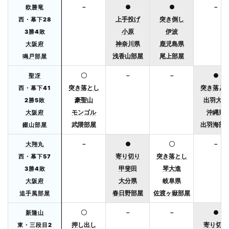
－
●
●
－
欧勝竜
上手投げ
突き倒し
西・幕下28
小原
伊波
3勝4敗
神奈川県
鹿児島県
大阪府
浅香山部屋
尾上部屋
鳴戸部屋
〇
－
－
●
聖冴
突き落とし
突き落と
西・幕下41
豪聖山
出羽大海
2勝5敗
モンゴル
沖縄県
大阪府
武隈部屋
出羽海部
錣山部屋
－
●
〇
－
大翔丸
寄り切り
突き落とし
西・幕下57
甲斐田
琴大進
3勝4敗
大分県
岐阜県
大阪府
春日野部屋
佐渡ヶ嶽部屋
追手風部屋
〇
－
－
●
新隆山
押し出し
寄り切り
東・三段目2