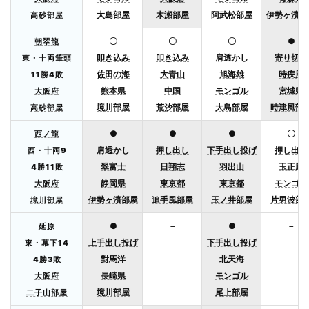
大島部屋
木瀬部屋
阿武松部屋
伊勢ヶ濱部
高砂部屋
〇
〇
〇
●
朝翠龍
叩き込み
叩き込み
肩透かし
寄り切り
東・十両筆頭
佐田の海
大青山
旭海雄
時疾風
11勝4敗
熊本県
中国
モンゴル
宮城県
大阪府
境川部屋
荒汐部屋
大島部屋
時津風部
高砂部屋
●
●
●
〇
西ノ龍
肩透かし
押し出し
下手出し投げ
押し出し
西・十両9
翠富士
日翔志
羽出山
玉正鳳
4勝11敗
静岡県
東京都
東京都
モンゴル
大阪府
伊勢ヶ濱部屋
追手風部屋
玉ノ井部屋
片男波部
境川部屋
●
－
●
－
延原
上手出し投げ
下手出し投げ
東・幕下14
對馬洋
北天海
4勝3敗
長崎県
モンゴル
大阪府
境川部屋
尾上部屋
二子山部屋