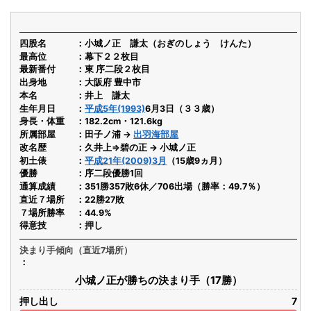
四股名
小城ノ正 謙太（おぎのしょう けんた）
最高位
幕下２２枚目
最新番付
東 序二段２枚目
出身地
大阪府 豊中市
本名
井上 謙太
生年月日
平成5年(1993)
6月3日（３３歳）
身長・体重
182.2cm・121.6kg
所属部屋
田子ノ浦 →
出羽海部屋
改名歴
久井上⇒碧の正 → 小城ノ正
初土俵
平成21年(2009)3月
（15歳9ヵ月）
優勝
序二段優勝1回
通算成績
351勝357敗6休／706出場（勝率：49.7％）
直近７場所
22勝27敗
７場所勝率
44.9%
得意技
押し
決まり手傾向（直近7場所）
小城ノ正が勝ちの決まり手（17勝）
押し出し
7