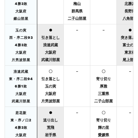
梅山
北勝真
4勝3敗
群馬県
長野県
大阪府
二子山部屋
八角部屋
錣山部屋
●
－
－
●
玉の寅
引き落とし
突き落と
西・序二段93
浪速武蔵
富士の輝
4勝3敗
大阪府
東京都
大阪府
武蔵川部屋
尾上部屋
片男波部屋
〇
－
〇
－
浪速武蔵
引き落とし
寄り切り
東・序二段94
玉の寅
厚雅
6勝1敗
大阪府
三重県
大阪府
片男波部屋
二子山部屋
武蔵川部屋
●
－
〇
－
若花新
送り出し
寄り切り
東・序ノ口2
荒飛
輝の里
4勝3敗
岩手県
愛媛県
大阪府