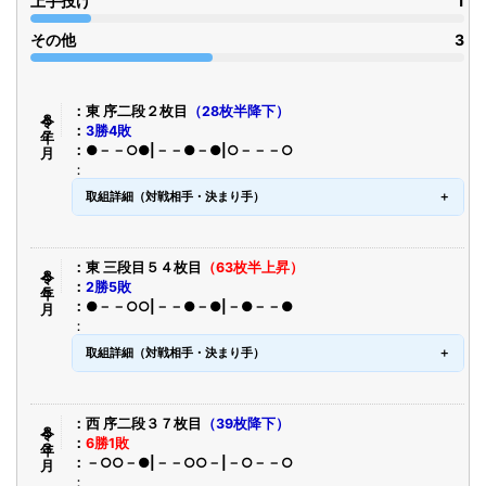
上手投げ
1
その他
3
令８年７月
東 序二段２枚目
（28枚半降下）
3勝4敗
●－－○●|－－●－●|○－－－○
取組詳細（対戦相手・決まり手）
令８年５月
東 三段目５４枚目
（63枚半上昇）
2勝5敗
●－－○○|－－●－●|－●－－●
取組詳細（対戦相手・決まり手）
令８年３月
西 序二段３７枚目
（39枚降下）
6勝1敗
－○○－●|－－○○－|－○－－○