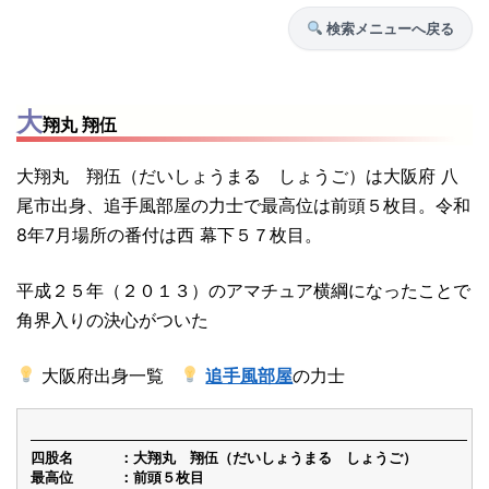
検索メニューへ戻る
大
翔丸 翔伍
大翔丸 翔伍（だいしょうまる しょうご）は大阪府 八
尾市出身、追手風部屋の力士で最高位は前頭５枚目。令和
8年7月場所の番付は西 幕下５７枚目。
平成２５年（２０１３）のアマチュア横綱になったことで
角界入りの決心がついた
大阪府出身一覧
追手風部屋
の力士
四股名
大翔丸 翔伍（だいしょうまる しょうご）
最高位
前頭５枚目