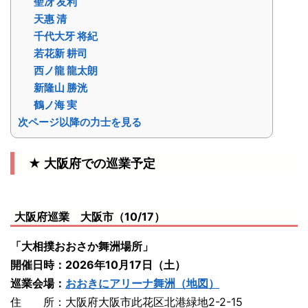
聖冴 友利
天惠 清
千代大牙 将紀
若花新 耕司
西ノ龍 龍太朗
新隆山 勝洸
鶴ノ海 実
次ページ以降の力士を見る
★ 大阪府での巡業予定
大阪府巡業 大阪市（10/17）
「大相撲おおさか舞洲場所」
開催日時：2026年10月17日（土）
巡業会場：
おおきにアリーナ舞洲（地図）
住 所：大阪府大阪市此花区北港緑地2-2-15