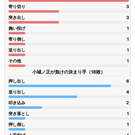
寄り切り
3
突き出し
3
掬い投げ
1
寄り倒し
1
送り出し
1
その他
1
小城ノ正が負けの決まり手（18敗）
押し出し
6
送り出し
4
叩き込み
2
突き落とし
1
押し倒し
1