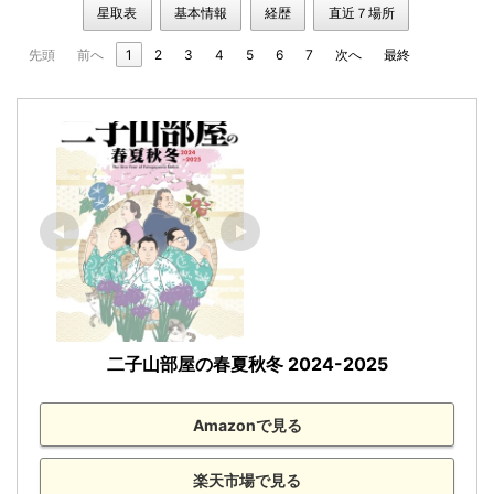
星取表
基本情報
経歴
直近７場所
先頭
前へ
1
2
3
4
5
6
7
次へ
最終
二子山部屋の春夏秋冬 2024-2025
Amazonで見る
楽天市場で見る