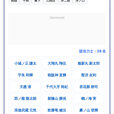
前頭
十両
幕下
三段目
序二段
序ノ口
Sponsored
該当力士：
28
名
小城ノ正 謙太
大翔丸 翔伍
魁新丸 新太郎
宇良 和輝
朝阪神 直輝
聖冴 友利
天惠 清
千代大牙 将紀
若花新 耕司
西ノ龍 龍太朗
新隆山 勝洸
鶴ノ海 実
浪速武蔵 元気
欧勝竜 健汰
豪ノ山 登輝