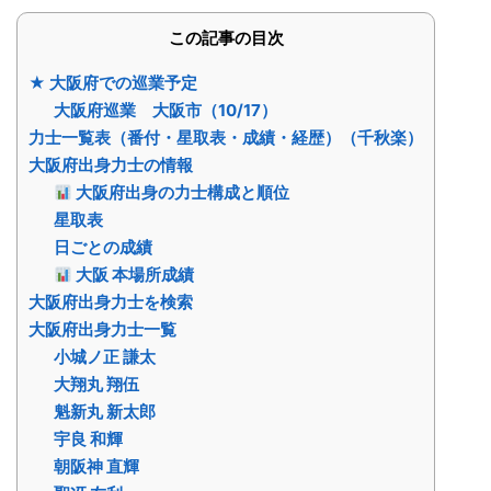
この記事の目次
★ 大阪府での巡業予定
大阪府巡業 大阪市（10/17）
力士一覧表（番付・星取表・成績・経歴）（千秋楽）
大阪府出身力士の情報
大阪府出身の力士構成と順位
星取表
日ごとの成績
大阪 本場所成績
大阪府出身力士を検索
大阪府出身力士一覧
小城ノ正 謙太
大翔丸 翔伍
魁新丸 新太郎
宇良 和輝
朝阪神 直輝