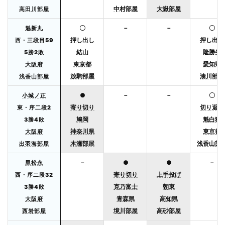
中村部屋
大嶽部屋
高田川部屋
〇
－
－
〇
魁新丸
押し出し
押し出し
西・三段目59
結山
隆勝生
5勝2敗
東京都
愛知県
大阪府
放駒部屋
湊川部屋
浅香山部屋
●
－
－
〇
小城ノ正
寄り切り
切り返し
東・序二段2
鳩岡
魁白猩
3勝4敗
神奈川県
東京都
大阪府
木瀬部屋
浅香山部
出羽海部屋
－
●
●
－
里松永
寄り切り
上手投げ
西・序二段32
克乃富士
朝東
3勝4敗
青森県
高知県
大阪府
境川部屋
高砂部屋
西岩部屋