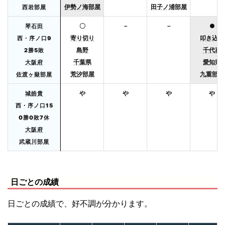
伊勢ノ海部屋
田子ノ浦部屋
西岩部屋
〇
－
－
●
琴石田
寄り切り
叩き込み
西・序ノ口9
島野
千代葵
2勝5敗
千葉県
愛知県
大阪府
荒汐部屋
九重部屋
佐渡ヶ嶽部屋
や
や
や
や
城皓貴
西・序ノ口15
0勝0敗7休
大阪府
武蔵川部屋
日ごとの成績
日ごとの成績で、好不調が分かります。