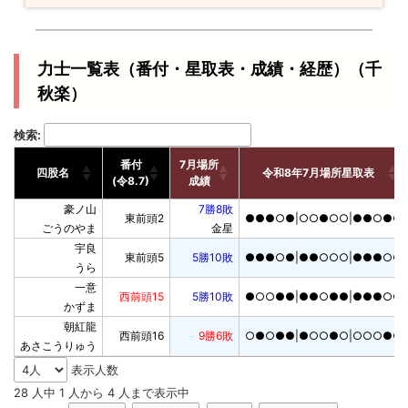
力士一覧表（番付・星取表・成績・経歴）（千
秋楽）
検索:
番付

7月場所

四股名
令和8年7月場所星取表
(令8.7)
成績
番付

7月場所

四股名
令和8年7月場所星取表
豪ノ山

7勝8敗
東前頭2
●●●○●|○○●○○|●●○●○
(令8.7)
成績
ごうのやま
金星
宇良

東前頭5
5勝10敗
●●●○●|●●○○○|●●●○●
うら
一意

西前頭15
5勝10敗
●○○●●|●●○●●|●●●○○
かずま
朝紅龍

西前頭16
9勝6敗
○●○●●|●○○●○|○○○●○
あさこうりゅう
表示人数
28 人中 1 人から 4 人まで表示中