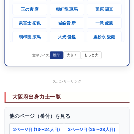
玉の寅 麿
朝紅龍 琢馬
延原 闘真
泉富士 拓也
城皓貴 新
一意 虎風
朝翠龍 涼馬
大光 健也
里松永 愛羅
満富士 翔馬
朝力丸 哲次
朝平井 成耶
標準
大きく
もっと大
文字サイズ:
琴石田 大翼
スポンサーリンク
大阪府出身力士一覧
他のページ（番付）を見る
2ページ目 (13〜24人目)
3ページ目 (25〜28人目)