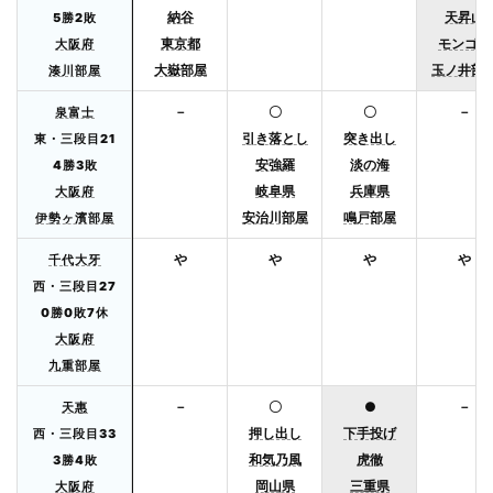
納谷
天昇山
5勝2敗
東京都
モンゴル
大阪府
大嶽部屋
玉ノ井部
湊川部屋
－
〇
〇
－
泉富士
引き落とし
突き出し
東・三段目21
安強羅
淡の海
4勝3敗
岐阜県
兵庫県
大阪府
安治川部屋
鳴戸部屋
伊勢ヶ濱部屋
や
や
や
や
千代大牙
西・三段目27
0勝0敗7休
大阪府
九重部屋
－
〇
●
－
天惠
押し出し
下手投げ
西・三段目33
和気乃風
虎徹
3勝4敗
岡山県
三重県
大阪府