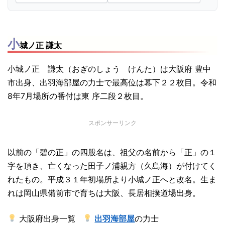
小
城ノ正 謙太
小城ノ正 謙太（おぎのしょう けんた）は大阪府 豊中
市出身、出羽海部屋の力士で最高位は幕下２２枚目。令和
8年7月場所の番付は東 序二段２枚目。
スポンサーリンク
以前の「碧の正」の四股名は、祖父の名前から「正」の１
字を頂き、亡くなった田子ノ浦親方（久島海）が付けてく
れたもの。平成３１年初場所より小城ノ正へと改名。生ま
れは岡山県備前市で育ちは大阪、長居相撲道場出身。
大阪府出身一覧
出羽海部屋
の力士