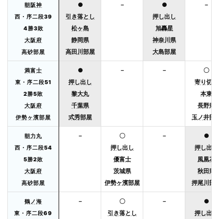
●
－
●
－
朝阪神
引き落とし
押し出し
西・序二段39
松ヶ島
旭轟星
4勝3敗
静岡県
神奈川県
大阪府
高田川部屋
大島部屋
高砂部屋
●
－
－
〇
満富士
押し出し
寄り切り
東・序二段51
黎大丸
本東
2勝5敗
千葉県
長野県
大阪府
式秀部屋
玉ノ井部
伊勢ヶ濱部屋
－
〇
－
●
朝力丸
押し出し
押し出し
西・序二段54
優富士
風凰花
5勝2敗
茨城県
秋田県
大阪府
伊勢ヶ濱部屋
押尾川部
高砂部屋
－
〇
－
●
鶴ノ海
引き落とし
押し出し
東・序二段69