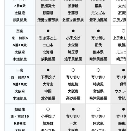
熱海富士
琴勝峰
霧島
大の里
7勝8敗
静岡県
千葉県
モンゴル
石川県
大阪府
伊勢ヶ濱部屋
佐渡ヶ嶽部屋
音羽山部屋
二所ノ関部
武隈部屋
●
●
●
〇
宇良
引き落とし
小手投げ
寄り倒し
上手出し投
東・前頭5
一山本
大栄翔
正代
欧勝馬
5勝10敗
北海道
埼玉県
熊本県
モンゴル
大阪府
放駒部屋
追手風部屋
時津風部屋
鳴戸部屋
木瀬部屋
●
〇
〇
●
一意
下手投げ
寄り切り
寄り切り
寄り切り
西・前頭15
大青山
朝紅龍
時疾風
獅司
5勝10敗
中国
大阪府
宮城県
ウクライ
大阪府
荒汐部屋
高砂部屋
時津風部屋
雷部屋
木瀬部屋
〇
●
〇
●
朝紅龍
小手投げ
寄り切り
寄り切り
寄り切り
西・前頭16
旭海雄
一意
阿武剋
錦富士
9勝6敗
モンゴル
大阪府
モンゴル
青森県
大阪府