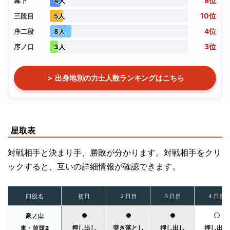
8位
幕下
4人
10位
三段目
5人
4位
序二段
8人
3位
序ノ口
3人
＞ 出身地別の力士人数ランキングはこちら
星取表
対戦相手と決まり手、勝敗が分かります。対戦相手をクリ
ックすると、互いの詳細情報が確認できます。
四股名
初日
２日目
３日目
４日目
●
●
●
〇
豪ノ山
押し出し
突き落とし
押し出し
押し出し
東・前頭2