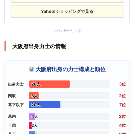
Yahoo!ショッピングで見る
スポンサーリンク
大阪府出身力士の情報
大阪府出身の力士構成と順位
3位
出身力士
26人
2位
関取
6人
7位
幕下以下
20人
2位
幕内
4人
4位
十両
2人