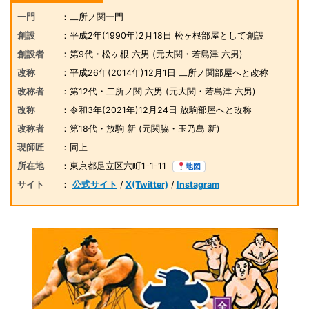
一門
：二所ノ関一門
創設
：平成2年(1990年)2月18日 松ヶ根部屋として創設
創設者
：第9代・松ヶ根 六男
(元大関・若島津 六男)
改称
：平成26年(2014年)12月1日 二所ノ関部屋へと改称
改称者
：第12代・二所ノ関 六男
(元大関・若島津 六男)
改称
：令和3年(2021年)12月24日 放駒部屋へと改称
改称者
：第18代・放駒 新
(元関脇・玉乃島 新)
現師匠
：同上
所在地
：東京都足立区六町1-1-11
地図
サイト
：
公式サイト
/
X(Twitter)
/
Instagram