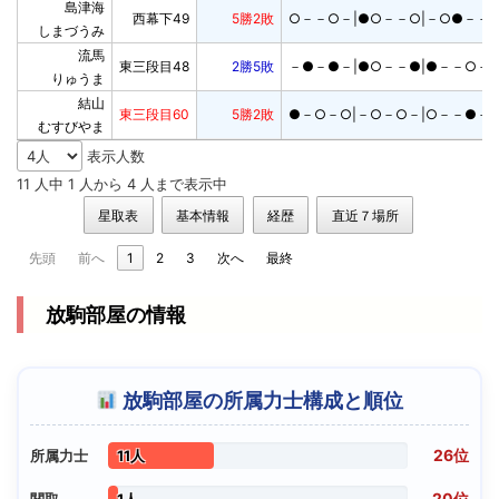
島津海

西幕下49
5勝2敗
○－－○－|●○－－○|－○●－－
しまづうみ
流馬

東三段目48
2勝5敗
－●－●－|●○－－●|●－－○－
りゅうま
結山

東三段目60
5勝2敗
●－○－○|－○－○－|○－－●－
むすびやま
表示人数
11 人中 1 人から 4 人まで表示中
星取表
基本情報
経歴
直近７場所
先頭
前へ
1
2
3
次へ
最終
放駒部屋の情報
放駒部屋の所属力士構成と順位
26位
所属力士
11人
20位
関取
1人