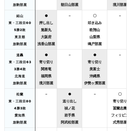
朝日山部屋
境川部屋
放駒部屋
●
－
〇
－
結山
押し出し
叩き込み
東・三段目60
魁新丸
欧翔山
5勝2敗
大阪府
山梨県
東京都
浅香山部屋
鳴戸部屋
放駒部屋
●
－
●
－
道轟
寄り切り
寄り切り
東・三段目63
関将竜
美富士
3勝4敗
福岡県
沖縄県
北海道
境川部屋
伊勢ヶ濱部屋
放駒部屋
－
●
－
〇
松蘭
送り出し
寄り切り
東・三段目80
禎ノ花
冨蘭志壽
4勝3敗
岩手県
フィリピン
愛知県
阿武松部屋
式秀部屋
放駒部屋