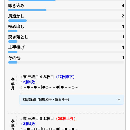
叩き込み
4
肩透かし
2
極め出し
1
突き落とし
1
上手投げ
1
その他
1
令８年７月
東 三段目４８枚目
（17枚降下）
2勝5敗
－●－●－|●○－－●|●－－○－
取組詳細（対戦相手・決まり手）
令８年５月
東 三段目３１枚目
（29枚上昇）
3勝4敗
－●－○－|○－○－●|－●－●－