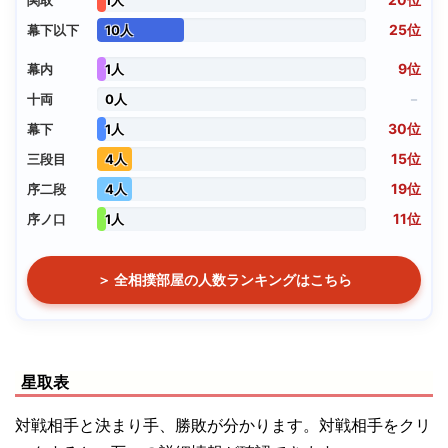
25位
幕下以下
10人
9位
幕内
1人
－
十両
0人
30位
幕下
1人
15位
三段目
4人
19位
序二段
4人
11位
序ノ口
1人
＞ 全相撲部屋の人数ランキングはこちら
星取表
対戦相手と決まり手、勝敗が分かります。対戦相手をクリ