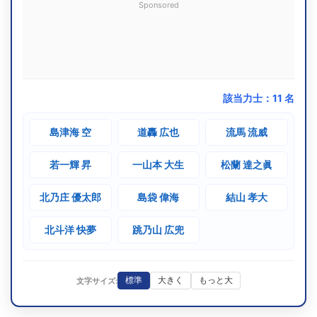
Sponsored
該当力士：
11
名
島津海 空
道轟 広也
流馬 流威
若一輝 昇
一山本 大生
松蘭 達之眞
北乃庄 優太郎
島袋 偉海
結山 孝大
北斗洋 快夢
跳乃山 広兜
標準
大きく
もっと大
文字サイズ: