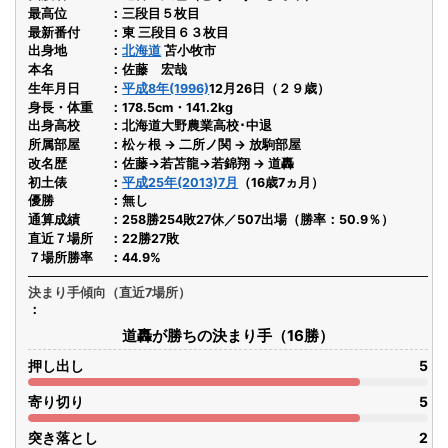
最高位
三段目５枚目
最新番付
東 三段目６３枚目
出身地
北海道
苫小牧市
本名
佐藤 宏哉
生年月日
平成8年(1996)
12月26日（２９歳）
身長・体重
178.5cm・141.2kg
出身高校
北海道大野農業高校･中退
所属部屋
松ヶ根 → 二所ノ関 → 放駒部屋
改名歴
佐藤→若苫龍→若錦翔 → 道轟
初土俵
平成25年(2013)7月
（16歳7ヵ月）
優勝
無し
通算成績
258勝254敗27休／507出場（勝率：50.9％）
直近７場所
22勝27敗
７場所勝率
44.9%
決まり手傾向（直近7場所）
道轟が勝ちの決まり手（16勝）
押し出し
5
寄り切り
5
突き落とし
2