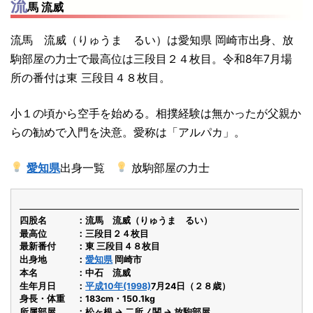
流
馬 流威
流馬 流威（りゅうま るい）は愛知県 岡崎市出身、放
駒部屋の力士で最高位は三段目２４枚目。令和8年7月場
所の番付は東 三段目４８枚目。
小１の頃から空手を始める。相撲経験は無かったが父親か
らの勧めで入門を決意。愛称は「アルパカ」。
愛知県
出身一覧
放駒部屋の力士
四股名
流馬 流威（りゅうま るい）
最高位
三段目２４枚目
最新番付
東 三段目４８枚目
出身地
愛知県
岡崎市
本名
中石 流威
生年月日
平成10年(1998)
7月24日（２８歳）
身長・体重
183cm・150.1kg
所属部屋
松ヶ根 → 二所ノ関 → 放駒部屋