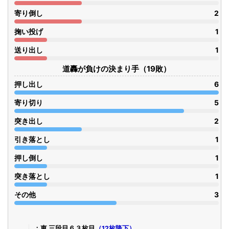
寄り倒し
2
掬い投げ
1
送り出し
1
道轟が負けの決まり手（19敗）
押し出し
6
寄り切り
5
突き出し
2
引き落とし
1
押し倒し
1
突き落とし
1
その他
3
東 三段目６３枚目
（12枚降下）