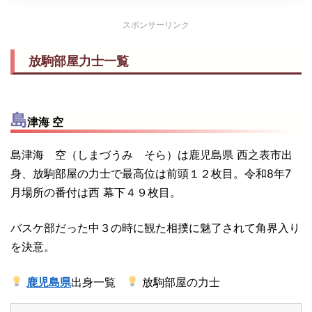
スポンサーリンク
放駒部屋力士一覧
島
津海 空
島津海 空（しまづうみ そら）は鹿児島県 西之表市出
身、放駒部屋の力士で最高位は前頭１２枚目。令和8年7
月場所の番付は西 幕下４９枚目。
バスケ部だった中３の時に観た相撲に魅了されて角界入り
を決意。
鹿児島県
出身一覧
放駒部屋の力士