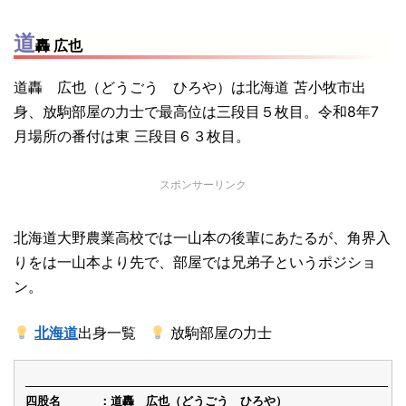
道
轟 広也
道轟 広也（どうごう ひろや）は北海道 苫小牧市出
身、放駒部屋の力士で最高位は三段目５枚目。令和8年7
月場所の番付は東 三段目６３枚目。
スポンサーリンク
北海道大野農業高校では一山本の後輩にあたるが、角界入
りをは一山本より先で、部屋では兄弟子というポジショ
ン。
北海道
出身一覧
放駒部屋の力士
四股名
道轟 広也（どうごう ひろや）