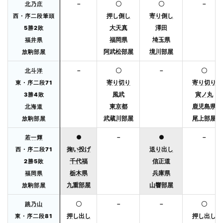
－
〇
〇
－
北乃庄
押し倒し
寄り倒し
西・序二段筆頭
大天真
澤田
5勝2敗
福岡県
埼玉県
福井県
阿武松部屋
境川部屋
放駒部屋
－
〇
－
〇
北斗洋
寄り切り
寄り切り
東・序二段71
風武
寅ノ丸
3勝4敗
東京都
鹿児島県
北海道
武蔵川部屋
尾上部屋
放駒部屋
●
－
●
－
若一輝
掬い投げ
送り出し
西・序二段71
千代福
信正道
2勝5敗
栃木県
兵庫県
福岡県
九重部屋
山響部屋
放駒部屋
〇
－
－
〇
跳乃山
押し出し
押し出し
東・序二段81