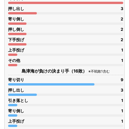
押し出し
3
寄り倒し
2
押し倒し
2
下手投げ
2
上手投げ
1
その他
1
島津海が負けの決まり手（16敗）
※不戦敗1含む
寄り切り
9
押し出し
3
引き落とし
1
寄り倒し
1
上手投げ
1