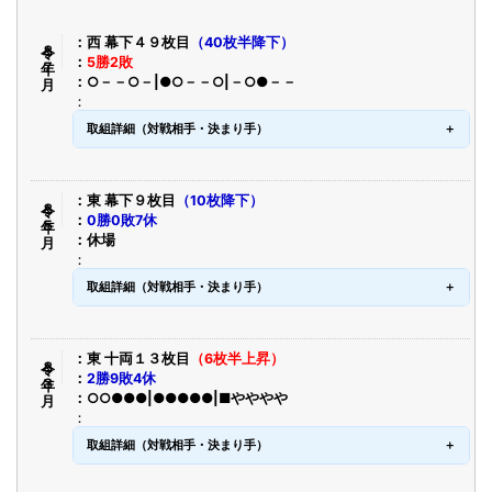
令８年７月
西 幕下４９枚目
（40枚半降下）
5勝2敗
○－－○－|●○－－○|－○●－－
取組詳細（対戦相手・決まり手）
令８年５月
東 幕下９枚目
（10枚降下）
0勝0敗7休
休場
取組詳細（対戦相手・決まり手）
令８年３月
東 十両１３枚目
（6枚半上昇）
2勝9敗4休
○○●●●|●●●●●|■やややや
取組詳細（対戦相手・決まり手）