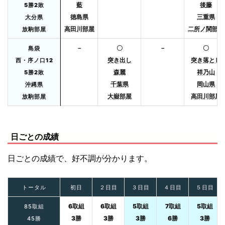
藍
後藤
5勝2敗
徳島県
三重県
大分県
高田川部屋
二所ノ関部屋
放駒部屋
－
〇
－
〇
島袋
突き出し
突き落とし
西・序ノ口12
森麗
祥乃山
5勝2敗
千葉県
岡山県
沖縄県
大嶽部屋
高田川部屋
放駒部屋
日ごとの成績
日ごとの成績で、好不調が分かります。
トータル
初日
２日目
３日目
４日目
５日目
6取組
6取組
5取組
7取組
5取組
85取組
3勝
3勝
3勝
6勝
3勝
45勝