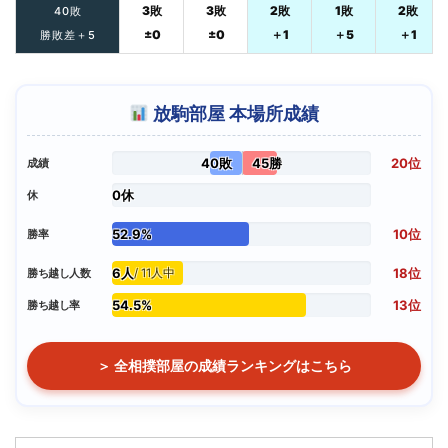
3敗
3敗
2敗
1敗
2敗
40敗
±0
±0
＋1
＋5
＋1
勝敗差＋5
放駒部屋 本場所成績
40敗
45勝
20位
成績
0休
休
52.9%
10位
勝率
6人
18位
勝ち越し人数
/ 11人中
54.5%
13位
勝ち越し率
＞ 全相撲部屋の成績ランキングはこちら