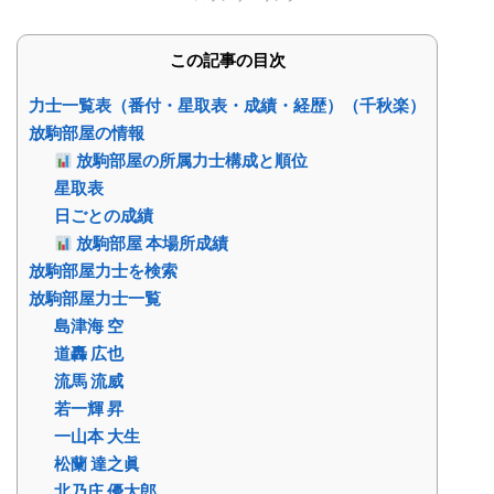
この記事の目次
力士一覧表（番付・星取表・成績・経歴）（千秋楽）
放駒部屋の情報
放駒部屋の所属力士構成と順位
星取表
日ごとの成績
放駒部屋 本場所成績
放駒部屋力士を検索
放駒部屋力士一覧
島津海 空
道轟 広也
流馬 流威
若一輝 昇
一山本 大生
松蘭 達之眞
北乃庄 優太郎