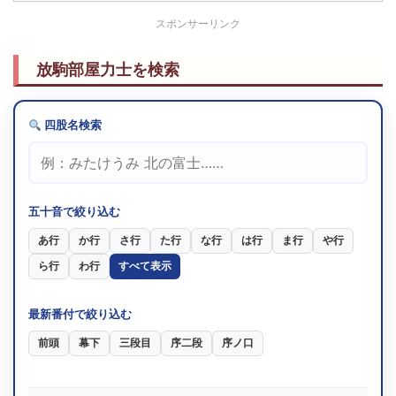
スポンサーリンク
放駒部屋力士を検索
四股名検索
五十音で絞り込む
あ行
か行
さ行
た行
な行
は行
ま行
や行
ら行
わ行
すべて表示
最新番付で絞り込む
前頭
幕下
三段目
序二段
序ノ口