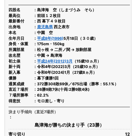
四股名
島津海 空（しまづうみ そら）
最高位
前頭１２枚目
最新番付
西 幕下４９枚目
出身地
鹿児島県
西之表市
本名
中園 空
生年月日
平成8年(1996)
5月18日（３０歳）
身長・体重
175cm・150kg
所属部屋
松ヶ根 → 二所ノ関 → 放駒部屋
改名歴
中園 → 島津海
初土俵
平成24年(2012)3月
（15歳10ヵ月）
新十両
令和4年(2022)3月（25歳10ヵ月）
新入幕
令和6年(2024)1月（27歳8ヵ月）
優勝
幕下優勝1回
通算成績
372勝308敗69休／675出場（勝率：55.1％）
直近７場所
26勝9敗7休(十両:2勝9敗4休)
７場所勝率
62.2%
得意技
モロ差し・寄り
決まり手傾向（直近7場所）
島津海が勝ちの決まり手（23勝）
寄り切り
12