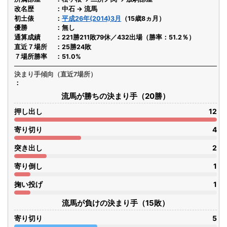
改名歴
中石 → 流馬
初土俵
平成26年(2014)3月
（15歳8ヵ月）
優勝
無し
通算成績
221勝211敗79休／432出場（勝率：51.2％）
直近７場所
25勝24敗
７場所勝率
51.0%
決まり手傾向（直近7場所）
流馬が勝ちの決まり手（20勝）
押し出し
12
寄り切り
4
突き出し
2
寄り倒し
1
掬い投げ
1
流馬が負けの決まり手（15敗）
寄り切り
5