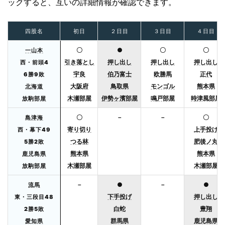
ックすると、互いの詳細情報が確認できます。
四股名
初日
２日目
３日目
４日目
〇
●
〇
〇
一山本
引き落とし
押し出し
押し出し
押し出し
西・前頭4
宇良
伯乃富士
欧勝馬
正代
6勝9敗
大阪府
鳥取県
モンゴル
熊本県
北海道
木瀬部屋
伊勢ヶ濱部屋
鳴戸部屋
時津風部屋
放駒部屋
〇
－
－
〇
島津海
寄り切り
上手投げ
西・幕下49
つる林
肥後ノ丸
5勝2敗
熊本県
熊本県
鹿児島県
木瀬部屋
木瀬部屋
放駒部屋
－
●
－
●
流馬
下手投げ
押し出し
東・三段目48
白蛇
豊翔
2勝5敗
群馬県
鹿児島県
愛知県