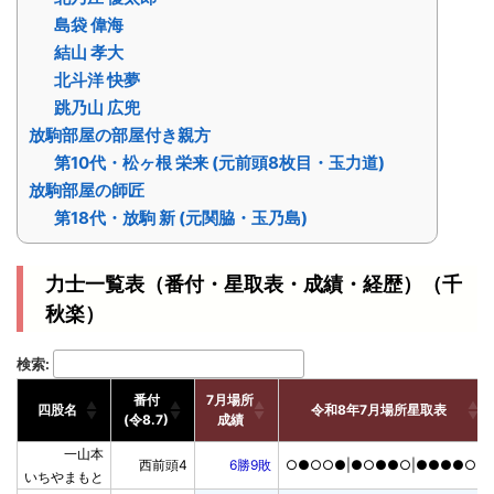
島袋 偉海
結山 孝大
北斗洋 快夢
跳乃山 広兜
放駒部屋の部屋付き親方
第10代・松ヶ根 栄来 (元前頭8枚目・玉力道)
放駒部屋の師匠
第18代・放駒 新 (元関脇・玉乃島)
力士一覧表（番付・星取表・成績・経歴）（千
秋楽）
検索:
番付

7月場所

四股名
令和8年7月場所星取表
(令8.7)
成績
番付

7月場所

四股名
令和8年7月場所星取表
一山本

西前頭4
6勝9敗
○●○○●|●○●●○|●●●●○
(令8.7)
成績
いちやまもと