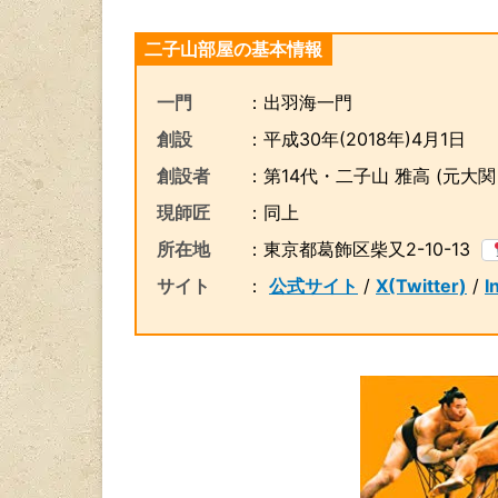
二子山部屋の基本情報
一門
：出羽海一門
創設
：平成30年(2018年)4月1日
創設者
：第14代・二子山 雅高
(元大関
現師匠
：同上
所在地
：東京都葛飾区柴又2-10-13
サイト
：
公式サイト
/
X(Twitter)
/
I