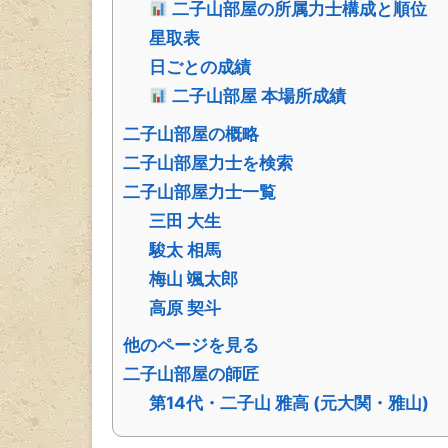
高原 契斗
他のページを見る
二子山部屋の師匠
第14代・二子山 雅高 (元大関・雅山)
力士一覧表（番付・星取表・成績
星取表
基本情報
経歴
直近７場所
検索:
番付

7月場所

四股名
令和8年7
(令8.7)
成績
番付

7月場所

四股名
令和8年7
狼雅
