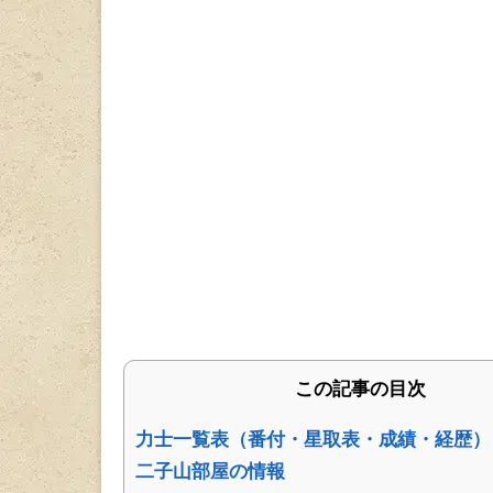
この記事の目次
力士一覧表（番付・星取表・成績・経歴）
二子山部屋の情報
二子山部屋の所属力士構成と順位
星取表
日ごとの成績
二子山部屋 本場所成績
二子山部屋の概略
二子山部屋力士を検索
二子山部屋力士一覧
三田 大生
駿太 相馬
梅山 颯太郎