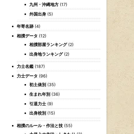
九州・沖縄地方
(17)
外国出身
(5)
年寄名跡
(4)
相撲データ
(12)
相撲部屋ランキング
(2)
出身地ランキング
(2)
力士名鑑
(187)
力士データ
(96)
初土俵別
(35)
生まれ年別
(36)
引退力士
(9)
出身校別
(15)
相撲のルール・作法と技
(55)