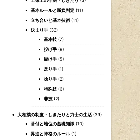
土俵上の作法・しきたり
(3)
基本ルールと勝負判定
(11)
立ち合いと基本技術
(11)
決まり手
(32)
基本技
(7)
投げ手
(8)
掛け手
(5)
反り手
(1)
捻り手
(2)
特殊技
(6)
非技
(2)
大相撲の制度・しきたりと力士の生活
(39)
番付と地位の基礎知識
(10)
昇進と降格のルール
(1)