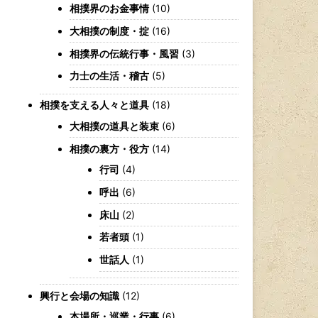
相撲界のお金事情
(10)
大相撲の制度・掟
(16)
相撲界の伝統行事・風習
(3)
力士の生活・稽古
(5)
相撲を支える人々と道具
(18)
大相撲の道具と装束
(6)
相撲の裏方・役方
(14)
行司
(4)
呼出
(6)
床山
(2)
若者頭
(1)
世話人
(1)
興行と会場の知識
(12)
本場所・巡業・行事
(6)