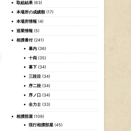
取組結果
(63)
本場所の成績順
(17)
本場所情報
(4)
巡業情報
(5)
相撲番付
(241)
幕内
(36)
十両
(35)
幕下
(34)
三段目
(34)
序二段
(34)
序ノ口
(34)
全力士
(33)
相撲部屋
(109)
現行相撲部屋
(45)