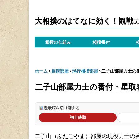
大相撲のはてなに効く！観戦
相撲の仕組み
相撲番付
ホーム
›
相撲部屋
›
現行相撲部屋
›
二子山部屋力士の
二子山部屋力士の番付・星取
表示順を切り替える
初土俵順
二子山（ふたごやま）部屋の現役力士の