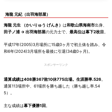
海龍 元紀（出羽海部屋）
海龍 元生 （かいりゅう げんき）
は
和歌山県海南市
出身、
田子ノ浦 → 出羽海部屋
の元力士で、
最高位は幕下2枚目
。
平成17年(2005)3月場所に15歳0ヶ月で初土俵を踏み、令
和6年(2024)3月場所を最後に引退(34歳0ヶ月)。
スポンサーリンク
通算成績は408勝367敗10休775出場。生涯勝率.526
。
通算113場所中、61場所を勝ち越した（勝ち越し率.54
5）。
主な成績は
幕下優勝1回
。