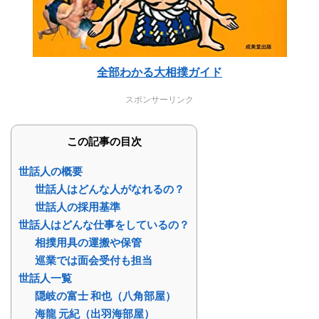
全部わかる大相撲ガイド
スポンサーリンク
この記事の目次
世話人の概要
世話人はどんな人がなれるの？
世話人の採用基準
世話人はどんな仕事をしているの？
相撲用具の運搬や保管
巡業では面会受付も担当
世話人一覧
隠岐の富士 和也（八角部屋）
海龍 元紀（出羽海部屋）