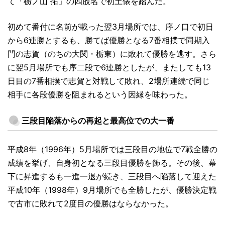
て「栃ノ山 拓」の四股名で初土俵を踏んだ。
初めて番付に名前が載った翌3月場所では、序ノ口で初日
から6連勝とするも、勝てば優勝となる7番相撲で同期入
門の志賀（のちの大関・栃東）に敗れて優勝を逃す。さら
に翌5月場所でも序二段で6連勝としたが、またしても13
日目の7番相撲で志賀と対戦して敗れ、2場所連続で同じ
相手に各段優勝を阻まれるという因縁を味わった。
三段目陥落からの再起と最高位での大一番
平成8年（1996年）5月場所では三段目の地位で7戦全勝の
成績を挙げ、自身初となる三段目優勝を飾る。その後、幕
下に昇進するも一進一退が続き、三段目へ陥落して迎えた
平成10年（1998年）9月場所でも全勝したが、優勝決定戦
で古市に敗れて2度目の優勝はならなかった。