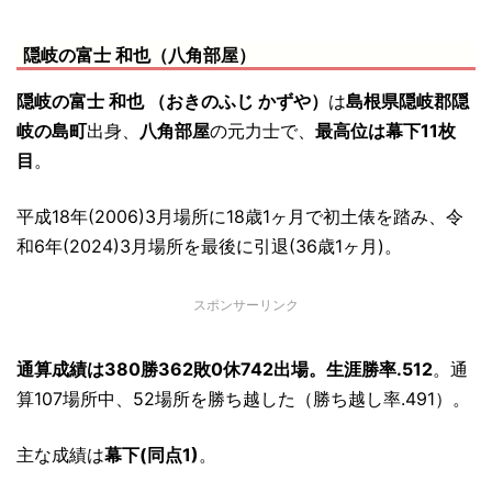
隠岐の富士 和也（八角部屋）
隠岐の富士 和也 （おきのふじ かずや）
は
島根県隠岐郡隠
岐の島町
出身、
八角部屋
の元力士で、
最高位は幕下11枚
目
。
平成18年(2006)3月場所に18歳1ヶ月で初土俵を踏み、令
和6年(2024)3月場所を最後に引退(36歳1ヶ月)。
スポンサーリンク
通算成績は380勝362敗0休742出場。生涯勝率.512
。通
算107場所中、52場所を勝ち越した（勝ち越し率.491）。
主な成績は
幕下(同点1)
。