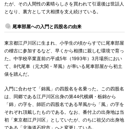
たが、その人間性の素晴らしさを買われて引退後は世話人
となり、裏方として大相撲を支え続けている。
尾車部屋への入門と四股名の由来
東京都江戸川区に生まれ、小学生の頃からすでに尾車部屋
の稽古に参加するなど、早くから相撲に親しむ環境で育っ
た。中学校卒業直前の平成5年（1993年）3月場所におい
て、8代尾車（元大関・琴風）が率いる尾車部屋から初土
俵を踏んだ。
入門に合わせて「錦風」の四股名を名乗った。この四股名
は、同郷である江戸川区出身の第44代横綱・栃錦から
「錦」の字を、師匠の四股名である琴風から「風」の字を
それぞれ頂戴したものである。なお、番付上の出身地は当
初「東京都江戸川区」としていたが、のちに祖父の出身地
である「北海道石狩市」へと変更している。