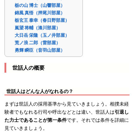
栃の山 博士（山響部屋）
錦風 真悟（押尾川部屋）
栃玄王 泰幸（春日野部屋）
嵐望 将輔（湊川部屋）
大日岳 栄隆（玉ノ井部屋）
荒ノ浪 二郎（雷部屋）
勇輝 瞬臣（音羽山部屋）
世話人の概要
世話人はどんな人がなれるの？
まずは世話人の採用基準から見ていきましょう。相撲未経
験者でもなれる行司や呼出などとは違い、世話人は
引退し
た力士であることが第一条件
です。それでは条件を詳細に
見ていきましょう。