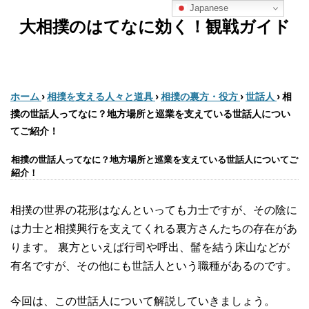
Japanese
大相撲のはてなに効く！観戦ガイド
ホーム
›
相撲を支える人々と道具
›
相撲の裏方・役方
›
世話人
›
相
撲の世話人ってなに？地方場所と巡業を支えている世話人につい
てご紹介！
相撲の世話人ってなに？地方場所と巡業を支えている世話人についてご
紹介！
相撲の世界の花形はなんといっても力士ですが、その陰に
は力士と相撲興行を支えてくれる裏方さんたちの存在があ
ります。 裏方といえば行司や呼出、髷を結う床山などが
有名ですが、その他にも世話人という職種があるのです。
今回は、この世話人について解説していきましょう。