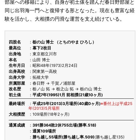
部屋への移籍により、自身が初土俵を踏んだ春日野部屋と
同じ出羽海一門へと復帰する形となった。現在も豊富な経
験を活かし、大相撲の円滑な運営を支え続けている。
四股名
栃の山 博士 （とちのやま ひろし）
最高位
幕下2枚目
出身地
東京都立川市
本名
山田 博士
生年月日
昭和48年(1973)2月24日
出身高校
関東第一高校
出身大学
拓殖大学
所属部屋
春日野 → 千賀ノ浦部屋
改名歴
栃ノ山 拓 → 栃之山 拓 → 栃の山 博士
初土俵
平成7年(1995)1月 前相撲(21歳10ヶ月)
最終場所
平成25年(2013)3月場所(40歳0ヶ月)
※番付上は平成25
年(2013)5月場所
大相撲歴
109場所(18年2ヶ月)
通算成績
391勝364敗2休755出場(勝率.518)
通算109場所
勝ち越し55場所(勝ち越し率.509)
(勝ち越し星135)