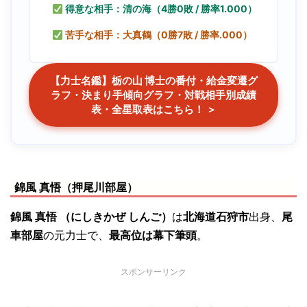
得意な相手：清の海（4勝0敗 / 勝率1.000）
苦手な相手：大真鶴（0勝7敗 / 勝率.000）
【力士名鑑】栃の山 博士の番付・給金変遷グ
ラフ・決まり手傾向グラフ・対戦相手別成績
表・全星取表はこちら！ ＞
錦風 真悟（押尾川部屋）
錦風 真悟 （にしきかぜ しんご）
は
北海道石狩市
出身、
尾
車部屋
の元力士で、
最高位は幕下筆頭
。
スポンサーリンク