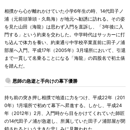
相撲から心が離れかけていた小学6年生の時、14代田子ノ
浦（元前頭筆頭・久島海）が地元へ勧誘に訪れる。その姿
を見た山田（海龍）は思わず入門を直訴し、「3年後に入
門する」という約束を交わした。中学時代はサッカーに打
ち込んで体力を養い、約束通り中学校卒業直前に田子ノ浦
部屋へ入門。平成17年（2005年）3月場所において、引退
まで一貫して名乗ることになる「海龍」の四股名で初土俵
を踏んだ。
恩師の急逝と手向けの幕下優勝
持ち前の突き押し相撲で地道に力をつけ、平成22年（201
0年）1月場所で初めて幕下へ昇進する。しかし、平成24
年（2012年）2月、入門時から目をかけてくれていた師匠
の14代田子ノ浦が急逝し、所属していた田子ノ浦部屋が閉
鎖されるという大きな悲しみに見舞われた。