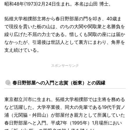
昭和48年(1973)2月24日生まれ。本名は山田 博士。
拓殖大学相撲部主将から春日野部屋の門を叩き、40歳ま
で現役を貫いた栃の山は、のちの大関や関取衆と名勝負を
繰り広げた不屈の力士である。惜しくも関取の座には届か
なかったが、引退後は世話人として裏方にまわり、角界を
支え続けている。
スポンサーリンク
春日野部屋への入門と志賀（栃東）との因縁
東京都立川市に生まれ、拓殖大学相撲部では主将を務める
など活躍した。大学卒業後、同大の先輩である19代千賀ノ
浦（元関脇・舛田山）が部屋付き親方として所属していた
春日野部屋へと入門。平成7年（1995年）1月場所におい