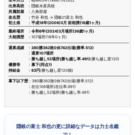
生年月日
昭和63年(1988)1月26日
出身高校
隠岐水産高校
所属部屋
八角部屋
改名歴
竹谷 和也 → 隠岐の富士 和也
初土俵
平成18年(2006)3月 前相撲(18歳1ヶ月)
最終場所
令和6年(2024)3月場所(36歳1ヶ月)
大相撲歴
107場所(18年0ヶ月)
通算成績
380勝362敗0休742出場(勝率.512)
通算107場所
勝ち越し52場所(勝ち越し率.491)
(勝ち越し星120)
優勝等
幕下(同点1)
持給金
63円
(勝ち越し星120個)
幕下以下歴
380勝362敗0休742出場(勝率.512)
在位106場所(在位率.991)
勝ち越し52場所(勝ち越し率.491)
隠岐の富士 和也の更に詳細なデータは力士名鑑
で！