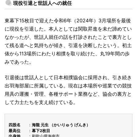
現役引退と世話人への就任
東幕下15枚目で迎えた令和6年（2024年）3月場所を最後
に現役を引退した。本人としては関取昇進を未だ諦めてい
なかったが、世話人就任の話を打診されたことで裏方とし
て残る道へと気持ちが傾き、引退を決断したという。初土
俵から113場所にわたり相撲を取り続けた、丸19年間の歩
みであった。
引退後は世話人として日本相撲協会に採用され、引き続き
出羽海部屋に所属している。現在は本場所や巡業での競技
用具の運搬・管理、各種サポート業務など、協会の裏方と
して力士たちを支え続けている。
四股名
海龍 元生 （かいりゅう げんき）
最高位
幕下2枚目
出身地
和歌山県海南市