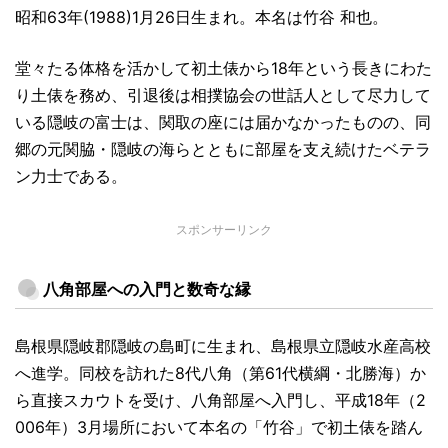
昭和63年(1988)1月26日生まれ。本名は竹谷 和也。
堂々たる体格を活かして初土俵から18年という長きにわた
り土俵を務め、引退後は相撲協会の世話人として尽力して
いる隠岐の富士は、関取の座には届かなかったものの、同
郷の元関脇・隠岐の海らとともに部屋を支え続けたベテラ
ン力士である。
スポンサーリンク
八角部屋への入門と数奇な縁
島根県隠岐郡隠岐の島町に生まれ、島根県立隠岐水産高校
へ進学。同校を訪れた8代八角（第61代横綱・北勝海）か
ら直接スカウトを受け、八角部屋へ入門し、平成18年（2
006年）3月場所において本名の「竹谷」で初土俵を踏ん