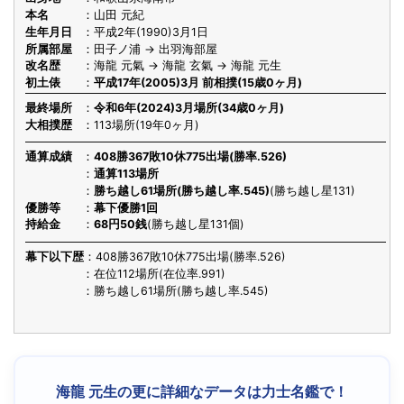
本名
山田 元紀
生年月日
平成2年(1990)3月1日
所属部屋
田子ノ浦 → 出羽海部屋
改名歴
海龍 元氣 → 海龍 玄氣 → 海龍 元生
初土俵
平成17年(2005)3月 前相撲(15歳0ヶ月)
最終場所
令和6年(2024)3月場所(34歳0ヶ月)
大相撲歴
113場所(19年0ヶ月)
通算成績
408勝367敗10休775出場(勝率.526)
通算113場所
勝ち越し61場所(勝ち越し率.545)
(勝ち越し星131)
優勝等
幕下優勝1回
持給金
68円50銭
(勝ち越し星131個)
幕下以下歴
408勝367敗10休775出場(勝率.526)
在位112場所(在位率.991)
勝ち越し61場所(勝ち越し率.545)
海龍 元生の更に詳細なデータは力士名鑑で！