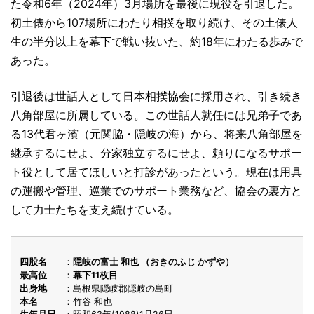
た令和6年（2024年）3月場所を最後に現役を引退した。
初土俵から107場所にわたり相撲を取り続け、その土俵人
生の半分以上を幕下で戦い抜いた、約18年にわたる歩みで
あった。
引退後は世話人として日本相撲協会に採用され、引き続き
八角部屋に所属している。この世話人就任には兄弟子であ
る13代君ヶ濱（元関脇・隠岐の海）から、将来八角部屋を
継承するにせよ、分家独立するにせよ、頼りになるサポー
ト役として居てほしいと打診があったという。現在は用具
の運搬や管理、巡業でのサポート業務など、協会の裏方と
して力士たちを支え続けている。
四股名
隠岐の富士 和也 （おきのふじ かずや）
最高位
幕下11枚目
出身地
島根県隠岐郡隠岐の島町
本名
竹谷 和也