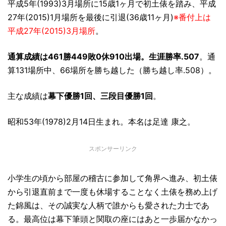
平成5年(1993)3月場所に15歳1ヶ月で初土俵を踏み、平成
27年(2015)1月場所を最後に引退(36歳11ヶ月)
※番付上は
平成27年(2015)3月場所
。
通算成績は461勝449敗0休910出場。生涯勝率.507
。通
算131場所中、66場所を勝ち越した（勝ち越し率.508）。
主な成績は
幕下優勝1回、三段目優勝1回
。
昭和53年(1978)2月14日生まれ。本名は足達 康之。
スポンサーリンク
小学生の頃から部屋の稽古に参加して角界へ進み、初土俵
から引退直前まで一度も休場することなく土俵を務め上げ
た錦風は、その誠実な人柄で誰からも愛された力士であ
る。最高位は幕下筆頭と関取の座にはあと一歩届かなかっ