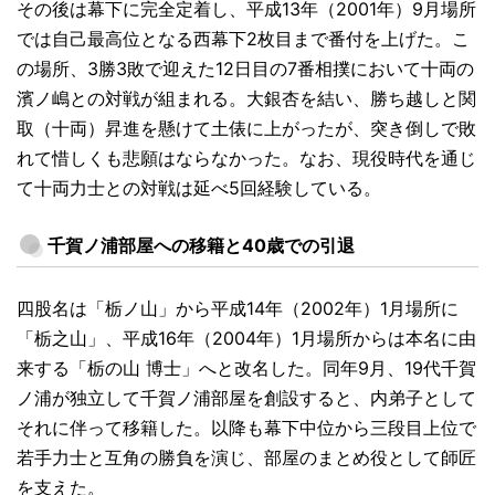
その後は幕下に完全定着し、平成13年（2001年）9月場所
では自己最高位となる西幕下2枚目まで番付を上げた。こ
の場所、3勝3敗で迎えた12日目の7番相撲において十両の
濱ノ嶋との対戦が組まれる。大銀杏を結い、勝ち越しと関
取（十両）昇進を懸けて土俵に上がったが、突き倒しで敗
れて惜しくも悲願はならなかった。なお、現役時代を通じ
て十両力士との対戦は延べ5回経験している。
千賀ノ浦部屋への移籍と40歳での引退
四股名は「栃ノ山」から平成14年（2002年）1月場所に
「栃之山」、平成16年（2004年）1月場所からは本名に由
来する「栃の山 博士」へと改名した。同年9月、19代千賀
ノ浦が独立して千賀ノ浦部屋を創設すると、内弟子として
それに伴って移籍した。以降も幕下中位から三段目上位で
若手力士と互角の勝負を演じ、部屋のまとめ役として師匠
を支えた。