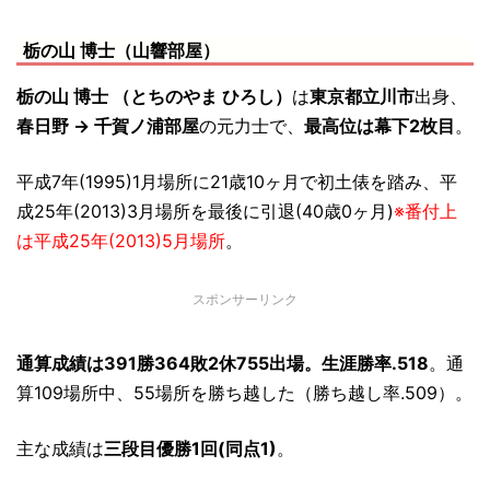
栃の山 博士（山響部屋）
栃の山 博士 （とちのやま ひろし）
は
東京都立川市
出身、
春日野 → 千賀ノ浦部屋
の元力士で、
最高位は幕下2枚目
。
平成7年(1995)1月場所に21歳10ヶ月で初土俵を踏み、平
成25年(2013)3月場所を最後に引退(40歳0ヶ月)
※番付上
は平成25年(2013)5月場所
。
スポンサーリンク
通算成績は391勝364敗2休755出場。生涯勝率.518
。通
算109場所中、55場所を勝ち越した（勝ち越し率.509）。
主な成績は
三段目優勝1回(同点1)
。