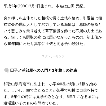
平成2年(1990)3月1日生まれ。本名は山田 元紀。
突き押しを主体とした相撲で長く土俵を務め、引退後は相
撲協会の世話人として尽力している海龍は、恩師の急逝と
いう悲しみを乗り越えて幕下優勝を飾った不屈の力士であ
る。惜しくも関取の座には届かなかったものの、初土俵か
ら19年間にわたり真摯に土俵と向き合い続けた。
スポンサーリンク
田子ノ浦部屋への入門と3年越しの約束
和歌山県海南市に生まれ、小学4年生の頃に相撲を始め
た。しかし、頭で当たることが苦手で相撲に自信を持て
ず、5年生の時には見学のみとなり、6年生になる頃には
道場通いそのものを辞めていた。