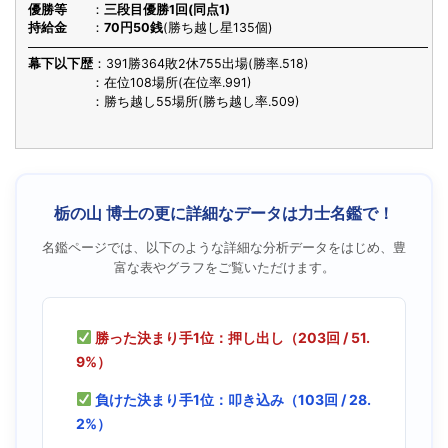
優勝等
三段目優勝1回(同点1)
持給金
70円50銭
(勝ち越し星135個)
幕下以下歴
391勝364敗2休755出場(勝率.518)
在位108場所(在位率.991)
勝ち越し55場所(勝ち越し率.509)
栃の山 博士の更に詳細なデータは力士名鑑で！
名鑑ページでは、以下のような詳細な分析データをはじめ、豊
富な表やグラフをご覧いただけます。
勝った決まり手1位：押し出し（203回 / 51.
9%）
負けた決まり手1位：叩き込み（103回 / 28.
2%）