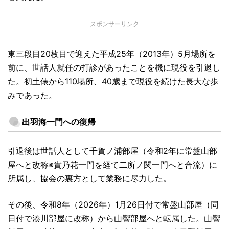
スポンサーリンク
東三段目20枚目で迎えた平成25年（2013年）5月場所を
前に、世話人就任の打診があったことを機に現役を引退し
た。初土俵から110場所、40歳まで現役を続けた長大な歩
みであった。
出羽海一門への復帰
引退後は世話人として千賀ノ浦部屋（令和2年に常盤山部
屋へと改称※貴乃花一門を経て二所ノ関一門へと合流）に
所属し、協会の裏方として業務に尽力した。
その後、令和8年（2026年）1月26日付で常盤山部屋（同
日付で湊川部屋に改称）から山響部屋へと転属した。山響