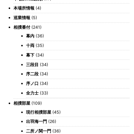
本場所情報
(4)
巡業情報
(5)
相撲番付
(241)
幕内
(36)
十両
(35)
幕下
(34)
三段目
(34)
序二段
(34)
序ノ口
(34)
全力士
(33)
相撲部屋
(109)
現行相撲部屋
(45)
出羽海一門
(26)
二所ノ関一門
(36)