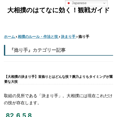
Japanese
大相撲のはてなに効く！観戦ガイド
ホーム
›
相撲のルール・作法と技
›
決まり手
›
捻り手
『捻り手』カテゴリー記事
【大相撲の決まり手】首捻りとはどんな技？腕力よりもタイミングが重
要な大技
取組の見所である「決まり手」。大相撲には現在これだけ
の技が存在します。
82
6
5
8