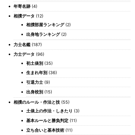
年寄名跡
(4)
相撲データ
(12)
相撲部屋ランキング
(2)
出身地ランキング
(2)
力士名鑑
(187)
力士データ
(96)
初土俵別
(35)
生まれ年別
(36)
引退力士
(9)
出身校別
(15)
相撲のルール・作法と技
(55)
土俵上の作法・しきたり
(3)
基本ルールと勝負判定
(11)
立ち合いと基本技術
(11)