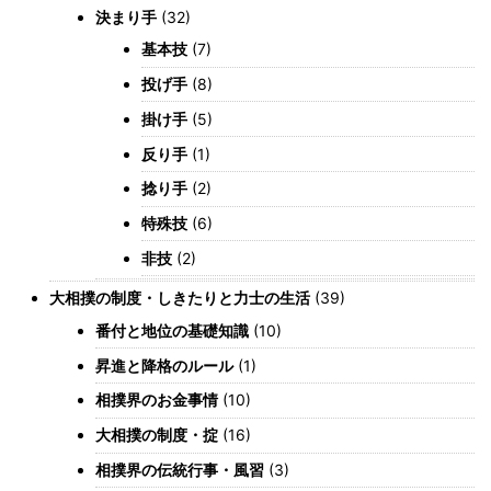
決まり手
(32)
基本技
(7)
投げ手
(8)
掛け手
(5)
反り手
(1)
捻り手
(2)
特殊技
(6)
非技
(2)
大相撲の制度・しきたりと力士の生活
(39)
番付と地位の基礎知識
(10)
昇進と降格のルール
(1)
相撲界のお金事情
(10)
大相撲の制度・掟
(16)
相撲界の伝統行事・風習
(3)