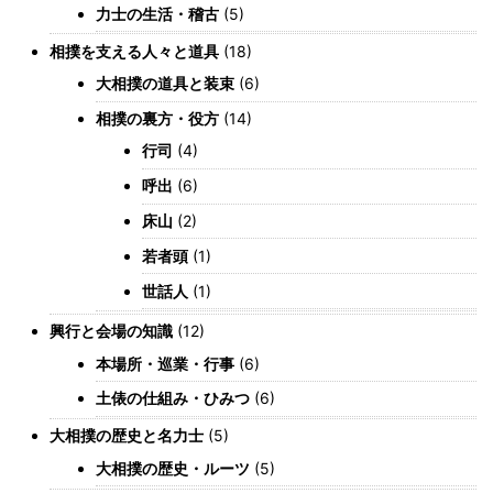
力士の生活・稽古
(5)
相撲を支える人々と道具
(18)
大相撲の道具と装束
(6)
相撲の裏方・役方
(14)
行司
(4)
呼出
(6)
床山
(2)
若者頭
(1)
世話人
(1)
興行と会場の知識
(12)
本場所・巡業・行事
(6)
土俵の仕組み・ひみつ
(6)
大相撲の歴史と名力士
(5)
大相撲の歴史・ルーツ
(5)