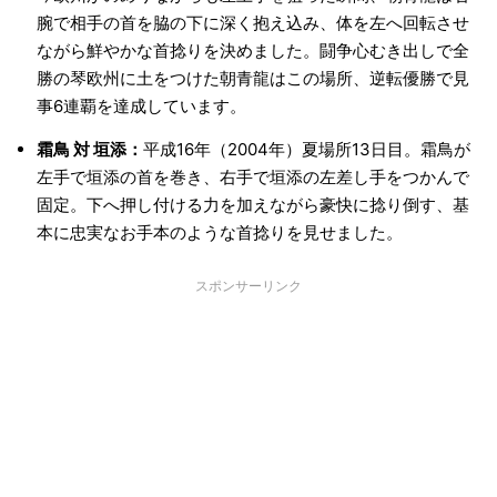
腕で相手の首を脇の下に深く抱え込み、体を左へ回転させ
ながら鮮やかな首捻りを決めました。闘争心むき出しで全
勝の琴欧州に土をつけた朝青龍はこの場所、逆転優勝で見
事6連覇を達成しています。
霜鳥 対 垣添：
平成16年（2004年）夏場所13日目。霜鳥が
左手で垣添の首を巻き、右手で垣添の左差し手をつかんで
固定。下へ押し付ける力を加えながら豪快に捻り倒す、基
本に忠実なお手本のような首捻りを見せました。
スポンサーリンク