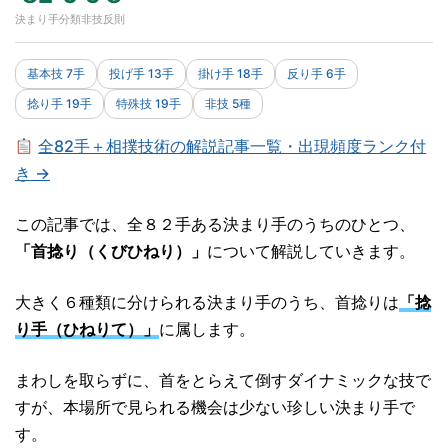
決まり手
分類
非技
反則
基本技 7手
投げ手 13手
掛け手 18手
反り手 6手
捻り手 19手
特殊技 19手
非技 5種
全82手＋相撲技術の解説記事一覧・出現頻度ランク付
き →
この記事では、全８２手ある決まり手のうちのひとつ、
「首捻り（くびひねり）」
について解説していきます。
大きく６種類に分けられる決まり手のうち、首捻りは
「捻
り手（ひねりて）」
に属します。
まわしを取らずに、首をとらえて倒すダイナミックな技で
すが、本場所で見られる機会は少ない珍しい決まり手で
す。