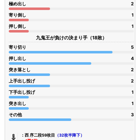
極め出し
2
寄り倒し
1
押し倒し
1
九鬼王が負けの決まり手（18敗）
寄り切り
5
押し出し
4
突き落とし
2
上手出し投げ
2
下手出し投げ
1
突き出し
1
その他
3
令8年7月
西 序二段59枚目
（32枚半降下）