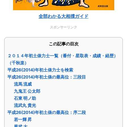
全部わかる大相撲ガイド
スポンサーリンク
この記事の目次
２０１４年初土俵力士一覧（番付・星取表・成績・経歴）
（千秋楽）
平成26(2014)年初土俵力士を検索
平成26(2014)年初土俵の最高位：三段目
流馬 流威
九鬼王 公太郎
石東 明ノ助
流武丸 貴光
平成26(2014)年初土俵の最高位：序二段
若一輝 昇
風武 大