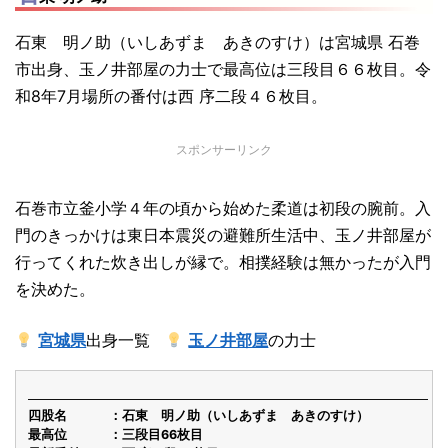
石東 明ノ助（いしあずま あきのすけ）は宮城県 石巻
市出身、玉ノ井部屋の力士で最高位は三段目６６枚目。令
和8年7月場所の番付は西 序二段４６枚目。
スポンサーリンク
石巻市立釜小学４年の頃から始めた柔道は初段の腕前。入
門のきっかけは東日本震災の避難所生活中、玉ノ井部屋が
行ってくれた炊き出しが縁で。相撲経験は無かったが入門
を決めた。
宮城県
出身一覧
玉ノ井部屋
の力士
四股名
石東 明ノ助（いしあずま あきのすけ）
最高位
三段目66枚目