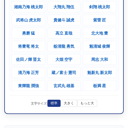
湘南乃海 桃太郎
大翔丸 翔伍
剣翔 桃太郎
武将山 虎太郎
貴健斗 誠虎
紫雷 匠
勇磨 猛
高立 直哉
北大地 豊
将豊竜 将太
栃清龍 勇気
魁清城 俊輝
佐田ノ輝 晋太
大畑 空宇
周志 大和
清乃海 正芳
蔵ノ富士 憲司
魁新丸 新太郎
東輝龍 潤強
玄武丸 雄基
栃満 星
流馬 流威
九鬼王 公太郎
石東 明ノ助
標準
大きく
もっと大
文字サイズ:
流武丸 貴光
若一輝 昇
風武 大
刻竜浪 昌大
富士の輝 和季