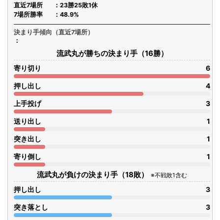
直近7場所
23勝25敗1休
7場所勝率
48.9%
決まり手傾向（直近7場所）
流武丸が勝ちの決まり手（16勝）
寄り切り
6
押し出し
4
上手投げ
3
送り出し
1
突き出し
1
寄り倒し
1
流武丸が負けの決まり手（18敗）
※不戦敗1含む
押し出し
3
突き落とし
3