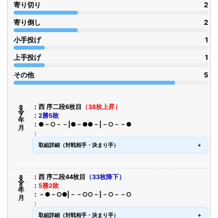
寄り切り
2
寄り倒し
2
小手投げ
1
上手投げ
1
その他
5
令8年7月
西 序二段6枚目
（38枚上昇）
2勝5敗
●－○－－|●－●●－|－○－－●
取組詳細（対戦相手・決まり手）
令8年5月
西 序二段44枚目
（33枚降下）
5勝2敗
－●－○●|－－○○－|－○－－○
取組詳細（対戦相手・決まり手）