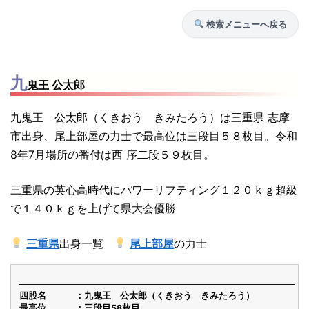
検索メニューへ戻る
九
鬼王 公太郎
九鬼王 公太郎（くきおう きみたろう）は三重県 志摩
市出身、尾上部屋の力士で最高位は三段目５８枚目。令和
8年7月場所の番付は西 序二段５９枚目。
三重県の英心高時代にパワーリフティング１２０ｋｇ超級
で１４０ｋｇを上げて県大会優勝
三重県
出身一覧
尾上部屋
の力士
四股名
九鬼王 公太郎（くきおう きみたろう）
最高位
三段目58枚目