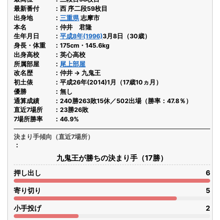
最新番付
西 序二段59枚目
出身地
三重県
志摩市
本名
仲井 君隆
生年月日
平成8年(1996)
3月8日（30歳）
身長・体重
175cm・145.6kg
出身高校
英心高校
所属部屋
尾上部屋
改名歴
仲井 → 九鬼王
初土俵
平成26年(2014)1月（17歳10ヵ月）
優勝
無し
通算成績
240勝263敗15休／502出場（勝率：47.8％）
直近7場所
23勝26敗
7場所勝率
46.9%
決まり手傾向（直近7場所）
九鬼王が勝ちの決まり手（17勝）
押し出し
6
寄り切り
5
小手投げ
2