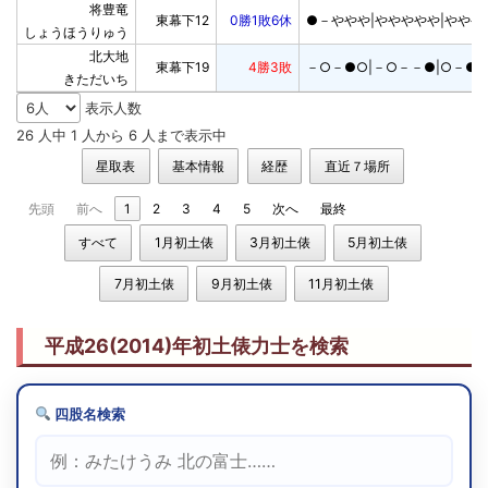
将豊竜

東幕下12
0勝1敗6休
●－ややや|ややややや|ややや
しょうほうりゅう
北大地

東幕下19
4勝3敗
－○－●○|－○－－●|○－●
きただいち
表示人数
26 人中 1 人から 6 人まで表示中
星取表
基本情報
経歴
直近７場所
先頭
前へ
1
2
3
4
5
次へ
最終
すべて
1月初土俵
3月初土俵
5月初土俵
7月初土俵
9月初土俵
11月初土俵
平成26(2014)年初土俵力士を検索
四股名検索