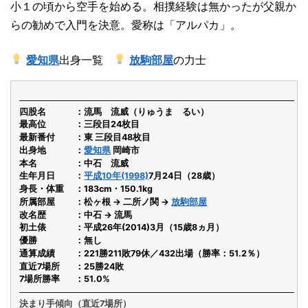
小１の頃から空手を始める。相撲経験は無かったが父親か
らの勧めで入門を決意。愛称は「アルパカ」。
愛知県
出身一覧
放駒部屋
の力士
四股名
流馬 流威（りゅうま るい）
最高位
三段目24枚目
最新番付
東 三段目48枚目
出身地
愛知県
岡崎市
本名
中石 流威
生年月日
平成10年(1998)
7月24日（28歳）
身長・体重
183cm・150.1kg
所属部屋
松ヶ根 → 二所ノ関 →
放駒部屋
改名歴
中石 → 流馬
初土俵
平成26年(2014)3月（15歳8ヵ月）
優勝
無し
通算成績
221勝211敗79休／432出場（勝率：51.2％）
直近7場所
25勝24敗
7場所勝率
51.0%
決まり手傾向（直近7場所）