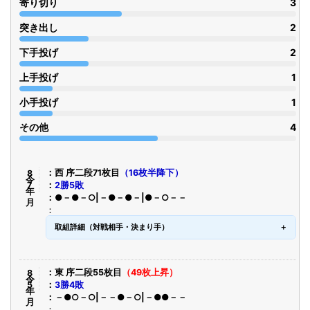
寄り切り
3
突き出し
2
下手投げ
2
上手投げ
1
小手投げ
1
その他
4
令8年7月
西 序二段71枚目
（16枚半降下）
2勝5敗
●－●－○|－●－●－|●－○－－
取組詳細（対戦相手・決まり手）
令8年5月
東 序二段55枚目
（49枚上昇）
3勝4敗
－●○－○|－－●－○|－●●－－