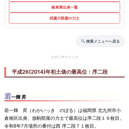
岐阜県出身一覧
武蔵川部屋の力士
検索メニューへ戻る
スポンサーリンク
平成26(2014)年初土俵の最高位：序二段
若
一輝 昇
若一輝 昇（わかいっき のぼる）は福岡県 北九州市小
倉南区出身、放駒部屋の力士で最高位は序二段１９枚目。
令和8年7月場所の番付は西 序二段７１枚目。