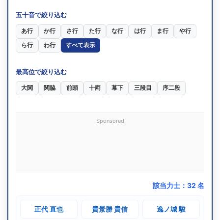
五十音で絞り込む
あ行
か行
さ行
た行
な行
は行
ま行
や行
ら行
わ行
すべて表示
最高位で絞り込む
大関
関脇
前頭
十両
幕下
三段目
序二段
Sponsored
該当力士：
32
名
正代 直也
貴景勝 貴信
逸ノ城 駿