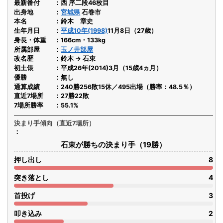
最新番付
西 序二段46枚目
出身地
宮城県
石巻市
本名
鈴木 章史
生年月日
平成10年(1998)
11月8日（27歳）
身長・体重
166cm・133kg
所属部屋
玉ノ井部屋
改名歴
鈴木 → 石東
初土俵
平成26年(2014)3月（15歳4ヵ月）
優勝
無し
通算成績
240勝256敗15休／495出場（勝率：48.5％）
直近7場所
27勝22敗
7場所勝率
55.1%
決まり手傾向（直近7場所）
石東が勝ちの決まり手（19勝）
押し出し
8
突き落とし
4
首投げ
3
叩き込み
2