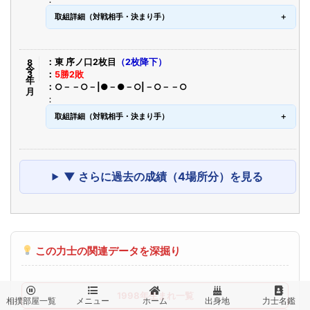
取組詳細（対戦相手・決まり手）
令8年3月
東 序ノ口2枚目
（2枚降下）
5勝2敗
○－－○－|●－●－○|－○－－○
取組詳細（対戦相手・決まり手）
▼ さらに過去の成績（4場所分）を見る
この力士の関連データを深掘り





1998年生まれ一覧
相撲部屋一覧
メニュー
ホーム
出身地
力士名鑑