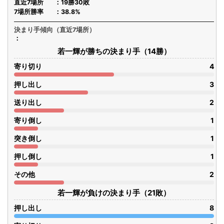
直近7場所
19勝30敗
7場所勝率
38.8%
決まり手傾向（直近7場所）
若一輝が勝ちの決まり手（14勝）
寄り切り
4
押し出し
3
送り出し
2
寄り倒し
1
突き倒し
1
押し倒し
1
その他
2
若一輝が負けの決まり手（21敗）
押し出し
8