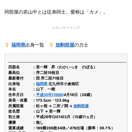
同部屋の若山中とは従弟同士。愛称は「カメ」。
スポンサーリンク
福岡県
出身一覧
放駒部屋
の力士
四股名
若一輝 昇（わかいっき のぼる）
最高位
序二段19枚目
最新番付
西 序二段71枚目
出身地
福岡県
北九州市小倉南区
本名
山下 一樹
生年月日
平成10年(1998)
4月16日（28歳）
身長・体重
173.5cm・123.6kg
所属部屋
松ヶ根 → 二所ノ関 →
放駒部屋
改名歴
山下 → 若一輝
初土俵
平成26年(2014)3月（15歳11ヵ月）
優勝
無し
通算成績
189勝288敗34休／476出場（勝率：39.7％）