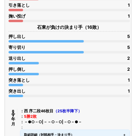
引き落とし
1
掬い投げ
1
石東が負けの決まり手（16敗）
押し出し
5
寄り切り
5
送り出し
2
押し倒し
2
突き落とし
1
突き出し
1
令8年7月
西 序二段46枚目
（25枚半降下）
5勝2敗
－●○－○|－－○－○|－○－●－
取組詳細（対戦相手・決まり手）