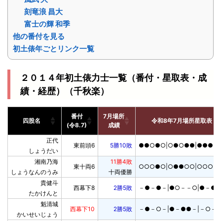
刻竜浪 昌大
富士の輝 和季
他の番付を見る
初土俵年ごとリンク一覧
２０１４年初土俵力士一覧（番付・星取表・成
績・経歴）（千秋楽）
番付

7月場所

四股名
令和8年7月場所星取表
(令8.7)
成績
番付

7月場所

四股名
令和8年7月場所星取表
正代

東前頭6
5勝10敗
●●○●○|○●○●●|●●●●
(令8.7)
成績
しょうだい
湘南乃海

11勝4敗
東十両6
○○○●○|○●●○○|○○○○
しょうなんのうみ
十両優勝
貴健斗

西幕下8
2勝5敗
－●－●－|●○－－○|●－●
たかけんと
魁清城

西幕下10
2勝5敗
－●－○－|●－●●－|－○－
かいせいじょう