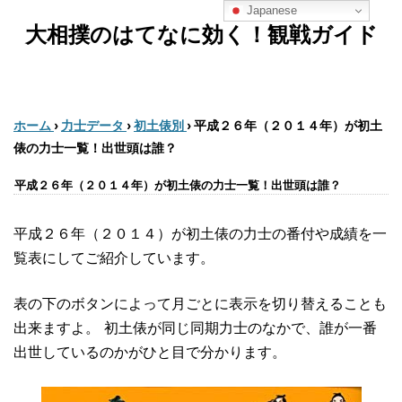
Japanese
大相撲のはてなに効く！観戦ガイド
ホーム
›
力士データ
›
初土俵別
›
平成２６年（２０１４年）が初土
俵の力士一覧！出世頭は誰？
平成２６年（２０１４年）が初土俵の力士一覧！出世頭は誰？
平成２６年（２０１４）が初土俵の力士の番付や成績を一
覧表にしてご紹介しています。
表の下のボタンによって月ごとに表示を切り替えることも
出来ますよ。 初土俵が同じ同期力士のなかで、誰が一番
出世しているのかがひと目で分かります。