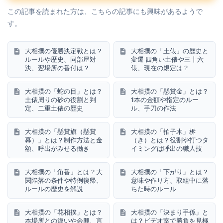
この記事を読まれた方は、こちらの記事にも興味があるようで
す。
大相撲の優勝決定戦とは？
大相撲の「土俵」の歴史と
ルールや歴史、同部屋対
変遷 四角い土俵や三十六
決、翌場所の番付は？
俵、現在の規定は？
大相撲の「蛇の目」とは？
大相撲の「懸賞金」とは？
土俵周りの砂の役割と判
1本の金額や指定のルー
定、二重土俵の歴史
ル、手刀の作法
大相撲の「懸賞旗（懸賞
大相撲の「拍子木」柝
幕）」とは？制作方法と金
（き）とは？役割や打つタ
額、呼出がみせる働き
イミングは呼出の職人技
大相撲の「角番」とは？大
大相撲の「下がり」とは？
関陥落の条件や特例復帰、
意味や作り方、取組中に落
ルールの歴史を解説
ちた時のルール
大相撲の「花相撲」とは？
大相撲の「決まり手係」と
本場所との違いや余興、言
は？ビデオ室で勝負を見極