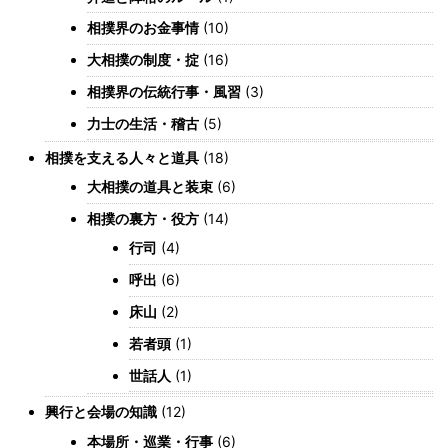
相撲界のお金事情
(10)
大相撲の制度・掟
(16)
相撲界の伝統行事・風習
(3)
力士の生活・稽古
(5)
相撲を支える人々と道具
(18)
大相撲の道具と装束
(6)
相撲の裏方・役方
(14)
行司
(4)
呼出
(6)
床山
(2)
若者頭
(1)
世話人
(1)
興行と会場の知識
(12)
本場所・巡業・行事
(6)