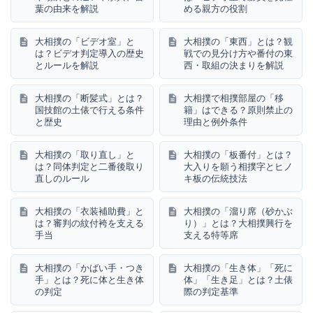
葉の由来を解説
める親方の役割
大相撲の「ビデオ室」と
大相撲の「東西」とは？観
は？ビデオ判定導入の歴史
戦での見分け方や番付の東
とルールを解説
西・取組の決まりを解説
大相撲の「断髪式」とは？
大相撲で相撲部屋の「移
国技館の土俵で行える条件
籍」はできる？原則禁止の
と歴史
理由と例外条件
大相撲の「取り直し」と
大相撲の「板番付」とは？
は？同体判定と二番後取り
大入りを願う相撲字とヒノ
直しのルール
キ板の伝統技法
大相撲の「衣装補助費」と
大相撲の「溜り席（砂かぶ
は？審判の紋付袴を支える
り）」とは？大相撲興行を
手当
支える特等席
大相撲の「かばい手・つき
大相撲の「生き体」「死に
手」とは？死に体と生き体
体」「生き足」とは？土俵
の判定
際の判定基準