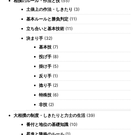
相撲のルール・作法と技
(55)
土俵上の作法・しきたり
(3)
基本ルールと勝負判定
(11)
立ち合いと基本技術
(11)
決まり手
(32)
基本技
(7)
投げ手
(8)
掛け手
(5)
反り手
(1)
捻り手
(2)
特殊技
(6)
非技
(2)
大相撲の制度・しきたりと力士の生活
(39)
番付と地位の基礎知識
(10)
昇進と降格のルール
(1)