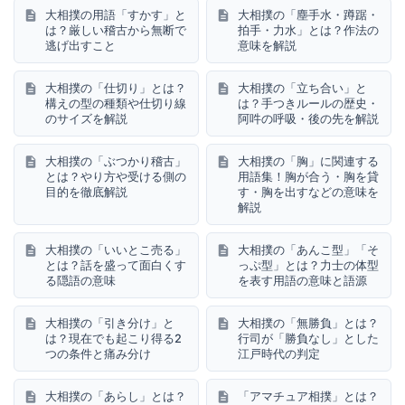
大相撲の用語「すかす」と
大相撲の「塵手水・蹲踞・
は？厳しい稽古から無断で
拍手・力水」とは？作法の
逃げ出すこと
意味を解説
大相撲の「仕切り」とは？
大相撲の「立ち合い」と
構えの型の種類や仕切り線
は？手つきルールの歴史・
のサイズを解説
阿吽の呼吸・後の先を解説
大相撲の「ぶつかり稽古」
大相撲の「胸」に関連する
とは？やり方や受ける側の
用語集！胸が合う・胸を貸
目的を徹底解説
す・胸を出すなどの意味を
解説
大相撲の「いいとこ売る」
大相撲の「あんこ型」「そ
とは？話を盛って面白くす
っぷ型」とは？力士の体型
る隠語の意味
を表す用語の意味と語源
大相撲の「引き分け」と
大相撲の「無勝負」とは？
は？現在でも起こり得る2
行司が「勝負なし」とした
つの条件と痛み分け
江戸時代の判定
大相撲の「あらし」とは？
「アマチュア相撲」とは？