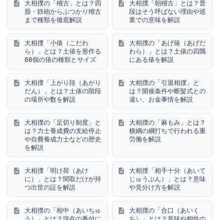
大相撲の「稽古」とは？四
大相撲「朝稽古」とは？普
股・鉄砲からぶつかり稽古
段はそう呼ばない理由や巡
まで種類を徹底解説
業での意味を解説
大相撲「小俵（こだわ
大相撲の「あげ俵（あげだ
ら）」とは？土俵を形作る
わら）」とは？土俵の四隅
66個の俵の種類とサイズ
にある俵を解説
大相撲「上がり段（あがり
大相撲の「引退相撲」と
だん）」とは？土俵の階段
は？開催条件や断髪式との
の場所や数を解説
違い、お金事情を解説
大相撲の「足切り制度」と
大相撲の「麻もみ」とは？
は？力士養成費の支給停止
横綱の綱打ちで行われる重
や自費養成力士などの歴史
労働を解説
を解説
大相撲「明け荷（あけ
大相撲「相手十分（あいて
に）」とは？関取だけが持
じゅうぶん）」とは？意味
つ出世の証を解説
や見分け方を解説
大相撲の「相中（あいちゅ
大相撲の「合口（あいく
う）」とは？現在の番付に
ち）」とは？意味や相性の