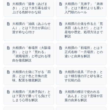
大相撲の「揚巻（あげま
大相撲の「兄弟子」「弟弟
き）」とは？水引幕を絞り
子」とは？番付よりも重い
上げる色鮮やかな紐
入門順のルール
大相撲の「油銭（あぶらせ
大相撲の土俵を作る土「荒
ん）」とは？力士が床山に
木田（あらきだ）」とは？
渡す粋な心付け
産地や歴史、処理方法まで
解説
大相撲の「春場所（大阪場
大相撲の「初場所」とは？
所）」とは？「荒れる」
正式名称「一月場所」との
「就職場所」と呼ばれる理
違いと由来を解説
由を徹底解説
大相撲の土俵に下がる「四
大相撲の道具「汗かき」と
房」とは？色と方角の意
は？稽古後の汗と砂を落と
味、配置を徹底解説
す伝統の品
大相撲の「兄弟子負け」と
大相撲の稽古で使われる
は？実力で勝っても負けて
「あんま」とは？意味や言
しまう心理を解説
葉の由来を解説