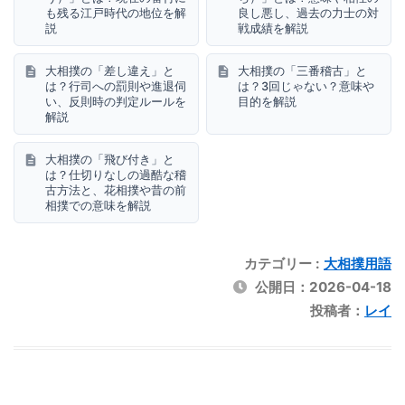
も残る江戸時代の地位を解
良し悪し、過去の力士の対
説
戦成績を解説
大相撲の「差し違え」と
大相撲の「三番稽古」と
は？行司への罰則や進退伺
は？3回じゃない？意味や
い、反則時の判定ルールを
目的を解説
解説
大相撲の「飛び付き」と
は？仕切りなしの過酷な稽
古方法と、花相撲や昔の前
相撲での意味を解説
カテゴリー :
大相撲用語
公開日：
2026-04-18
投稿者：
レイ