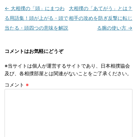
投
←
大相撲の「頭」にまつわ
大相撲の「あてがう」とは？
稿
る用語集！頭が上がる・頭で
相手の攻めを防ぎ反撃に転じ
ナ
当たる・頭四つの意味を解説
る腕の使い方
→
ビ
ゲ
コメントはお気軽にどうぞ
ー
※当サイトは個人が運営するサイトであり、日本相撲協会
シ
及び、各相撲部屋とは関連がないことをご了承ください。
ョ
コメント
※
ン