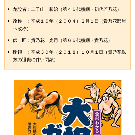
創設者：二子山 勝治（第４５代横綱・初代若乃花）
改称 ：平成１６年（２００４）２月１日（貴乃花部屋
へ改称）
師 匠：貴乃花 光司（第６５代横綱・貴乃花）
閉鎖 ：平成３０年（２０１８）１０月１日（貴乃花親
方の退職に伴い閉鎖）