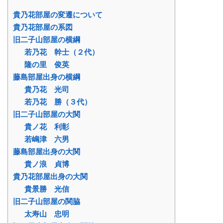
貴乃花部屋の変遷について
貴乃花部屋の系図
旧二子山部屋の横綱
若乃花 幹士（２代）
隆の里 俊英
藤島部屋出身の横綱
貴乃花 光司
若乃花 勝（３代）
旧二子山部屋の大関
貴ノ花 利彰
若嶋津 六男
藤島部屋出身の大関
貴ノ浪 貞博
貴乃花部屋出身の大関
貴景勝 光信
旧二子山部屋の関脇
太寿山 忠明