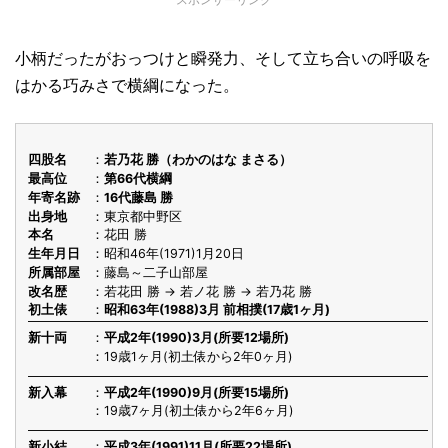
小柄だったがおっつけと瞬発力、そして立ち合いの呼吸を
はかる巧みさで横綱になった。
四股名
若乃花 勝（わかのはな まさる）
最高位
第66代横綱
年寄名跡
16代藤島 勝
出身地
東京都中野区
本名
花田 勝
生年月日
昭和46年(1971)1月20日
所属部屋
藤島～二子山部屋
改名歴
若花田 勝 → 若ノ花 勝 → 若乃花 勝
初土俵
昭和63年(1988)3月 前相撲(17歳1ヶ月)
新十両
平成2年(1990)3月(所要12場所)
19歳1ヶ月(初土俵から2年0ヶ月)
新入幕
平成2年(1990)9月(所要15場所)
19歳7ヶ月(初土俵から2年6ヶ月)
新小結
平成3年(1991)11月(所要22場所)