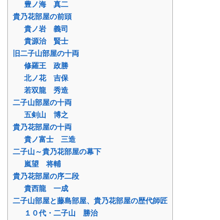
豊ノ海 真二
貴乃花部屋の前頭
貴ノ岩 義司
貴源治 賢士
旧二子山部屋の十両
修羅王 政勝
北ノ花 吉保
若双龍 秀造
二子山部屋の十両
五剣山 博之
貴乃花部屋の十両
貴ノ富士 三造
二子山～貴乃花部屋の幕下
嵐望 将輔
貴乃花部屋の序二段
貴西龍 一成
二子山部屋と藤島部屋、貴乃花部屋の歴代師匠
１０代・二子山 勝治