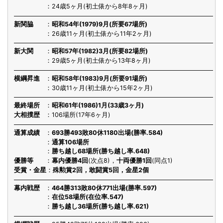
24歳5ヶ月(初土俵から8年8ヶ月)
新関脇
昭和54年(1979)9月(所要67場所)
26歳11ヶ月(初土俵から11年2ヶ月)
新大関
昭和57年(1982)3月(所要82場所)
29歳5ヶ月(初土俵から13年8ヶ月)
横綱昇進
昭和58年(1983)9月(所要91場所)
30歳11ヶ月(初土俵から15年2ヶ月)
最終場所
昭和61年(1986)1月(33歳3ヶ月)
大相撲歴
106場所(17年6ヶ月)
通算成績
693勝493敗80休1180出場(勝率.584)
通算106場所
勝ち越し68場所(勝ち越し率.648)
優勝等
幕内優勝4回
(次点8)，
十両優勝1回
(同点1)
受賞・金星
殊勲賞2回，敢闘賞5回，金星2個
幕内戦歴
464勝313敗80休771出場(勝率.597)
在位58場所(在位率.547)
勝ち越し36場所(勝ち越し率.621)