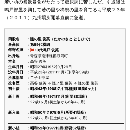
若い頃の暴飲暴食がたたって糖尿病に苦しんだ。引退後は
鳴戸部屋を興して若の里や稀勢の里を育てるも平成２３年
（２０１１）九州場所開幕直前に急逝。
四股名
隆の里 俊英（たかのさと としひで）
最高位
第59代横綱
年寄名跡
13代鳴戸 俊英
出身地
青森県南津軽郡浪岡町
本名
高谷 俊英
生年月日
昭和27年(1952)9月29日
没年月日
平成23年(2011)11月7日(享年59歳)
所属部屋
二子山部屋
改名歴
高谷 俊英 → 隆ノ里 俊英 → 隆の里 俊英
初土俵
昭和43年(1968)7月 前相撲(15歳9ヶ月)
新十両
昭和49年(1974)11月(所要38場所)
22歳1ヶ月(初土俵から6年4ヶ月)
新入幕
昭和50年(1975)5月(所要41場所)
22歳7ヶ月(初土俵から6年10ヶ月)
新小結
昭和52年(1977)3月(所要52場所)