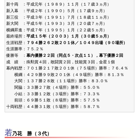
新十両 ：平成元年（１９８９）１１月（１７歳３ヵ月）
新入幕 ：平成２年（１９９０）５月（１７歳９ヵ月）
新三役 ：平成３年（１９９１）７月（１８歳１１ヵ月）
新大関 ：平成５年（１９９３）３月（２０歳７ヵ月）
横綱昇進：平成７年（１９９５）１月（２２歳５ヵ月）
最終場所：
平成１５年（２００３）１月（３０歳５ヵ月）
生涯戦歴：
７９４勝２６２敗２０１休／１０４９出場（９０場所）
生涯勝率：７５.２％
優勝等 ：
幕内優勝２２回（同点５・次点１１），幕下優勝２回
成 績 ：殊勲賞４回，敢闘賞２回，技能賞３回，金星１個
幕内戦歴：７０１勝２１７敗２０１休（７５場所）勝率：７６.４％
横綱：４２９勝９９敗２０１休（４９場所）勝率：８１.３％
大関：１３７勝２８敗（１１場所）勝率：８３.０％
関脇：３３勝２７敗（４場所）勝率：５５.０％
小結：３３勝１２敗（３場所）勝率：７３.３％
前頭：６９勝５１敗（８場所）勝率：５７.５％
十両戦歴：４４勝３１敗（５場所）勝率：５８.７％
若
乃花 勝（３代）