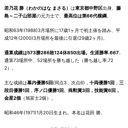
若乃花 勝（わかのはな まさる）
は
東京都中野区
出身、
藤
島～二子山部屋
の元力士で、
最高位は第66代横綱
。
昭和63年(1988)3月場所に17歳1ヶ月で初土俵を踏み、平
成12年(2000)3月場所を最後に引退(29歳2ヶ月)。
通算成績は573勝286敗124休850出場。生涯勝率.667
。
通算73場所中、52場所を勝ち越した（勝ち越し率.72
2）。
主な成績は
幕内優勝5回
(同点3，次点6)，
十両優勝1回
，
三
段目優勝1回
，
序ノ口優勝1回
。
殊勲賞3回，技能賞6回，
金星2個
（旭富士2個）。
昭和46年(1971)1月20日生まれ。本名は花田 勝。
スポンサーリンク