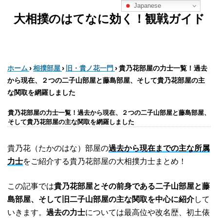
Japanese
大相撲のはてなに効く！観戦ガイド
ホーム
›
相撲部屋
›
旧・貴ノ花一門
›
貴乃花部屋の力士一覧！過去
から現在、２つの二子山部屋と藤島部屋、そして貴乃花部屋の主
な関取を網羅しました
貴乃花部屋の力士一覧！過去から現在、２つの二子山部屋と藤島部屋、
そして貴乃花部屋の主な関取を網羅しました
貴乃花（たかのはな）部屋の
過去から現在までの主な所属
力士
をご紹介する貴乃花部屋の大相撲力士まとめ！
この記事では
貴乃花部屋とその前身である二子山部屋と藤
島部屋、そして旧二子山部屋の主な関取を中心に紹介
して
いきます。
過去の力士
については最高位や改名歴、初土俵