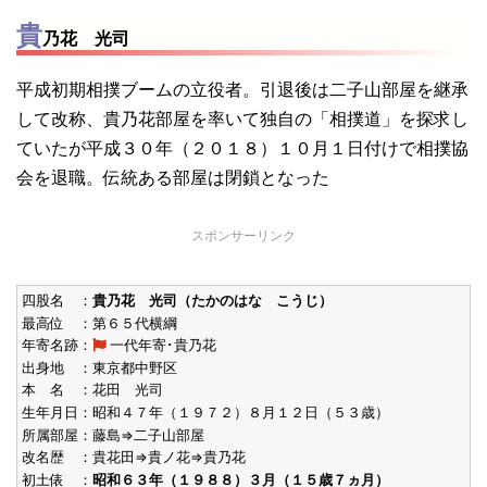
貴
乃花 光司
平成初期相撲ブームの立役者。引退後は二子山部屋を継承
して改称、貴乃花部屋を率いて独自の「相撲道」を探求し
ていたが平成３０年（２０１８）１０月１日付けで相撲協
会を退職。伝統ある部屋は閉鎖となった
スポンサーリンク
四股名 ：
貴乃花 光司（たかのはな こうじ）
最高位 ：第６５代横綱
年寄名跡：
一代年寄･貴乃花
出身地 ：東京都中野区
本 名 ：花田 光司
生年月日：昭和４７年（１９７２）８月１２日（５３歳）
所属部屋：藤島⇒二子山部屋
改名歴 ：貴花田⇒貴ノ花⇒貴乃花
初土俵 ：
昭和６３年（１９８８）３月（１５歳７ヵ月）