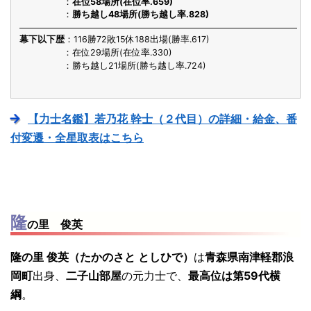
在位58場所(在位率.659)
勝ち越し48場所(勝ち越し率.828)
幕下以下歴
116勝72敗15休188出場(勝率.617)
在位29場所(在位率.330)
勝ち越し21場所(勝ち越し率.724)
【力士名鑑】若乃花 幹士（２代目）の詳細・給金、番
付変遷・全星取表はこちら
隆
の里 俊英
隆の里 俊英（たかのさと としひで）
は
青森県南津軽郡浪
岡町
出身、
二子山部屋
の元力士で、
最高位は第59代横
綱
。