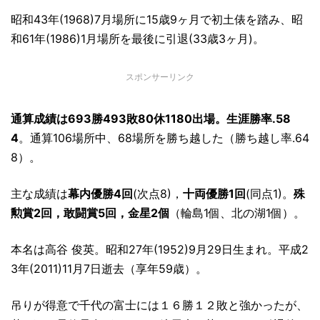
昭和43年(1968)7月場所に15歳9ヶ月で初土俵を踏み、昭
和61年(1986)1月場所を最後に引退(33歳3ヶ月)。
スポンサーリンク
通算成績は693勝493敗80休1180出場。生涯勝率.58
4
。通算106場所中、68場所を勝ち越した（勝ち越し率.64
8）。
主な成績は
幕内優勝4回
(次点8)，
十両優勝1回
(同点1)。
殊
勲賞2回，敢闘賞5回，金星2個
（輪島1個、北の湖1個）。
本名は高谷 俊英。昭和27年(1952)9月29日生まれ。平成2
3年(2011)11月7日逝去（享年59歳）。
吊りが得意で千代の富士には１６勝１２敗と強かったが、