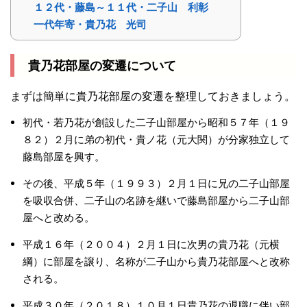
１２代・藤島～１１代・二子山 利彰
一代年寄・貴乃花 光司
貴乃花部屋の変遷について
まずは簡単に貴乃花部屋の変遷を整理しておきましょう。
初代・若乃花が創設した二子山部屋から昭和５７年（１９
８２）２月に弟の初代・貴ノ花（元大関）が分家独立して
藤島部屋を興す。
その後、平成５年（１９９３）２月１日に兄の二子山部屋
を吸収合併、二子山の名跡を継いで藤島部屋から二子山部
屋へと改める。
平成１６年（２００４）２月１日に次男の貴乃花（元横
綱）に部屋を譲り、名称が二子山から貴乃花部屋へと改称
される。
平成３０年（２０１８）１０月１日貴乃花の退職に伴い部