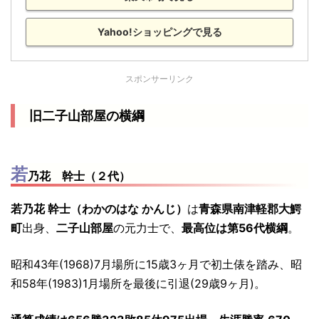
Yahoo!ショッピングで見る
スポンサーリンク
旧二子山部屋の横綱
若
乃花 幹士（２代）
若乃花 幹士（わかのはな かんじ）
は
青森県南津軽郡大鰐
町
出身、
二子山部屋
の元力士で、
最高位は第56代横綱
。
昭和43年(1968)7月場所に15歳3ヶ月で初土俵を踏み、昭
和58年(1983)1月場所を最後に引退(29歳9ヶ月)。