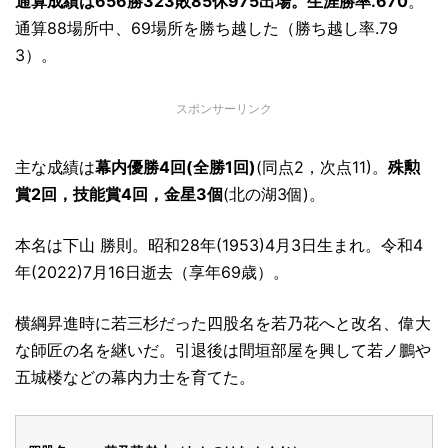
通算成績は656勝323敗85休975出場。生涯勝率.670
。
通算88場所中、69場所を勝ち越した（勝ち越し率.79
3）。
スポンサーリンク
主な成績は
幕内優勝4回(全勝1回)
(同点2，次点11)。
殊勲
賞2回，技能賞4回，金星3個
(北の湖3個)。
本名は下山 勝則。昭和28年(1953)4月3日生まれ。令和4
年(2022)7月16日逝去（享年69歳）。
横綱昇進時に若三杉だった四股名を若乃花へと改名、偉大
な師匠の名を継いだ。引退後は間垣部屋を興して若ノ鵬や
五城楼などの幕内力士を育てた。