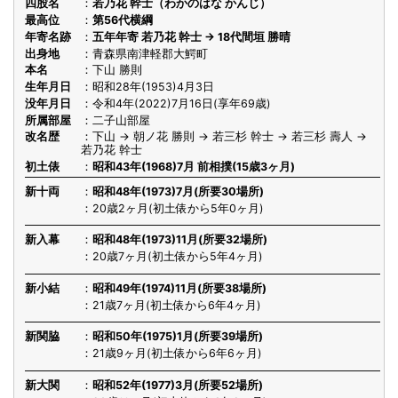
四股名
若乃花 幹士（わかのはな かんじ）
最高位
第56代横綱
年寄名跡
五年年寄 若乃花 幹士 → 18代間垣 勝晴
出身地
青森県南津軽郡大鰐町
本名
下山 勝則
生年月日
昭和28年(1953)4月3日
没年月日
令和4年(2022)7月16日(享年69歳)
所属部屋
二子山部屋
改名歴
下山 → 朝ノ花 勝則 → 若三杉 幹士 → 若三杉 壽人 →
若乃花 幹士
初土俵
昭和43年(1968)7月 前相撲(15歳3ヶ月)
新十両
昭和48年(1973)7月(所要30場所)
20歳2ヶ月(初土俵から5年0ヶ月)
新入幕
昭和48年(1973)11月(所要32場所)
20歳7ヶ月(初土俵から5年4ヶ月)
新小結
昭和49年(1974)11月(所要38場所)
21歳7ヶ月(初土俵から6年4ヶ月)
新関脇
昭和50年(1975)1月(所要39場所)
21歳9ヶ月(初土俵から6年6ヶ月)
新大関
昭和52年(1977)3月(所要52場所)