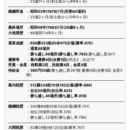
23歳11ヶ月(初土俵から8年8ヶ月)
横綱昇進
昭和53年(1978)7月(所要60場所)
25歳2ヶ月(初土俵から10年0ヶ月)
最終場所
昭和58年(1983)1月(29歳9ヶ月)
大相撲歴
88場所(14年6ヶ月)
通算成績
656勝323敗85休975出場(勝率.670)
通算88場所
勝ち越し69場所(勝ち越し率.793)
(勝ち越し星367)
優勝等
幕内優勝4回(全勝1回)
(同点2，次点11)
受賞・金星
殊勲賞2回，技能賞4回，金星3個
持給金
380円50銭
(勝ち越し星367個 優勝4回(全勝1回) 金星3
個)
幕内戦歴
512勝234敗70休742出場(勝率.686)
在位55場所(在位率.625)
勝ち越し45場所(勝ち越し率.818)
横綱戦歴
260勝86敗65休343出場(勝率.751)
在位28場所(在位率.318)
勝ち越し22場所(勝ち越し率.786)
大関戦歴
92勝28敗0休120出場(勝率.767)