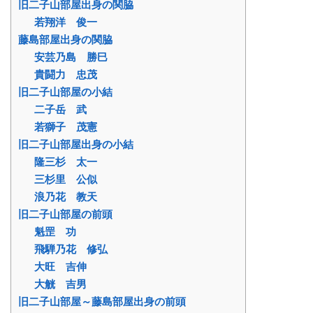
旧二子山部屋出身の関脇
若翔洋 俊一
藤島部屋出身の関脇
安芸乃島 勝巳
貴闘力 忠茂
旧二子山部屋の小結
二子岳 武
若獅子 茂憲
旧二子山部屋出身の小結
隆三杉 太一
三杉里 公似
浪乃花 教天
旧二子山部屋の前頭
魁罡 功
飛騨乃花 修弘
大旺 吉伸
大觥 吉男
旧二子山部屋～藤島部屋出身の前頭