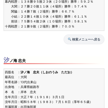
幕内戦歴：１３８勝９５敗２３休（２０場所）勝率：５９.２％
大関：２７勝２０敗１１休（４場所）勝率：５７.４％
関脇：１４勝７敗（２場所）勝率：６６.７％
小結：２２勝１４敗１０休（４場所）勝率：６１.１％
前頭：７５勝５４敗２休（１０場所）勝率：５８.１％
十両戦歴：２１勝９敗（２場所）勝率：７０.０％
検索メニューへ戻る
汐
ノ海 忠夫
四股名 ：
汐ノ海 忠夫（しおのうみ ただお）
最高位 ：大関
年寄名跡：13代出来山
出身地 ：兵庫県姫路市
本 名 ：岸本 忠夫
生年月日：大正７年（１９１８）３月１日
没年月日：昭和５８年（１９８３）７月１８日（享年６５歳）
所属部屋：出羽海部屋