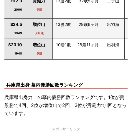
H12.3
貴闘力
13勝2敗
32歳5ヶ月
二子山
兵
2000
[初]
S24.5
増位山
13勝2敗
29歳6ヶ月
出羽海
兵
1949
[2回目]
S23.10
増位山
10勝1敗
28歳11ヶ月
出羽海
兵
1948
[初]
兵庫県出身 幕内優勝回数ランキング
兵庫県出身力士の幕内優勝回数ランキングです。1位が貴
景勝で4回、2位が増位山で2回、3位が貴闘力で1回となっ
ています。
スポンサーリンク