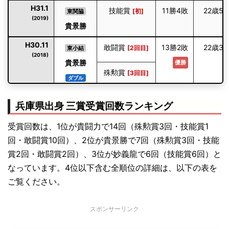
H31.1
技能賞
11勝4敗
22歳5
[初]
東関脇
(2019)
貴景勝
H30.11
敢闘賞
13勝2敗
22歳3
[2回目]
東小結
(2018)
貴景勝
優勝
殊勲賞
[3回目]
ダブル
H29.11
殊勲賞
11勝4敗
21歳3
[2回目]
西前頭筆頭
兵庫県出身 三賞受賞回数ランキング
(2017)
貴景勝
受賞回数は、1位が貴闘力で14回（殊勲賞3回・技能賞1
H29.9
殊勲賞
9勝6敗
21歳1
[初]
西前頭5
回・敢闘賞10回）、2位が貴景勝で7回（殊勲賞3回・技能
(2017)
貴景勝
賞2回・敢闘賞2回）、3位が妙義龍で6回（技能賞6回）と
なっています。4位以下含む全順位の詳細は、以下の表を
H29.3
敢闘賞
11勝4敗
20歳7
[初]
東前頭13
ご覧ください。
(2017)
貴景勝
H25.5
技能賞
11勝4敗
26歳7
スポンサーリンク
[5回目]
東前頭筆頭
(2013)
妙義龍