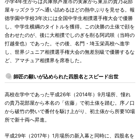
小学4年生からは兵庫県芦屋市の実家から東京の貴乃花部
屋キッズクラブへ通い詰めるほどの熱中ぶりを見せる。報
徳学園中学校3年次には全国中学生相撲選手権大会で優勝
し、中学生横綱のタイトルを獲得。この決勝の土俵で顔を
合わせたのが、後に大相撲でしのぎを削る阿武咲（当時の
打越奎也）であった。その後、名門・埼玉栄高校へ進学
し、世界ジュニア相撲選手権大会の無差別級で優勝するな
ど、アマチュア相撲界を席巻した。
師匠の願いが込められた四股名とスピード出世
高校在学中であった平成26年（2014年）9月場所、憧れ
の貴乃花部屋から本名の「佐藤」で初土俵を踏む。序ノ口
から破竹の勢いで番付を駆け上がり、初土俵から所要10場
所で新十両へ昇進。
平成29年（2017年）1月場所の新入幕と同時に、四股名を