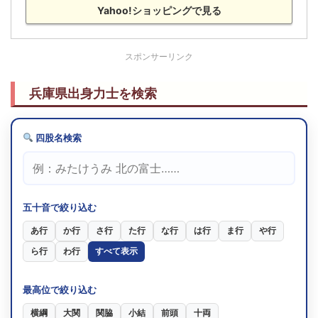
Yahoo!ショッピングで見る
H5.5
技能賞
11勝4敗
25歳7
[初]
西前頭6
(1993)
貴闘力
スポンサーリンク
H3.7
敢闘賞
9勝6敗
23歳9
[3回目]
西関脇
(1991)
兵庫県出身力士を検索
貴闘力
H3.5
敢闘賞
9勝6敗
23歳7
[2回目]
西小結
(1991)
四股名検索
貴闘力
H3.3
殊勲賞
9勝6敗
23歳5
[初]
西前頭筆頭
(1991)
貴闘力
五十音で絞り込む
H2.9
敢闘賞
11勝4敗
22歳11
[初]
東前頭13
あ行
か行
さ行
た行
な行
は行
ま行
や行
(1990)
貴闘力
ら行
わ行
すべて表示
S57.7
敢闘賞
8勝7敗
23歳6
[初]
西前頭2
(1982)
最高位で絞り込む
闘竜
横綱
大関
関脇
小結
前頭
十両