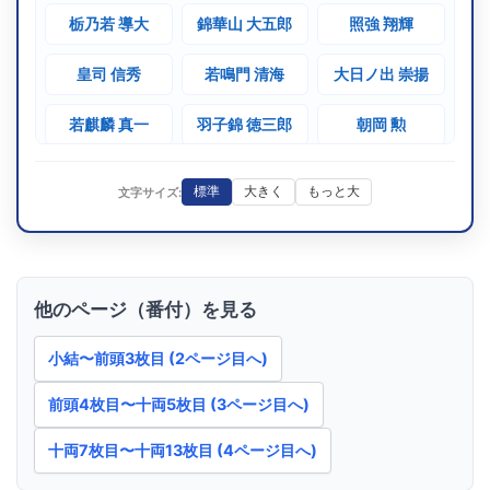
(1969)
栃乃若 導大
錦華山 大五郎
照強 翔輝
大竜川
S43.11
皇司 信秀
若鳴門 清海
大日ノ出 崇揚
敢闘賞
10勝5敗
22歳10
[初]
西前頭11
(1968)
大竜川
若麒麟 真一
羽子錦 徳三郎
朝岡 勲
S33.11
技能賞
9勝6敗
38歳9
[3回目]
東前頭6
(1958)
大位山 勝蔵
神嵜 重太郎
白竜山 憲史
若瀬川
標準
大きく
もっと大
文字サイズ:
若光翔 大平
北はり磨 聖也
剛堅 大二朗
S33.7
技能賞
8勝7敗
26歳7
[3回目]
西前頭5
(1958)
成山
西中 憲四郎
千代の若 秀則
須磨ノ富士 茂雄
S32.9
他のページ（番付）を見る
敢闘賞
12勝3敗
37歳7
[初]
西前頭10
照美山 英實
大日山 廣司
明石海 秀昭
(1957)
若瀬川
小結〜前頭3枚目 (2ページ目へ)
武哲山 剛
大辻 理紀
飛翔富士 廣樹
S32.1
技能賞
10勝5敗
25歳2
[2回目]
東前頭8
前頭4枚目〜十両5枚目 (3ページ目へ)
(1957)
成山
極芯道 貴裕
十両7枚目〜十両13枚目 (4ページ目へ)
S31.5
殊勲賞
8勝7敗
30歳5
[初]
東前頭4
(1956)