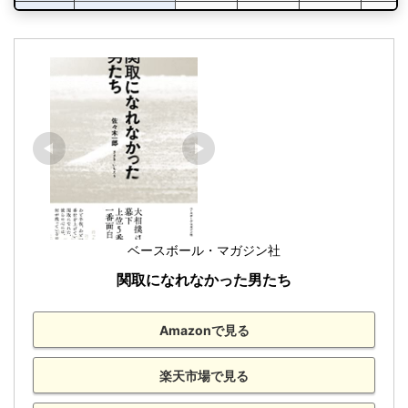
貴闘力
8位
鳴門海
2回
1
1
H8.9
敢闘賞
11勝4敗
28歳11
[9回目]
西関脇
(1996)
11位
闘竜
1回
0
0
貴闘力
11位
播竜山
1回
0
0
H8.7
敢闘賞
10勝5敗
28歳9
[8回目]
西小結
(1996)
11位
照強
1回
0
0
貴闘力
H8.1
敢闘賞
12勝3敗
28歳3
[7回目]
東前頭筆頭
(1996)
貴闘力
H6.7
敢闘賞
10勝5敗
26歳9
[6回目]
西小結
ベースボール・マガジン社
(1994)
貴闘力
関取になれなかった男たち
H6.5
敢闘賞
9勝6敗
26歳7
[5回目]
西前頭筆頭
(1994)
Amazonで見る
貴闘力
H6.3
敢闘賞
12勝3敗
26歳5
[4回目]
東前頭12
楽天市場で見る
(1994)
貴闘力