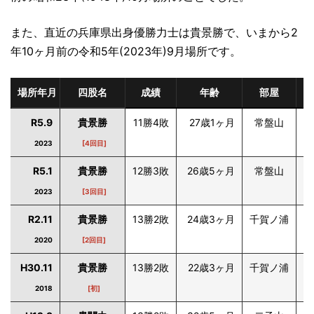
また、直近の兵庫県出身優勝力士は貴景勝で、いまから2
年10ヶ月前の令和5年(2023年)9月場所です。
場所年月
四股名
成績
年齢
部屋
出
R5.9
貴景勝
11勝4敗
27歳1ヶ月
常盤山
兵
2023
[4回目]
R5.1
貴景勝
12勝3敗
26歳5ヶ月
常盤山
兵
2023
[3回目]
R2.11
貴景勝
13勝2敗
24歳3ヶ月
千賀ノ浦
兵
2020
[2回目]
H30.11
貴景勝
13勝2敗
22歳3ヶ月
千賀ノ浦
兵
2018
[初]