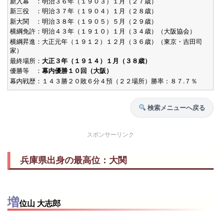
新入幕 ：明治３６年（１９０３）１月（２７歳）
新三役 ：明治３７年（１９０４）１月（２８歳）
S27.5
敢闘賞
12勝3敗
26歳9
[初]
東前頭10
新大関 ：明治３８年（１９０５）５月（２９歳）
(1952)
横綱免許：明治４３年（１９１０）１月（３４歳）（大阪協会）
清水川
横綱昇進：大正元年（１９１２）１２月（３６歳）（東京・吉田司
家）
S23.10
殊勲賞
10勝1敗
28歳11
[初]
西関脇
最終場所：
大正３年（１９１４）１月（３８歳）
(1948)
増位山
優勝
優勝等 ：
幕内優勝１０回（大阪）
幕内戦歴：１４３勝２０敗６分４預（２２場所）勝率：８７.７％
S23.5
技能賞
6勝5敗
28歳3
[初]
西前頭7
(1948)
若瀬川
検索メニューへ戻る
S22.11
技能賞
8勝3敗
28歳0
[初]
西前頭2
(1947)
スポンサーリンク
増位山
兵庫県出身の最高位：大関
増
位山 大志郎