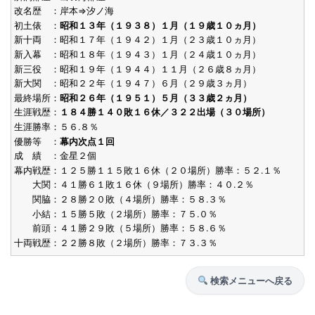
改名歴 ：岸本⇒汐ノ海
初土俵 ：
昭和１３年（１９３８）１月（１９歳１０ヵ月）
新十両 ：昭和１７年（１９４２）１月（２３歳１０ヵ月）
新入幕 ：昭和１８年（１９４３）１月（２４歳１０ヵ月）
新三役 ：昭和１９年（１９４４）１１月（２６歳８ヵ月）
新大関 ：昭和２２年（１９４７）６月（２９歳３ヵ月）
最終場所：
昭和２６年（１９５１）５月（３３歳２ヵ月）
生涯戦歴：
１８４勝１４０敗１６休／３２２出場（３０場所）
生涯勝率：５６.８％
優勝等 ：
幕内次点１回
成 績 ：金星２個
幕内戦歴：１２５勝１１５敗１６休（２０場所）勝率：５２.１％
大関：４１勝６１敗１６休（９場所）勝率：４０.２％
関脇：２８勝２０敗（４場所）勝率：５８.３％
小結：１５勝５敗（２場所）勝率：７５.０％
前頭：４１勝２９敗（５場所）勝率：５８.６％
十両戦歴：２２勝８敗（２場所）勝率：７３.３％
検索メニューへ戻る