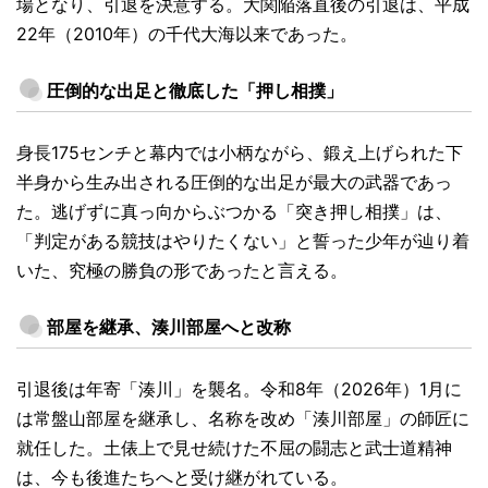
場となり、引退を決意する。大関陥落直後の引退は、平成
22年（2010年）の千代大海以来であった。
圧倒的な出足と徹底した「押し相撲」
身長175センチと幕内では小柄ながら、鍛え上げられた下
半身から生み出される圧倒的な出足が最大の武器であっ
た。逃げずに真っ向からぶつかる「突き押し相撲」は、
「判定がある競技はやりたくない」と誓った少年が辿り着
いた、究極の勝負の形であったと言える。
部屋を継承、湊川部屋へと改称
引退後は年寄「湊川」を襲名。令和8年（2026年）1月に
は常盤山部屋を継承し、名称を改め「湊川部屋」の師匠に
就任した。土俵上で見せ続けた不屈の闘志と武士道精神
は、今も後進たちへと受け継がれている。