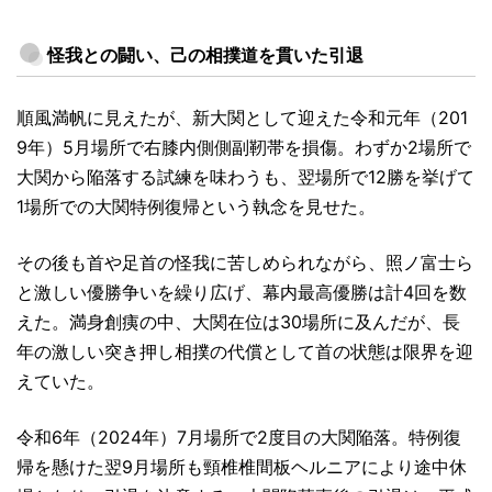
怪我との闘い、己の相撲道を貫いた引退
順風満帆に見えたが、新大関として迎えた令和元年（201
9年）5月場所で右膝内側側副靭帯を損傷。わずか2場所で
大関から陥落する試練を味わうも、翌場所で12勝を挙げて
1場所での大関特例復帰という執念を見せた。
その後も首や足首の怪我に苦しめられながら、照ノ富士ら
と激しい優勝争いを繰り広げ、幕内最高優勝は計4回を数
えた。満身創痍の中、大関在位は30場所に及んだが、長
年の激しい突き押し相撲の代償として首の状態は限界を迎
えていた。
令和6年（2024年）7月場所で2度目の大関陥落。特例復
帰を懸けた翌9月場所も頸椎椎間板ヘルニアにより途中休