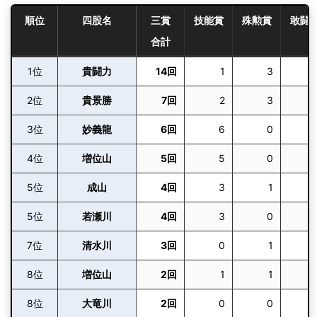
H24.9
順位
四股名
三賞
技能賞
殊勲賞
敢闘
技能賞
10勝5敗
25歳11
[4回目]
東関脇
(2012)
合計
妙義龍
H24.7
1位
貴闘力
14回
1
3
1
技能賞
8勝7敗
25歳9
[3回目]
東小結
(2012)
妙義龍
2位
貴景勝
7回
2
3
H24.5
技能賞
9勝6敗
25歳6
[2回目]
東前頭2
3位
妙義龍
6回
6
0
(2012)
妙義龍
4位
増位山
5回
5
0
H24.1
技能賞
9勝6敗
25歳3
[初]
東前頭5
5位
成山
4回
3
1
(2012)
妙義龍
5位
若瀬川
4回
3
0
H12.3
敢闘賞
13勝2敗
32歳5
[10回目]
東前頭14
(2000)
7位
清水川
3回
0
1
貴闘力
優勝
殊勲賞
[3回目]
ダブル
8位
増位山
2回
1
1
H9.7
殊勲賞
11勝4敗
29歳9
[2回目]
西前頭筆頭
8位
大竜川
2回
0
0
(1997)