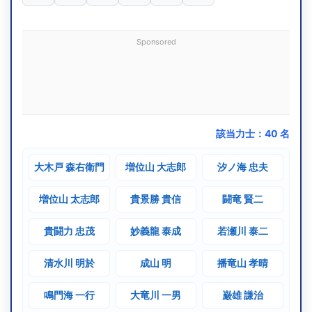
S55.1
技能賞
12勝3敗
31歳2
[5回目]
東関脇
(1980)
増位山
Sponsored
S54.11
技能賞
11勝4敗
31歳0
[4回目]
西関脇
(1979)
増位山
S54.9
技能賞
8勝7敗
30歳10
[3回目]
東小結
(1979)
増位山
該当力士：
40
名
S53.9
敢闘賞
10勝5敗
27歳4
[初]
西前頭3
大木戸 森右衛門
増位山 大志郎
汐ノ海 忠夫
(1978)
播竜山
増位山 太志郎
貴景勝 貴信
闘竜 賢二
S49.5
技能賞
12勝3敗
25歳6
[2回目]
東前頭4
(1974)
増位山
貴闘力 忠茂
妙義龍 泰成
若瀬川 泰二
S47.11
技能賞
9勝6敗
24歳0
[初]
西前頭4
清水川 明於
成山 明
播竜山 孝晴
(1972)
増位山
鳴門海 一行
大竜川 一男
巌雄 謙治
S44.9
敢闘賞
11勝4敗
23歳8
[2回目]
西前頭8