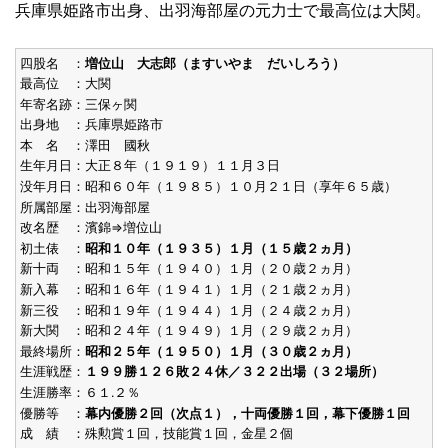
兵庫県姫路市出身、出羽海部屋の元力士で最高位は大関。
四股名 ：
増位山 大志郎（ますいやま だいしろう）
最高位 ：大関
年寄名跡：三保ヶ関
出身地 ：兵庫県姫路市
本 名 ：澤田 國秋
生年月日：大正８年（１９１９）１１月３日
没年月日：昭和６０年（１９８５）１０月２１日（享年６５歳）
所属部屋：出羽海部屋
改名歴 ：濱錦⇒増位山
初土俵 ：
昭和１０年（１９３５）１月（１５歳２ヵ月）
新十両 ：昭和１５年（１９４０）１月（２０歳２ヵ月）
新入幕 ：昭和１６年（１９４１）１月（２１歳２ヵ月）
新三役 ：昭和１９年（１９４４）１月（２４歳２ヵ月）
新大関 ：昭和２４年（１９４９）１月（２９歳２ヵ月）
最終場所：
昭和２５年（１９５０）１月（３０歳２ヵ月）
生涯戦歴：
１９９勝１２６敗２４休／３２２出場（３２場所）
生涯勝率：６１.２％
優勝等 ：
幕内優勝２回（次点１），十両優勝１回，幕下優勝１回
成 績 ：殊勲賞１回，技能賞１回，金星２個