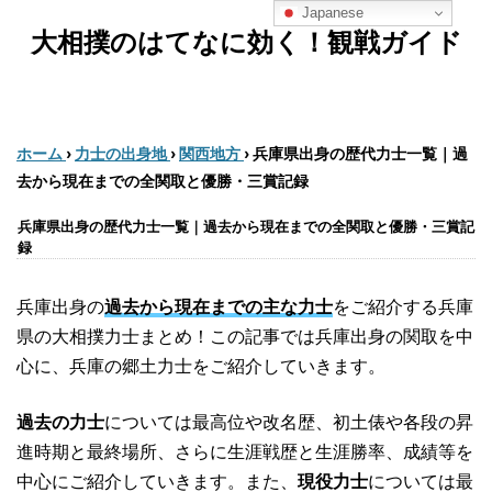
Japanese
大相撲のはてなに効く！観戦ガイド
ホーム
›
力士の出身地
›
関西地方
›
兵庫県出身の歴代力士一覧｜過
去から現在までの全関取と優勝・三賞記録
兵庫県出身の歴代力士一覧｜過去から現在までの全関取と優勝・三賞記
録
兵庫出身の
過去から現在までの主な力士
をご紹介する兵庫
県の大相撲力士まとめ！この記事では兵庫出身の関取を中
心に、兵庫の郷土力士をご紹介していきます。
過去の力士
については最高位や改名歴、初土俵や各段の昇
進時期と最終場所、さらに生涯戦歴と生涯勝率、成績等を
中心にご紹介していきます。また、
現役力士
については最