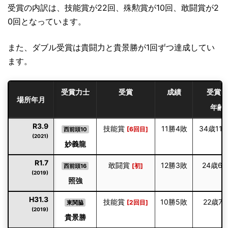
受賞の内訳は、技能賞が22回、殊勲賞が10回、敢闘賞が2
0回となっています。
また、ダブル受賞は貴闘力と貴景勝が1回ずつ達成してい
ます。
受賞力士
受賞
成績
受賞時
場所年月
年齢
R3.9
技能賞
11勝4敗
34歳11
[6回目]
西前頭10
(2021)
妙義龍
R1.7
敢闘賞
12勝3敗
24歳6
[初]
西前頭16
(2019)
照強
H31.3
技能賞
10勝5敗
22歳7
[2回目]
東関脇
(2019)
貴景勝