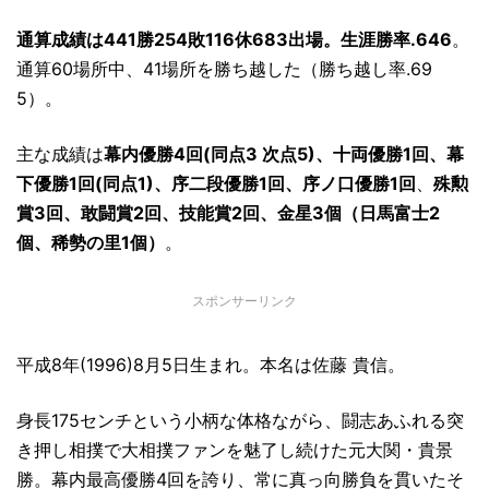
通算成績は441勝254敗116休683出場。生涯勝率.646
。
通算60場所中、41場所を勝ち越した（勝ち越し率.69
5）。
主な成績は
幕内優勝4回(同点3 次点5)、十両優勝1回、幕
下優勝1回(同点1)、序二段優勝1回、序ノ口優勝1回
、
殊勲
賞3回、敢闘賞2回、技能賞2回、金星3個（日馬富士2
個、稀勢の里1個）
。
スポンサーリンク
平成8年(1996)8月5日生まれ。本名は佐藤 貴信。
身長175センチという小柄な体格ながら、闘志あふれる突
き押し相撲で大相撲ファンを魅了し続けた元大関・貴景
勝。幕内最高優勝4回を誇り、常に真っ向勝負を貫いたそ