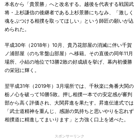
本名から「貴景勝」へと改名する。越後を代表する戦国武
将・上杉謙信の後継者である上杉景勝にちなみ、「激しく
魂をぶつける相撲を取ってほしい」という師匠の願いが込
められた。
平成30年（2018年）10月、貴乃花部屋の消滅に伴い千賀
ノ浦部屋（のち常盤山部屋）へ移籍。その直後の同年11月
場所、小結の地位で13勝2敗の好成績を挙げ、幕内初優勝
の栄冠に輝く。
翌平成31年（2019年）3月場所では、千秋楽に角番大関の
栃ノ心を破って10勝5敗。押し相撲一本での安定感が審判
部から高く評価され、大関昇進を果たす。昇進伝達式では
「武士道精神を重んじ、感謝の気持ちと思いやりを忘れず
相撲道に精進してまいります」と力強く口上を述べた。
スポンサーリンク