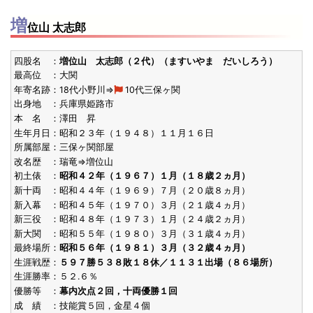
増
位山 太志郎
四股名 ：
増位山 太志郎（２代）（ますいやま だいしろう）
最高位 ：大関
年寄名跡：18代小野川⇒
10代三保ヶ関
出身地 ：兵庫県姫路市
本 名 ：澤田 昇
生年月日：昭和２３年（１９４８）１１月１６日
所属部屋：三保ヶ関部屋
改名歴 ：瑞竜⇒増位山
初土俵 ：
昭和４２年（１９６７）１月（１８歳２ヵ月）
新十両 ：昭和４４年（１９６９）７月（２０歳８ヵ月）
新入幕 ：昭和４５年（１９７０）３月（２１歳４ヵ月）
新三役 ：昭和４８年（１９７３）１月（２４歳２ヵ月）
新大関 ：昭和５５年（１９８０）３月（３１歳４ヵ月）
最終場所：
昭和５６年（１９８１）３月（３２歳４ヵ月）
生涯戦歴：
５９７勝５３８敗１８休／１１３１出場（８６場所）
生涯勝率：５２.６％
優勝等 ：
幕内次点２回，十両優勝１回
成 績 ：技能賞５回，金星４個