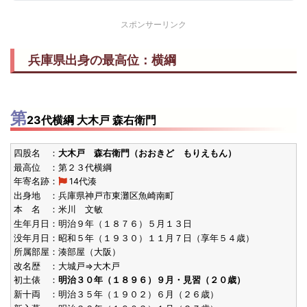
鳴門海
スポンサーリンク
S31.1
殊勲賞
8勝7敗
24歳1
[初]
東前頭筆頭
(1956)
成山
兵庫県出身の最高位：横綱
S31.1
敢闘賞
12勝3敗
30歳5
[2回目]
東前頭20
(1956)
清水川
第
23代横綱 大木戸 森右衛門
S29.3
技能賞
9勝6敗
34歳1
[2回目]
東前頭6
(1954)
四股名 ：
大木戸 森右衛門（おおきど もりえもん）
若瀬川
最高位 ：第２３代横綱
S28.9
年寄名跡：
14代湊
技能賞
12勝3敗
21歳10
[初]
東前頭17
(1953)
出身地 ：兵庫県神戸市東灘区魚崎南町
成山
本 名 ：米川 文敏
生年月日：明治９年（１８７６）５月１３日
S28.3
殊勲賞
11勝4敗
27歳7
[初]
東前頭2
没年月日：昭和５年（１９３０）１１月７日（享年５４歳）
(1953)
所属部屋：湊部屋（大阪）
清水川
改名歴 ：大城戸⇒大木戸
S28.3
初土俵 ：
明治３０年（１８９６）９月・見習（２０歳）
技能賞
10勝5敗
27歳2
[初]
西前頭5
(1953)
新十両 ：明治３５年（１９０２）６月（２６歳）
鳴門海