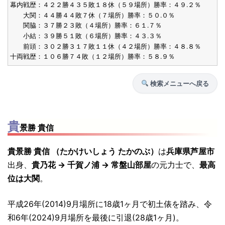
幕内戦歴：４２２勝４３５敗１８休（５９場所）勝率：４９.２％
大関：４４勝４４敗７休（７場所）勝率：５０.０％
関脇：３７勝２３敗（４場所）勝率：６１.７％
小結：３９勝５１敗（６場所）勝率：４３.３％
前頭：３０２勝３１７敗１１休（４２場所）勝率：４８.８％
十両戦歴：１０６勝７４敗（１２場所）勝率：５８.９％
検索メニューへ戻る
貴
景勝 貴信
貴景勝 貴信 （たかけいしょう たかのぶ）
は
兵庫県芦屋市
出身、
貴乃花 → 千賀ノ浦 → 常盤山部屋
の元力士で、
最高
位は大関
。
平成26年(2014)9月場所に18歳1ヶ月で初土俵を踏み、令
和6年(2024)9月場所を最後に引退(28歳1ヶ月)。