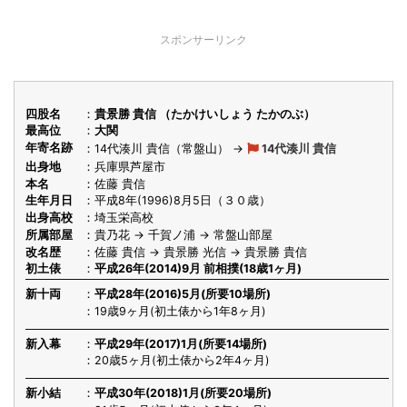
スポンサーリンク
四股名
貴景勝 貴信 （たかけいしょう たかのぶ）
最高位
大関
年寄名跡
14代湊川 貴信（常盤山） →
14代湊川 貴信
出身地
兵庫県芦屋市
本名
佐藤 貴信
生年月日
平成8年(1996)8月5日（３０歳）
出身高校
埼玉栄高校
所属部屋
貴乃花 → 千賀ノ浦 → 常盤山部屋
改名歴
佐藤 貴信 → 貴景勝 光信 → 貴景勝 貴信
初土俵
平成26年(2014)9月 前相撲(18歳1ヶ月)
新十両
平成28年(2016)5月(所要10場所)
19歳9ヶ月(初土俵から1年8ヶ月)
新入幕
平成29年(2017)1月(所要14場所)
20歳5ヶ月(初土俵から2年4ヶ月)
新小結
平成30年(2018)1月(所要20場所)