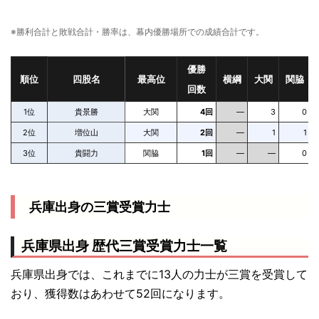
※勝利合計と敗戦合計・勝率は、幕内優勝場所での成績合計です。
優勝
順位
四股名
最高位
横綱
大関
関脇
回数
1位
貴景勝
大関
4回
—
3
0
2位
増位山
大関
2回
—
1
1
3位
貴闘力
関脇
1回
—
—
0
兵庫出身の三賞受賞力士
兵庫県出身 歴代三賞受賞力士一覧
兵庫県出身では、これまでに13人の力士が三賞を受賞して
おり、獲得数はあわせて52回になります。