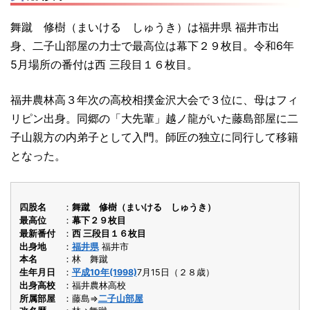
舞蹴 修樹（まいける しゅうき）は福井県 福井市出
身、二子山部屋の力士で最高位は幕下２９枚目。令和6年
5月場所の番付は西 三段目１６枚目。
福井農林高３年次の高校相撲金沢大会で３位に、母はフィ
リピン出身。同郷の「大先輩」越ノ龍がいた藤島部屋に二
子山親方の内弟子として入門。師匠の独立に同行して移籍
となった。
四股名
舞蹴 修樹（まいける しゅうき）
最高位
幕下２９枚目
最新番付
西 三段目１６枚目
出身地
福井県
福井市
本名
林 舞蹴
生年月日
平成10年(1998)
7月15日（２８歳）
出身高校
福井農林高校
所属部屋
藤島⇒
二子山部屋