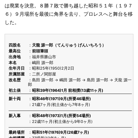
は廃業を決意。８勝７敗で勝ち越した昭和５１年（１９７
６）９月場所を最後に角界を去り、プロレスへと舞台を移
した。
四股名
天龍 源一郎（てんりゅう げんいちろう）
最高位
前頭筆頭
出身地
福井県勝山市
本名
嶋田 源一郎
生年月日
昭和25年(1950)2月2日
所属部屋
二所ノ関部屋
改名歴
島田 源一郎 → 嶋田 源一郎 → 島田 源一郎 → 天龍 源一
郎
初土俵
昭和39年(1964)1月 前相撲(13歳11ヶ月)
新十両
昭和46年(1971)9月(所要46場所)
21歳7ヶ月(初土俵から7年8ヶ月)
新入幕
昭和48年(1973)1月(所要54場所)
22歳11ヶ月(初土俵から9年0ヶ月)
最終場所
昭和51年(1976)9月(26歳7ヶ月)