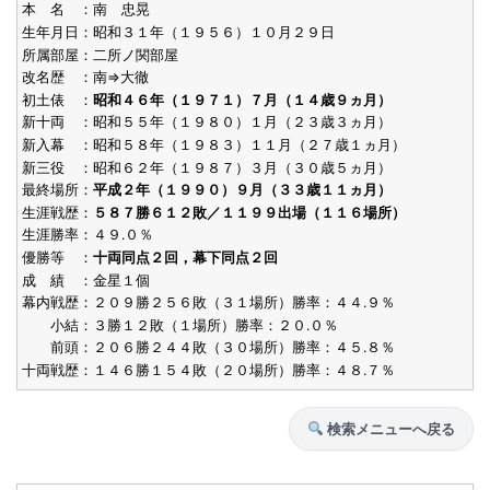
本 名 ：南 忠晃
生年月日：昭和３１年（１９５６）１０月２９日
所属部屋：二所ノ関部屋
改名歴 ：南⇒大徹
初土俵 ：
昭和４６年（１９７１）７月（１４歳９ヵ月）
新十両 ：昭和５５年（１９８０）１月（２３歳３ヵ月）
新入幕 ：昭和５８年（１９８３）１１月（２７歳１ヵ月）
新三役 ：昭和６２年（１９８７）３月（３０歳５ヵ月）
最終場所：
平成２年（１９９０）９月（３３歳１１ヵ月）
生涯戦歴：
５８７勝６１２敗／１１９９出場（１１６場所）
生涯勝率：４９.０％
優勝等 ：
十両同点２回，幕下同点２回
成 績 ：金星１個
幕内戦歴：２０９勝２５６敗（３１場所）勝率：４４.９％
小結：３勝１２敗（１場所）勝率：２０.０％
前頭：２０６勝２４４敗（３０場所）勝率：４５.８％
十両戦歴：１４６勝１５４敗（２０場所）勝率：４８.７％
検索メニューへ戻る