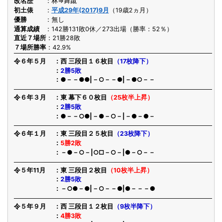
改名歴
林⇒舞蹴
初土俵
平成29年(2017)9月
（19歳2ヵ月）
優勝
無し
通算成績
142勝131敗0休／273出場（勝率：52％）
直近７場所
21勝28敗
７場所勝率
42.9%
令６年５月
西 三段目１６枚目
（17枚降下）
2勝5敗
●－－●●|－○－－●|－●○－－
令６年３月
東 幕下６０枚目
（25枚半上昇）
2勝5敗
●－－○●|－●－○－|－●－●－
令６年１月
東 三段目２５枚目
（23枚降下）
5勝2敗
－●－○－|○□－○－|●－○－－
令５年11月
東 三段目２枚目
（10枚半上昇）
2勝5敗
－○●－●|－○－－●|●－－－●
令５年９月
西 三段目１２枚目
（9枚半降下）
4勝3敗