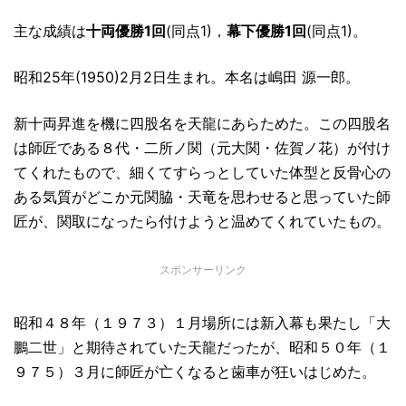
主な成績は
十両優勝1回
(同点1)，
幕下優勝1回
(同点1)。
昭和25年(1950)2月2日生まれ。本名は嶋田 源一郎。
新十両昇進を機に四股名を天龍にあらためた。この四股名
は師匠である８代・二所ノ関（元大関・佐賀ノ花）が付け
てくれたもので、細くてすらっとしていた体型と反骨心の
ある気質がどこか元関脇・天竜を思わせると思っていた師
匠が、関取になったら付けようと温めてくれていたもの。
スポンサーリンク
昭和４８年（１９７３）１月場所には新入幕も果たし「大
鵬二世」と期待されていた天龍だったが、昭和５０年（１
９７５）３月に師匠が亡くなると歯車が狂いはじめた。