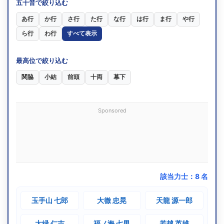
五十音で絞り込む
あ行
か行
さ行
た行
な行
は行
ま行
や行
ら行
わ行
すべて表示
最高位で絞り込む
関脇
小結
前頭
十両
幕下
Sponsored
該当力士：
8
名
玉手山 七郎
大徹 忠晃
天龍 源一郎
大緑 仁吉
福ノ海 七男
若越 英雄