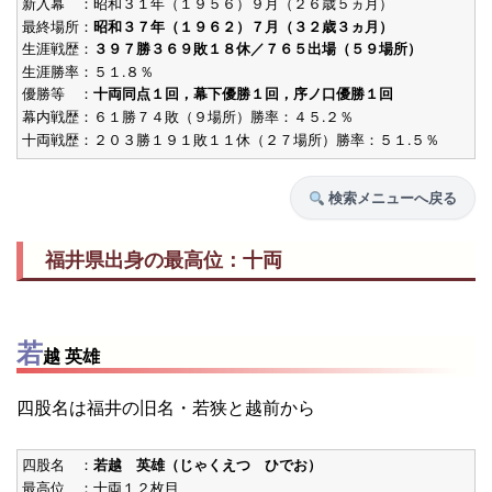
新入幕 ：昭和３１年（１９５６）９月（２６歳５ヵ月）
最終場所：
昭和３７年（１９６２）７月（３２歳３ヵ月）
生涯戦歴：
３９７勝３６９敗１８休／７６５出場（５９場所）
生涯勝率：５１.８％
優勝等 ：
十両同点１回，幕下優勝１回，序ノ口優勝１回
幕内戦歴：６１勝７４敗（９場所）勝率：４５.２％
十両戦歴：２０３勝１９１敗１１休（２７場所）勝率：５１.５％
検索メニューへ戻る
福井県出身の最高位：十両
若
越 英雄
四股名は福井の旧名・若狭と越前から
四股名 ：
若越 英雄（じゃくえつ ひでお）
最高位 ：十両１２枚目