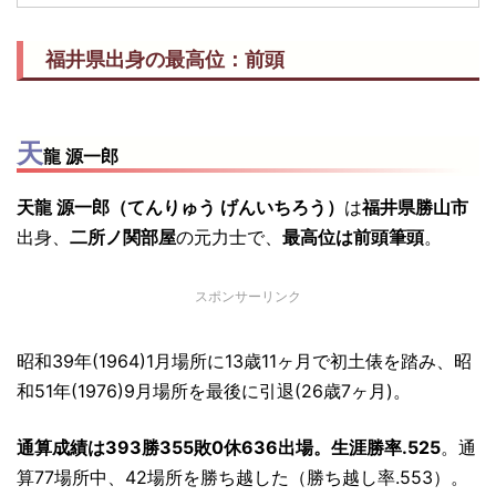
福井県出身の最高位：前頭
天
龍 源一郎
天龍 源一郎（てんりゅう げんいちろう）
は
福井県勝山市
出身、
二所ノ関部屋
の元力士で、
最高位は前頭筆頭
。
スポンサーリンク
昭和39年(1964)1月場所に13歳11ヶ月で初土俵を踏み、昭
和51年(1976)9月場所を最後に引退(26歳7ヶ月)。
通算成績は393勝355敗0休636出場。生涯勝率.525
。通
算77場所中、42場所を勝ち越した（勝ち越し率.553）。