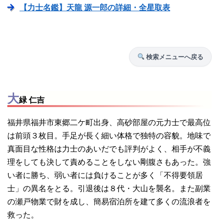
【力士名鑑】天龍 源一郎の詳細・全星取表
検索メニューへ戻る
大
緑 仁吉
福井県福井市東郷二ケ町出身、高砂部屋の元力士で最高位
は前頭３枚目。手足が長く細い体格で独特の容貌。地味で
真面目な性格は力士のあいだでも評判がよく、相手が不義
理をしても決して責めることをしない剛腹さもあった。強
い者に勝ち、弱い者には負けることが多く「不得要領居
士」の異名をとる。引退後は８代・大山を襲名。また副業
の瀬戸物業で財を成し、簡易宿泊所を建て多くの流浪者を
救った。