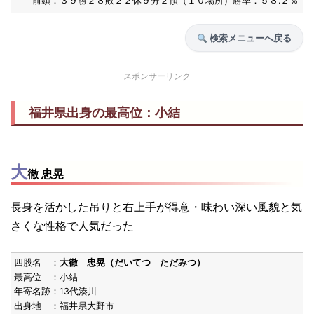
前頭：３９勝２８敗２２休９分２預（１０場所）勝率：５８.２％
検索メニューへ戻る
スポンサーリンク
福井県出身の最高位：小結
大
徹 忠晃
長身を活かした吊りと右上手が得意・味わい深い風貌と気
さくな性格で人気だった
四股名 ：
大徹 忠晃（だいてつ ただみつ）
最高位 ：小結
年寄名跡：13代湊川
出身地 ：福井県大野市