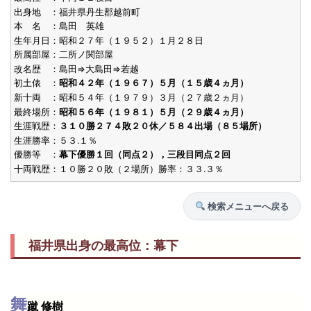
出身地 ：福井県丹生郡越前町
本 名 ：島田 英雄
生年月日：昭和２７年（１９５２）１月２８日
所属部屋：二所ノ関部屋
改名歴 ：島田⇒大島田⇒若越
初土俵 ：
昭和４２年（１９６７）５月（１５歳４ヵ月）
新十両 ：昭和５４年（１９７９）３月（２７歳２ヵ月）
最終場所：
昭和５６年（１９８１）５月（２９歳４ヵ月）
生涯戦歴：
３１０勝２７４敗２０休／５８４出場（８５場所）
生涯勝率：５３.１％
優勝等 ：
幕下優勝１回（同点２），三段目同点２回
十両戦歴：１０勝２０敗（２場所）勝率：３３.３％
検索メニューへ戻る
福井県出身の最高位：幕下
舞
蹴 修樹