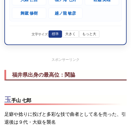
舞蹴 修樹
越ノ龍 敏彦
標準
大きく
もっと大
文字サイズ:
スポンサーリンク
福井県出身の最高位：関脇
玉
手山 七郎
足癖や捻りに投げと多彩な技で曲者として名を売った、引
退後は９代・大嶽を襲名