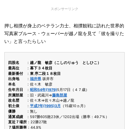
スポンサーリンク
押し相撲が身上のベテラン力士、相撲観戦に訪れた世界的
写真家ブルース・ウェーバーが越ノ龍を見て「彼を撮りた
い」と言ったらしい
四股名
越ノ龍 敏彦（こしのりゅう としひこ）
最高位
幕下３４枚目
最新番付
東 序二段１８枚目
出身地
福井県
坂井市
本名
佐々木 敏彦
生年月日
昭和54年(1979)
5月17日（４７歳）
所属部屋
旧・武蔵川⇒
藤島部屋
改名歴
佐々木⇒佐々木山⇒越ノ龍
初土俵
平成7年(1995)3月
（15歳10ヵ月）
優勝
無し
通算成績
597勝605敗23休／1202出場（勝率：49.7％）
直近７場所
22勝27敗
７場所勝率
44.9%