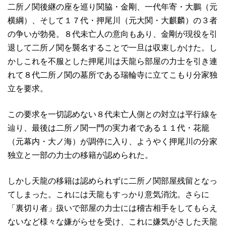
二所ノ関後継の座を巡り関脇・金剛、一代年寄・大鵬（元
横綱）、そして１７代・押尾川（元大関・大麒麟）の３者
の争いが勃発。８代未亡人の意向もあり、金剛が現役を引
退して二所ノ関を襲名することで一旦は収束しかけた。し
かしこれを不服とした押尾川は天龍ら部屋の力士を引き連
れて８代二所ノ関の墓所である瑞輪寺に立てこもり分家独
立を要求。
この要求を一切認めない８代未亡人側との対立は平行線を
辿り、最後は二所ノ関一門の実力者である１１代・花籠
（元幕内・大ノ海）が調停に入り、ようやく押尾川の分家
独立と一部の力士の移籍が認められた。
しかし天龍の移籍は認められずに二所ノ関部屋残留となっ
てしまった。これには天龍もすっかり意気消沈。さらに
「裏切り者」扱いで部屋の力士には稽古相手をしてもらえ
ないなど様々な嫌がらせを受け、これに嫌気がさした天龍