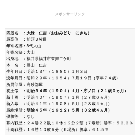
スポンサーリンク
四股名 ：
大緑 仁吉（おおみどり にきち）
最高位 ：前頭３枚目
年寄名跡：8代大山
年寄名跡：大山
出身地 ：福井県福井市東郷二ケ町
本 名 ：帰山 仁吉
生年月日：明治１３年（１８８０）１月３日
没年月日：昭和２９年（１９５４）７月１９日（享年７４歳）
所属部屋：高砂部屋
初土俵 ：
明治３４年（１９０１）１月・序ノ口（２１歳０ヵ月）
新十両 ：明治４０年（１９０７）１月（２７歳０ヵ月）
新入幕 ：明治４１年（１９０８）５月（２８歳４ヵ月）
最終場所：
明治４５年（１９１２）５月（３２歳４ヵ月）
優勝等 ：なし
幕内戦歴：２４勝２２敗１０休１２分２預（７場所）勝率：５２.２％
十両戦歴：１６勝１０敗５分（５場所）勝率：６１.５％