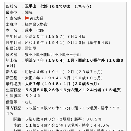
四股名 ：
玉手山 七郎（たまてやま しちろう）
最高位 ：関脇
年寄名跡：
9代大嶽
出身地 ：福井県大野市
本 名 ：縁本 七郎
生年月日：明治２０年（１８８７）７月１４日
没年月日：昭和１６年（１９４１）９月１３日（享年５４歳）
所属部屋：雷部屋
改名歴 ：狼⇒小嵐⇒龍田川⇒小嵐⇒玉手山
初土俵 ：
明治３７年（１９０４）１月・西前１６番付外（１６歳６
ヵ月）
新入幕 ：明治４４年（１９１１）２月（２３歳７ヵ月）
新三役 ：大正３年（１９１４）５月（２６歳１０ヵ月）
最終場所：
大正７年（１９１８）１月（３０歳６ヵ月）
生涯戦歴：
５５勝５０敗２６休１６分３預／１２４出場（１５場所）
生涯勝率：５２.４％
優勝等 ：なし
幕内戦歴：５５勝５０敗２６休１６分３預（１５場所）勝率：５２.
４％
関脇：５勝８敗４休３分（２場所）勝率：３８.５％
小結：１１勝１４敗４分１預（３場所）勝率：４４.０％