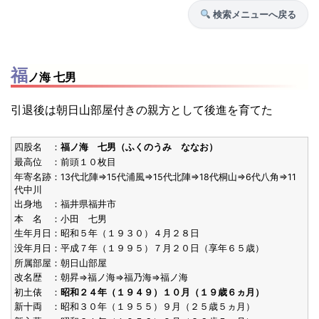
検索メニューへ戻る
福
ノ海 七男
引退後は朝日山部屋付きの親方として後進を育てた
四股名 ：
福ノ海 七男（ふくのうみ ななお）
最高位 ：前頭１０枚目
年寄名跡：13代北陣⇒15代浦風⇒15代北陣⇒18代桐山⇒6代八角⇒11
代中川
出身地 ：福井県福井市
本 名 ：小田 七男
生年月日：昭和５年（１９３０）４月２８日
没年月日：平成７年（１９９５）７月２０日（享年６５歳）
所属部屋：朝日山部屋
改名歴 ：朝昇⇒福ノ海⇒福乃海⇒福ノ海
初土俵 ：
昭和２４年（１９４９）１０月（１９歳６ヵ月）
新十両 ：昭和３０年（１９５５）９月（２５歳５ヵ月）