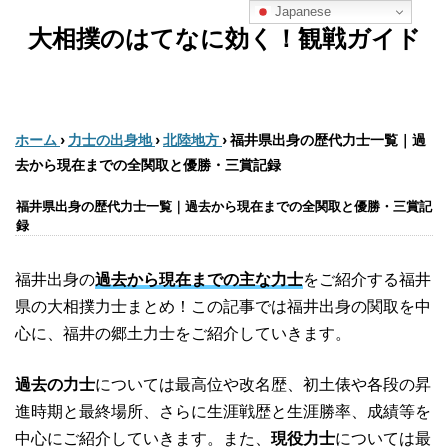
Japanese
大相撲のはてなに効く！観戦ガイド
ホーム
›
力士の出身地
›
北陸地方
›
福井県出身の歴代力士一覧｜過
去から現在までの全関取と優勝・三賞記録
福井県出身の歴代力士一覧｜過去から現在までの全関取と優勝・三賞記
録
福井出身の
過去から現在までの主な力士
をご紹介する福井
県の大相撲力士まとめ！この記事では福井出身の関取を中
心に、福井の郷土力士をご紹介していきます。
過去の力士
については最高位や改名歴、初土俵や各段の昇
進時期と最終場所、さらに生涯戦歴と生涯勝率、成績等を
中心にご紹介していきます。また、
現役力士
については最