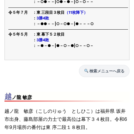
－○●－－|○●－●－|○－○－－
令５年７月
東 三段目３枚目
（11枚降下）
3勝4敗
－●●－－|○－○●－|●－－－○
令５年５月
東 幕下５２枚目
3勝4敗
－●－●－|●－○－●|○－－○－
検索メニューへ戻る
越
ノ龍 敏彦
越ノ龍 敏彦（こしのりゅう としひこ）は福井県 坂井
市出身、藤島部屋の力士で最高位は幕下３４枚目。令和6
年9月場所の番付は東 序二段１８枚目。