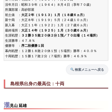
没年月日：昭和３９年（１９６４）８月４日（享年７０歳）
所属部屋：高砂部屋
初土俵 ：
大正２年（１９１３）１月（１８歳６ヵ月）
新十両 ：大正８年（１９１９）５月（２４歳１０ヵ月）
新入幕 ：大正１１年（１９２２）１月（２７歳６ヵ月）
最終場所：
大正１４年（１９２５）１月（３０歳６ヵ月）
生涯戦歴：
３２勝３５敗２０休２分１預／７０出場（１４場所）
生涯勝率：４７.８％
優勝等 ：
序二段優勝１回
幕内戦歴：１２勝１８敗２０休１預（５場所）勝率：４０.０％
十両戦歴：１５勝１７敗２分（７場所）勝率：４６.９％
検索メニューへ戻る
島根県出身の最高位：十両
瀧
見山 延雄