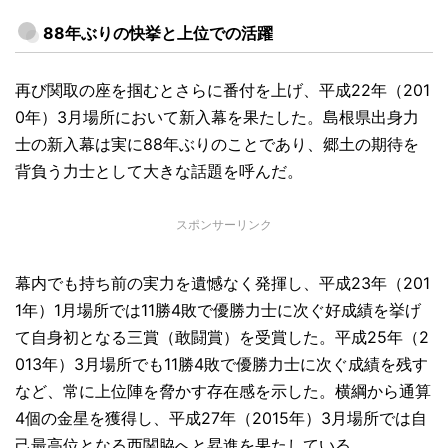
88年ぶりの快挙と上位での活躍
再び関取の座を掴むとさらに番付を上げ、平成22年（201
0年）3月場所において新入幕を果たした。島根県出身力
士の新入幕は実に88年ぶりのことであり、郷土の期待を
背負う力士として大きな話題を呼んだ。
スポンサーリンク
幕内でも持ち前の実力を遺憾なく発揮し、平成23年（201
1年）1月場所では11勝4敗で優勝力士に次ぐ好成績を挙げ
て自身初となる三賞（敢闘賞）を受賞した。平成25年（2
013年）3月場所でも11勝4敗で優勝力士に次ぐ成績を残す
など、常に上位陣を脅かす存在感を示した。横綱から通算
4個の金星を獲得し、平成27年（2015年）3月場所では自
己最高位となる西関脇へと昇進を果たしている。