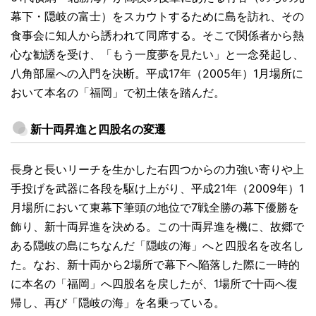
幕下・隠岐の富士）をスカウトするために島を訪れ、その
食事会に知人から誘われて同席する。そこで関係者から熱
心な勧誘を受け、「もう一度夢を見たい」と一念発起し、
八角部屋への入門を決断。平成17年（2005年）1月場所に
おいて本名の「福岡」で初土俵を踏んだ。
新十両昇進と四股名の変遷
長身と長いリーチを生かした右四つからの力強い寄りや上
手投げを武器に各段を駆け上がり、平成21年（2009年）1
月場所において東幕下筆頭の地位で7戦全勝の幕下優勝を
飾り、新十両昇進を決める。この十両昇進を機に、故郷で
ある隠岐の島にちなんだ「隠岐の海」へと四股名を改名し
た。なお、新十両から2場所で幕下へ陥落した際に一時的
に本名の「福岡」へ四股名を戻したが、1場所で十両へ復
帰し、再び「隠岐の海」を名乗っている。