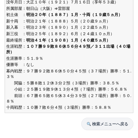
没年月日：大正１０年（１９２１）７月１６日（享年５３歳）
所属部屋：朝日山（大阪）⇒雷部屋
初土俵 ：
明治２０年（１８８７）１月・十両（１９歳５ヵ月）
新十両 ：明治２１年（１８８８）５月（２０歳９ヵ月）
新入幕 ：明治２３年（１８９０）１月（２２歳５ヵ月）
新三役 ：明治２５年（１８９２）６月（２４歳１０ヵ月）
最終場所：
明治４１年（１９０８）１月（４０歳５ヵ月）
生涯戦歴：
１０７勝９９敗８６休５６分４９預／３１１出場（４０場
所）
生涯勝率：５１.９％
優勝等 ：なし
幕内戦歴：９７勝９２敗８６休５０分４５預（３７場所）勝率：５１.
３％
関脇：５勝８敗１２休３分２預（３場所）勝率：３８.５％
小結：２５勝１９敗９休１３分４預（７場所）勝率：５６.８％
前頭：６７勝６５敗６５休３４分３９預（２７場所）勝率：５０.
８％
十両戦歴：１０勝７敗６分４預（３場所）勝率：５８.８％
検索メニューへ戻る