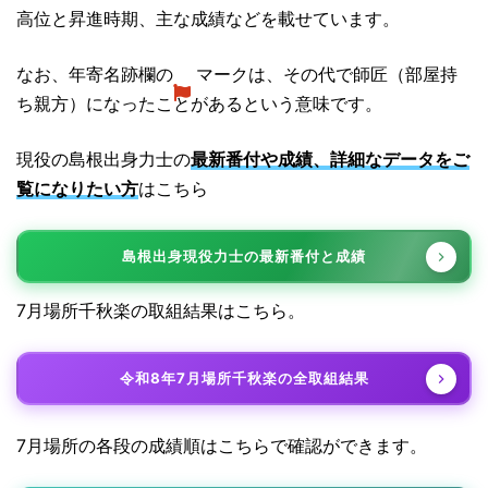
高位と昇進時期、主な成績などを載せています。
なお、年寄名跡欄の
マークは、その代で師匠（部屋持
ち親方）になったことがあるという意味です。
現役の島根出身力士の
最新番付や成績、詳細なデータをご
覧になりたい方
はこちら
島根出身現役力士の最新番付と成績
7月場所千秋楽の取組結果はこちら。
令和8年7月場所千秋楽の全取組結果
7月場所の各段の成績順はこちらで確認ができます。