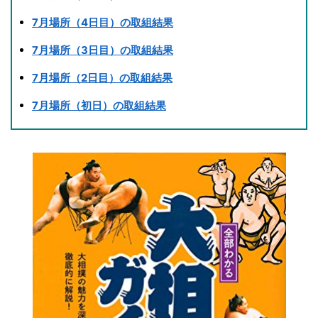
7月場所（4日目）の取組結果
7月場所（3日目）の取組結果
7月場所（2日目）の取組結果
7月場所（初日）の取組結果