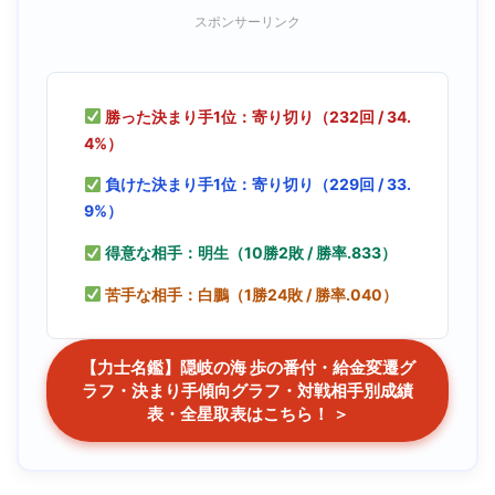
スポンサーリンク
勝った決まり手1位：寄り切り（232回 / 34.
4%）
負けた決まり手1位：寄り切り（229回 / 33.
9%）
得意な相手：明生（10勝2敗 / 勝率.833）
苦手な相手：白鵬（1勝24敗 / 勝率.040）
【力士名鑑】隠岐の海 歩の番付・給金変遷グ
ラフ・決まり手傾向グラフ・対戦相手別成績
表・全星取表はこちら！ ＞