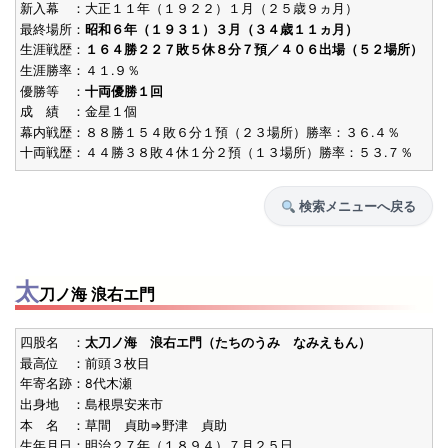
新入幕 ：大正１１年（１９２２）１月（２５歳９ヵ月）
最終場所：
昭和６年（１９３１）３月（３４歳１１ヵ月）
生涯戦歴：
１６４勝２２７敗５休８分７預／４０６出場（５２場所）
生涯勝率：４１.９％
優勝等 ：
十両優勝１回
成 績 ：金星１個
幕内戦歴：８８勝１５４敗６分１預（２３場所）勝率：３６.４％
十両戦歴：４４勝３８敗４休１分２預（１３場所）勝率：５３.７％
検索メニューへ戻る
太
刀ノ海 浪右エ門
四股名 ：
太刀ノ海 浪右エ門（たちのうみ なみえもん）
最高位 ：前頭３枚目
年寄名跡：8代木瀬
出身地 ：島根県安来市
本 名 ：草間 貞助⇒野津 貞助
生年月日：明治２７年（１８９４）７月２５日