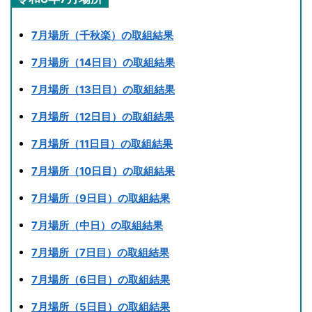
7月場所（千秋楽）の取組結果
7月場所（14日目）の取組結果
7月場所（13日目）の取組結果
7月場所（12日目）の取組結果
7月場所（11日目）の取組結果
7月場所（10日目）の取組結果
7月場所（9日目）の取組結果
7月場所（中日）の取組結果
7月場所（7日目）の取組結果
7月場所（6日目）の取組結果
7月場所（5日目）の取組結果