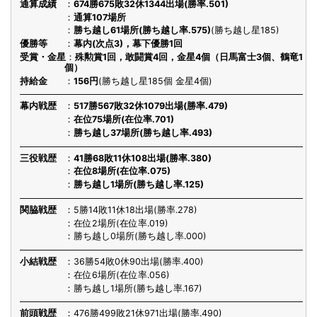
通算成績
674勝675敗32休1344出場(勝率.501)
通算107場所
勝ち越し61場所(勝ち越し率.575)
(勝ち越し星185)
優勝等
幕内(次点3)，幕下優勝1回
受賞・金星
殊勲賞1回，敢闘賞4回，金星4個（日馬富士3個、鶴竜1
個）
持給金
156円
(勝ち越し星185個 金星4個)
幕内戦歴
517勝567敗32休1079出場(勝率.479)
在位75場所(在位率.701)
勝ち越し37場所(勝ち越し率.493)
三役戦歴
41勝68敗11休108出場(勝率.380)
在位8場所(在位率.075)
勝ち越し1場所(勝ち越し率.125)
関脇戦歴
5勝14敗11休18出場(勝率.278)
在位2場所(在位率.019)
勝ち越し0場所(勝ち越し率.000)
小結戦歴
36勝54敗0休90出場(勝率.400)
在位6場所(在位率.056)
勝ち越し1場所(勝ち越し率.167)
前頭戦歴
476勝499敗21休971出場(勝率.490)