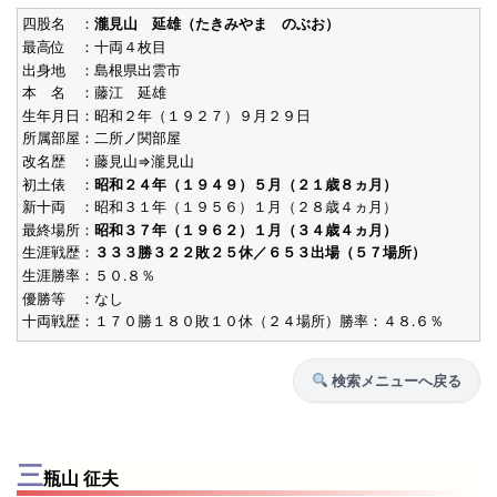
四股名 ：
瀧見山 延雄（たきみやま のぶお）
最高位 ：十両４枚目
出身地 ：島根県出雲市
本 名 ：藤江 延雄
生年月日：昭和２年（１９２７）９月２９日
所属部屋：二所ノ関部屋
改名歴 ：藤見山⇒瀧見山
初土俵 ：
昭和２４年（１９４９）５月（２１歳８ヵ月）
新十両 ：昭和３１年（１９５６）１月（２８歳４ヵ月）
最終場所：
昭和３７年（１９６２）１月（３４歳４ヵ月）
生涯戦歴：
３３３勝３２２敗２５休／６５３出場（５７場所）
生涯勝率：５０.８％
優勝等 ：なし
十両戦歴：１７０勝１８０敗１０休（２４場所）勝率：４８.６％
検索メニューへ戻る
三
瓶山 征夫