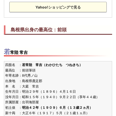
Yahoo!ショッピングで見る
島根県出身の最高位：前頭
若
常陸 常吉
四股名 ：
若常陸 常吉（わかひたち つねきち）
最高位 ：前頭筆頭
年寄名跡：8代秀ノ山
出身地 ：島根県鹿足郡
本 名 ：大庭 常吉
生年月日：明治２９年（１８９６）４月１６日
没年月日：昭和１５年（１９４０）９月２２日（享年４４歳）
所属部屋：出羽海部屋
初土俵 ：
明治４２年（１９０９）６月（１３歳２ヵ月）
新十両 ：大正６年（１９１７）５月（２１歳１ヵ月）