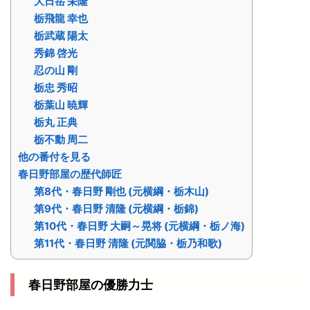
大日岳 栄隆
栃飛龍 幸也
栃武蔵 陽太
秀錦 啓光
忍の山 剛
栃忠 秀昭
栃葉山 暁輝
栃丸 正典
栃不動 周二
他の番付を見る
春日野部屋の歴代師匠
第8代・春日野 剛也 (元横綱・栃木山)
第9代・春日野 清隆 (元横綱・栃錦)
第10代・春日野 大嗣～晃将 (元横綱・栃ノ海)
第11代・春日野 清隆 (元関脇・栃乃和歌)
春日野部屋の優勝力士