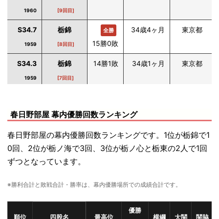
1960
[9回目]
S34.7
栃錦
34歳4ヶ月
東京都
全勝
15勝0敗
1959
[8回目]
S34.3
栃錦
14勝1敗
34歳1ヶ月
東京都
1959
[7回目]
S33.5
栃錦
14勝1敗
33歳2ヶ月
東京都
1958
[6回目]
春日野部屋 幕内優勝回数ランキング
S32.9
栃錦
13勝2敗
32歳7ヶ月
東京都
春日野部屋の幕内優勝回数ランキングです。1位が栃錦で1
1957
[5回目]
0回、2位が栃ノ海で3回、3位が栃ノ心と栃東の2人で1回
ずつとなっています。
S30.5
栃錦
14勝1敗
30歳3ヶ月
東京都
1955
[4回目]
※勝利合計と敗戦合計・勝率は、幕内優勝場所での成績合計です。
S29.9
栃錦
14勝1敗
29歳7ヶ月
東京都
優勝
1954
[3回目]
順位
四股名
最高位
横綱
大関
関脇