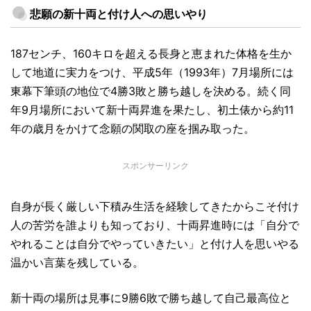
悲願の新十両と付け人への思いやり
187センチ、160キロを超える長身と恵まれた体格を生か
して地道に実力をつけ、平成5年（1993年）7月場所には
東幕下筆頭の地位で4勝3敗と勝ち越しを決める。続く同
年9月場所において新十両昇進を果たし、初土俵から約11
年の歳月をかけて念願の関取の座を掴み取った。
スポンサーリンク
自身が長く厳しい下積み生活を経験してきたからこそ付け
人の苦労を誰よりも知っており、十両昇進時には「自分で
やれることは自分でやっていきたい」と付け人を思いやる
温かい言葉を残している。
新十両の場所は見事に9勝6敗で勝ち越して自己最高位と