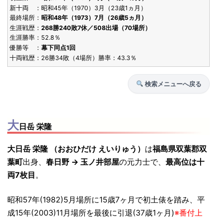
新十両 ：昭和45年（1970）3月（23歳1ヵ月）
S26.5
最終場所：
昭和48年（1973）7月（26歳5ヵ月）
技能賞
9勝6敗
26歳3ヶ
[5回目]
東小結
(1951)
生涯戦歴：
268勝240敗7休／508出場（70場所）
栃錦
生涯勝率：52.8％
優勝等 ：
幕下同点1回
S25.9
技能賞
8勝7敗
25歳7ヶ
[4回目]
東前頭3
十両戦歴：26勝34敗（4場所）勝率：43.3％
(1950)
栃錦
検索メニューへ戻る
S25.1
技能賞
8勝7敗
24歳11ヶ
[3回目]
西小結張出
(1950)
栃錦
S24.10
大
技能賞
12勝3敗
24歳8ヶ
[2回目]
西前頭7
日岳 栄隆
(1949)
栃錦
大日岳 栄隆 （おおひだけ えいりゅう）
は
福島県双葉郡双
S24.1
技能賞
7勝6敗
23歳11ヶ
[初]
西前頭3
葉町
出身、
春日野 → 玉ノ井部屋
の元力士で、
最高位は十
(1949)
栃錦
両7枚目
。
昭和57年(1982)5月場所に15歳7ヶ月で初土俵を踏み、平
成15年(2003)11月場所を最後に引退(37歳1ヶ月)
※番付上