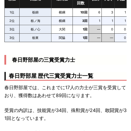
回数
2連覇
1位
栃錦
横綱
10回
6
3
1
S29.5
栃錦
14勝1敗
29歳3ヶ月
東京都
2位
栃ノ海
横綱
3回
1
1
1
1954
[2回目]
3位
栃ノ心
大関
1回
—
0
0
S28.3
栃錦
14勝1敗
28歳1ヶ月
東京都
3位
栃東
関脇
1回
—
—
0
1953
[10回目]
S27.9
栃錦
14勝1敗
27歳7ヶ月
東京都
春日野部屋の三賞受賞力士
1952
[初]
春日野部屋 歴代三賞受賞力士一覧
春日野部屋では、これまでに17人の力士が三賞を受賞して
おり、獲得数はあわせて89回になります。
受賞の内訳は、技能賞が34回、殊勲賞が24回、敢闘賞が3
1回となっています。