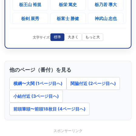
栃乃和歌
栃王山 裕規
栃栄 篤史
栃乃若 導大
S62.3
敢闘賞
10勝5敗
24歳10ヶ
[初]
東前頭13
栃剣 展秀
栃富士 勝健
神武山 忠也
(1987)
栃乃和歌
一乃矢 藤太郎
春日錦 孝洋
若鳴門 清海
S59.5
標準
大きく
もっと大
文字サイズ:
敢闘賞
10勝5敗
26歳0ヶ
[初]
東前頭9
(1984)
蜂矢 敏行
栃勇 義治
木村山 守
栃司
S58.9
栃纒 勇光
栃乃藤 達之
技能賞
10勝5敗
和錦 克年
28歳4ヶ
[初]
西前頭12
(1983)
他のページ（番付）を見る
栃剣
因州山 稔
大江戸 勇二
八染 茂雄
S58.7
殊勲賞
8勝7敗
32歳3ヶ
[2回目]
西小結
横綱〜大関 (1ページ目へ)
関脇付近 (2ページ目へ)
(1983)
栃大海 雄
和歌木山 栄一
春日洋 光二
舛田山
小結付近 (3ページ目へ)
栃泉 隆幸
栃ノ華 朝王
栃天晃 正嵩
S56.11
敢闘賞
9勝6敗
27歳0ヶ
[4回目]
西前頭5
前頭筆頭〜前頭18枚目 (4ページ目へ)
(1981)
栃赤城
春日竜 功隠
大日岳 栄隆
栃飛龍 幸也
S56.3
殊勲賞
10勝5敗
26歳4ヶ
[4回目]
東前頭2
栃武蔵 陽太
秀錦 啓光
忍の山 剛
(1981)
スポンサーリンク
栃赤城