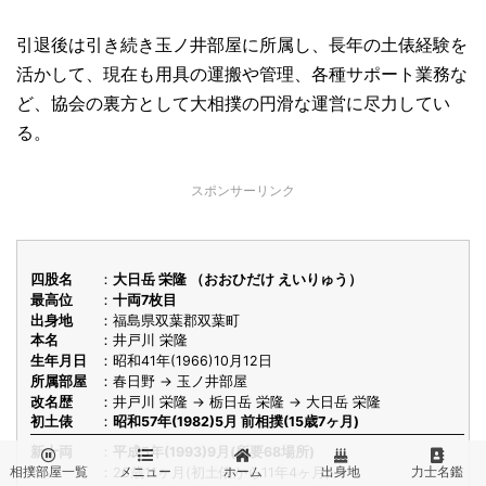
引退後は引き続き玉ノ井部屋に所属し、長年の土俵経験を
活かして、現在も用具の運搬や管理、各種サポート業務な
ど、協会の裏方として大相撲の円滑な運営に尽力してい
る。
スポンサーリンク
四股名
大日岳 栄隆 （おおひだけ えいりゅう）
最高位
十両7枚目
出身地
福島県双葉郡双葉町
本名
井戸川 栄隆
生年月日
昭和41年(1966)10月12日
所属部屋
春日野 → 玉ノ井部屋
改名歴
井戸川 栄隆 → 栃日岳 栄隆 → 大日岳 栄隆
初土俵
昭和57年(1982)5月 前相撲(15歳7ヶ月)
新十両
平成5年(1993)9月(所要68場所)





相撲部屋一覧
メニュー
ホーム
出身地
力士名鑑
26歳11ヶ月(初土俵から11年4ヶ月)