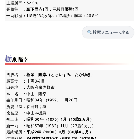
S45.1
殊勲賞
10勝5敗
25歳4ヶ
[4回目]
東小結
生涯勝率：52.0％
(1970)
優勝等 ：
幕下同点1回，三段目優勝1回
栃東
十両戦歴：118勝134敗3休（17場所）勝率：46.8％
技能賞
[5回目]
ダブル
S44.11
検索メニューへ戻る
技能賞
8勝7敗
25歳2ヶ
[4回目]
東小結
(1969)
栃東
S44.9
殊勲賞
9勝6敗
25歳0ヶ
[3回目]
東前頭2
栃
泉 隆幸
(1969)
栃東
技能賞
[3回目]
ダブル
四股名 ：
栃泉 隆幸（とちいずみ たかゆき）
最高位 ：十両3枚目
S43.9
殊勲賞
11勝4敗
24歳0ヶ
[2回目]
西前頭3
出身地 ：大阪府泉佐野市
(1968)
本 名 ：中山 隆幸
栃東
生年月日：昭和34年（1959）11月26日
技能賞
[2回目]
ダブル
所属部屋：春日野部屋
改名歴 ：中山⇒栃泉
S43.5
殊勲賞
10勝5敗
23歳8ヶ
[初]
西前頭2
初土俵 ：
昭和50年（1975）1月（15歳2ヵ月）
(1968)
新十両 ：昭和57年（1982）11月（23歳0ヵ月）
栃東
最終場所：
平成2年（1990）3月（30歳4ヵ月）
技能賞
[初]
ダブル
生涯戦歴：
343勝324敗10休／667出場（92場所）