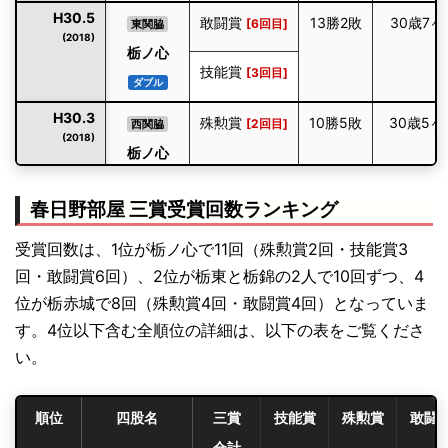
H30.5
敢闘賞
13勝2敗
30歳7ヶ
[6回目]
東関脇
(2018)
栃ノ心
技能賞
[3回目]
ダブル
H30.3
殊勲賞
10勝5敗
30歳5ヶ
[2回目]
西関脇
(2018)
栃ノ心
H30.1
殊勲賞
14勝1敗
30歳3ヶ
[初]
西前頭3
春日野部屋 三賞受賞回数ランキング
(2018)
栃ノ心
優勝
技能賞
[2回目]
受賞回数は、1位が栃ノ心で11回（殊勲賞2回・技能賞3
ダブル
回・敢闘賞6回）、2位が栃東と栃錦の2人で10回ずつ、4
H29.7
敢闘賞
13勝2敗
31歳1ヶ
[2回目]
東前頭8
位が栃赤城で8回（殊勲賞4回・敢闘賞4回）となっていま
(2017)
碧山
す。4位以下含む全順位の詳細は、以下の表をご覧くださ
い。
H28.5
技能賞
10勝5敗
28歳7ヶ
[初]
西前頭4
(2016)
栃ノ心
順位
四股名
三賞
技能賞
殊勲賞
敢闘
H27.9
敢闘賞
10勝5敗
27歳11ヶ
[5回目]
東小結
合計