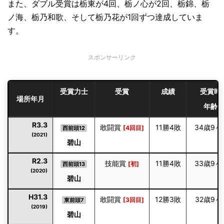
また、ダブル受賞は栃東が4回、栃ノ心が2回、栃錦、栃
ノ海、栃乃和歌、そして栃乃花が1回ずつ達成していま
す。
スポンサーリンク
受賞力士
受賞
成績
受賞時
場所年月
年齢
R3.3
敢闘賞
11勝4敗
34歳9ヶ
[4回目]
西前頭12
(2021)
碧山
R2.3
技能賞
11勝4敗
33歳9ヶ
[初]
西前頭13
(2020)
碧山
H31.3
敢闘賞
12勝3敗
32歳9ヶ
[3回目]
東前頭7
(2019)
碧山