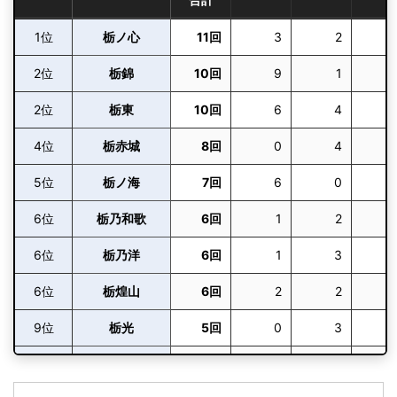
(2015)
栃ノ心
1位
栃ノ心
11回
3
2
H27.7
殊勲賞
10勝5敗
28歳4ヶ
[2回目]
東関脇
(2015)
2位
栃錦
10回
9
1
栃煌山
2位
栃東
10回
6
4
H26.11
敢闘賞
11勝4敗
27歳1ヶ
[4回目]
東前頭8
(2014)
4位
栃赤城
栃ノ心
8回
0
4
H24.9
5位
栃ノ海
7回
6
0
殊勲賞
9勝6敗
25歳6ヶ
[初]
東前頭5
(2012)
栃煌山
6位
栃乃和歌
6回
1
2
H24.5
敢闘賞
12勝3敗
25歳2ヶ
[2回目]
東前頭4
6位
栃乃洋
6回
1
3
(2012)
栃煌山
6位
栃煌山
6回
2
2
H23.5
敢闘賞
12勝3敗
23歳7ヶ
[3回目]
西前頭6
(2011)
9位
栃光
5回
0
3
栃ノ心
10位
碧山
4回
1
0
H22.9
技能賞
11勝4敗
23歳6ヶ
[2回目]
西関脇
(2010)