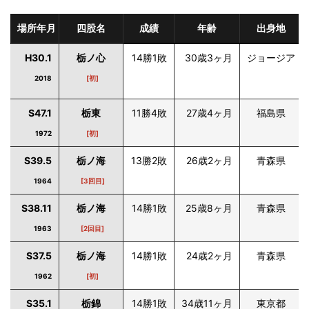
場所年月
四股名
成績
年齢
出身地
H30.1
栃ノ心
14勝1敗
30歳3ヶ月
ジョージア
2018
[初]
S47.1
栃東
11勝4敗
27歳4ヶ月
福島県
1972
[初]
S39.5
栃ノ海
13勝2敗
26歳2ヶ月
青森県
1964
[3回目]
S38.11
栃ノ海
14勝1敗
25歳8ヶ月
青森県
1963
[2回目]
S37.5
栃ノ海
14勝1敗
24歳2ヶ月
青森県
1962
[初]
S35.1
栃錦
14勝1敗
34歳11ヶ月
東京都