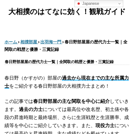
Japanese
大相撲のはてなに効く！観戦ガイド
ホーム
›
相撲部屋
›
出羽海一門
›
春日野部屋屋の歴代力士一覧｜全
関取の戦歴と優勝・三賞記録
春日野部屋屋の歴代力士一覧｜全関取の戦歴と優勝・三賞記録
春日野（かすがの）部屋の
過去から現在までの主な所属力
士
をご紹介する春日野部屋の大相撲力士まとめ！
この記事では
春日野部屋の主な関取を中心に紹介
していき
ます。
過去の力士
については最高位や改名歴、初土俵や各
段の昇進時期と最終場所、さらに生涯戦歴と生涯勝率、成
績等を中心にご紹介していきます。また、
現役力士
につい
ては最高位と昇進時期、主な成績などを載せています。