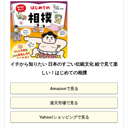
10位
栃乃花
4回
2
0
栃煌山
H22.5
12位
栃光
3回
0
0
敢闘賞
8勝7敗
22歳7ヶ
[2回目]
西前頭2
(2010)
（金城）
栃ノ心
12位
H21.11
舛田山
3回
0
2
敢闘賞
12勝3敗
22歳1ヶ
[初]
西前頭8
(2009)
栃ノ心
14位
栃司
2回
1
0
H20.3
技能賞
11勝4敗
21歳0ヶ
[初]
東前頭12
14位
鳴門海
2回
1
1
(2008)
栃煌山
イチから知りたい 日本のすごい伝統文化 絵で見て楽
16位
栃王山
1回
0
0
しい！はじめての相撲
H19.3
敢闘賞
11勝4敗
20歳0ヶ
[初]
東前頭14
16位
栃剣
1回
1
0
(2007)
栃煌山
Amazonで見る
H17.11
敢闘賞
11勝4敗
32歳8ヶ
[2回目]
東前頭14
(2005)
楽天市場で見る
栃乃花
H16.9
殊勲賞
11勝4敗
30歳7ヶ
[3回目]
Yahoo!ショッピングで見る
西前頭3
(2004)
栃乃洋