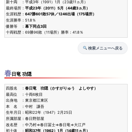
新十両 ：平成3年（1991）1月（23歳11ヵ月）
S31.5
殊勲賞
8勝7敗
30歳5ヶ
最終場所：
平成23年（2011）5月（44歳3ヵ月）
[初]
東前頭4
(1956)
生涯戦歴：
647勝601敗57休／1246出場（175場所）
鳴門海
生涯勝率：51.8％
優勝等 ：
幕下同点3回
S28.3
技能賞
10勝5敗
27歳2ヶ
[初]
西前頭5
十両戦歴：69勝96敗（11場所）勝率：41.8％
(1953)
鳴門海
検索メニューへ戻る
S27.9
技能賞
14勝1敗
27歳7ヶ
[9回目]
西関脇
(1952)
栃錦
優勝
S27.5
春
技能賞
10勝5敗
27歳3ヶ
[8回目]
東関脇
日竜 功隠
(1952)
栃錦
四股名 ：
春日竜 功隠（かすがりゅう よしやす）
S27.1
殊勲賞
10勝5敗
26歳11ヶ
[初]
東関脇張出
最高位 ：十両6枚目
(1952)
出身地 ：東京都江東区
栃錦
本 名 ：中村 謙吾
技能賞
[7回目]
ダブル
生年月日：昭和22年（1947）2月25日
所属部屋：春日野部屋
S26.9
技能賞
9勝6敗
26歳7ヶ
[6回目]
西関脇
改名歴 ：中乃村⇒春日冨士⇒春日竜⇒大江戸
(1951)
初土俵 ：
昭和37年（1962）1月（14歳11ヵ月）
栃錦