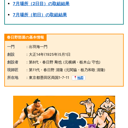
7月場所（2日目）の取組結果
7月場所（初日）の取組結果
春日野部屋の基本情報
一門
：出羽海一門
創設
：大正14年(1925年)5月1日
創設者
：第8代・春日野 剛也
(元横綱・栃木山 守也)
現師匠
：第11代・春日野 清隆
(元関脇・栃乃和歌 清隆)
所在地
：東京都墨田区両国1-7-11
地図