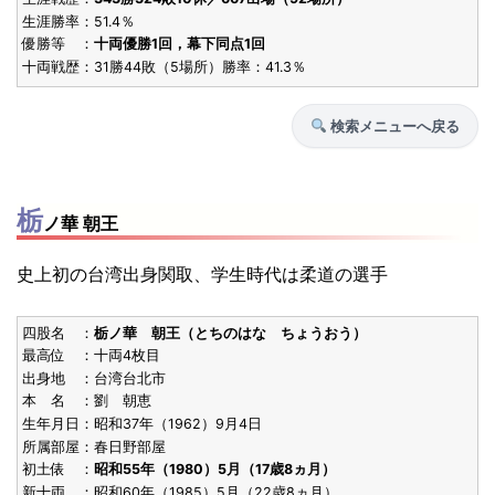
生涯勝率：51.4％
S40.7
敢闘賞
11勝4敗
22歳4ヶ
[初]
東前頭12
優勝等 ：
十両優勝1回，幕下同点1回
(1965)
栃王山
十両戦歴：31勝44敗（5場所）勝率：41.3％
S37.5
殊勲賞
13勝2敗
28歳8ヶ
[3回目]
西関脇張出
検索メニューへ戻る
(1962)
栃光
S37.5
敢闘賞
14勝1敗
24歳2ヶ
[初]
西関脇
(1962)
栃
ノ華 朝王
栃ノ海
優勝
技能賞
[6回目]
ダブル
史上初の台湾出身関取、学生時代は柔道の選手
S37.3
殊勲賞
10勝5敗
28歳6ヶ
[2回目]
西小結
(1962)
四股名 ：
栃ノ華 朝王（とちのはな ちょうおう）
栃光
最高位 ：十両4枚目
S37.1
出身地 ：台湾台北市
技能賞
9勝6敗
23歳10ヶ
[5回目]
東関脇
(1962)
本 名 ：劉 朝恵
栃ノ海
生年月日：昭和37年（1962）9月4日
所属部屋：春日野部屋
S36.11
技能賞
9勝6敗
23歳8ヶ
[4回目]
東関脇
初土俵 ：
昭和55年（1980）5月（17歳8ヵ月）
(1961)
新十両 ：昭和60年（1985）5月（22歳8ヵ月）