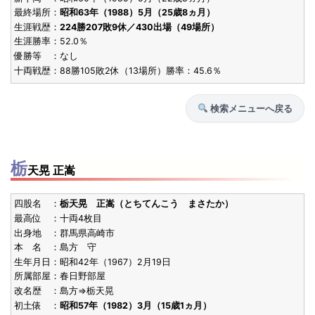
栃ノ海
最終場所：
昭和63年（1988）5月（25歳8ヵ月）
S36.7
生涯戦歴：
224勝207敗9休／430出場（49場所）
敢闘賞
10勝5敗
27歳10ヶ
[2回目]
東小結張出
(1961)
生涯勝率：52.0％
栃光
優勝等 ：なし
十両戦歴：88勝105敗2休（13場所）勝率：45.6％
S36.7
技能賞
11勝4敗
23歳3ヶ
[3回目]
東小結
(1961)
栃ノ海
検索メニューへ戻る
S36.5
技能賞
10勝5敗
23歳2ヶ
[2回目]
東前頭5
(1961)
栃ノ海
栃
天晃 正嵩
S36.3
殊勲賞
8勝7敗
27歳6ヶ
[初]
西前頭3
(1961)
栃光
四股名 ：
栃天晃 正嵩（とちてんこう まさたか）
最高位 ：十両4枚目
S35.11
技能賞
11勝4敗
22歳8ヶ
出身地 ：群馬県高崎市
[初]
東前頭8
(1960)
本 名 ：島方 守
栃ノ海
生年月日：昭和42年（1967）2月19日
所属部屋：春日野部屋
S34.5
敢闘賞
10勝5敗
25歳8ヶ
[初]
西関脇
改名歴 ：島方⇒栃天晃
(1959)
栃光
初土俵 ：
昭和57年（1982）3月（15歳1ヵ月）