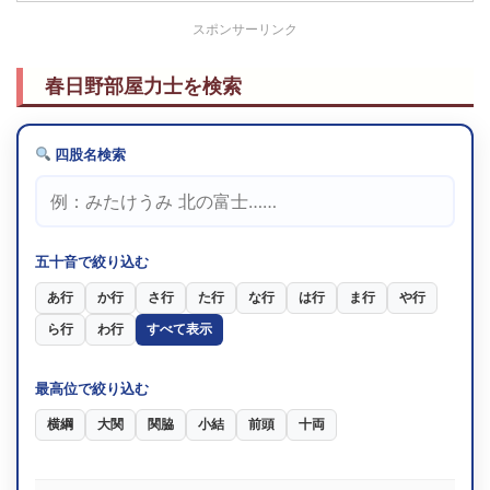
H15.11
スポンサーリンク
殊勲賞
8勝7敗
29歳8ヶ
[2回目]
東前頭筆頭
(2003)
栃乃洋
春日野部屋力士を検索
H13.3
殊勲賞
8勝7敗
27歳0ヶ
[初]
西関脇
(2001)
栃乃洋
四股名検索
H13.1
技能賞
9勝6敗
26歳10ヶ
[初]
西小結
(2001)
栃乃洋
五十音で絞り込む
H12.9
技能賞
10勝5敗
27歳6ヶ
[2回目]
東前頭7
(2000)
あ行
か行
さ行
た行
な行
は行
ま行
や行
栃乃花
ら行
わ行
すべて表示
H12.5
敢闘賞
12勝3敗
27歳2ヶ
[初]
東前頭12
(2000)
栃乃花
最高位で絞り込む
技能賞
[初]
ダブル
横綱
大関
関脇
小結
前頭
十両
H9.9
敢闘賞
9勝6敗
23歳6ヶ
[2回目]
東前頭2
(1997)