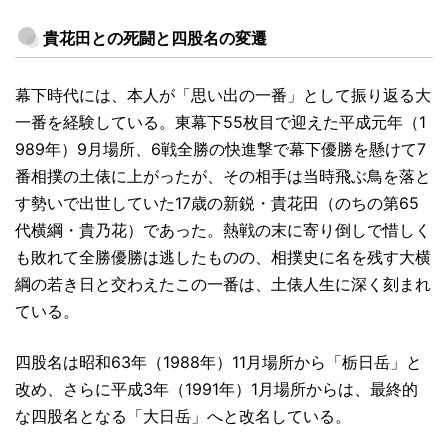
貴花田との死闘と四股名の変遷
幕下時代には、本人が「思い出の一番」として振り返る大
一番を経験している。東幕下55枚目で迎えた平成元年（1
989年）9月場所、6戦全勝の快進撃で幕下優勝を懸けて7
番相撲の土俵に上がったが、その相手は当時飛ぶ鳥を落と
す勢いで出世していた17歳の新鋭・貴花田（のちの第65
代横綱・貴乃花）であった。熱戦の末に寄り倒しで惜しく
も敗れて全勝優勝は逃したものの、相撲史に名を残す大横
綱の若き日と交わえたこの一番は、土俵人生に深く刻まれ
ている。
四股名は昭和63年（1988年）11月場所から「栃日岳」と
改め、さらに平成3年（1991年）1月場所からは、最終的
な四股名となる「大日岳」へと改名している。