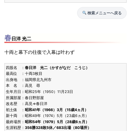
S54.7
殊勲賞
9勝6敗
24歳8ヶ
[初]
西関脇
(1979)
検索メニューへ戻る
栃赤城
S54.3
敢闘賞
10勝5敗
24歳4ヶ
[2回目]
東前頭4
(1979)
春
栃赤城
日洋 光二
S54.1
敢闘賞
12勝3敗
25歳10ヶ
[2回目]
西前頭7
十両と幕下の往復で入幕は叶わず
(1979)
金城
四股名 ：
春日洋 光二（かすがなだ こうじ）
S52.5
敢闘賞
10勝5敗
22歳6ヶ
[初]
西前頭12
最高位 ：十両3枚目
(1977)
栃赤城
出身地 ：福岡県北九州市
本 名 ：高見 尋
S52.3
敢闘賞
11勝4敗
24歳1ヶ
[初]
東前頭7
生年月日：昭和25年（1950）11月23日
(1977)
所属部屋：春日野部屋
金城
改名歴 ：高見⇒春日洋
初土俵 ：
昭和41年（1966）3月（15歳4ヵ月）
S47.1
技能賞
11勝4敗
27歳4ヶ
[6回目]
西前頭5
新十両 ：昭和49年（1974）5月（23歳6ヵ月）
(1972)
栃東
優勝
最終場所：
昭和54年（1979）5月（28歳6ヵ月）
生涯戦歴：
356勝328敗5休／683出場（80場所）