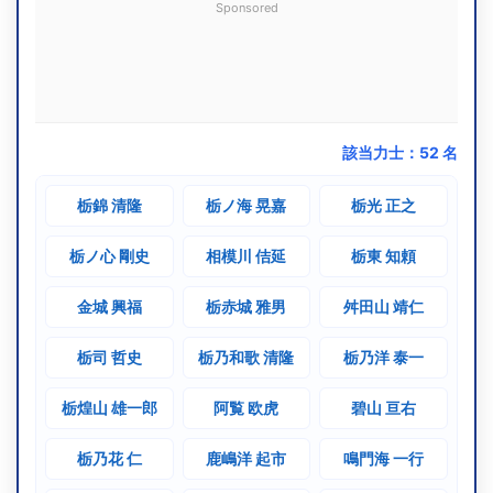
栃乃洋
Sponsored
H9.7
敢闘賞
10勝5敗
23歳4ヶ
[初]
東前頭11
(1997)
栃乃洋
H4.3
殊勲賞
12勝3敗
29歳10ヶ
[2回目]
東小結
(1992)
該当力士：
52
名
栃乃和歌
技能賞
[初]
ダブル
栃錦 清隆
栃ノ海 晃嘉
栃光 正之
H3.9
敢闘賞
11勝4敗
29歳4ヶ
[3回目]
東前頭筆頭
(1991)
栃ノ心 剛史
相模川 佶延
栃東 知頼
栃乃和歌
金城 興福
栃赤城 雅男
舛田山 靖仁
H2.1
敢闘賞
10勝5敗
27歳7ヶ
[2回目]
東前頭4
(1990)
栃乃和歌
栃司 哲史
栃乃和歌 清隆
栃乃洋 泰一
S62.11
技能賞
10勝5敗
29歳6ヶ
[初]
東前頭6
栃煌山 雄一郎
阿覧 欧虎
碧山 亘右
(1987)
栃司
栃乃花 仁
鹿嶋洋 起市
鳴門海 一行
S62.7
殊勲賞
9勝6敗
25歳1ヶ
[初]
東小結
(1987)