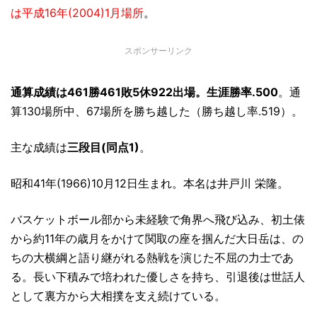
は平成16年(2004)1月場所
。
スポンサーリンク
通算成績は461勝461敗5休922出場。生涯勝率.500
。通
算130場所中、67場所を勝ち越した（勝ち越し率.519）。
主な成績は
三段目(同点1)
。
昭和41年(1966)10月12日生まれ。本名は井戸川 栄隆。
バスケットボール部から未経験で角界へ飛び込み、初土俵
から約11年の歳月をかけて関取の座を掴んだ大日岳は、の
ちの大横綱と語り継がれる熱戦を演じた不屈の力士であ
る。長い下積みで培われた優しさを持ち、引退後は世話人
として裏方から大相撲を支え続けている。