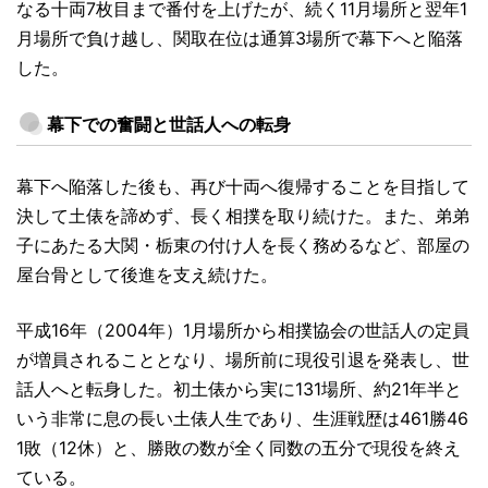
なる十両7枚目まで番付を上げたが、続く11月場所と翌年1
月場所で負け越し、関取在位は通算3場所で幕下へと陥落
した。
幕下での奮闘と世話人への転身
幕下へ陥落した後も、再び十両へ復帰することを目指して
決して土俵を諦めず、長く相撲を取り続けた。また、弟弟
子にあたる大関・栃東の付け人を長く務めるなど、部屋の
屋台骨として後進を支え続けた。
平成16年（2004年）1月場所から相撲協会の世話人の定員
が増員されることとなり、場所前に現役引退を発表し、世
話人へと転身した。初土俵から実に131場所、約21年半と
いう非常に息の長い土俵人生であり、生涯戦歴は461勝46
1敗（12休）と、勝敗の数が全く同数の五分で現役を終え
ている。