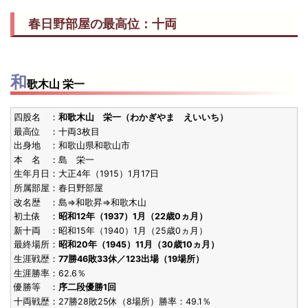
栃忠 秀昭
栃葉山 暁輝
栃丸 正典
春日野部屋の最高位：十両
S55.11
殊勲賞
9勝6敗
29歳7ヶ
[初]
東前頭3
(1980)
舛田山
栃不動 周二
S55.7
敢闘賞
10勝5敗
25歳8ヶ
[3回目]
和
西前頭2
歌木山 栄一
(1980)
栃赤城
四股名 ：
和歌木山 栄一（わかぎやま えいいち）
S55.5
敢闘賞
12勝3敗
27歳2ヶ
[3回目]
西前頭10
最高位 ：十両3枚目
(1980)
栃光
出身地 ：和歌山県和歌山市
本 名 ：島 栄一
S55.5
生年月日：大正4年（1915）1月17日
敢闘賞
11勝4敗
29歳1ヶ
[初]
西前頭13
(1980)
所属部屋：春日野部屋
舛田山
改名歴 ：島⇒和歌昇⇒和歌木山
初土俵 ：
昭和12年（1937）1月（22歳0ヵ月）
S55.1
殊勲賞
11勝4敗
25歳2ヶ
[3回目]
西関脇
新十両 ：昭和15年（1940）1月（25歳0ヵ月）
(1980)
栃赤城
最終場所：
昭和20年（1945）11月（30歳10ヵ月）
生涯戦歴：
77勝46敗33休／123出場（19場所）
S54.11
生涯勝率：62.6％
殊勲賞
10勝5敗
25歳0ヶ
[2回目]
西前頭筆頭
(1979)
優勝等 ：
序二段優勝1回
栃赤城
十両戦歴：27勝28敗25休（8場所）勝率：49.1％