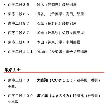
西序二段８５ ：鈴木（静岡県）藤島部屋
東序二段８６ ：長谷川（千葉県）高田川部屋
東序二段８７ ：石坂（長野県）藤島部屋
西序二段８７ ：琴進（岐阜県）佐渡ヶ嶽部屋
東序二段８８ ：木山（神奈川県）中川部屋
西序二段１１１：関塚山（愛知県）田子ノ浦部屋
改名力士
東序二段７３ ：
大喜翔（だいきしょう）
追手風（香川）
←白川
西序二段１００：
濱ノ海（はまのうみ）
時津風（神奈川）
←早坂