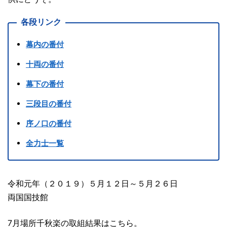
各段リンク
幕内の番付
十両の番付
幕下の番付
三段目の番付
序ノ口の番付
全力士一覧
令和元年（２０１９）５月１２日～５月２６日
両国国技館
7月場所千秋楽の取組結果はこちら。