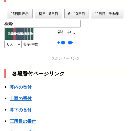
15日間表示
初日～5日目
6～10日目
11日目～千秋楽
検索:
処理中...
四股名
成績
番付
初日
2日
3日
4日
5日
出身地
部屋
表示件数
スポンサーリンク
各段番付ページリンク
幕内の番付
十両の番付
幕下の番付
三段目の番付