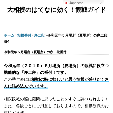
Japanese
大相撲のはてなに効く！観戦ガイド
ホーム
›
相撲番付
›
序二段
›
令和元年５月場所（夏場所）の序二段
番付
令和元年５月場所（夏場所）の序二段番付
令和元年（２０１９）５月場所（夏場所）の観戦に役立つ
機能的な「序二段」の番付！です。
この番付表には
観戦の時に欲しいと思う情報が盛りだくさ
んに詰め込んでいます。
相撲観戦の際に疑問に思ったことをすぐに調べられます！
また、各段ごとにご用意しておりますので、相撲観戦のお
供にどうぞ。