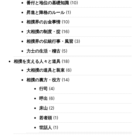
番付と地位の基礎知識
(10)
昇進と降格のルール
(1)
相撲界のお金事情
(10)
大相撲の制度・掟
(16)
相撲界の伝統行事・風習
(3)
力士の生活・稽古
(5)
相撲を支える人々と道具
(18)
大相撲の道具と装束
(6)
相撲の裏方・役方
(14)
行司
(4)
呼出
(6)
床山
(2)
若者頭
(1)
世話人
(1)