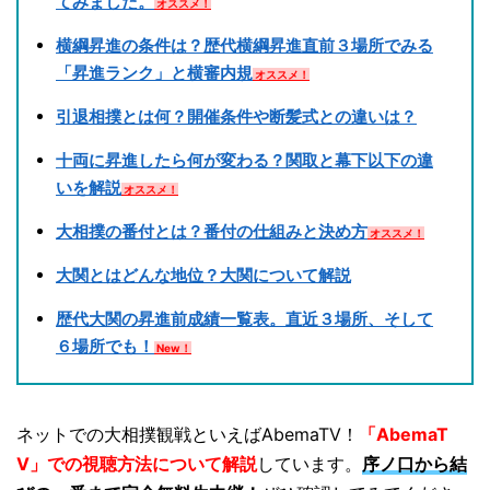
てみました。
オススメ！
横綱昇進の条件は？歴代横綱昇進直前３場所でみる
「昇進ランク」と横審内規
オススメ！
引退相撲とは何？開催条件や断髪式との違いは？
十両に昇進したら何が変わる？関取と幕下以下の違
いを解説
オススメ！
大相撲の番付とは？番付の仕組みと決め方
オススメ！
大関とはどんな地位？大関について解説
歴代大関の昇進前成績一覧表。直近３場所、そして
６場所でも！
New！
ネットでの大相撲観戦といえばAbemaTV！
「AbemaT
V」での視聴方法について解説
しています。
序ノ口から結