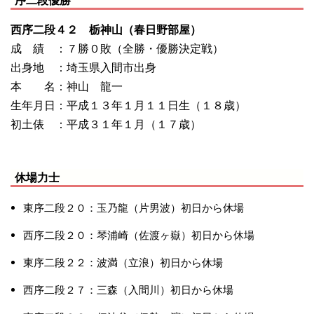
西序二段４２ 栃神山（春日野部屋）
成 績 ：７勝０敗（全勝・優勝決定戦）
出身地 ：埼玉県入間市出身
本 名：神山 龍一
生年月日：平成１３年１月１１日生（１８歳）
初土俵 ：平成３１年１月（１７歳）
休場力士
東序二段２０：玉乃龍（片男波）初日から休場
西序二段２０：琴浦崎（佐渡ヶ嶽）初日から休場
東序二段２２：波満（立浪）初日から休場
西序二段２７：三森（入間川）初日から休場