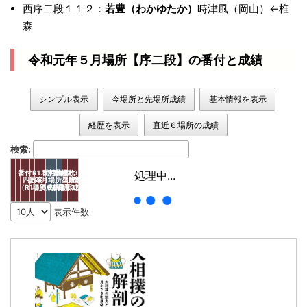
西序二段１１２：
若豊（わかゆたか）
時津風（岡山）←椎
森
令和元年５月場所【序二段】の番付と成績
シンプル表示
今場所と先場所成績
基本情報を表示
経歴を表示
直近６場所の成績
検索:
番付

R1.5

番付推移

変動枚数

番付

H31.3

処理中...
四股名
よみ
5月場所星取表
3月場所星取表
出身地
部屋
年齢
（R1.5）
場所成績
5←3月
5←3月
(H31.3)
場所成績
表示件数