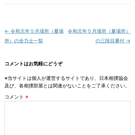
投
←
令和元年５月場所（夏場
令和元年５月場所（夏場所）
稿
所）の全力士一覧
の三段目番付
→
ナ
ビ
コメントはお気軽にどうぞ
ゲ
※当サイトは個人が運営するサイトであり、日本相撲協会
ー
及び、各相撲部屋とは関連がないことをご了承ください。
シ
コメント
※
ョ
ン