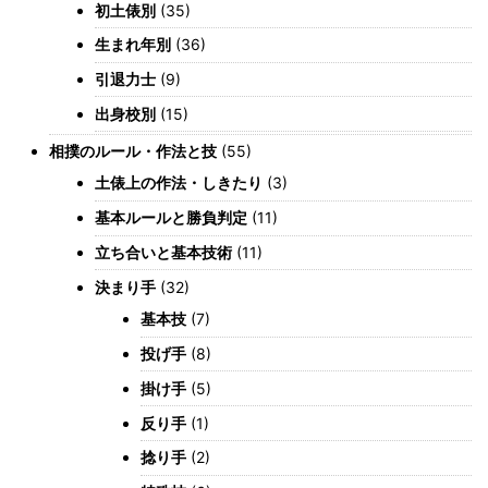
初土俵別
(35)
生まれ年別
(36)
引退力士
(9)
出身校別
(15)
相撲のルール・作法と技
(55)
土俵上の作法・しきたり
(3)
基本ルールと勝負判定
(11)
立ち合いと基本技術
(11)
決まり手
(32)
基本技
(7)
投げ手
(8)
掛け手
(5)
反り手
(1)
捻り手
(2)