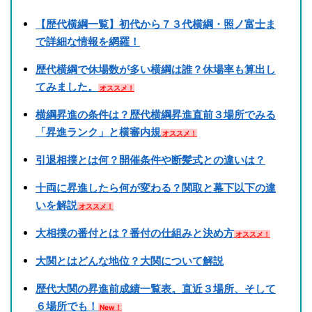
【歴代横綱一覧】初代から７３代横綱・照ノ富士ま
で詳細な情報を網羅！
歴代横綱で休場数が多い横綱は誰？休場率も算出し
てみました。
オススメ！
横綱昇進の条件は？歴代横綱昇進直前３場所でみる
「昇進ランク」と横審内規
オススメ！
引退相撲とは何？開催条件や断髪式との違いは？
十両に昇進したら何が変わる？関取と幕下以下の違
いを解説
オススメ！
大相撲の番付とは？番付の仕組みと決め方
オススメ！
大関とはどんな地位？大関について解説
歴代大関の昇進前成績一覧表。直近３場所、そして
６場所でも！
New！