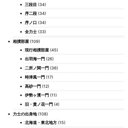
三段目
(34)
序二段
(34)
序ノ口
(34)
全力士
(33)
相撲部屋
(109)
現行相撲部屋
(45)
出羽海一門
(26)
二所ノ関一門
(36)
時津風一門
(17)
高砂一門
(12)
伊勢ヶ濱一門
(11)
旧・貴ノ花一門
(4)
力士の出身地
(108)
北海道・東北地方
(15)