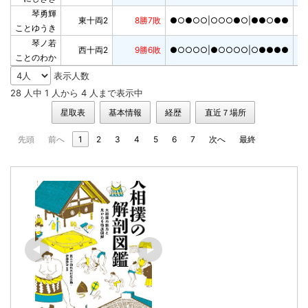
琴勇輝

東十両2
8勝7敗
●○●○○|○○○●○|●●○●●
ことゆうき
琴ノ若

西十両2
9勝6敗
●○○○○|●○○○○|○●●●●
ことのわか
表示人数
28 人中 1 人から 4 人まで表示中
星取表
基本情報
経歴
直近７場所
先頭
前へ
1
2
3
4
5
6
7
次へ
最終