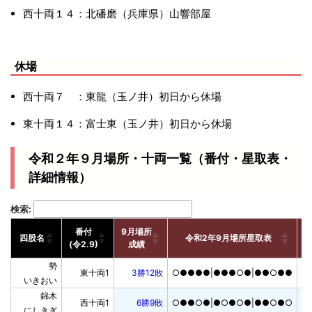
西十両１４：北磻磨（兵庫県）山響部屋
休場
西十両７ ：東龍（玉ノ井）初日から休場
東十両１４：富士東（玉ノ井）初日から休場
令和２年９月場所・十両一覧（番付・星取表・
詳細情報）
検索:
番付

9月場所

番
四股名
令和2年9月場所星取表
(令2.9)
成績
番付

9月場所

番
四股名
令和2年9月場所星取表
勢

東十両1
3勝12敗
○●●●●|●●●○●|●●○●●
(令2.9)
成績
いきおい
錦木

西十両1
6勝9敗
○●●○●|●○●○●|●●○●○
にしきぎ