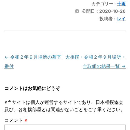
カテゴリー :
十両
公開日：
2020-10-26
投稿者：
レイ
投
←
令和２年９月場所の幕下
大相撲・令和２年９月場所・
稿
番付
全取組の結果一覧
→
ナ
ビ
コメントはお気軽にどうぞ
ゲ
※当サイトは個人が運営するサイトであり、日本相撲協会
ー
及び、各相撲部屋とは関連がないことをご了承ください。
シ
コメント
※
ョ