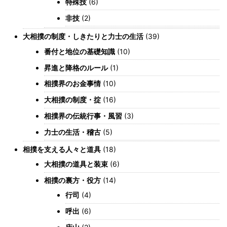
特殊技
(6)
非技
(2)
大相撲の制度・しきたりと力士の生活
(39)
番付と地位の基礎知識
(10)
昇進と降格のルール
(1)
相撲界のお金事情
(10)
大相撲の制度・掟
(16)
相撲界の伝統行事・風習
(3)
力士の生活・稽古
(5)
相撲を支える人々と道具
(18)
大相撲の道具と装束
(6)
相撲の裏方・役方
(14)
行司
(4)
呼出
(6)