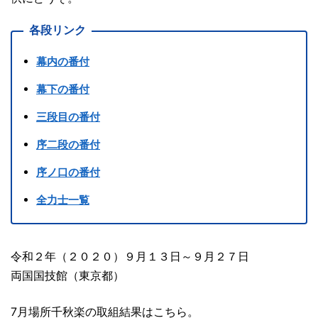
各段リンク
幕内の番付
幕下の番付
三段目の番付
序二段の番付
序ノ口の番付
全力士一覧
令和２年（２０２０）９月１３日～９月２７日
両国国技館（東京都）
7月場所千秋楽の取組結果はこちら。