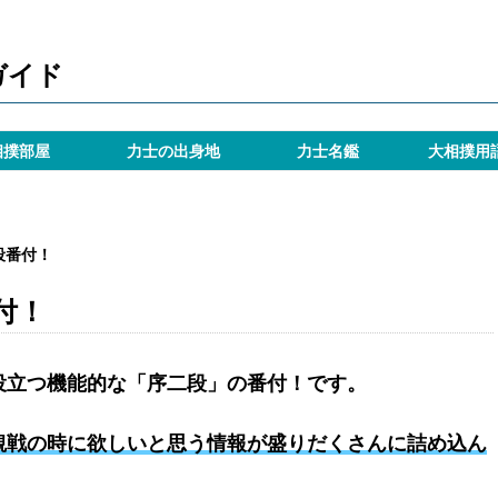
ガイド
相撲部屋
力士の出身地
力士名鑑
大相撲用
段番付！
付！
役立つ機能的な「序二段」の番付！です。
観戦の時に欲しいと思う情報が盛りだくさんに詰め込ん