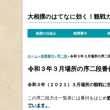
大相撲のはてなに効く！観戦
相撲の仕組み
相撲番付
ホーム
›
相撲番付
›
序二段
›
令和３年３月場所の序二
令和３年３月場所の序二段番
令和３年（２０２１）３月場所の観戦に
この序二段力士一覧表には番付をはじめ
でいます。