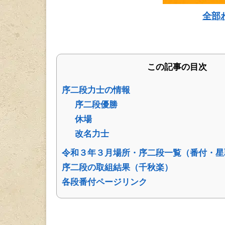
全部
この記事の目次
序二段力士の情報
序二段優勝
休場
改名力士
令和３年３月場所・序二段一覧（番付・星
序二段の取組結果（千秋楽）
各段番付ページリンク