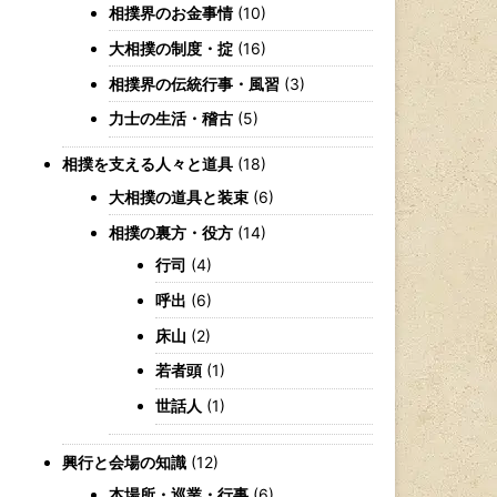
相撲界のお金事情
(10)
大相撲の制度・掟
(16)
相撲界の伝統行事・風習
(3)
力士の生活・稽古
(5)
相撲を支える人々と道具
(18)
大相撲の道具と装束
(6)
相撲の裏方・役方
(14)
行司
(4)
呼出
(6)
床山
(2)
若者頭
(1)
世話人
(1)
興行と会場の知識
(12)
本場所・巡業・行事
(6)