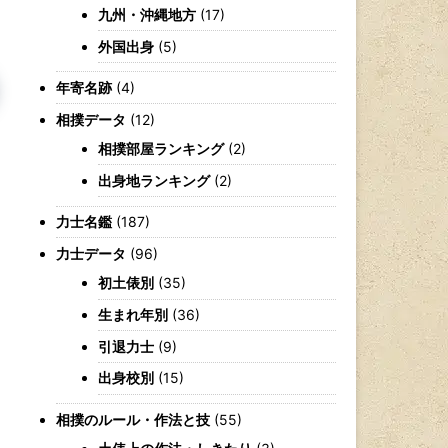
九州・沖縄地方
(17)
外国出身
(5)
年寄名跡
(4)
相撲データ
(12)
相撲部屋ランキング
(2)
出身地ランキング
(2)
力士名鑑
(187)
力士データ
(96)
初土俵別
(35)
生まれ年別
(36)
引退力士
(9)
出身校別
(15)
相撲のルール・作法と技
(55)