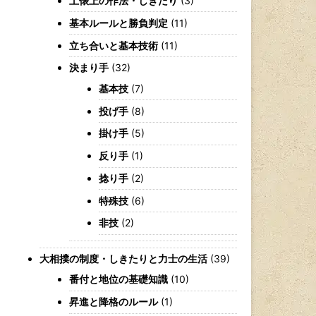
土俵上の作法・しきたり
(3)
基本ルールと勝負判定
(11)
立ち合いと基本技術
(11)
決まり手
(32)
基本技
(7)
投げ手
(8)
掛け手
(5)
反り手
(1)
捻り手
(2)
特殊技
(6)
非技
(2)
大相撲の制度・しきたりと力士の生活
(39)
番付と地位の基礎知識
(10)
昇進と降格のルール
(1)