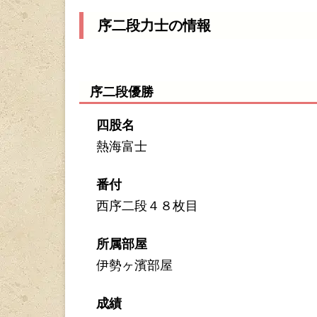
序二段力士の情報
序二段優勝
四股名
熱海富士
番付
西序二段４８枚目
所属部屋
伊勢ヶ濱部屋
成績