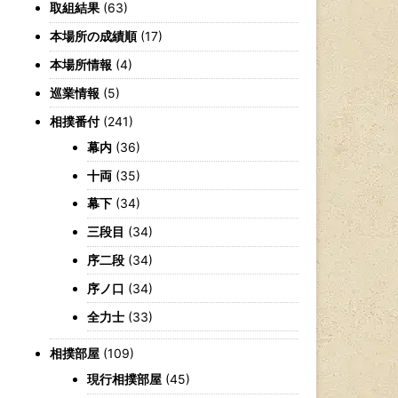
取組結果
(63)
本場所の成績順
(17)
本場所情報
(4)
巡業情報
(5)
相撲番付
(241)
幕内
(36)
十両
(35)
幕下
(34)
三段目
(34)
序二段
(34)
序ノ口
(34)
全力士
(33)
相撲部屋
(109)
現行相撲部屋
(45)