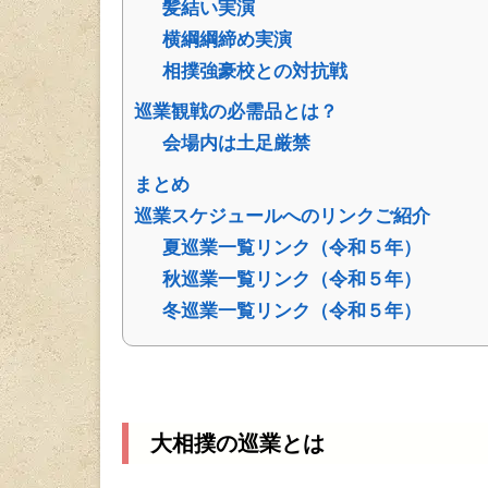
髪結い実演
横綱綱締め実演
相撲強豪校との対抗戦
巡業観戦の必需品とは？
会場内は土足厳禁
まとめ
巡業スケジュールへのリンクご紹介
夏巡業一覧リンク（令和５年）
秋巡業一覧リンク（令和５年）
冬巡業一覧リンク（令和５年）
大相撲の巡業とは