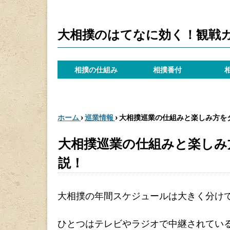
大相撲のはてなに効く！観戦
相撲の仕組み
相撲番付
ホーム
›
巡業情報
›
大相撲巡業の仕組みと楽しみ方を
大相撲巡業の仕組みと楽しみ
説！
大相撲の年間スケジュールは大きく分け
ひとつはテレビやラジオで中継されてい