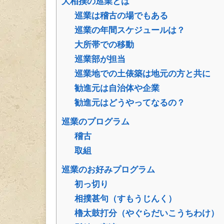
大相撲の巡業とは
巡業は稽古の場でもある
巡業の年間スケジュールは？
大所帯での移動
巡業部が担当
巡業地での土俵築は地元の方と共に
勧進元は自治体や企業
勧進元はどうやってなるの？
巡業のプログラム
稽古
取組
巡業のお好みプログラム
初っ切り
相撲甚句（すもうじんく）
櫓太鼓打分（やぐらだいこうちわけ）