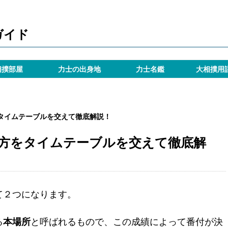
ガイド
相撲部屋
力士の出身地
力士名鑑
大相撲用
タイムテーブルを交えて徹底解説！
方をタイムテーブルを交えて徹底解
て２つになります。
る
本場所
と呼ばれるもので、この成績によって番付が決