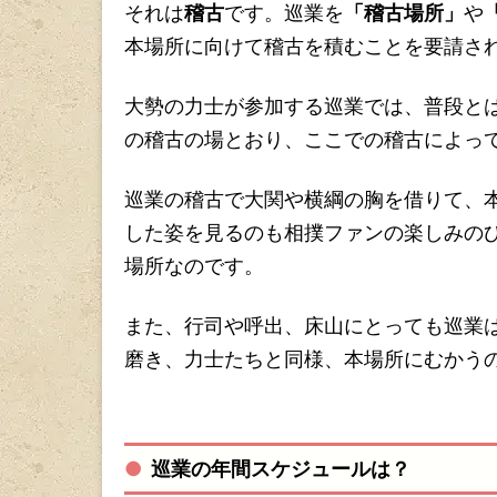
それは
稽古
です。巡業を
「稽古場所」
や
本場所に向けて稽古を積むことを要請さ
大勢の力士が参加する巡業では、普段と
の稽古の場とおり、ここでの稽古によっ
巡業の稽古で大関や横綱の胸を借りて、
した姿を見るのも相撲ファンの楽しみの
場所なのです。
また、行司や呼出、床山にとっても巡業
磨き、力士たちと同様、本場所にむかう
巡業の年間スケジュールは？