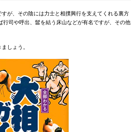
ですが、その陰には力士と相撲興行を支えてくれる裏方
えば行司や呼出、髷を結う床山などが有名ですが、その他
きましょう。