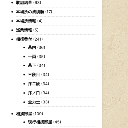
取組結果
(63)
本場所の成績順
(17)
本場所情報
(4)
巡業情報
(5)
相撲番付
(241)
幕内
(36)
十両
(35)
幕下
(34)
三段目
(34)
序二段
(34)
序ノ口
(34)
全力士
(33)
相撲部屋
(109)
現行相撲部屋
(45)