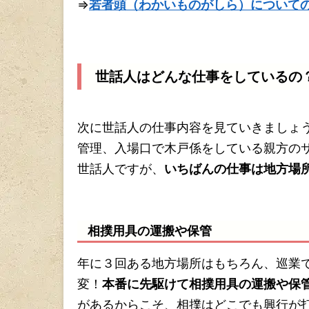
⇒
若者頭（わかいものがしら）について
世話人はどんな仕事をしているの
次に世話人の仕事内容を見ていきましょ
管理、入場口で木戸係をしている親方の
世話人ですが、
いちばんの仕事は地方場
相撲用具の運搬や保管
年に３回ある地方場所はもちろん、巡業
変！
本番に先駆けて相撲用具の運搬や保
があるからこそ、相撲はどこでも興行が