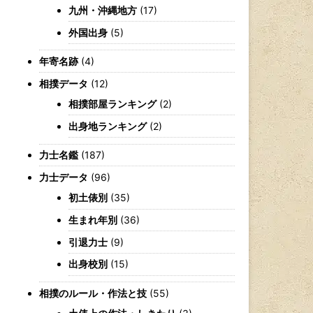
九州・沖縄地方
(17)
外国出身
(5)
年寄名跡
(4)
相撲データ
(12)
相撲部屋ランキング
(2)
出身地ランキング
(2)
力士名鑑
(187)
力士データ
(96)
初土俵別
(35)
生まれ年別
(36)
引退力士
(9)
出身校別
(15)
相撲のルール・作法と技
(55)