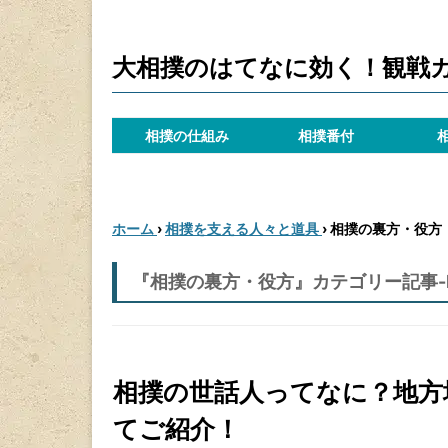
大相撲のはてなに効く！観戦
相撲の仕組み
相撲番付
ホーム
›
相撲を支える人々と道具
›
相撲の裏方・役方
『相撲の裏方・役方』カテゴリー記事-Pa
相撲の世話人ってなに？地方
てご紹介！