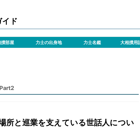
ガイド
相撲部屋
力士の出身地
力士名鑑
大相撲用
rt2
場所と巡業を支えている世話人につい