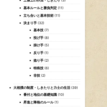
土俵上の作法・しきたり
(3)
基本ルールと勝負判定
(11)
立ち合いと基本技術
(11)
決まり手
(32)
基本技
(7)
投げ手
(8)
掛け手
(5)
反り手
(1)
捻り手
(2)
特殊技
(6)
非技
(2)
大相撲の制度・しきたりと力士の生活
(39)
番付と地位の基礎知識
(10)
昇進と降格のルール
(1)