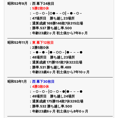
昭和52年9月
西 幕下24枚目
5勝2敗0休
－○－○－|○●－－○|－●－○－
47場所目 勝ち越し23場所
通算成績 169勝146敗7休315出場
勝率.537 勝ち越し率.500
年齢23歳2ヶ月 初土俵から7年8ヶ月
昭和52年11月
東 幕下12枚目
2勝5敗0休
－●－●－|●－○○－|●－－－●
48場所目 勝ち越し23場所
通算成績 171勝151敗7休322出場
勝率.531 勝ち越し率.489
年齢23歳4ヶ月 初土俵から7年10ヶ月
昭和53年1月
西 幕下30枚目
4勝3敗0休
－○－○－|○－○－●|●－－－●
49場所目 勝ち越し24場所
通算成績 175勝154敗7休329出場
勝率.532 勝ち越し率.500
年齢23歳6ヶ月 初土俵から8年0ヶ月