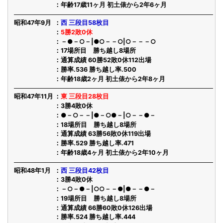
年齢17歳11ヶ月 初土俵から2年6ヶ月
昭和47年9月
西 三段目58枚目
5勝2敗0休
－●－○－|●○－－○|○－－－○
17場所目 勝ち越し8場所
通算成績 60勝52敗0休112出場
勝率.536 勝ち越し率.500
年齢18歳2ヶ月 初土俵から2年8ヶ月
昭和47年11月
東 三段目28枚目
3勝4敗0休
●－○－－|●－○●－|○－－●－
18場所目 勝ち越し8場所
通算成績 63勝56敗0休119出場
勝率.529 勝ち越し率.471
年齢18歳4ヶ月 初土俵から2年10ヶ月
昭和48年1月
西 三段目42枚目
3勝4敗0休
－○－●－|○○－－●|●－－●－
19場所目 勝ち越し8場所
通算成績 66勝60敗0休126出場
勝率.524 勝ち越し率.444