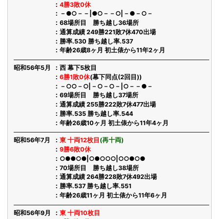
4勝3敗0休
－●○－－|●○－－○|－●－○－
68場所目 勝ち越し36場所
通算成績 249勝221敗7休470出場
勝率.530 勝ち越し率.537
年齢26歳8ヶ月 初土俵から11年2ヶ月
昭和56年5月
西 幕下5枚目
6勝1敗0休
(幕下同点(2回目))
－○○－○|－○－○－|○－－●－
69場所目 勝ち越し37場所
通算成績 255勝222敗7休477出場
勝率.535 勝ち越し率.544
年齢26歳10ヶ月 初土俵から11年4ヶ月
昭和56年7月
東 十両12枚目
(再十両)
9勝6敗0休
○●●○●|○●○○○|○○●○●
70場所目 勝ち越し38場所
通算成績 264勝228敗7休492出場
勝率.537 勝ち越し率.551
年齢26歳11ヶ月 初土俵から11年6ヶ月
昭和56年9月
東 十両10枚目