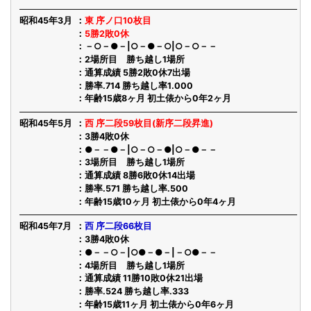
昭和45年3月
東 序ノ口10枚目
5勝2敗0休
－○－●－|○－●－○|○－○－－
2場所目 勝ち越し1場所
通算成績 5勝2敗0休7出場
勝率.714 勝ち越し率1.000
年齢15歳8ヶ月 初土俵から0年2ヶ月
昭和45年5月
西 序二段59枚目
(新序二段昇進)
3勝4敗0休
●－－●－|○－○－●|○－●－－
3場所目 勝ち越し1場所
通算成績 8勝6敗0休14出場
勝率.571 勝ち越し率.500
年齢15歳10ヶ月 初土俵から0年4ヶ月
昭和45年7月
西 序二段66枚目
3勝4敗0休
●－－○－|○●－●－|－○●－－
4場所目 勝ち越し1場所
通算成績 11勝10敗0休21出場
勝率.524 勝ち越し率.333
年齢15歳11ヶ月 初土俵から0年6ヶ月