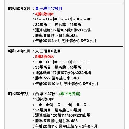
昭和50年3月
東 三段目17枚目
4勝3敗0休
○－－○－|●○－－○|－●－－●
32場所目 勝ち越し15場所
通算成績 112勝105敗0休217出場
勝率.516 勝ち越し率.484
年齢20歳8ヶ月 初土俵から5年2ヶ月
昭和50年5月
東 三段目6枚目
5勝2敗0休
－●－○－|●○－－○|○－－○－
33場所目 勝ち越し16場所
通算成績 117勝107敗0休224出場
勝率.522 勝ち越し率.500
年齢20歳10ヶ月 初土俵から5年4ヶ月
昭和50年7月
西 幕下47枚目
(幕下再昇進)
3勝4敗0休
－●－●○|－○－－●|－●－○－
34場所目 勝ち越し16場所
通算成績 120勝111敗0休231出場
勝率.519 勝ち越し率.485
年齢20歳11ヶ月 初土俵から5年6ヶ月