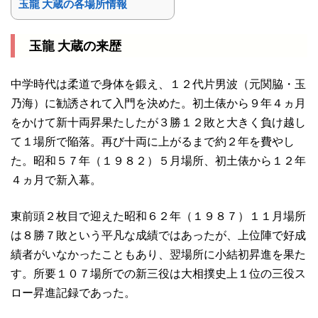
玉龍 大蔵の各場所情報
玉龍 大蔵の来歴
中学時代は柔道で身体を鍛え、１２代片男波（元関脇・玉
乃海）に勧誘されて入門を決めた。初土俵から９年４ヵ月
をかけて新十両昇果たしたが３勝１２敗と大きく負け越し
て１場所で陥落。再び十両に上がるまで約２年を費やし
た。昭和５７年（１９８２）５月場所、初土俵から１２年
４ヵ月で新入幕。
東前頭２枚目で迎えた昭和６２年（１９８７）１１月場所
は８勝７敗という平凡な成績ではあったが、上位陣で好成
績者がいなかったこともあり、翌場所に小結初昇進を果た
す。所要１０７場所での新三役は大相撲史上１位の三役ス
ロー昇進記録であった。