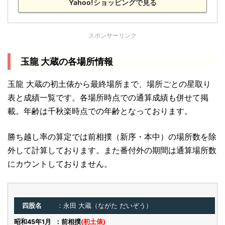
Yahoo!ショッピングで見る
スポンサーリンク
玉龍 大蔵の各場所情報
玉龍 大蔵の初土俵から最終場所まで、場所ごとの星取り
表と成績一覧です。各場所時点での通算成績も併せて掲
載。年齢は千秋楽時点での年齢となっております。
勝ち越し率の算定では前相撲（新序・本中）の場所数を除
外して計算しております。また番付外の期間は通算場所数
にカウントしておりません。
四股名
永田 大蔵（ながた だいぞう）
昭和45年1月
前相撲
(初土俵)