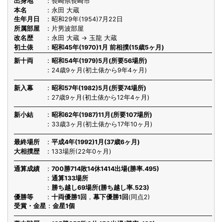
出身地
長崎県長崎市
本名
永田 大蔵
生年月日
昭和29年(1954)7月22日
所属部屋
片男波部屋
改名歴
永田 大蔵 → 玉龍 大蔵
初土俵
昭和45年(1970)1月 前相撲(15歳5ヶ月)
新十両
昭和54年(1979)5月(所要56場所)
24歳9ヶ月(初土俵から9年4ヶ月)
新入幕
昭和57年(1982)5月(所要74場所)
27歳9ヶ月(初土俵から12年4ヶ月)
新小結
昭和62年(1987)11月(所要107場所)
33歳3ヶ月(初土俵から17年10ヶ月)
最終場所
平成4年(1992)1月(37歳6ヶ月)
大相撲歴
133場所(22年0ヶ月)
通算成績
700勝714敗14休1414出場(勝率.495)
通算133場所
勝ち越し69場所(勝ち越し率.523)
優勝等
十両優勝1回
，
幕下優勝1回
(同点2)
受賞・金星
金星1個