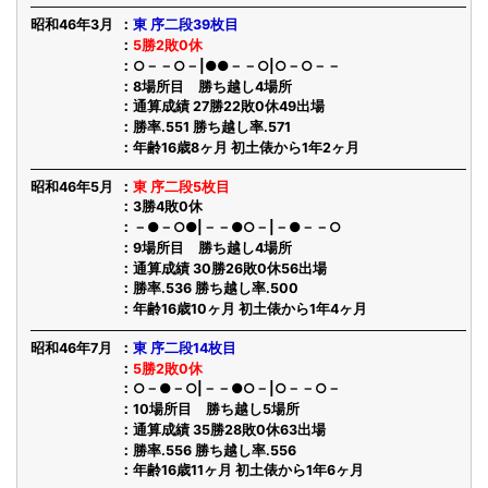
昭和46年3月
東 序二段39枚目
5勝2敗0休
○－－○－|●●－－○|○－○－－
8場所目 勝ち越し4場所
通算成績 27勝22敗0休49出場
勝率.551 勝ち越し率.571
年齢16歳8ヶ月 初土俵から1年2ヶ月
昭和46年5月
東 序二段5枚目
3勝4敗0休
－●－○●|－－●○－|－●－－○
9場所目 勝ち越し4場所
通算成績 30勝26敗0休56出場
勝率.536 勝ち越し率.500
年齢16歳10ヶ月 初土俵から1年4ヶ月
昭和46年7月
東 序二段14枚目
5勝2敗0休
○－●－○|－－●○－|○－－○－
10場所目 勝ち越し5場所
通算成績 35勝28敗0休63出場
勝率.556 勝ち越し率.556
年齢16歳11ヶ月 初土俵から1年6ヶ月