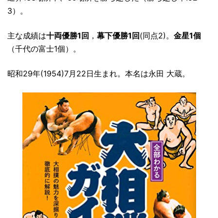
3）。
主な成績は
十両優勝1回
，
幕下優勝1回
(同点2)。
金星1個
（千代の富士1個）。
昭和29年(1954)7月22日生まれ。本名は永田 大蔵。