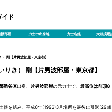
ガイド
相撲部屋
力士の出身地
力士名鑑
大相撲用
き） 剛【片男波部屋・東京都】
いりき） 剛【片男波部屋・東京都】
都渋谷区
出身、
片男波部屋
の元力士で、
最高位は前頭8
初土俵を踏み、平成8年(1996)3月場所を最後に引退(29歳