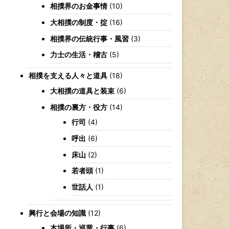
相撲界のお金事情
(10)
大相撲の制度・掟
(16)
相撲界の伝統行事・風習
(3)
力士の生活・稽古
(5)
相撲を支える人々と道具
(18)
大相撲の道具と装束
(6)
相撲の裏方・役方
(14)
行司
(4)
呼出
(6)
床山
(2)
若者頭
(1)
世話人
(1)
興行と会場の知識
(12)
本場所・巡業・行事
(6)