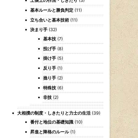
土俵上の作法・しきたり
(3)
基本ルールと勝負判定
(11)
立ち合いと基本技術
(11)
決まり手
(32)
基本技
(7)
投げ手
(8)
掛け手
(5)
反り手
(1)
捻り手
(2)
特殊技
(6)
非技
(2)
大相撲の制度・しきたりと力士の生活
(39)
番付と地位の基礎知識
(10)
昇進と降格のルール
(1)