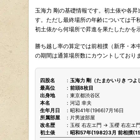
玉海力 剛の基礎情報です。初土俵や各
す。ただし最終場所の年齢については千
初土俵から何場所で昇進を果たしたかを
勝ち越し率の算定では前相撲（新序・本
の期間は通算場所数にカウントしており
四股名
玉海力 剛（たまかいりき つよ
最高位
前頭8枚目
出身地
東京都渋谷区
本名
河辺 幸夫
生年月日
昭和41年(1966)7月16日
所属部屋
片男波部屋
改名歴
玉桜 右左エ門 → 玉櫻 右左エ門
初土俵
昭和57年(1982)3月 前相撲(1