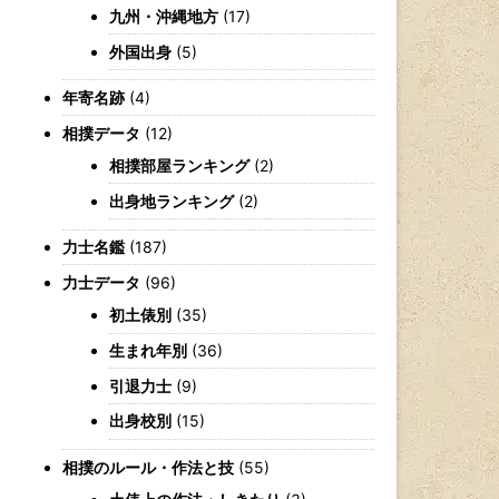
九州・沖縄地方
(17)
外国出身
(5)
年寄名跡
(4)
相撲データ
(12)
相撲部屋ランキング
(2)
出身地ランキング
(2)
力士名鑑
(187)
力士データ
(96)
初土俵別
(35)
生まれ年別
(36)
引退力士
(9)
出身校別
(15)
相撲のルール・作法と技
(55)