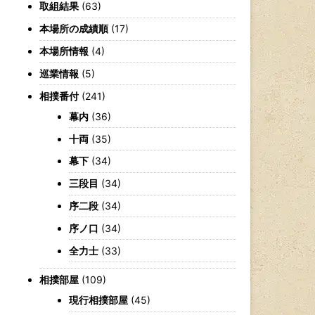
取組結果
(63)
本場所の成績順
(17)
本場所情報
(4)
巡業情報
(5)
相撲番付
(241)
幕内
(36)
十両
(35)
幕下
(34)
三段目
(34)
序二段
(34)
序ノ口
(34)
全力士
(33)
相撲部屋
(109)
現行相撲部屋
(45)