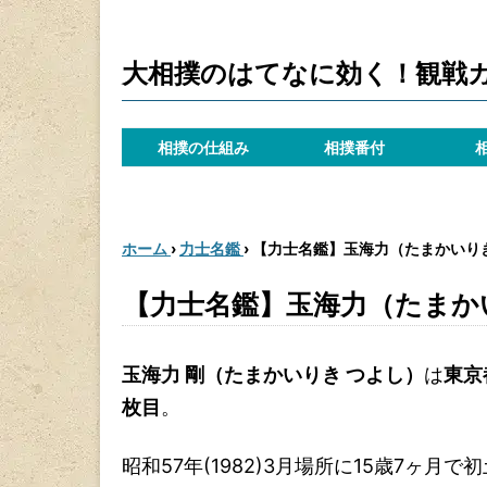
大相撲のはてなに効く！観戦
相撲の仕組み
相撲番付
ホーム
›
力士名鑑
›
【力士名鑑】玉海力（たまかいり
【力士名鑑】玉海力（たまか
玉海力 剛（たまかいりき つよし）
は
東京
枚目
。
昭和57年(1982)3月場所に15歳7ヶ月で