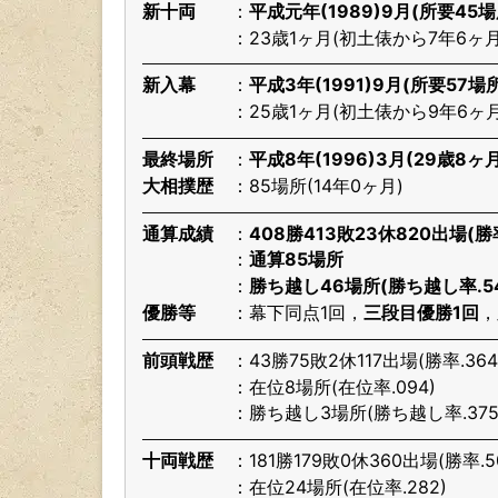
新十両
平成元年(1989)9月(所要45場
23歳1ヶ月(初土俵から7年6ヶ月
新入幕
平成3年(1991)9月(所要57場
25歳1ヶ月(初土俵から9年6ヶ月
最終場所
平成8年(1996)3月(29歳8ヶ月
大相撲歴
85場所(14年0ヶ月)
通算成績
408勝413敗23休820出場(勝率
通算85場所
勝ち越し46場所(勝ち越し率.54
優勝等
幕下同点1回，
三段目優勝1回
，
前頭戦歴
43勝75敗2休117出場(勝率.364
在位8場所(在位率.094)
勝ち越し3場所(勝ち越し率.375
十両戦歴
181勝179敗0休360出場(勝率.5
在位24場所(在位率.282)