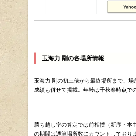
Yah
玉海力 剛の各場所情報
玉海力 剛の初土俵から最終場所まで、
成績も併せて掲載。年齢は千秋楽時点で
勝ち越し率の算定では前相撲（新序・本
の期間は通算場所数にカウントしており