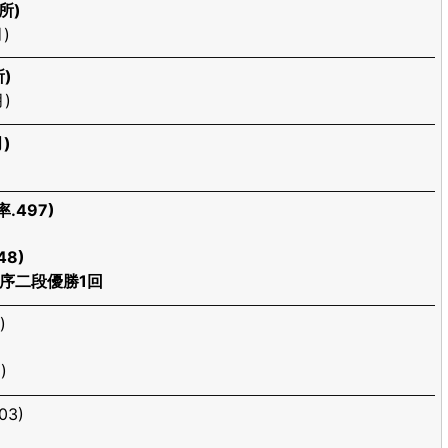
所)
)
所)
)
)
.497)
8)
序二段優勝1回
)
)
03)