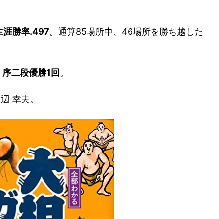
涯勝率.497
。通算85場所中、46場所を勝ち越した
，
序二段優勝1回
。
河辺 幸夫。