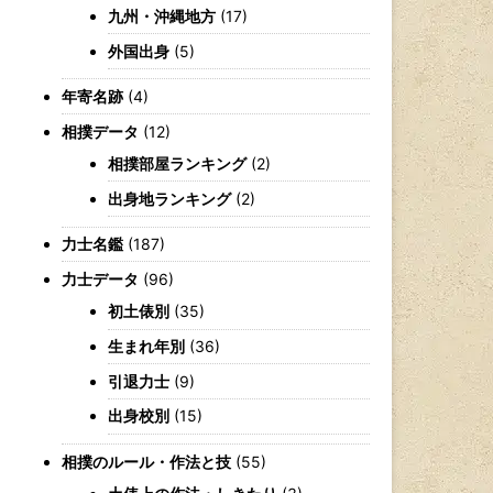
九州・沖縄地方
(17)
外国出身
(5)
年寄名跡
(4)
相撲データ
(12)
相撲部屋ランキング
(2)
出身地ランキング
(2)
力士名鑑
(187)
力士データ
(96)
初土俵別
(35)
生まれ年別
(36)
引退力士
(9)
出身校別
(15)
相撲のルール・作法と技
(55)