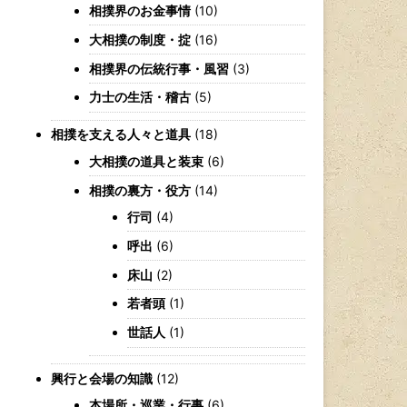
相撲界のお金事情
(10)
大相撲の制度・掟
(16)
相撲界の伝統行事・風習
(3)
力士の生活・稽古
(5)
相撲を支える人々と道具
(18)
大相撲の道具と装束
(6)
相撲の裏方・役方
(14)
行司
(4)
呼出
(6)
床山
(2)
若者頭
(1)
世話人
(1)
興行と会場の知識
(12)
本場所・巡業・行事
(6)