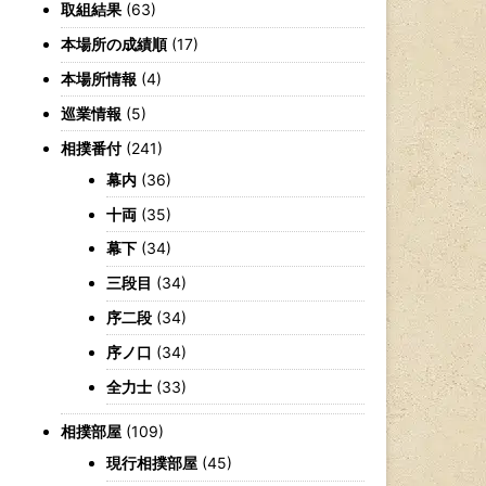
取組結果
(63)
本場所の成績順
(17)
本場所情報
(4)
巡業情報
(5)
相撲番付
(241)
幕内
(36)
十両
(35)
幕下
(34)
三段目
(34)
序二段
(34)
序ノ口
(34)
全力士
(33)
相撲部屋
(109)
現行相撲部屋
(45)