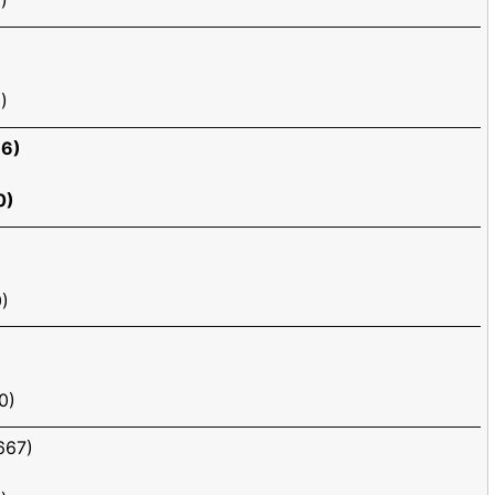
)
)
6)
)
)
0)
67)