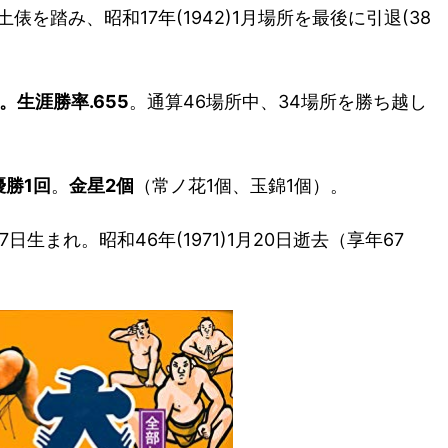
初土俵を踏み、昭和17年(1942)1月場所を最後に引退(38
。生涯勝率.655
。通算46場所中、34場所を勝ち越し
優勝1回
。
金星2個
（常ノ花1個、玉錦1個）。
7日生まれ。昭和46年(1971)1月20日逝去（享年67