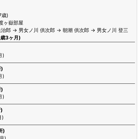
7歳)
佐渡ヶ嶽部屋
治郎 → 男女ノ川 供次郎 → 朝潮 供次郎 → 男女ノ川 登三
0歳3ヶ月)
月)
)
月)
)
月)
)
)
所)
月)