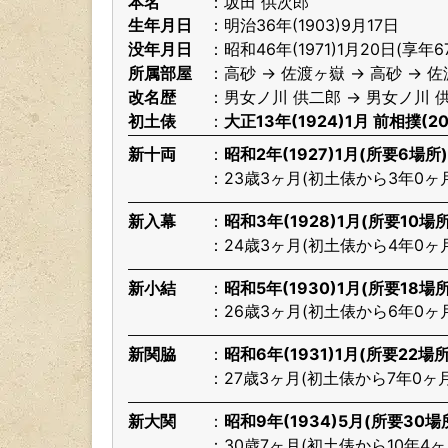
本名
坂田 供次郎
生年月日
明治36年(1903)9月17日
没年月日
昭和46年(1971)1月20日(享年6
所属部屋
高砂 → 佐渡ヶ嶽 → 高砂 → 
改名歴
男女ノ川 供二郎 → 男女ノ川 供
初土俵
大正13年(1924)1月 前相撲(2
新十両
昭和2年(1927)1月(所要6場所)
23歳3ヶ月(初土俵から3年0ヶ
新入幕
昭和3年(1928)1月(所要10場所
24歳3ヶ月(初土俵から4年0ヶ
新小結
昭和5年(1930)1月(所要18場所
26歳3ヶ月(初土俵から6年0ヶ
新関脇
昭和6年(1931)1月(所要22場所
27歳3ヶ月(初土俵から7年0ヶ月
新大関
昭和9年(1934)5月(所要30場
30歳7ヶ月(初土俵から10年4ヶ