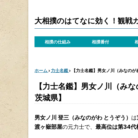
大相撲のはてなに効く！観戦
相撲の仕組み
相撲番付
ホーム
›
力士名鑑
›
【力士名鑑】男女ノ川（みなのが
【力士名鑑】男女ノ川（みな
茨城県】
男女ノ川 登三（みなのがわ とうぞう）
は
渡ヶ嶽部屋
の元力士で、
最高位は第34代