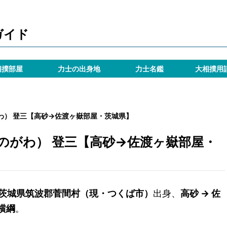
ガイド
相撲部屋
力士の出身地
力士名鑑
大相撲用
わ） 登三【高砂→佐渡ヶ嶽部屋・茨城県】
のがわ） 登三【高砂→佐渡ヶ嶽部屋・
茨城県筑波郡菅間村（現・つくば市）
出身、
高砂 → 佐
横綱
。