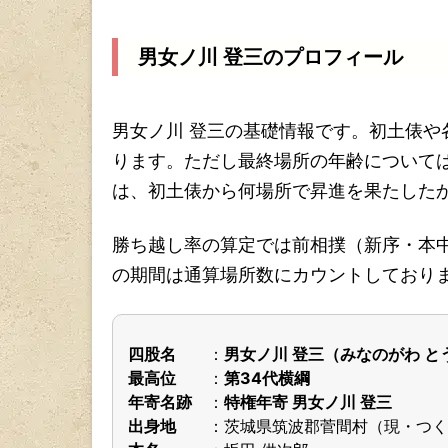
男女ノ川 登三のプロフィール
男女ノ川 登三の基礎情報です。初土俵
ります。ただし最終場所の年齢について
は、初土俵から何場所で昇進を果たした
勝ち越し率の算定では前相撲（新序・本
の期間は通算場所数にカウントしており
四股名
男女ノ川 登三（みなのがわ と
最高位
第34代横綱
年寄名跡
特権年寄 男女ノ川 登三
出身地
茨城県筑波郡菅間村（現・つく