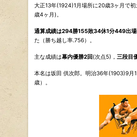
大正13年(1924)1月場所に20歳3ヶ月で
歳4ヶ月)。
通算成績は294勝155敗34休1分449出場
た（勝ち越し率.756）。
主な成績は
幕内優勝2回
(次点5)，
三段目
本名は坂田 供次郎。明治36年(1903)9月1
歳）。