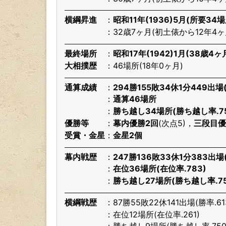
横綱昇進
昭和11年(1936)5月(所要34場
32歳7ヶ月(初土俵から12年4ヶ
最終場所
昭和17年(1942)1月(38歳4ヶ
大相撲歴
46場所(18年0ヶ月)
通算成績
294勝155敗34休1分449出場(
通算46場所
勝ち越し34場所(勝ち越し率.75
優勝等
幕内優勝2回
(次点5)，
三段目優
受賞・金星
金星2個
幕内戦歴
247勝136敗33休1分383出場(
在位36場所(在位率.783)
勝ち越し27場所(勝ち越し率.75
横綱戦歴
87勝55敗22休141出場(勝率.61
在位12場所(在位率.261)