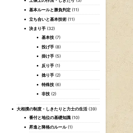
土俵上の作法・しきたり
(3)
基本ルールと勝負判定
(11)
立ち合いと基本技術
(11)
決まり手
(32)
基本技
(7)
投げ手
(8)
掛け手
(5)
反り手
(1)
捻り手
(2)
特殊技
(6)
非技
(2)
大相撲の制度・しきたりと力士の生活
(39)
番付と地位の基礎知識
(10)
昇進と降格のルール
(1)