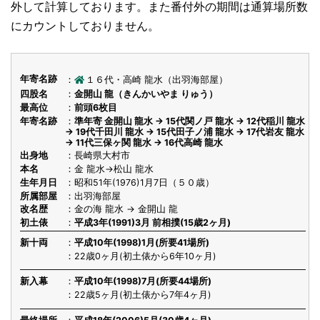
外して計算しております。また番付外の期間は通算場所数
にカウントしておりません。
年寄名跡
１６代・高崎 龍水（出羽海部屋）
四股名
金開山 龍（きんかいやま りゅう）
最高位
前頭6枚目
年寄名跡
準年寄 金開山 龍水 → 15代関ノ戸 龍水 → 12代稲川 龍水
→ 19代千田川 龍水 → 15代田子ノ浦 龍水 → 17代岩友 龍水
→ 11代三保ヶ関 龍水 → 16代高崎 龍水
出身地
長崎県大村市
本名
金 龍水→松山 龍水
生年月日
昭和51年(1976)1月7日（５０歳）
所属部屋
出羽海部屋
改名歴
金の海 龍水 → 金開山 龍
初土俵
平成3年(1991)3月 前相撲(15歳2ヶ月)
新十両
平成10年(1998)1月(所要41場所)
22歳0ヶ月(初土俵から6年10ヶ月)
新入幕
平成10年(1998)7月(所要44場所)
22歳5ヶ月(初土俵から7年4ヶ月)