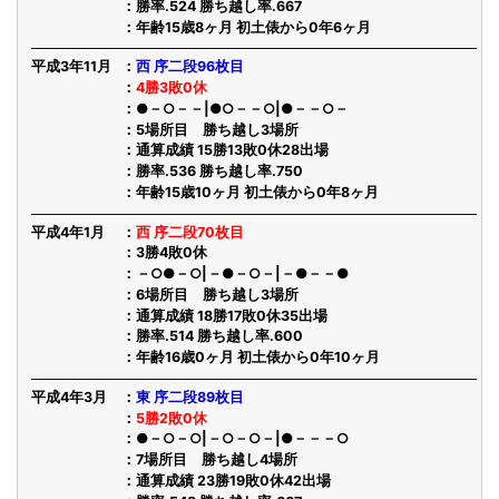
勝率.524 勝ち越し率.667
年齢15歳8ヶ月 初土俵から0年6ヶ月
平成3年11月
西 序二段96枚目
4勝3敗0休
●－○－－|●○－－○|●－－○－
5場所目 勝ち越し3場所
通算成績 15勝13敗0休28出場
勝率.536 勝ち越し率.750
年齢15歳10ヶ月 初土俵から0年8ヶ月
平成4年1月
西 序二段70枚目
3勝4敗0休
－○●－○|－●－○－|－●－－●
6場所目 勝ち越し3場所
通算成績 18勝17敗0休35出場
勝率.514 勝ち越し率.600
年齢16歳0ヶ月 初土俵から0年10ヶ月
平成4年3月
東 序二段89枚目
5勝2敗0休
●－○－○|－○－○－|●－－－○
7場所目 勝ち越し4場所
通算成績 23勝19敗0休42出場