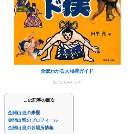
全部わかる大相撲ガイド
スポンサーリンク
この記事の目次
金開山 龍の来歴
金開山 龍のプロフィール
金開山 龍の各場所情報