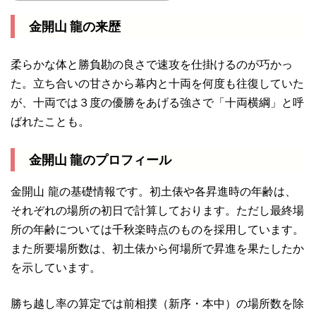
金開山 龍の来歴
柔らかな体と勝負勘の良さで速攻を仕掛けるのが巧かっ
た。立ち合いの甘さから幕内と十両を何度も往復していた
が、十両では３度の優勝をあげる強さで「十両横綱」と呼
ばれたことも。
金開山 龍のプロフィール
金開山 龍の基礎情報です。初土俵や各昇進時の年齢は、
それぞれの場所の初日で計算しております。ただし最終場
所の年齢については千秋楽時点のものを採用しています。
また所要場所数は、初土俵から何場所で昇進を果たしたか
を示しています。
勝ち越し率の算定では前相撲（新序・本中）の場所数を除