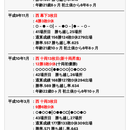
年齢21歳8ヶ月 初土俵から6年6ヶ月
平成9年11月
西 幕下3枚目
4勝3敗0休
○－●－○|－－●○－|●－－○－
41場所目 勝ち越し25場所
通算成績 156勝124敗0休279出場
勝率.557 勝ち越し率.625
年齢21歳10ヶ月 初土俵から6年8ヶ月
平成10年1月
西 十両13枚目
(新十両昇進)
12勝3敗0休
(十両初優勝)
○○○○○|●●○○○|○●○○○
42場所目 勝ち越し26場所
通算成績 168勝127敗0休294出場
勝率.569 勝ち越し率.634
年齢22歳0ヶ月 初土俵から6年10ヶ月
平成10年3月
西 十両3枚目
9勝6敗0休
○●○○●|○●●○□|●○○●○
43場所目 勝ち越し27場所
通算成績 177勝133敗0休309出場
勝率.571 勝ち越し率.643