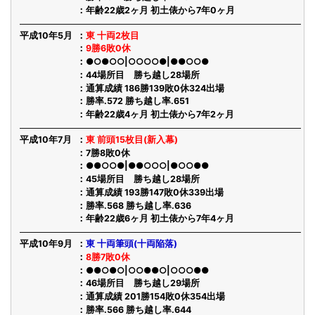
年齢22歳2ヶ月 初土俵から7年0ヶ月
平成10年5月
東 十両2枚目
9勝6敗0休
●○●○○|○○○○●|●●○○●
44場所目 勝ち越し28場所
通算成績 186勝139敗0休324出場
勝率.572 勝ち越し率.651
年齢22歳4ヶ月 初土俵から7年2ヶ月
平成10年7月
東 前頭15枚目
(新入幕)
7勝8敗0休
●●○○●|●●○○○|●○○●●
45場所目 勝ち越し28場所
通算成績 193勝147敗0休339出場
勝率.568 勝ち越し率.636
年齢22歳6ヶ月 初土俵から7年4ヶ月
平成10年9月
東 十両筆頭
(十両陥落)
8勝7敗0休
●●○●○|○○●●○|○○○●●
46場所目 勝ち越し29場所
通算成績 201勝154敗0休354出場
勝率.566 勝ち越し率.644