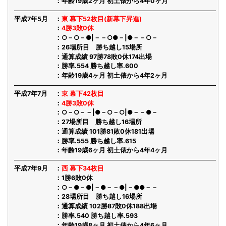
年齢19歳2ヶ月 初土俵から4年0ヶ月
平成7年5月
東 幕下52枚目
(新幕下昇進)
4勝3敗0休
○－○－●|－－○●－|●－－○－
26場所目 勝ち越し15場所
通算成績 97勝78敗0休174出場
勝率.554 勝ち越し率.600
年齢19歳4ヶ月 初土俵から4年2ヶ月
平成7年7月
東 幕下42枚目
4勝3敗0休
○－○－－|●－○－○|●－－●－
27場所目 勝ち越し16場所
通算成績 101勝81敗0休181出場
勝率.555 勝ち越し率.615
年齢19歳6ヶ月 初土俵から4年4ヶ月
平成7年9月
西 幕下34枚目
1勝6敗0休
○－●－●|－●－－●|－●●－－
28場所目 勝ち越し16場所
通算成績 102勝87敗0休188出場
勝率.540 勝ち越し率.593
年齢19歳8ヶ月 初土俵から4年6ヶ月