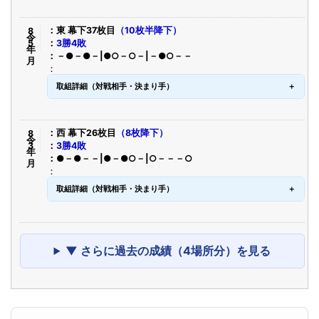
令8年5月
東 幕下37枚目
（10枚半降下）
3勝4敗
－●－●－|●○－○－|－●○－－
取組詳細（対戦相手・決まり手）
令8年3月
西 幕下26枚目
（8枚降下）
3勝4敗
●－●－－|●－●○－|○－－－○
取組詳細（対戦相手・決まり手）
▼ さらに過去の成績（4場所分）を見る