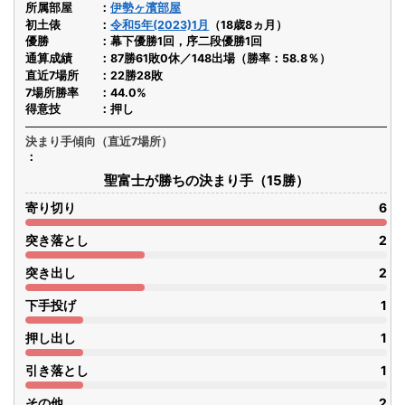
所属部屋
伊勢ヶ濱部屋
初土俵
令和5年(2023)1月
（18歳8ヵ月）
優勝
幕下優勝1回，序二段優勝1回
通算成績
87勝61敗0休／148出場（勝率：58.8％）
直近7場所
22勝28敗
7場所勝率
44.0%
得意技
押し
決まり手傾向（直近7場所）
聖富士が勝ちの決まり手（15勝）
寄り切り
6
突き落とし
2
突き出し
2
下手投げ
1
押し出し
1
引き落とし
1
その他
2