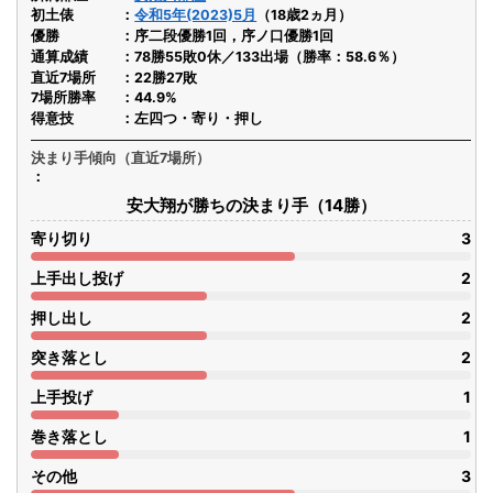
初土俵
令和5年(2023)5月
（18歳2ヵ月）
優勝
序二段優勝1回，序ノ口優勝1回
通算成績
78勝55敗0休／133出場（勝率：58.6％）
直近7場所
22勝27敗
7場所勝率
44.9%
得意技
左四つ・寄り・押し
決まり手傾向（直近7場所）
安大翔が勝ちの決まり手（14勝）
寄り切り
3
上手出し投げ
2
押し出し
2
突き落とし
2
上手投げ
1
巻き落とし
1
その他
3