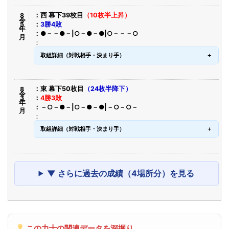
令8年5月
西 幕下39枚目
（10枚半上昇）
3勝4敗
●－－●－|○－●－●|○－－－○
取組詳細（対戦相手・決まり手）
令8年3月
東 幕下50枚目
（24枚半降下）
4勝3敗
－○－●－|○－●－●|－○－○－
取組詳細（対戦相手・決まり手）
▼ さらに過去の成績（4場所分）を見る
この力士の関連データを深掘り