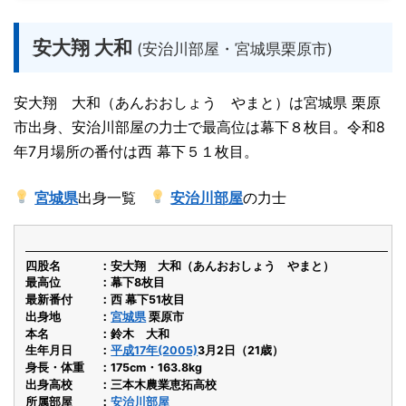
安大翔 大和
(安治川部屋・宮城県栗原市)
安大翔 大和（あんおおしょう やまと）は宮城県 栗原
市出身、安治川部屋の力士で最高位は幕下８枚目。令和8
年7月場所の番付は西 幕下５１枚目。
宮城県
出身一覧
安治川部屋
の力士
四股名
安大翔 大和（あんおおしょう やまと）
最高位
幕下8枚目
最新番付
西 幕下51枚目
出身地
宮城県
栗原市
本名
鈴木 大和
生年月日
平成17年(2005)
3月2日（21歳）
身長・体重
175cm・163.8kg
出身高校
三本木農業恵拓高校
所属部屋
安治川部屋