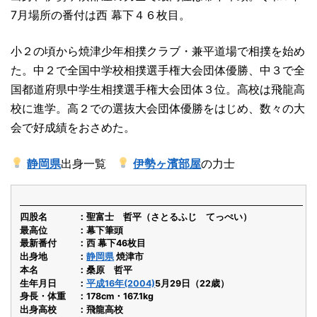
7月場所の番付は西 幕下４６枚目。
小２の頃から焼津少年相撲クラブ・兼平道場で相撲を始め
た。中２で全国中学校相撲選手権大会団体優勝、中３で全
国都道府県中学生相撲選手権大会団体３位。高校は飛龍高
校に進学。高２での選抜大会団体優勝をはじめ、数々の大
会で好成績をおさめた。
静岡県
出身一覧
伊勢ヶ濱部屋
の力士
四股名
聖富士 哲平（さとるふじ てっぺい）
最高位
幕下筆頭
最新番付
西 幕下46枚目
出身地
静岡県
焼津市
本名
桑原 哲平
生年月日
平成16年(2004)
5月29日（22歳）
身長・体重
178cm・167.1kg
出身高校
飛龍高校