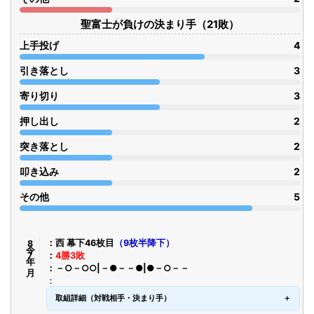
聖富士が負けの決まり手（21敗）
上手投げ
4
引き落とし
3
寄り切り
3
押し出し
2
突き落とし
2
叩き込み
2
その他
5
令8年7月
西 幕下46枚目
（9枚半降下）
4勝3敗
－○－○○|－●－－●|●－○－－
取組詳細（対戦相手・決まり手）