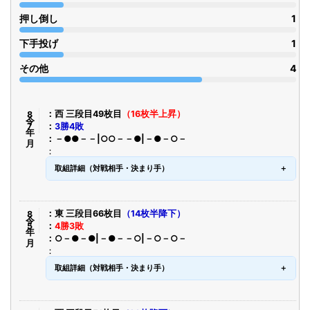
押し倒し
1
下手投げ
1
その他
4
令8年7月
西 三段目49枚目
（16枚半上昇）
3勝4敗
－●●－－|○○－－●|－●－○－
取組詳細（対戦相手・決まり手）
令8年5月
東 三段目66枚目
（14枚半降下）
4勝3敗
○－●－●|－●－－○|－○－○－
取組詳細（対戦相手・決まり手）