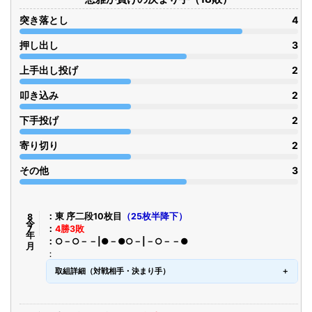
突き落とし
4
押し出し
3
上手出し投げ
2
叩き込み
2
下手投げ
2
寄り切り
2
その他
3
令8年7月
東 序二段10枚目
（25枚半降下）
4勝3敗
○－○－－|●－●○－|－○－－●
取組詳細（対戦相手・決まり手）