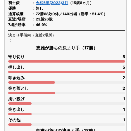
初土俵
令和5年(2023)3月
（15歳6ヵ月）
優勝
無し
通算成績
72勝68敗0休／140出場（勝率：51.4％）
直近7場所
23勝26敗
7場所勝率
46.9%
決まり手傾向（直近7場所）
恵雅が勝ちの決まり手（17勝）
寄り切り
5
押し出し
5
叩き込み
2
突き落とし
2
掬い投げ
1
突き出し
1
その他
1
恵雅が負けの決まり手（18敗）