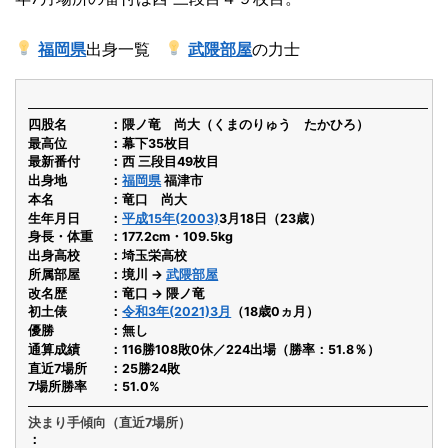
福岡県
出身一覧
武隈部屋
の力士
四股名
隈ノ竜 尚大（くまのりゅう たかひろ）
最高位
幕下35枚目
最新番付
西 三段目49枚目
出身地
福岡県
福津市
本名
竜口 尚大
生年月日
平成15年(2003)
3月18日（23歳）
身長・体重
177.2cm・109.5kg
出身高校
埼玉栄高校
所属部屋
境川 →
武隈部屋
改名歴
竜口 → 隈ノ竜
初土俵
令和3年(2021)3月
（18歳0ヵ月）
優勝
無し
通算成績
116勝108敗0休／224出場（勝率：51.8％）
直近7場所
25勝24敗
7場所勝率
51.0%
決まり手傾向（直近7場所）