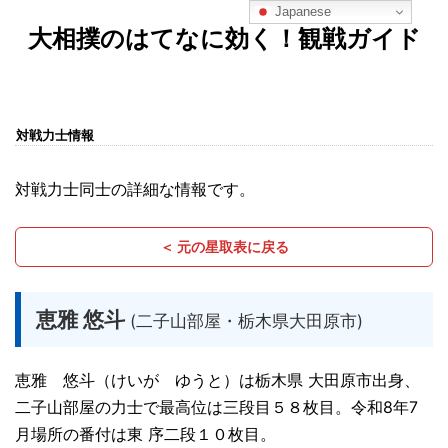
Japanese
大相撲のはてなに効く！観戦ガイド
対戦力士情報
対戦力士同士の詳細な情報です。
＜ 元の星取表に戻る
恵雅 悠斗
(二子山部屋・栃木県大田原市)
恵雅 悠斗（けいが ゆうと）は栃木県 大田原市出身、
二子山部屋の力士で最高位は三段目５８枚目。令和8年7
月場所の番付は東 序二段１０枚目。