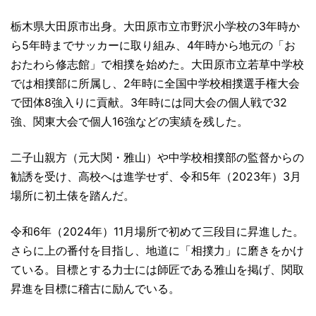
栃木県大田原市出身。大田原市立市野沢小学校の3年時か
ら5年時までサッカーに取り組み、4年時から地元の「お
おたわら修志館」で相撲を始めた。大田原市立若草中学校
では相撲部に所属し、2年時に全国中学校相撲選手権大会
で団体8強入りに貢献。3年時には同大会の個人戦で32
強、関東大会で個人16強などの実績を残した。
二子山親方（元大関・雅山）や中学校相撲部の監督からの
勧誘を受け、高校へは進学せず、令和5年（2023年）3月
場所に初土俵を踏んだ。
令和6年（2024年）11月場所で初めて三段目に昇進した。
さらに上の番付を目指し、地道に「相撲力」に磨きをかけ
ている。目標とする力士には師匠である雅山を掲げ、関取
昇進を目標に稽古に励んでいる。