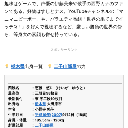
趣味はゲームで、声優の伊藤美来や歌手の西野カナのファ
ンである。好物はすしとナス。YouTubeチャンネルの「マ
ニマニピーポー」や、バラエティ番組「世界の果てまでイ
ッテQ！」を好んで視聴するなど、厳しい勝負の世界の傍
ら、等身大の素顔も併せ持っている。
スポンサーリンク
栃木県
出身一覧
二子山部屋
の力士
四股名
恵雅 悠斗（けいが ゆうと）
最高位
三段目58枚目
最新番付
東 序二段10枚目
出身地
栃木県
大田原市
本名
小野寺 悠斗
生年月日
平成19年(2007)
9月2日（18歳）
身長・体重
185.5cm・126kg
所属部屋
二子山部屋