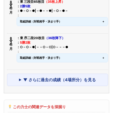
令8年5月
東 三段目65枚目
（35枚上昇）
2勝5敗
●－○－●|－●－－●|－○－●－
取組詳細（対戦相手・決まり手）
令8年3月
東 序二段20枚目
（36枚降下）
5勝2敗
○－○－●|－－○－○|○－－－●
取組詳細（対戦相手・決まり手）
▼ さらに過去の成績（4場所分）を見る
この力士の関連データを深掘り