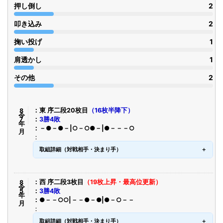
押し倒し
2
叩き込み
2
掬い投げ
1
肩透かし
1
その他
2
令8年7月
東 序二段20枚目
（16枚半降下）
3勝4敗
－●－●－|○－○●－|●－－－○
取組詳細（対戦相手・決まり手）
令8年5月
西 序二段3枚目
（19枚上昇・最高位更新）
3勝4敗
●－－○○|－－●－●|●－○－－
取組詳細（対戦相手・決まり手）