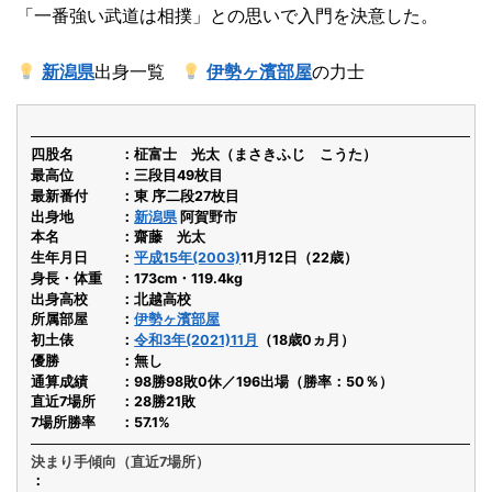
「一番強い武道は相撲」との思いで入門を決意した。
新潟県
出身一覧
伊勢ヶ濱部屋
の力士
四股名
柾富士 光太（まさきふじ こうた）
最高位
三段目49枚目
最新番付
東 序二段27枚目
出身地
新潟県
阿賀野市
本名
齋藤 光太
生年月日
平成15年(2003)
11月12日（22歳）
身長・体重
173cm・119.4kg
出身高校
北越高校
所属部屋
伊勢ヶ濱部屋
初土俵
令和3年(2021)11月
（18歳0ヵ月）
優勝
無し
通算成績
98勝98敗0休／196出場（勝率：50％）
直近7場所
28勝21敗
7場所勝率
57.1%
決まり手傾向（直近7場所）