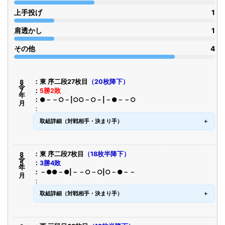
上手投げ
1
肩透かし
1
その他
4
令8年7月
東 序二段27枚目
（20枚降下）
5勝2敗
●－－○－|○○－○－|－●－－○
取組詳細（対戦相手・決まり手）
令8年5月
東 序二段7枚目
（18枚半降下）
3勝4敗
－●●－●|－－○－○|○－●－－
取組詳細（対戦相手・決まり手）