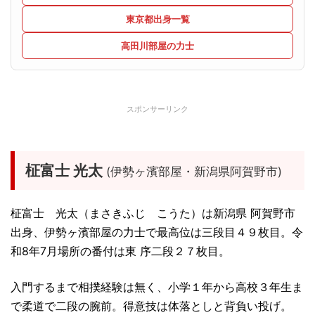
東京都出身一覧
高田川部屋の力士
スポンサーリンク
柾富士 光太
(伊勢ヶ濱部屋・新潟県阿賀野市)
柾富士 光太（まさきふじ こうた）は新潟県 阿賀野市
出身、伊勢ヶ濱部屋の力士で最高位は三段目４９枚目。令
和8年7月場所の番付は東 序二段２７枚目。
入門するまで相撲経験は無く、小学１年から高校３年生ま
で柔道で二段の腕前。得意技は体落としと背負い投げ。