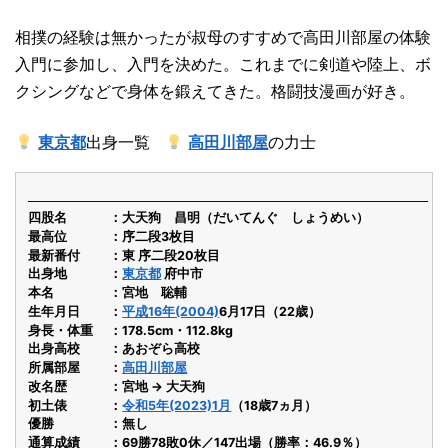
相撲の経験は無かったが叔母のすすめで高田川部屋の体験
入門に参加し、入門を決めた。これまでに剣道や陸上、ボ
クシングなどで身体を鍛えてきた。格闘技漫画が好き。
東京都
出身一覧
高田川部屋
の力士
四股名
大天狗 昌明（だいてんぐ しょうめい）
最高位
序二段3枚目
最新番付
東 序二段20枚目
出身地
東京都
府中市
本名
宮地 聡輔
生年月日
平成16年(2004)
6月17日（22歳）
身長・体重
178.5cm・112.8kg
出身高校
あおぞら高校
所属部屋
高田川部屋
改名歴
宮地 → 大天狗
初土俵
令和5年(2023)1月
（18歳7ヵ月）
優勝
無し
通算成績
69勝78敗0休／147出場（勝率：46.9％）