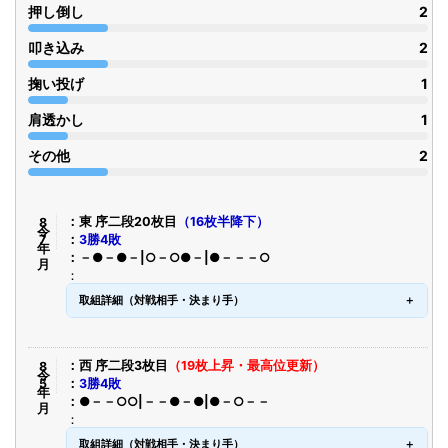
押し倒し
2
叩き込み
2
掬い投げ
1
肩透かし
1
その他
2
令8年7月
東 序二段20枚目
（16枚半降下）
3勝4敗
－●－●－|○－○●－|●－－－○
取組詳細（対戦相手・決まり手）
令8年5月
西 序二段3枚目
（19枚上昇・最高位更新）
3勝4敗
●－－○○|－－●－●|●－○－－
取組詳細（対戦相手・決まり手）