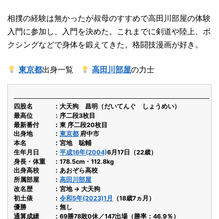
相撲の経験は無かったが叔母のすすめで高田川部屋の体験
入門に参加し、入門を決めた。これまでに剣道や陸上、ボ
クシングなどで身体を鍛えてきた。格闘技漫画が好き。
東京都
出身一覧
高田川部屋
の力士
四股名
大天狗 昌明（だいてんぐ しょうめい）
最高位
序二段3枚目
最新番付
東 序二段20枚目
出身地
東京都
府中市
本名
宮地 聡輔
生年月日
平成16年(2004)
6月17日（22歳）
身長・体重
178.5cm・112.8kg
出身高校
あおぞら高校
所属部屋
高田川部屋
改名歴
宮地 → 大天狗
初土俵
令和5年(2023)1月
（18歳7ヵ月）
優勝
無し
通算成績
69勝78敗0休／147出場（勝率：46.9％）