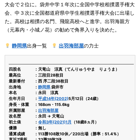
大会で２位に。袋井中学１年次に全国中学校相撲選手権大
会、中３次に全国都道府県中学生相撲選手権大会に出場し
た。高校は相撲の名門、飛龍高校へと進学。出羽海親方
（元幕内・小城ノ花）の勧めで角界入りを決めた。
静岡県
出身一覧
出羽海部屋
の力士
四股名
天竜山 涼真（てんりゅうやま りょうま）
最高位
三段目28枚目
最新番付
西 序二段38枚目
出身地
静岡県
袋井市
本名
永田 涼真
生年月日
平成14年(2002)
5月12日（24歳）
身長・体重
168cm・115.6kg
所属部屋
出羽海部屋
改名歴
永田 → 天竜山
初土俵
令和3年(2021)1月
（18歳8ヵ月）
優勝
無し
通算成績
113勝108敗10休／220出場（勝率：51.4％）
直近7場所
23勝19敗7休