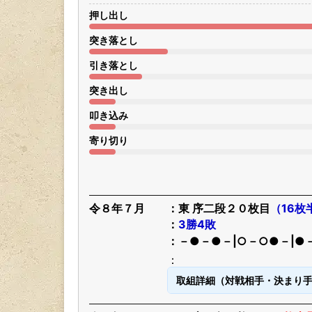
押し出し
突き落とし
引き落とし
突き出し
叩き込み
寄り切り
令８年７月
東 序二段２０枚目
（16枚
3勝4敗
－●－●－|○－○●－|●
取組詳細（対戦相手・決まり