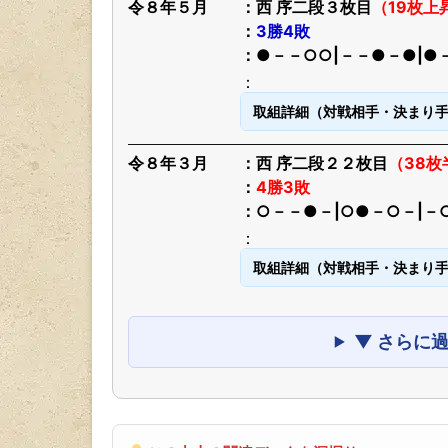
令８年５月
西 序二段３枚目
（19枚上
3勝4敗
●－－○○|－－●－●|●
取組詳細（対戦相手・決まり
令８年３月
西 序二段２２枚目
（38枚
4勝3敗
○－－●－|○●－○－|－
取組詳細（対戦相手・決まり
▼ さらに