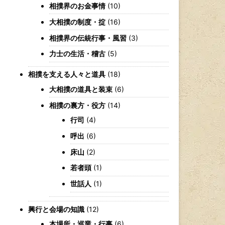
相撲界のお金事情
(10)
大相撲の制度・掟
(16)
相撲界の伝統行事・風習
(3)
力士の生活・稽古
(5)
相撲を支える人々と道具
(18)
大相撲の道具と装束
(6)
相撲の裏方・役方
(14)
行司
(4)
呼出
(6)
床山
(2)
若者頭
(1)
世話人
(1)
興行と会場の知識
(12)
本場所・巡業・行事
(6)