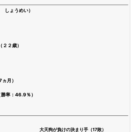
 しょうめい）
日（２２歳）
歳7ヵ月）
（勝率：46.9％）
大天狗が負けの決まり手（17敗）