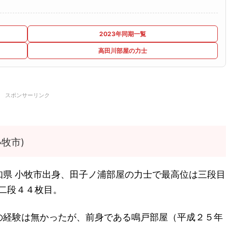
2023年同期一覧
高田川部屋の力士
スポンサーリンク
牧市)
知県 小牧市出身、田子ノ浦部屋の力士で最高位は三段目
序二段４４枚目。
の経験は無かったが、前身である鳴戸部屋（平成２５年