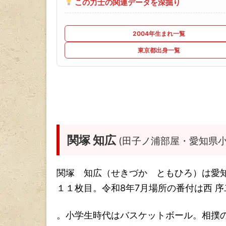
この力士の関連データを深掘り
2004年生まれ一覧
東京都出身一覧
関塚 知広
(田子ノ浦部屋・愛知県小
関塚 知広（せきづか ともひろ）は愛
１１枚目。令和8年7月場所の番付は西 
。小学生時代はバスケットボール。相撲