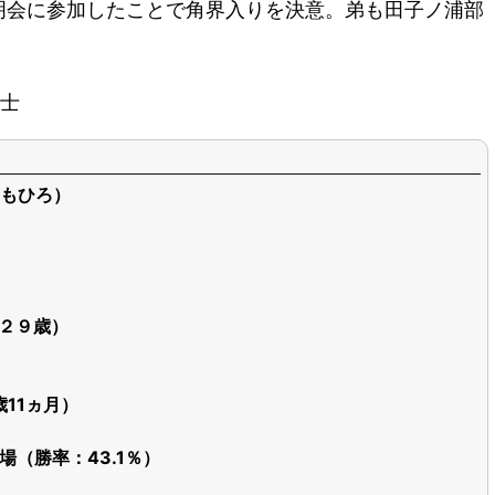
明会に参加したことで角界入りを決意。弟も田子ノ浦部
士
もひろ）
（２９歳）
歳11ヵ月）
出場（勝率：43.1％）