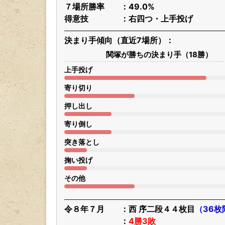
７場所勝率
49.0%
得意技
右四つ・上手投げ
決まり手傾向（直近7場所）
関塚が勝ちの決まり手（18勝）
上手投げ
寄り切り
押し出し
寄り倒し
突き落とし
掬い投げ
その他
令８年７月
西 序二段４４枚目
（36枚
4勝3敗