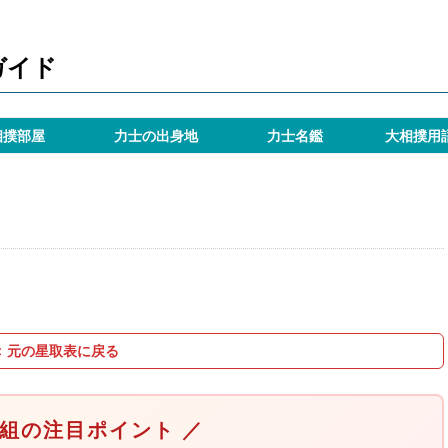
ガイド
相撲部屋
力士の出身地
力士名鑑
大相撲用
＜ 元の星取表に戻る
取組の注目ポイント ／