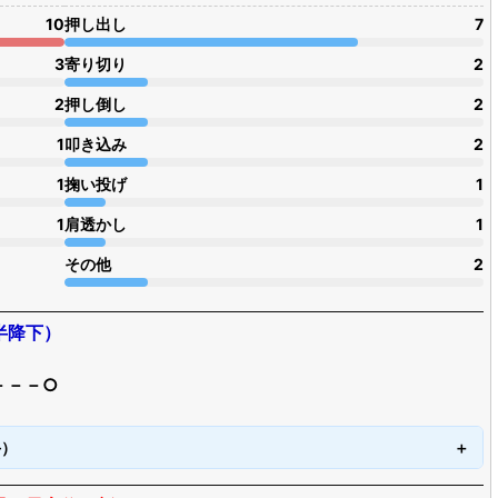
10
押し出し
7
3
寄り切り
2
2
押し倒し
2
1
叩き込み
2
1
掬い投げ
1
1
肩透かし
1
その他
2
半降下）
－－－○
手）