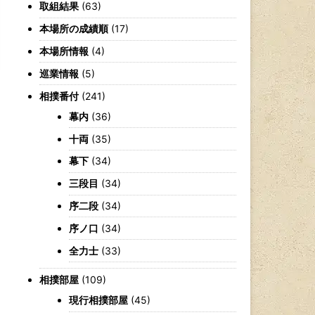
取組結果
(63)
本場所の成績順
(17)
本場所情報
(4)
巡業情報
(5)
相撲番付
(241)
幕内
(36)
十両
(35)
幕下
(34)
三段目
(34)
序二段
(34)
序ノ口
(34)
全力士
(33)
相撲部屋
(109)
現行相撲部屋
(45)