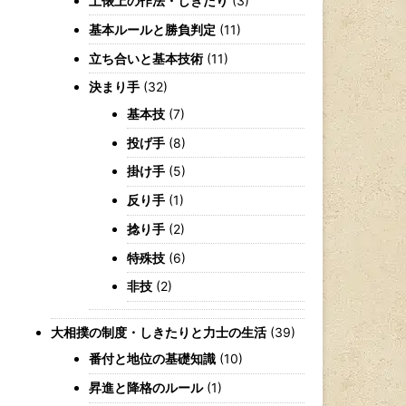
土俵上の作法・しきたり
(3)
基本ルールと勝負判定
(11)
立ち合いと基本技術
(11)
決まり手
(32)
基本技
(7)
投げ手
(8)
掛け手
(5)
反り手
(1)
捻り手
(2)
特殊技
(6)
非技
(2)
大相撲の制度・しきたりと力士の生活
(39)
番付と地位の基礎知識
(10)
昇進と降格のルール
(1)