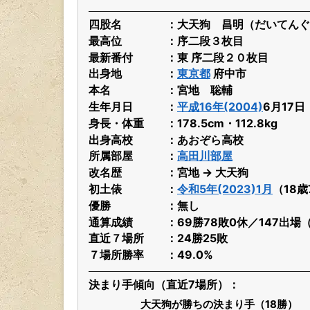
四股名
大天狗 昌明（だいてんぐ
最高位
序二段３枚目
最新番付
東 序二段２０枚目
出身地
東京都
府中市
本名
宮地 聡輔
生年月日
平成16年(2004)
6月17
身長・体重
178.5cm・112.8kg
出身高校
あおぞら高校
所属部屋
高田川部屋
改名歴
宮地 → 大天狗
初土俵
令和5年(2023)1月
（18
優勝
無し
通算成績
69勝78敗0休／147出場
直近７場所
24勝25敗
７場所勝率
49.0%
決まり手傾向（直近7場所）
大天狗が勝ちの決まり手（18勝）