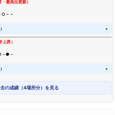
昇・最高位更新）
－○－－
手）
半上昇）
○－●－
手）
過去の成績（4場所分）を見る