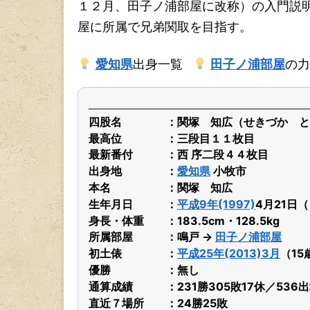
１２月、田子ノ浦部屋に改称）の入門説
屋に所属で兄弟関取を目指す。
愛知県
出身一覧
田子ノ浦部屋
の力
四股名
関塚 知広（せきづか と
最高位
三段目１１枚目
最新番付
西 序二段４４枚目
出身地
愛知県
小牧市
本名
関塚 知広
生年月日
平成9年(1997)
4月21日
身長・体重
183.5cm・128.5kg
所属部屋
鳴戸 →
田子ノ浦部屋
初土俵
平成25年(2013)3月
（15
優勝
無し
通算成績
231勝305敗17休／536
直近７場所
24勝25敗