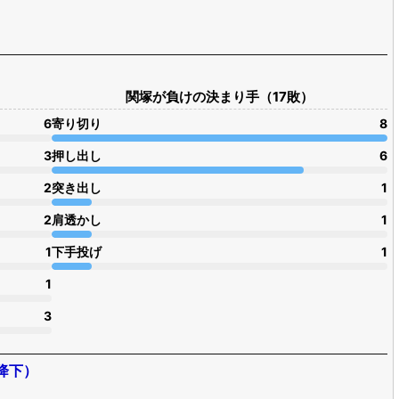
関塚が負けの決まり手（17敗）
6
寄り切り
8
3
押し出し
6
2
突き出し
1
2
肩透かし
1
1
下手投げ
1
1
3
降下）