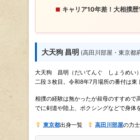
キャリア10年差！大相撲歴
■
大天狗 昌明
(高田川部屋・東京都
大天狗 昌明（だいてんぐ しょうめい
二段３枚目。令和8年7月場所の番付は東
相撲の経験は無かったが叔母のすすめで
でに剣道や陸上、ボクシングなどで身体
東京都
出身一覧
高田川部屋
の力士