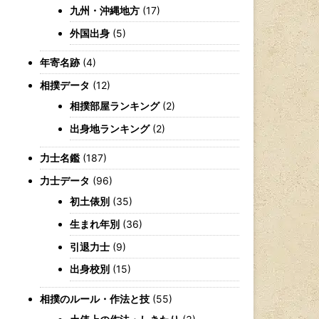
九州・沖縄地方
(17)
外国出身
(5)
年寄名跡
(4)
相撲データ
(12)
相撲部屋ランキング
(2)
出身地ランキング
(2)
力士名鑑
(187)
力士データ
(96)
初土俵別
(35)
生まれ年別
(36)
引退力士
(9)
出身校別
(15)
相撲のルール・作法と技
(55)