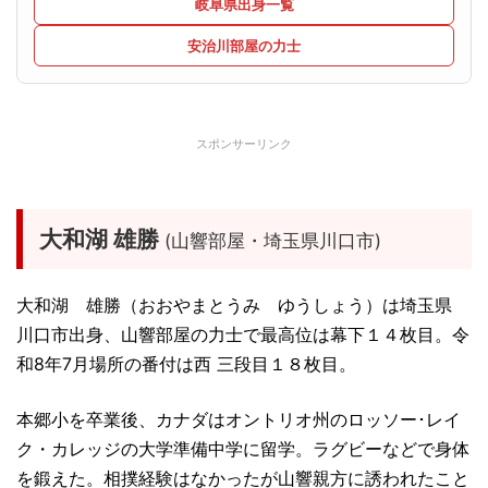
岐阜県出身一覧
安治川部屋の力士
スポンサーリンク
大和湖 雄勝
(山響部屋・埼玉県川口市)
大和湖 雄勝（おおやまとうみ ゆうしょう）は埼玉県
川口市出身、山響部屋の力士で最高位は幕下１４枚目。令
和8年7月場所の番付は西 三段目１８枚目。
本郷小を卒業後、カナダはオントリオ州のロッソー･レイ
ク・カレッジの大学準備中学に留学。ラグビーなどで身体
を鍛えた。相撲経験はなかったが山響親方に誘われたこと