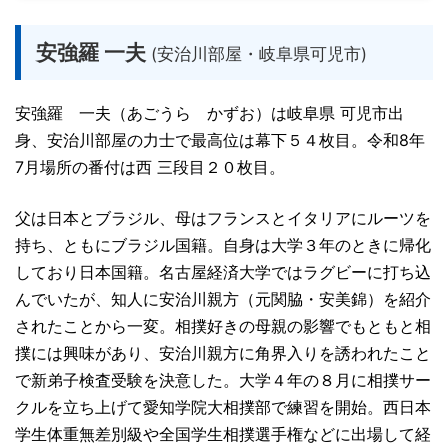
安強羅 一夫
(安治川部屋・岐阜県可児市)
安強羅 一夫（あごうら かずお）は岐阜県 可児市出
身、安治川部屋の力士で最高位は幕下５４枚目。令和8年
7月場所の番付は西 三段目２０枚目。
父は日本とブラジル、母はフランスとイタリアにルーツを
持ち、ともにブラジル国籍。自身は大学３年のときに帰化
しており日本国籍。名古屋経済大学ではラグビーに打ち込
んでいたが、知人に安治川親方（元関脇・安美錦）を紹介
されたことから一変。相撲好きの母親の影響でもともと相
撲には興味があり、安治川親方に角界入りを誘われたこと
で新弟子検査受験を決意した。大学４年の８月に相撲サー
クルを立ち上げて愛知学院大相撲部で練習を開始。西日本
学生体重無差別級や全国学生相撲選手権などに出場して経