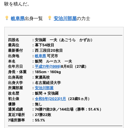
験を積んだ。
岐阜県
出身一覧
安治川部屋
の力士
四股名
安強羅 一夫（あごうら かずお）
最高位
幕下54枚目
最新番付
西 三段目20枚目
出身地
岐阜県
可児市
本名
飯間 ルーカス 一夫
生年月日
平成11年(1999)
8月6日（27歳）
身長・体重
185cm・160kg
出身高校
東濃高校
出身大学
名古屋経済大学
所属部屋
安治川部屋
改名歴
飯間 → 安強羅
初土俵
令和5年(2023)1月
（23歳5ヵ月）
優勝
無し
通算成績
74勝71敗2休／144出場（勝率：51.4％）
直近7場所
27勝22敗
7場所勝率
55.1%