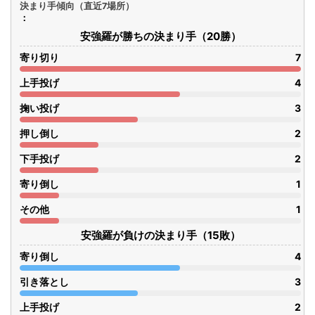
決まり手傾向（直近7場所）
安強羅が勝ちの決まり手（20勝）
寄り切り
7
上手投げ
4
掬い投げ
3
押し倒し
2
下手投げ
2
寄り倒し
1
その他
1
安強羅が負けの決まり手（15敗）
寄り倒し
4
引き落とし
3
上手投げ
2