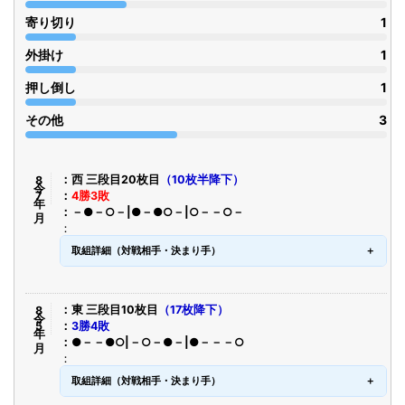
寄り切り
1
外掛け
1
押し倒し
1
その他
3
令8年7月
西 三段目20枚目
（10枚半降下）
4勝3敗
－●－○－|●－●○－|○－－○－
取組詳細（対戦相手・決まり手）
令8年5月
東 三段目10枚目
（17枚降下）
3勝4敗
●－－●○|－○－●－|●－－－○
取組詳細（対戦相手・決まり手）