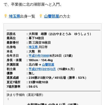
で、卒業後に北の湖部屋へと入門。
埼玉県
出身一覧
山響部屋
の力士
四股名
大和湖 雄勝（おおやまとうみ ゆうしょう）
最高位
幕下14枚目
最新番付
西 三段目18枚目
出身地
埼玉県
川口市
本名
大熊 和
生年月日
平成11年(1999)
6月25日（27歳）
身長・体重
180cm・134.4kg
所属部屋
北の湖 →
山響部屋
初土俵
平成27年(2015)3月
（15歳9ヵ月）
優勝
無し
通算成績
239勝213敗17休／451出場（勝率：53％）
直近7場所
23勝16敗10休
7場所勝率
59.0%
決まり手傾向（直近7場所）
大和湖が勝ちの決まり手（15勝）