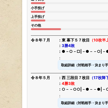
小手投げ
上手投げ
その他
令８年７月
東 幕下５７枚目
（10枚半
3勝4敗
●－○－□|－●－－○|－
取組詳細（対戦相手・決まり
令８年５月
西 三段目７枚目
（17枚降
4勝3敗
○－－○○|－●－－●|－
取組詳細（対戦相手・決まり