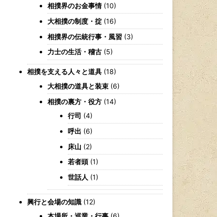
相撲界のお金事情
(10)
大相撲の制度・掟
(16)
相撲界の伝統行事・風習
(3)
力士の生活・稽古
(5)
相撲を支える人々と道具
(18)
大相撲の道具と装束
(6)
相撲の裏方・役方
(14)
行司
(4)
呼出
(6)
床山
(2)
若者頭
(1)
世話人
(1)
興行と会場の知識
(12)
本場所・巡業・行事
(6)