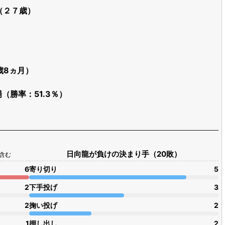
（２７歳）
歳8ヵ月）
場（勝率：51.3％）
日向龍が負けの決まり手（20敗）
1含む
6
寄り切り
5
2
下手投げ
3
2
掬い投げ
2
1
押し出し
2