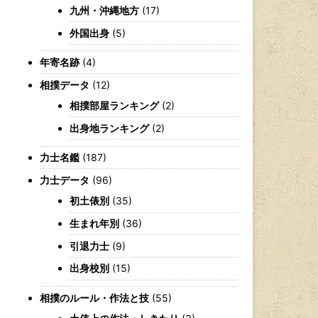
九州・沖縄地方
(17)
外国出身
(5)
年寄名跡
(4)
相撲データ
(12)
相撲部屋ランキング
(2)
出身地ランキング
(2)
力士名鑑
(187)
力士データ
(96)
初土俵別
(35)
生まれ年別
(36)
引退力士
(9)
出身校別
(15)
相撲のルール・作法と技
(55)