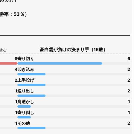
（勝率：53％）
豪白雲が負けの決まり手（16敗）
1含む
8
寄り切り
6
4
叩き込み
2
2
上手投げ
2
1
送り出し
2
1
肩透かし
1
1
寄り倒し
1
1
その他
2