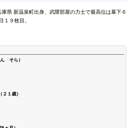
兵庫県 新温泉町出身、武隈部屋の力士で最高位は幕下６
段目１９枚目。
ん そら）
日（２１歳）
歳8ヵ月）