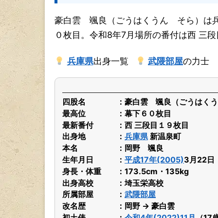
豪白雲 颯良（ごうはくうん そら）は
０枚目。令和8年7月場所の番付は西 三
兵庫県
出身一覧
武隈部屋
の力士
四股名
豪白雲 颯良（ごうはくう
最高位
幕下６０枚目
最新番付
西 三段目１９枚目
出身地
兵庫県
新温泉町
本名
岡野 颯良
生年月日
平成17年(2005)
3月22
身長・体重
173.5cm・135kg
出身高校
埼玉栄高校
所属部屋
武隈部屋
改名歴
岡野 → 豪白雲
初土俵
令和4年(2022)11月
（17