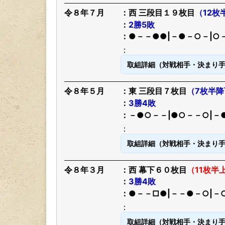
令８年７月
西 三段目１９枚目
（12枚
2勝5敗
●－－●●|－●－○－|○
取組詳細（対戦相手・決まり
令８年５月
東 三段目７枚目
（7枚半降
3勝4敗
－●○－－|●○－－○|－
取組詳細（対戦相手・決まり
令８年３月
西 幕下６０枚目
（11枚半
3勝4敗
●－－□●|－－●－○|－
取組詳細（対戦相手・決まり