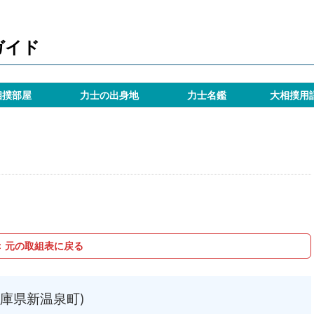
ガイド
相撲部屋
力士の出身地
力士名鑑
大相撲用
＜ 元の取組表に戻る
庫県新温泉町)