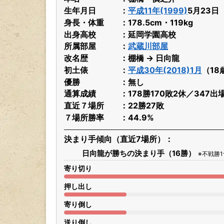
生年月日
平成11年(1999)
5月23日
身長・体重
178.5cm・119kg
出身高校
延岡学園高校
所属部屋
武蔵川部屋
改名歴
棚橋 → 日向龍
初土俵
平成30年(2018)1月
（18
優勝
無し
通算成績
178勝170敗2休／347出
直近７場所
22勝27敗
７場所勝率
44.9%
決まり手傾向（直近7場所）
日向龍が勝ちの決まり手（16勝）
※不戦勝
寄り切り
押し出し
寄り倒し
送り倒し