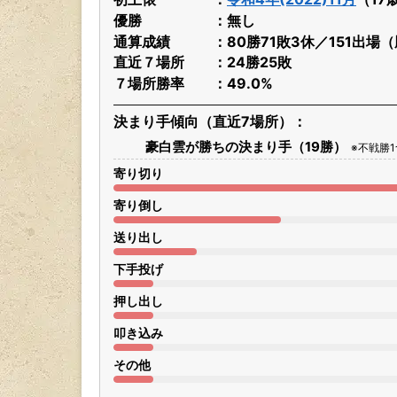
優勝
無し
通算成績
80勝71敗3休／151出場
直近７場所
24勝25敗
７場所勝率
49.0%
決まり手傾向（直近7場所）
豪白雲が勝ちの決まり手（19勝）
※不戦勝
寄り切り
寄り倒し
送り出し
下手投げ
押し出し
叩き込み
その他