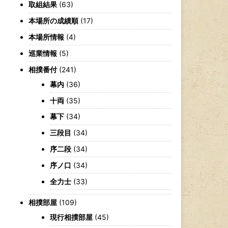
取組結果
(63)
本場所の成績順
(17)
本場所情報
(4)
巡業情報
(5)
相撲番付
(241)
幕内
(36)
十両
(35)
幕下
(34)
三段目
(34)
序二段
(34)
序ノ口
(34)
全力士
(33)
相撲部屋
(109)
現行相撲部屋
(45)