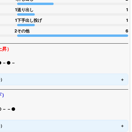
1
送り出し
1
1
下手出し投げ
1
2
その他
6
上昇）
●－●－
手）
下）
○－－●
手）