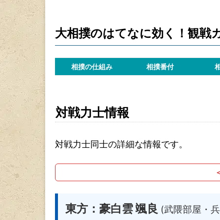
大相撲のはてなに効く！観戦
相撲の仕組み
相撲番付
対戦力士情報
対戦力士同士の詳細な情報です。
東方：豪白雲 颯良
(武隈部屋・兵