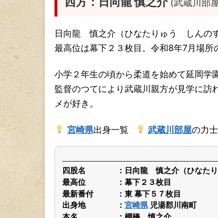
西方：日向龍 慎之介
(武蔵川部
日向龍 慎之介（ひなたりゅう しんの
最高位は幕下２３枚目。令和8年7月場所
小学２年生の頃から柔道を始めて延岡学
監督のつてにより武蔵川親方が見学に訪
メが好き。
宮崎県
出身一覧
武蔵川部屋
の力士
四股名
日向龍 慎之介（ひなたり
最高位
幕下２３枚目
最新番付
東 幕下５７枚目
出身地
宮崎県
児湯郡川南町
本名
棚橋 慎之介