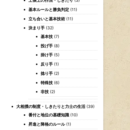
土俵上の作法・しきたり
(3)
基本ルールと勝負判定
(11)
立ち合いと基本技術
(11)
決まり手
(32)
基本技
(7)
投げ手
(8)
掛け手
(5)
反り手
(1)
捻り手
(2)
特殊技
(6)
非技
(2)
大相撲の制度・しきたりと力士の生活
(39)
番付と地位の基礎知識
(10)
昇進と降格のルール
(1)