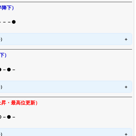
半降下）
－－－●
手）
下）
●－●－
手）
上昇・最高位更新）
○－●－
手）