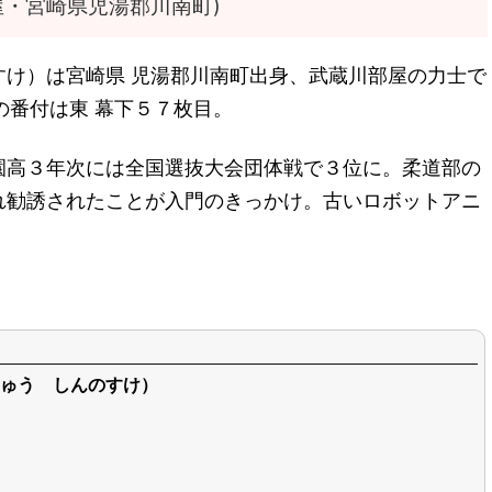
屋・宮崎県児湯郡川南町)
すけ）は宮崎県 児湯郡川南町出身、武蔵川部屋の力士で
の番付は東 幕下５７枚目。
園高３年次には全国選抜大会団体戦で３位に。柔道部の
れ勧誘されたことが入門のきっかけ。古いロボットアニ
ゅう しんのすけ）