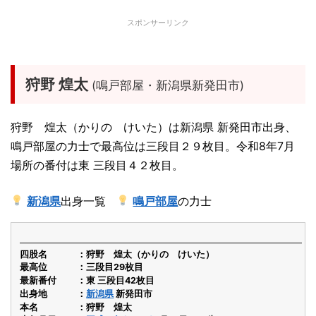
スポンサーリンク
狩野 煌太
(鳴戸部屋・新潟県新発田市)
狩野 煌太（かりの けいた）は新潟県 新発田市出身、
鳴戸部屋の力士で最高位は三段目２９枚目。令和8年7月
場所の番付は東 三段目４２枚目。
新潟県
出身一覧
鳴戸部屋
の力士
四股名
狩野 煌太（かりの けいた）
最高位
三段目29枚目
最新番付
東 三段目42枚目
出身地
新潟県
新発田市
本名
狩野 煌太