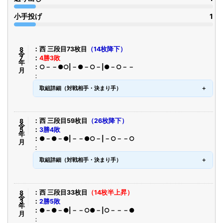
小手投げ
1
令8年7月
西 三段目73枚目
（14枚降下）
4勝3敗
○－－●○|－●－○－|●－○－－
取組詳細（対戦相手・決まり手）
令8年5月
西 三段目59枚目
（26枚降下）
3勝4敗
●－●－●|－－●○－|－○－－○
取組詳細（対戦相手・決まり手）
令8年3月
西 三段目33枚目
（14枚半上昇）
2勝5敗
●－●－●|－－○●－|○－－－●