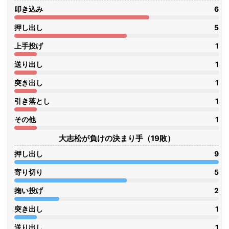
叩き込み
6
押し出し
5
上手投げ
1
送り出し
1
突き出し
1
引き落とし
1
その他
1
大志松が負けの決まり手（19敗）
押し出し
9
寄り切り
5
掬い投げ
2
突き出し
1
送り出し
1