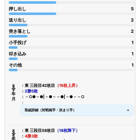
押し出し
5
送り出し
2
突き落とし
2
小手投げ
1
叩き込み
1
その他
1
令8年7月
東 三段目42枚目
（16枚上昇）
2勝5敗
－○●－●|－●－－●|－●－－○
取組詳細（対戦相手・決まり手）
令8年5月
東 三段目58枚目
（18枚降下）
4勝3敗