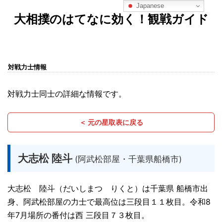
Japanese
大相撲のはてなに効く！観戦ガイド
対戦力士情報
対戦力士同士の詳細な情報です。
＜ 元の星取表に戻る
大志松 陸斗
(阿武松部屋・千葉県船橋市)
大志松 陸斗（だいしまつ りくと）は千葉県 船橋市出
身、阿武松部屋の力士で最高位は三段目１１枚目。令和8
年7月場所の番付は西 三段目７３枚目。