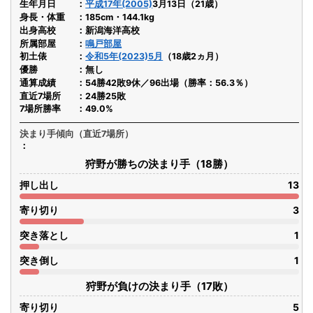
生年月日
平成17年(2005)
3月13日（21歳）
身長・体重
185cm・144.1kg
出身高校
新潟海洋高校
所属部屋
鳴戸部屋
初土俵
令和5年(2023)5月
（18歳2ヵ月）
優勝
無し
通算成績
54勝42敗9休／96出場（勝率：56.3％）
直近7場所
24勝25敗
7場所勝率
49.0%
決まり手傾向（直近7場所）
狩野が勝ちの決まり手（18勝）
押し出し
13
寄り切り
3
突き落とし
1
突き倒し
1
狩野が負けの決まり手（17敗）
寄り切り
5