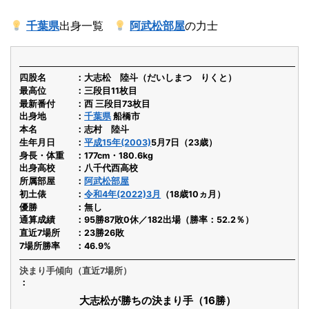
千葉県
出身一覧
阿武松部屋
の力士
四股名
大志松 陸斗（だいしまつ りくと）
最高位
三段目11枚目
最新番付
西 三段目73枚目
出身地
千葉県
船橋市
本名
志村 陸斗
生年月日
平成15年(2003)
5月7日（23歳）
身長・体重
177cm・180.6kg
出身高校
八千代西高校
所属部屋
阿武松部屋
初土俵
令和4年(2022)3月
（18歳10ヵ月）
優勝
無し
通算成績
95勝87敗0休／182出場（勝率：52.2％）
直近7場所
23勝26敗
7場所勝率
46.9%
決まり手傾向（直近7場所）
大志松が勝ちの決まり手（16勝）