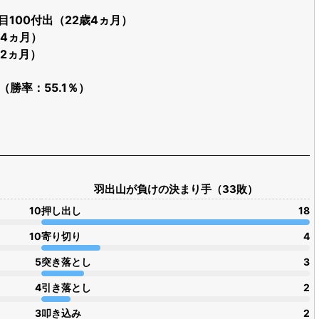
目100付出（22歳4ヵ月）
歳4ヵ月）
歳2ヵ月）
場（勝率：55.1％）
羽出山が負けの決まり手（33敗）
10
押し出し
18
10
寄り切り
4
5
突き落とし
3
4
引き落とし
2
3
叩き込み
2