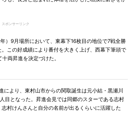
スポンサーリンク
4年）9月場所において、東幕下16枚目の地位で7戦全勝
た。この好成績により番付を大きく上げ、西幕下筆頭で
して十両昇進を決定づけた。
両昇進により、東村山市からの関取誕生は元小結・黒瀬川
2人目となった。昇進会見では同郷のスターである志村
、志村けんさんと自分の名前が出るくらいに活躍した