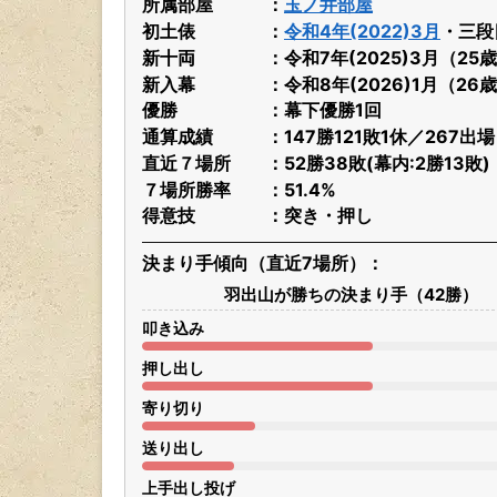
所属部屋
玉ノ井部屋
初土俵
令和4年(2022)3月
・三段
新十両
令和7年(2025)3月（25
新入幕
令和8年(2026)1月（26
優勝
幕下優勝1回
通算成績
147勝121敗1休／267出
直近７場所
52勝38敗(幕内:2勝13敗)
７場所勝率
51.4%
得意技
突き・押し
決まり手傾向（直近7場所）
羽出山が勝ちの決まり手（42勝）
叩き込み
押し出し
寄り切り
送り出し
上手出し投げ