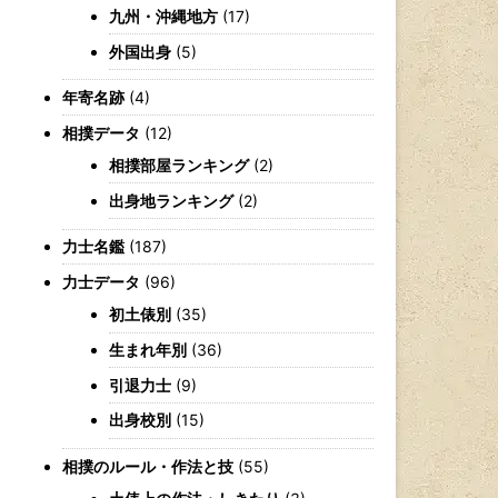
九州・沖縄地方
(17)
外国出身
(5)
年寄名跡
(4)
相撲データ
(12)
相撲部屋ランキング
(2)
出身地ランキング
(2)
力士名鑑
(187)
力士データ
(96)
初土俵別
(35)
生まれ年別
(36)
引退力士
(9)
出身校別
(15)
相撲のルール・作法と技
(55)