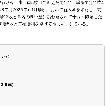
行させ、東十両5枚目で迎えた同年11月場所では11勝4
8年（2026年）1月場所において新入幕を果たし、前
2勝13敗と幕内の厚い壁に跳ね返されて十両へ陥落した
10勝5敗と二桁勝利を挙げて地力を示している。
ょう）
（２６歳）