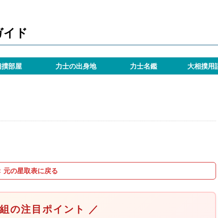
ガイド
相撲部屋
力士の出身地
力士名鑑
大相撲用
＜ 元の星取表に戻る
取組の注目ポイント ／