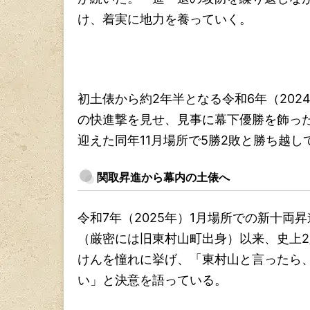
け、着実に地力を養っていく。
初土俵から約2年半となる令和6年（202
の快進撃を見せ、見事に幕下優勝を飾っ
迎えた同年11月場所で5勝2敗と勝ち越
関取昇進から幕内の土俵へ
令和7年（2025年）1月場所での新十
（厳密には旧東村山町出身）以来、史上
けんを憧れに挙げ、「東村山と言ったら
い」と決意を語っている。