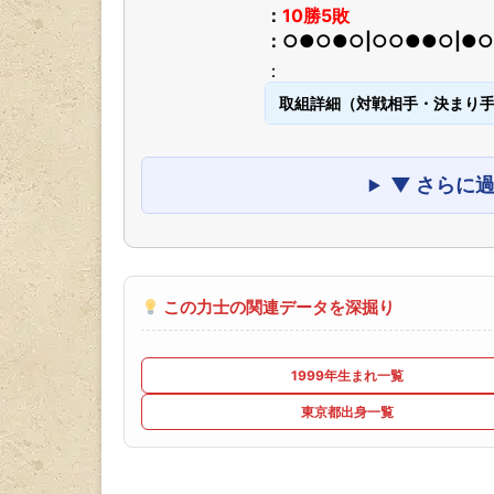
10勝5敗
○●○●○|○○●●○|●
取組詳細（対戦相手・決まり
▼ さらに
この力士の関連データを深掘り
1999年生まれ一覧
東京都出身一覧