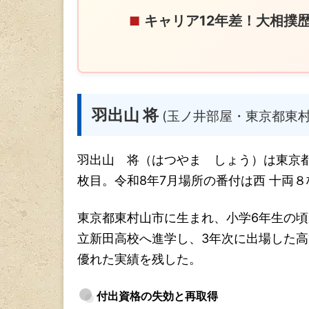
キャリア12年差！大相撲
■
羽出山 将
(玉ノ井部屋・東京都東村
羽出山 将（はつやま しょう）は東京
枚目。令和8年7月場所の番付は西 十両８
東京都東村山市に生まれ、小学6年生の
立新田高校へ進学し、3年次に出場した高
優れた実績を残した。
付出資格の失効と再取得