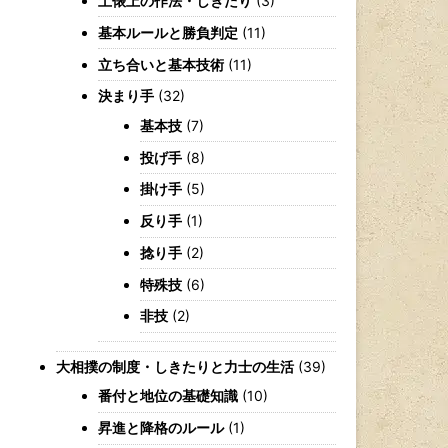
土俵上の作法・しきたり
(3)
基本ルールと勝負判定
(11)
立ち合いと基本技術
(11)
決まり手
(32)
基本技
(7)
投げ手
(8)
掛け手
(5)
反り手
(1)
捻り手
(2)
特殊技
(6)
非技
(2)
大相撲の制度・しきたりと力士の生活
(39)
番付と地位の基礎知識
(10)
昇進と降格のルール
(1)