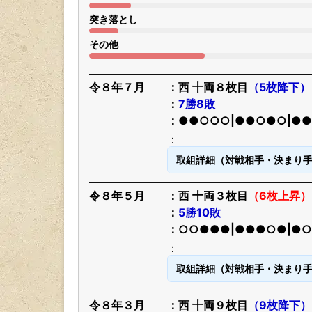
突き落とし
その他
令８年７月
西 十両８枚目
（5枚降下）
7勝8敗
●●○○○|●●○●○|●
取組詳細（対戦相手・決まり
令８年５月
西 十両３枚目
（6枚上昇）
5勝10敗
○○●●●|●●●○●|●
取組詳細（対戦相手・決まり
令８年３月
西 十両９枚目
（9枚降下）