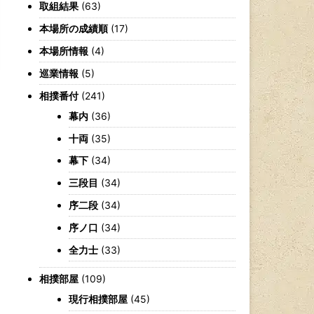
取組結果
(63)
本場所の成績順
(17)
本場所情報
(4)
巡業情報
(5)
相撲番付
(241)
幕内
(36)
十両
(35)
幕下
(34)
三段目
(34)
序二段
(34)
序ノ口
(34)
全力士
(33)
相撲部屋
(109)
現行相撲部屋
(45)