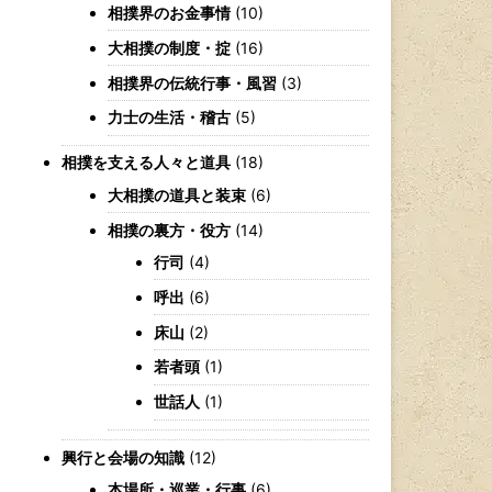
相撲界のお金事情
(10)
大相撲の制度・掟
(16)
相撲界の伝統行事・風習
(3)
力士の生活・稽古
(5)
相撲を支える人々と道具
(18)
大相撲の道具と装束
(6)
相撲の裏方・役方
(14)
行司
(4)
呼出
(6)
床山
(2)
若者頭
(1)
世話人
(1)
興行と会場の知識
(12)
本場所・巡業・行事
(6)