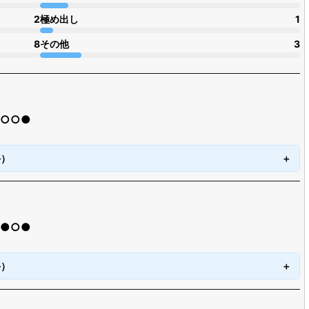
2
極め出し
1
8
その他
3
●○○●
手）
○●○●
手）