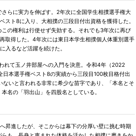
でさらに実力を伸ばす。2年次に全国学生相撲選手権大
ベスト8に入り、大相撲の三段目付出資格を獲得した。
めこの権利は行使せず失効する。それでも3年次に再び
を再取得した。4年次には東日本学生相撲個人体重別選手
6に入るなど活躍を続けた。
われて玉ノ井部屋への入門を決意。令和4年（2022
全日本選手権ベスト8の実績から三段目100枚目格付出
いないと言われる非常に希少な苗字であり、「本名とそ
、本名の「羽出山」を四股名としている。
下へ昇進したが、そこからは幕下の分厚い壁に挑む時期
がらも、長身と恵まれた体格を活かした相撲に磨きをか