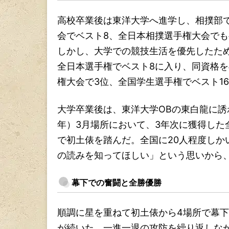
高校卒業後は東洋大学へ進学し、相撲部
会でベスト8、全日本相撲選手権大会でも
しかし、大学での競技生活を優先したた
全日本選手権でベスト8に入り、同資格
権大会で3位、全国学生選手権でベスト1
大学卒業後は、東洋大学OBの東白龍に誘
年）3月場所において、3年次に獲得した
で初土俵を踏んだ。全国に20人程度しか
の読みを知ってほしい」という思いから
幕下での奮闘と全勝優勝
順調に星を重ねて初土俵から4場所で幕
が続いた。一進一退の攻防を繰り返しな