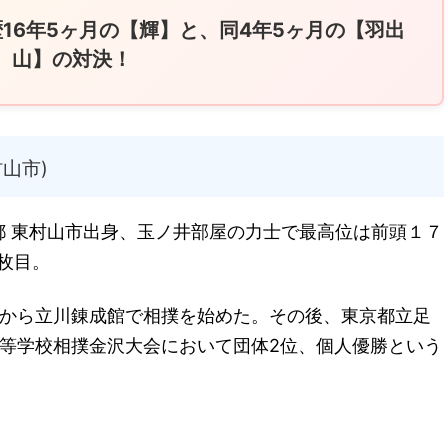
歴16年5ヶ月の【輝】と、同4年5ヶ月の【羽出
山】の対決！
山市)
都 東村山市出身、玉ノ井部屋の力士で最高位は前頭１７
枚目。
頃から立川錬成館で相撲を始めた。その後、東京都立足
等学校相撲金沢大会において団体2位、個人優勝という