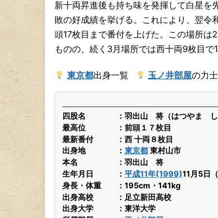
新十両昇進後も持ち味を発揮して白星を先
敗の好成績を挙げる。これにより、翌令和
頭17枚目まで番付を上げた。この場所は
ものの、続く3月場所では西十両9枚目で
東京都
出身一覧
玉ノ井部屋
の力士
四股名
羽出山 将（はつやま し
最高位
前頭１７枚目
最新番付
西 十両８枚目
出身地
東京都
東村山市
本名
羽出山 将
生年月日
平成11年(1999)
11月5日
身長・体重
195cm・141kg
出身高校
足立新田高校
出身大学
東洋大学