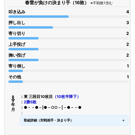
春雷が負けの決まり手（16敗）
※不戦敗1含む
叩き込み
4
押し出し
3
寄り切り
2
上手投げ
2
掬い投げ
2
寄り倒し
1
その他
1
令8年7月
東 三段目10枚目
（10枚半降下）
2勝5敗
●－－●－|●－○○－|－●－－●
取組詳細（対戦相手・決まり手）