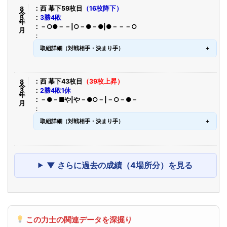
令8年5月
西 幕下59枚目
（16枚降下）
3勝4敗
－○●－－|○－●－●|●－－－○
取組詳細（対戦相手・決まり手）
令8年3月
西 幕下43枚目
（39枚上昇）
2勝4敗1休
－●－■や|や－●○－|－○－●－
取組詳細（対戦相手・決まり手）
▼ さらに過去の成績（4場所分）を見る
この力士の関連データを深掘り