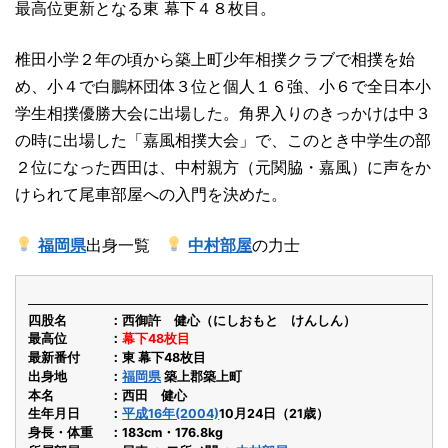
最高位更新となる東 幕下４８枚目。
椎田小学２年の頃から築上町少年相撲クラブで相撲を始
め、小４で白鵬杯団体３位と個人１６強、小６で全日本小
学生相撲優勝大会に出場した。角界入りのきっかけは中３
の時に出場した「嘉風相撲大会」で、このとき中学生の部
２位になった西田は、中村親方（元関脇・嘉風）に声をか
けられて尾車部屋への入門を決めた。
福岡県
出身一覧
中村部屋
の力士
四股名
西御許 健心（にしおもと けんしん）
最高位
幕下48枚目
最新番付
東 幕下48枚目
出身地
福岡県
築上郡築上町
本名
西田 健心
生年月日
平成16年(2004)
10月24日（21歳）
身長・体重
183cm・176.8kg