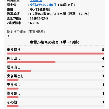
所属部屋
立浪部屋
初土俵
令和3年(2021)5月
（16歳1ヵ月）
優勝
序ノ口優勝1回
通算成績
112勝104敗1休／215出場（勝率：52.1％）
直近7場所
23勝25敗1休
7場所勝率
48.9%
決まり手傾向（直近7場所）
春雷が勝ちの決まり手（18勝）
寄り切り
8
押し出し
4
送り出し
2
突き落とし
1
突き出し
1
寄り倒し
1
その他
1