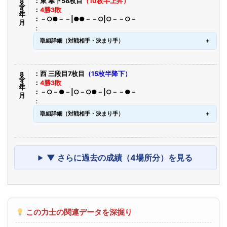
令8年5月
東 幕下58枚目
（10枚半上昇）
4勝3敗
－○●－－|●●－－○|○－－○－
取組詳細（対戦相手・決まり手）
令8年3月
西 三段目7枚目
（15枚半降下）
4勝3敗
－○－●－|○－○●－|○－－●－
取組詳細（対戦相手・決まり手）
▼ さらに過去の成績（4場所分）を見る
この力士の関連データを深掘り