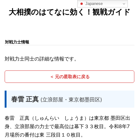
Japanese
大相撲のはてなに効く！観戦ガイド
対戦力士情報
対戦力士同士の詳細な情報です。
＜ 元の星取表に戻る
春雷 正真
(立浪部屋・東京都墨田区)
春雷 正真（しゅんらい しょうま）は東京都 墨田区出
身、立浪部屋の力士で最高位は幕下３３枚目。令和8年7
月場所の番付は東 三段目１０枚目。