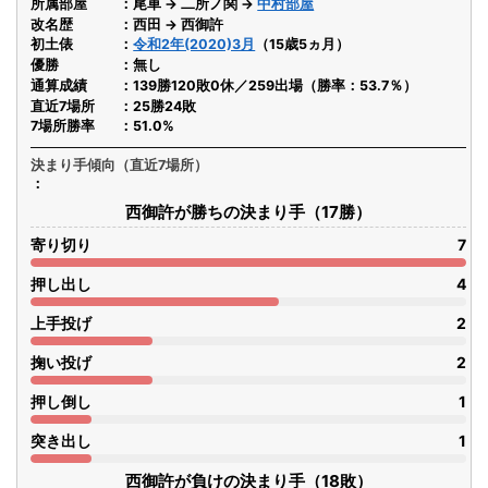
所属部屋
尾車 → 二所ノ関 →
中村部屋
改名歴
西田 → 西御許
初土俵
令和2年(2020)3月
（15歳5ヵ月）
優勝
無し
通算成績
139勝120敗0休／259出場（勝率：53.7％）
直近7場所
25勝24敗
7場所勝率
51.0%
決まり手傾向（直近7場所）
西御許が勝ちの決まり手（17勝）
寄り切り
7
押し出し
4
上手投げ
2
掬い投げ
2
押し倒し
1
突き出し
1
西御許が負けの決まり手（18敗）