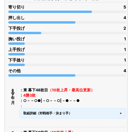
寄り切り
5
押し出し
4
下手投げ
2
掬い投げ
1
上手投げ
1
下手捻り
1
その他
4
令8年7月
東 幕下48枚目
（10枚上昇・最高位更新）
4勝3敗
○－－○●|－○－－○|－●－－●
取組詳細（対戦相手・決まり手）