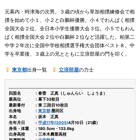
元幕内・時津海の次男。３歳の頃から草加相撲練修会で相
撲を始めて小１、小２と白鵬杯優勝。小４でわんぱく相撲
全国大会２位、全日本小学生優勝大会３位。小５でもわん
ぱく相撲全国大会２位や白鵬杯２位など活躍した。柏第二
中学２年次に全国中学校相撲選手権大会団体ベスト８。中
学を卒業後、３歳上の兄とともに立浪部屋の門を叩く。
東京都
出身一覧
立浪部屋
の力士
四股名
春雷 正真（しゅんらい しょうま）
最高位
幕下33枚目
最新番付
東 三段目10枚目
出身地
東京都
墨田区
本名
坂本 正真
生年月日
平成17年(2005)
4月10日（21歳）
身長・体重
180.5cm・133.6kg
出身高校
三本木農業高校