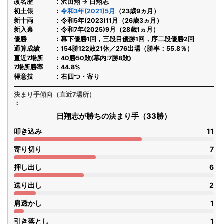
改名歴
沢田翔 → 日翔志
初土俵
令和3年(2021)5月
（23歳9ヵ月）
新十両
令和5年(2023)11月（26歳3ヵ月）
新入幕
令和7年(2025)9月（28歳1ヵ月）
優勝
幕下優勝1回，三段目優勝1回，序二段優勝2回
通算成績
154勝122敗21休／276出場（勝率：55.8％）
直近7場所
40勝50敗(幕内:7勝8敗)
7場所勝率
44.8%
得意技
右四つ・寄り
決まり手傾向（直近7場所）
日翔志が勝ちの決まり手（33勝）
叩き込み
11
寄り切り
7
押し出し
6
送り出し
2
肩透かし
1
引き落とし
1