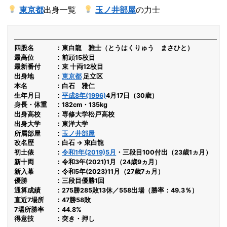
東京都
出身一覧
玉ノ井部屋
の力士
四股名
東白龍 雅士（とうはくりゅう まさひと）
最高位
前頭15枚目
最新番付
東 十両12枚目
出身地
東京都
足立区
本名
白石 雅仁
生年月日
平成8年(1996)
4月17日（30歳）
身長・体重
182cm・135kg
出身高校
専修大学松戸高校
出身大学
東洋大学
所属部屋
玉ノ井部屋
改名歴
白石 → 東白龍
初土俵
令和1年(2019)5月
・三段目100付出（23歳1ヵ月）
新十両
令和3年(2021)1月（24歳9ヵ月）
新入幕
令和5年(2023)11月（27歳7ヵ月）
優勝
三段目優勝1回
通算成績
275勝285敗13休／558出場（勝率：49.3％）
直近7場所
47勝58敗
7場所勝率
44.8%
得意技
突き・押し