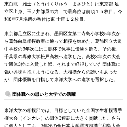
東白龍 雅士（とうはくりゅう まさひと）は東京都 足
立区出身、玉ノ井部屋の力士で最高位は前頭１５枚目。令
和8年7月場所の番付は東 十両１２枚目。
東京都足立区に生まれ、墨田区立第二寺島小学校5年次か
ら葛飾白鳥相撲教室に通って相撲を始めた。葛飾区立大道
中学校の3年次には白鵬杯で見事に優勝を飾る。その後、
千葉県の専修大学松戸高校へ進学した。高校3年次の大会
で団体3位に入賞した際、それまで軽視していた団体戦に
強い興味を抱くようになる。大相撲からの誘いもあった
が、団体優勝を目指して東洋大学への進学を選択した。
団体戦への思いと大学での活躍
東洋大学の相撲部では、目標としていた全国学生相撲選手
権大会（インカレ）の団体3連覇に大きく貢献した。さら
に個人としても、3年次の全日本大学選抜相撲宇和島大会