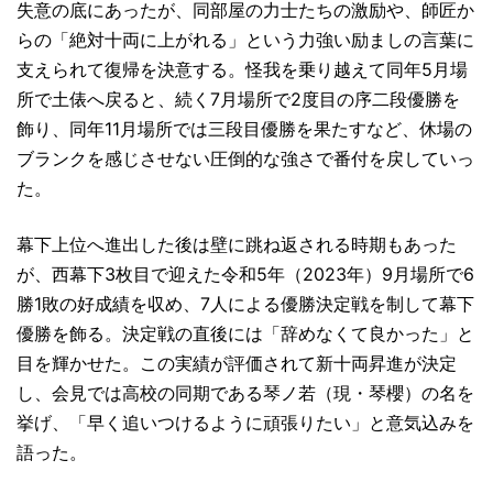
失意の底にあったが、同部屋の力士たちの激励や、師匠か
らの「絶対十両に上がれる」という力強い励ましの言葉に
支えられて復帰を決意する。怪我を乗り越えて同年5月場
所で土俵へ戻ると、続く7月場所で2度目の序二段優勝を
飾り、同年11月場所では三段目優勝を果たすなど、休場の
ブランクを感じさせない圧倒的な強さで番付を戻していっ
た。
幕下上位へ進出した後は壁に跳ね返される時期もあった
が、西幕下3枚目で迎えた令和5年（2023年）9月場所で6
勝1敗の好成績を収め、7人による優勝決定戦を制して幕下
優勝を飾る。決定戦の直後には「辞めなくて良かった」と
目を輝かせた。この実績が評価されて新十両昇進が決定
し、会見では高校の同期である琴ノ若（現・琴櫻）の名を
挙げ、「早く追いつけるように頑張りたい」と意気込みを
語った。