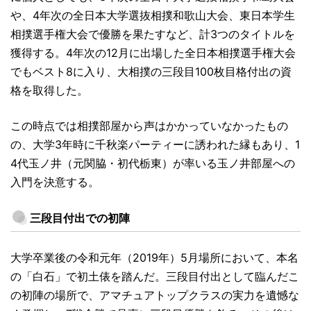
や、4年次の全日本大学選抜相撲和歌山大会、東日本学生
相撲選手権大会で優勝を果たすなど、計3つのタイトルを
獲得する。4年次の12月に出場した全日本相撲選手権大会
でもベスト8に入り、大相撲の三段目100枚目格付出の資
格を取得した。
この時点では相撲部屋から声はかかっていなかったもの
の、大学3年時に千秋楽パーティーに誘われた縁もあり、1
4代玉ノ井（元関脇・初代栃東）が率いる玉ノ井部屋への
入門を決意する。
三段目付出での初陣
大学卒業後の令和元年（2019年）5月場所において、本名
の「白石」で初土俵を踏んだ。三段目付出として臨んだこ
の初陣の場所で、アマチュアトップクラスの実力を遺憾な