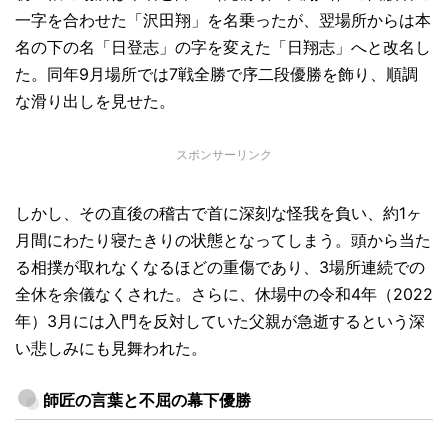
一字を合わせた「沢田翔」を名乗ったが、翌場所からは本
名の下の名「日登志」の字を変えた「日翔志」へと改名し
た。同年9月場所では7戦全勝で序二段優勝を飾り、順調
な滑り出しを見せた。
スポンサーリンク
しかし、その直後の稽古で首に深刻な怪我を負い、約1ヶ
月間にわたり寝たきりの状態となってしまう。頭から当た
る相撲が取れなくなるほどの重傷であり、3場所連続での
全休を余儀なくされた。さらに、休場中の令和4年（2022
年）3月には入門を反対していた父親が急逝するという深
い悲しみにも見舞われた。
師匠の言葉と不屈の幕下優勝