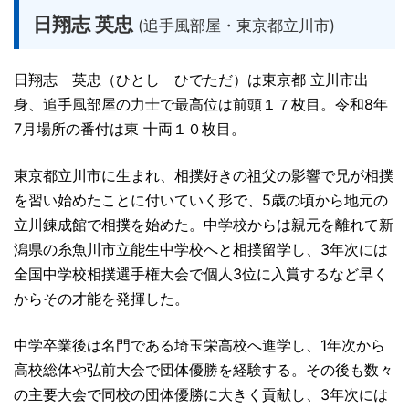
日翔志 英忠
(追手風部屋・東京都立川市)
日翔志 英忠（ひとし ひでただ）は東京都 立川市出
身、追手風部屋の力士で最高位は前頭１７枚目。令和8年
7月場所の番付は東 十両１０枚目。
東京都立川市に生まれ、相撲好きの祖父の影響で兄が相撲
を習い始めたことに付いていく形で、5歳の頃から地元の
立川錬成館で相撲を始めた。中学校からは親元を離れて新
潟県の糸魚川市立能生中学校へと相撲留学し、3年次には
全国中学校相撲選手権大会で個人3位に入賞するなど早く
からその才能を発揮した。
中学卒業後は名門である埼玉栄高校へ進学し、1年次から
高校総体や弘前大会で団体優勝を経験する。その後も数々
の主要大会で同校の団体優勝に大きく貢献し、3年次には