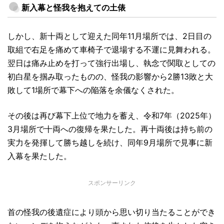
新入幕と怪我を抱えての土俵
しかし、新十両として迎えた同年11月場所では、2日目の
取組で右足を痛めて車椅子で退場する不運に見舞われる。
翌日は痛み止めを打って強行出場し、執念で関取としての
初白星を掴み取ったものの、怪我の影響から2勝13敗と大
敗して1場所で幕下への陥落を余儀なくされた。
その後は再び幕下上位で地力を蓄え、令和7年（2025年）
3月場所で十両への復帰を果たした。再十両後は持ち前の
実力を発揮して勝ち越しを続け、同年9月場所で見事に新
入幕を果たした。
スポンサーリンク
首の怪我の後遺症により頭から思い切り当たることができ