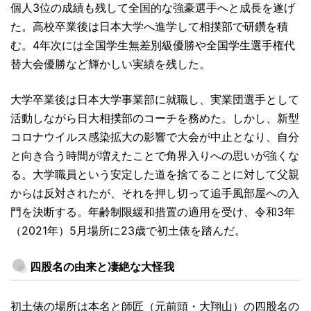
個人3位の成績も残して全国的な強豪選手へと成長を遂げ
た。高校卒業後は日本大学へ進学して相撲部で研鑽を積
む。4年次には全国学生無差別級優勝や全国学生選手権代
替大会優勝など輝かしい実績を残した。
大学卒業後は日本大学事業部に就職し、実業団選手として
活動しながら日大相撲部のコーチを務めた。しかし、新型
コロナウイルス感染拡大の影響で大会が中止となり、自分
と向き合う時間が増えたことで角界入りへの思いが強くな
る。大学職員という安定した道を捨てることに対して父親
からは反対されたが、それを押し切って追手風部屋への入
門を決断する。年齢制限緩和措置の適用を受け、令和3年
（2021年）5月場所に23歳で初土俵を踏んだ。
四股名の由来と凄絶な大怪我
初土俵の場所は本名と師匠（元前頭・大翔山）の四股名の