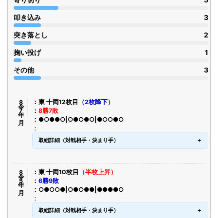
叩き込み
3
突き落とし
2
掬い投げ
1
その他
3
令8年7月
東 十両12枚目
（2枚降下）
8勝7敗
●○●●○|○●○●○|●○○●○
取組詳細（対戦相手・決まり手）
令8年5月
東 十両10枚目
（半枚上昇）
6勝9敗
○●○○●|○●○●●|●●●●○
取組詳細（対戦相手・決まり手）