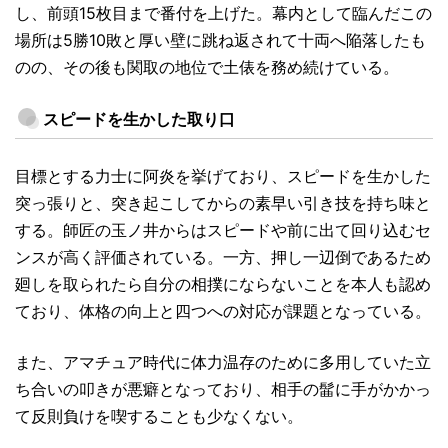
し、前頭15枚目まで番付を上げた。幕内として臨んだこの
場所は5勝10敗と厚い壁に跳ね返されて十両へ陥落したも
のの、その後も関取の地位で土俵を務め続けている。
スピードを生かした取り口
目標とする力士に阿炎を挙げており、スピードを生かした
突っ張りと、突き起こしてからの素早い引き技を持ち味と
する。師匠の玉ノ井からはスピードや前に出て回り込むセ
ンスが高く評価されている。一方、押し一辺倒であるため
廻しを取られたら自分の相撲にならないことを本人も認め
ており、体格の向上と四つへの対応が課題となっている。
また、アマチュア時代に体力温存のために多用していた立
ち合いの叩きが悪癖となっており、相手の髷に手がかかっ
て反則負けを喫することも少なくない。