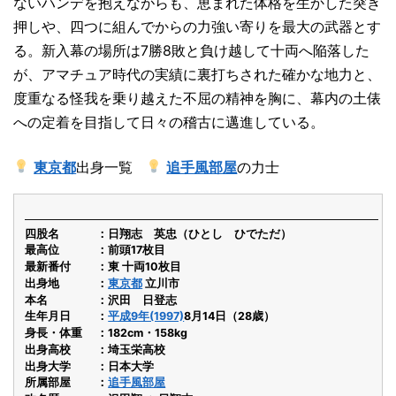
ないハンデを抱えながらも、恵まれた体格を生かした突き
押しや、四つに組んでからの力強い寄りを最大の武器とす
る。新入幕の場所は7勝8敗と負け越して十両へ陥落した
が、アマチュア時代の実績に裏打ちされた確かな地力と、
度重なる怪我を乗り越えた不屈の精神を胸に、幕内の土俵
への定着を目指して日々の稽古に邁進している。
東京都
出身一覧
追手風部屋
の力士
四股名
日翔志 英忠（ひとし ひでただ）
最高位
前頭17枚目
最新番付
東 十両10枚目
出身地
東京都
立川市
本名
沢田 日登志
生年月日
平成9年(1997)
8月14日（28歳）
身長・体重
182cm・158kg
出身高校
埼玉栄高校
出身大学
日本大学
所属部屋
追手風部屋