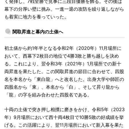
く発揮し、7戦全勝で見事に三段目優勝を飾る。その後は
幕下の分厚い壁に挑み、一進一退の攻防を繰り返しながら
も着実に地力を養っていった。
関取昇進と幕内の土俵へ
初土俵から約1年半となる令和2年（2020年）11月場所に
おいて、西幕下2枚目の地位で4勝3敗と勝ち越しを決め
る。これにより、翌令和3年（2021年）1月場所での新十
両昇進を果たした。この関取昇進の節目に合わせて、四股
名を本名から「東白龍」へと改名した。出身大学や師匠の
四股名から「東」、本名から「白」、そして昇り龍から
「龍」の字を組み合わせた四股名である。
十両の土俵で突き押し相撲に磨きをかけ、令和5年（2023
年）9月場所において西十両4枚目で10勝5敗の好成績を挙
げる。この活躍により、翌11月場所において新入幕を果た