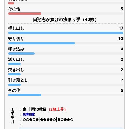
その他
5
日翔志が負けの決まり手（42敗）
押し出し
17
寄り切り
10
叩き込み
4
送り出し
2
突き出し
2
引き落とし
2
その他
5
令8年7月
東 十両10枚目
（2枚上昇）
6勝9敗
○○●○●|●●●●○|●○●●○