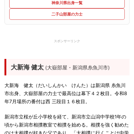
神奈川県出身一覧
二子山部屋の力士
スポンサーリンク
大新海 健太
(大嶽部屋・新潟県糸魚川市)
大新海 健太（だいしんかい けんた）は新潟県 糸魚川
市出身、大嶽部屋の力士で最高位は幕下４２枚目。令和8
年7月場所の番付は西 三段目１６枚目。
新潟市立桜が丘小学校を経て、新潟市立山潟中学校1年の
頃から新潟市相撲教室で相撲を始める。相撲を強く勧めた
のは大相撲が好きな父であり、「大相撲に行くことは中学