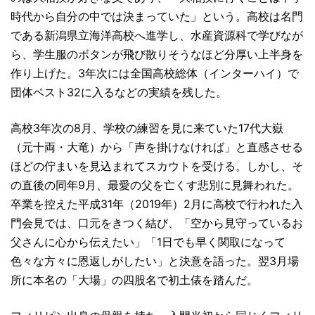
時代から自分の中では決まっていた」という。高校は名門
である新潟県立海洋高校へ進学し、水産資源科で学びなが
ら、学生服のボタンが飛び散りそうなほど分厚い上半身を
作り上げた。3年次には全国高校総体（インターハイ）で
団体ベスト32に入るなどの実績を残した。
高校3年次の8月、学校の練習を見に来ていた17代大嶽
（元十両・大竜）から「声を掛けなければ」と直感させる
ほどの佇まいを見込まれてスカウトを受ける。しかし、そ
の直後の同年9月、最愛の父を亡くす悲別に見舞われた。
卒業を控えた平成31年（2019年）2月に高校で行われた入
門会見では、口元をきつく結び、「空から見守っているお
父さんに心から伝えたい」「1日でも早く関取になって
色々な方々に恩返しがしたい」と決意を語った。翌3月場
所に本名の「大場」の四股名で初土俵を踏んだ。