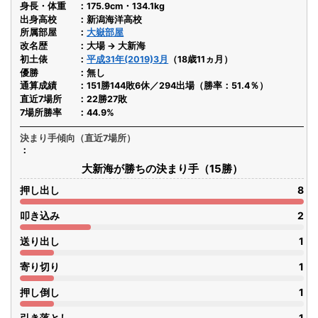
身長・体重
175.9cm・134.1kg
出身高校
新潟海洋高校
所属部屋
大嶽部屋
改名歴
大場 → 大新海
初土俵
平成31年(2019)3月
（18歳11ヵ月）
優勝
無し
通算成績
151勝144敗6休／294出場（勝率：51.4％）
直近7場所
22勝27敗
7場所勝率
44.9%
決まり手傾向（直近7場所）
大新海が勝ちの決まり手（15勝）
押し出し
8
叩き込み
2
送り出し
1
寄り切り
1
押し倒し
1
引き落とし
1