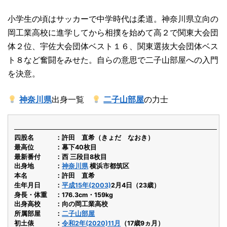
小学生の頃はサッカーで中学時代は柔道。神奈川県立向の
岡工業高校に進学してから相撲を始めて高２で関東大会団
体２位、宇佐大会団体ベスト１６、関東選抜大会団体ベス
ト８など奮闘をみせた。自らの意思で二子山部屋への入門
を決意。
神奈川県
出身一覧
二子山部屋
の力士
四股名
許田 直希（きょだ なおき）
最高位
幕下40枚目
最新番付
西 三段目8枚目
出身地
神奈川県
横浜市都筑区
本名
許田 直希
生年月日
平成15年(2003)
2月4日（23歳）
身長・体重
176.3cm・159kg
出身高校
向の岡工業高校
所属部屋
二子山部屋
初土俵
令和2年(2020)11月
（17歳9ヵ月）