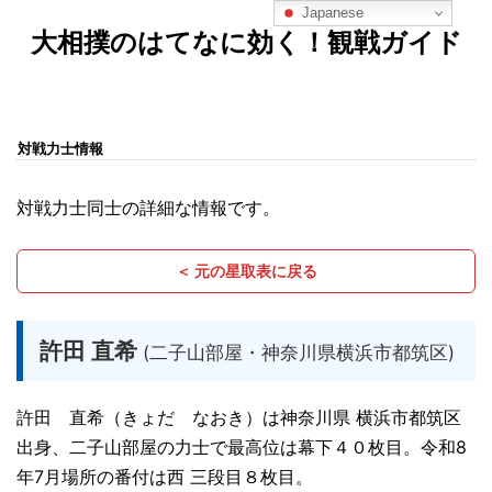
Japanese
大相撲のはてなに効く！観戦ガイド
対戦力士情報
対戦力士同士の詳細な情報です。
＜ 元の星取表に戻る
許田 直希
(二子山部屋・神奈川県横浜市都筑区)
許田 直希（きょだ なおき）は神奈川県 横浜市都筑区
出身、二子山部屋の力士で最高位は幕下４０枚目。令和8
年7月場所の番付は西 三段目８枚目。