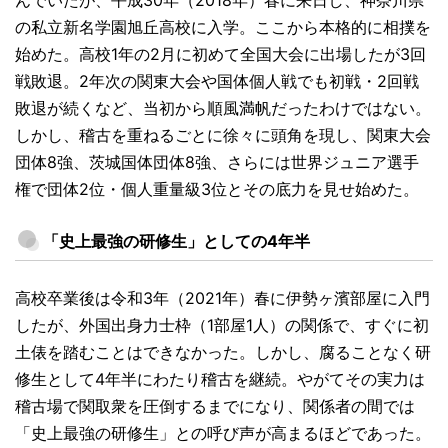
んでいたが、平成30年（2018年）春に来日し、神奈川県
の私立新名学園旭丘高校に入学。ここから本格的に相撲を
始めた。高校1年の2月に初めて全国大会に出場したが3回
戦敗退。2年次の関東大会や国体個人戦でも初戦・2回戦
敗退が続くなど、当初から順風満帆だったわけではない。
しかし、稽古を重ねるごとに徐々に頭角を現し、関東大会
団体8強、茨城国体団体8強、さらには世界ジュニア選手
権で団体2位・個人重量級3位とその底力を見せ始めた。
「史上最強の研修生」としての4年半
高校卒業後は令和3年（2021年）春に伊勢ヶ濱部屋に入門
したが、外国出身力士枠（1部屋1人）の関係で、すぐに初
土俵を踏むことはできなかった。しかし、腐ることなく研
修生として4年半にわたり稽古を継続。やがてその実力は
稽古場で関取衆を圧倒するまでになり、関係者の間では
「史上最強の研修生」との呼び声が高まるほどであった。