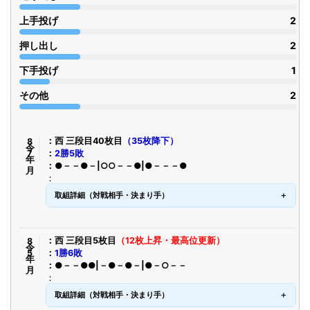
上手投げ
2
押し出し
2
下手投げ
1
その他
2
令8年7月
西 三段目40枚目
（35枚降下）
2勝5敗
●－－●－|○○－－●|●－－－●
取組詳細（対戦相手・決まり手）
令8年5月
西 三段目5枚目
（12枚上昇・最高位更新）
1勝6敗
●－－●●|－●－●－|●－○－－
取組詳細（対戦相手・決まり手）