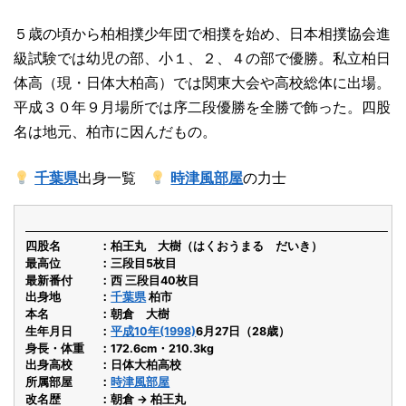
５歳の頃から柏相撲少年団で相撲を始め、日本相撲協会進
級試験では幼児の部、小１、２、４の部で優勝。私立柏日
体高（現・日体大柏高）では関東大会や高校総体に出場。
平成３０年９月場所では序二段優勝を全勝で飾った。四股
名は地元、柏市に因んだもの。
千葉県
出身一覧
時津風部屋
の力士
四股名
柏王丸 大樹（はくおうまる だいき）
最高位
三段目5枚目
最新番付
西 三段目40枚目
出身地
千葉県
柏市
本名
朝倉 大樹
生年月日
平成10年(1998)
6月27日（28歳）
身長・体重
172.6cm・210.3kg
出身高校
日体大柏高校
所属部屋
時津風部屋
改名歴
朝倉 → 柏王丸