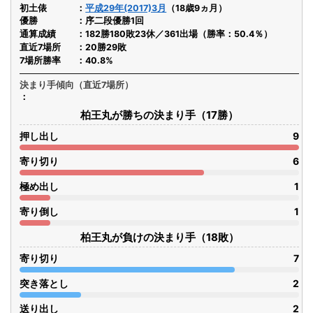
初土俵
平成29年(2017)3月
（18歳9ヵ月）
優勝
序二段優勝1回
通算成績
182勝180敗23休／361出場（勝率：50.4％）
直近7場所
20勝29敗
7場所勝率
40.8%
決まり手傾向（直近7場所）
柏王丸が勝ちの決まり手（17勝）
押し出し
9
寄り切り
6
極め出し
1
寄り倒し
1
柏王丸が負けの決まり手（18敗）
寄り切り
7
突き落とし
2
送り出し
2