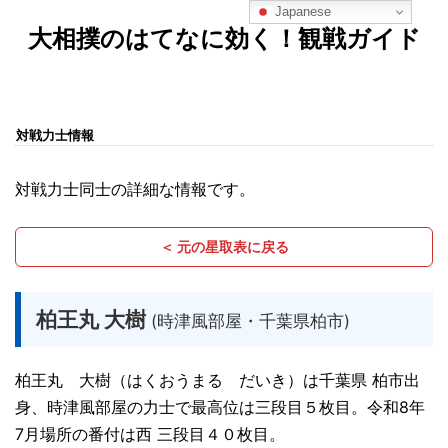
Japanese
大相撲のはてなに効く！観戦ガイド
対戦力士情報
対戦力士同士の詳細な情報です。
＜ 元の星取表に戻る
柏王丸 大樹
(時津風部屋・千葉県柏市)
柏王丸 大樹（はくおうまる だいき）は千葉県 柏市出
身、時津風部屋の力士で最高位は三段目５枚目。令和8年
7月場所の番付は西 三段目４０枚目。