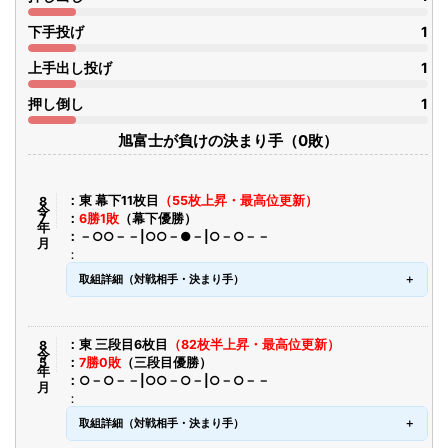
下手投げ
1
上手出し投げ
1
押し倒し
1
旭富士が負けの決まり手（0敗）
令8年7月
東 幕下11枚目
（55枚上昇・最高位更新）
6勝1敗
（幕下優勝）
－○○－－|○○－●－|○－○－－
取組詳細（対戦相手・決まり手）
令8年5月
東 三段目6枚目
（82枚半上昇・最高位更新）
7勝0敗
（三段目優勝）
○－○－－|○○－○－|○－○－－
取組詳細（対戦相手・決まり手）