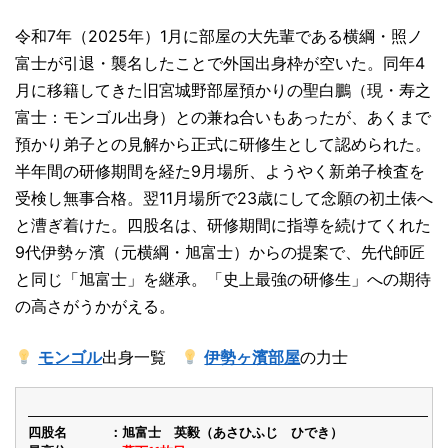
令和7年（2025年）1月に部屋の大先輩である横綱・照ノ
富士が引退・襲名したことで外国出身枠が空いた。同年4
月に移籍してきた旧宮城野部屋預かりの聖白鵬（現・寿之
富士：モンゴル出身）との兼ね合いもあったが、あくまで
預かり弟子との見解から正式に研修生として認められた。
半年間の研修期間を経た9月場所、ようやく新弟子検査を
受検し無事合格。翌11月場所で23歳にして念願の初土俵へ
と漕ぎ着けた。四股名は、研修期間に指導を続けてくれた
9代伊勢ヶ濱（元横綱・旭富士）からの提案で、先代師匠
と同じ「旭富士」を継承。「史上最強の研修生」への期待
の高さがうかがえる。
モンゴル
出身一覧
伊勢ヶ濱部屋
の力士
四股名
旭富士 英毅（あさひふじ ひでき）