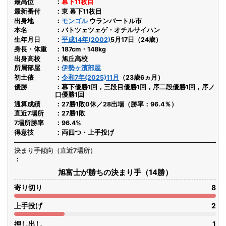
最高位
幕下11枚目
最新番付
東 幕下11枚目
出身地
モンゴル
ウランバートル市
本名
バトツェツェゲ・オチルサイハン
生年月日
平成14年(2002)
5月17日（24歳）
身長・体重
187cm・148kg
出身高校
旭丘高校
所属部屋
伊勢ヶ濱部屋
初土俵
令和7年(2025)11月
（23歳6ヵ月）
優勝
幕下優勝1回，三段目優勝1回，序二段優勝1回，序ノ
口優勝1回
通算成績
27勝1敗0休／28出場（勝率：96.4％）
直近7場所
27勝1敗
7場所勝率
96.4%
得意技
両四つ・上手投げ
決まり手傾向（直近7場所）
旭富士が勝ちの決まり手（14勝）
寄り切り
8
上手投げ
2
押し出し
1