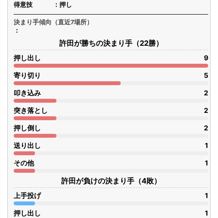
得意技
押し
決まり手傾向（直近7場所）
許田が勝ちの決まり手（22勝）
押し出し
9
寄り切り
5
叩き込み
2
突き落とし
2
押し倒し
2
送り出し
1
その他
1
許田が負けの決まり手（4敗）
上手投げ
1
押し出し
1