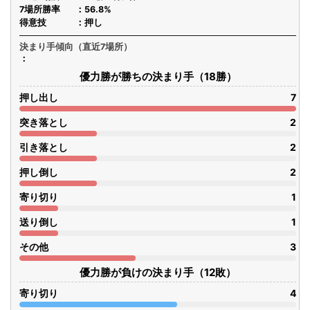
7場所勝率
56.8%
得意技
押し
決まり手傾向（直近7場所）
優力勝が勝ちの決まり手（18勝）
押し出し
7
突き落とし
2
引き落とし
2
押し倒し
2
寄り切り
1
送り倒し
1
その他
3
優力勝が負けの決まり手（12敗）
寄り切り
4