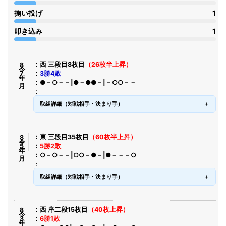
掬い投げ
1
叩き込み
1
令8年7月
西 三段目8枚目
（26枚半上昇）
3勝4敗
●－○－－|●－●●－|－○○－－
取組詳細（対戦相手・決まり手）
令8年5月
東 三段目35枚目
（60枚半上昇）
5勝2敗
○－○－－|○○－●－|●－－－○
取組詳細（対戦相手・決まり手）
令8年3月
西 序二段15枚目
（40枚上昇）
6勝1敗