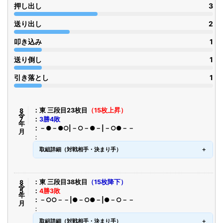
押し出し
3
送り出し
2
叩き込み
1
送り倒し
1
引き落とし
1
令8年7月
東 三段目23枚目
（15枚上昇）
3勝4敗
－●－●○|－○－●－|－○●－－
取組詳細（対戦相手・決まり手）
令8年5月
東 三段目38枚目
（15枚降下）
4勝3敗
－○○－－|●－○●－|●－○－－
取組詳細（対戦相手・決まり手）