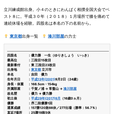
立川練成館出身。小４のときにわんぱく相撲全国大会でベ
スト８に。平成３０年（２０１８）１月場所で膝を痛めて
連続休場を経験。四股名は本名の下の名前から。
東京都
出身一覧
湊川部屋
の力士
四股名
優力勝 一生（ゆりきしょう いっき）
最高位
三段目15枚目
最新番付
東 三段目23枚目
出身地
東京都
立川市
本名
吉田 優力
生年月日
平成13年(2001)
9月2日（24歳）
身長・体重
168.5cm・154kg
所属部屋
千賀ノ浦 → 常盤山 →
湊川部屋
改名歴
優力 → 優力勝
初土俵
平成29年(2017)9月
（16歳0ヵ月）
優勝
序二段優勝1回
通算成績
157勝120敗66休／277出場（勝率：56.7％）
直近7場所
25勝19敗5休