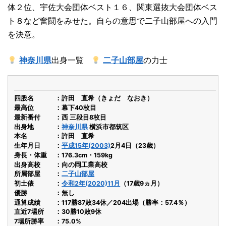
体２位、宇佐大会団体ベスト１６、関東選抜大会団体ベス
ト８など奮闘をみせた。自らの意思で二子山部屋への入門
を決意。
神奈川県
出身一覧
二子山部屋
の力士
四股名
許田 直希（きょだ なおき）
最高位
幕下40枚目
最新番付
西 三段目8枚目
出身地
神奈川県
横浜市都筑区
本名
許田 直希
生年月日
平成15年(2003)
2月4日（23歳）
身長・体重
176.3cm・159kg
出身高校
向の岡工業高校
所属部屋
二子山部屋
初土俵
令和2年(2020)11月
（17歳9ヵ月）
優勝
無し
通算成績
117勝87敗34休／204出場（勝率：57.4％）
直近7場所
30勝10敗9休
7場所勝率
75.0%