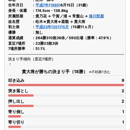
生年月日
平成7年(1995)
6月15日（31歳）
身長・体重
174.5cm・138.8kg
所属部屋
貴乃花 → 千賀ノ浦 → 常盤山 →
湊川部屋
改名歴
松木⇒貴大将⇒葵龍 → 貴大将
初土俵
平成23年(2011)5月
（15歳11ヵ月）
優勝
無し
通算成績
284勝310敗36休／593出場（勝率：47.9％）
直近7場所
23勝23敗3休
7場所勝率
51.1%
決まり手傾向（直近7場所）
貴大将が勝ちの決まり手（18勝）
※不戦勝1含む
叩き込み
9
突き落とし
2
押し出し
2
寄り倒し
1
寄り切り
1