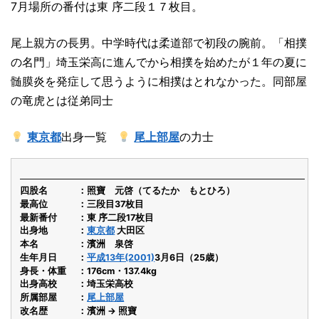
7月場所の番付は東 序二段１７枚目。
尾上親方の長男。中学時代は柔道部で初段の腕前。「相撲
の名門」埼玉栄高に進んでから相撲を始めたが１年の夏に
髄膜炎を発症して思うように相撲はとれなかった。同部屋
の竜虎とは従弟同士
東京都
出身一覧
尾上部屋
の力士
四股名
照寶 元啓（てるたか もとひろ）
最高位
三段目37枚目
最新番付
東 序二段17枚目
出身地
東京都
大田区
本名
濱洲 泉啓
生年月日
平成13年(2001)
3月6日（25歳）
身長・体重
176cm・137.4kg
出身高校
埼玉栄高校
所属部屋
尾上部屋
改名歴
濱洲 → 照寶