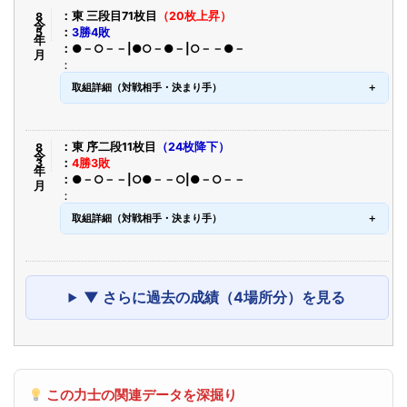
令8年5月
東 三段目71枚目
（20枚上昇）
3勝4敗
●－○－－|●○－●－|○－－●－
取組詳細（対戦相手・決まり手）
令8年3月
東 序二段11枚目
（24枚降下）
4勝3敗
●－○－－|○●－－○|●－○－－
取組詳細（対戦相手・決まり手）
▼ さらに過去の成績（4場所分）を見る
この力士の関連データを深掘り