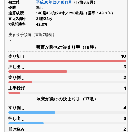
初土俵
平成30年(2018)11月
（17歳8ヵ月）
優勝
無し
通算成績
140勝151敗24休／290出場（勝率：48.3％）
直近7場所
21勝28敗
7場所勝率
42.9%
決まり手傾向（直近7場所）
照寶が勝ちの決まり手（18勝）
寄り切り
10
押し出し
5
寄り倒し
2
上手投げ
1
照寶が負けの決まり手（17敗）
寄り倒し
4
押し出し
3
叩き込み
2