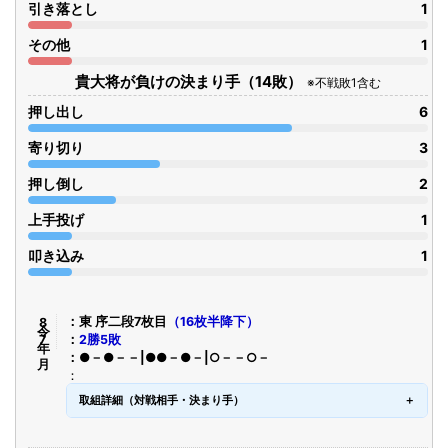
引き落とし
1
その他
1
貴大将が負けの決まり手（14敗）
※不戦敗1含む
押し出し
6
寄り切り
3
押し倒し
2
上手投げ
1
叩き込み
1
令8年7月
東 序二段7枚目
（16枚半降下）
2勝5敗
●－●－－|●●－●－|○－－○－
取組詳細（対戦相手・決まり手）