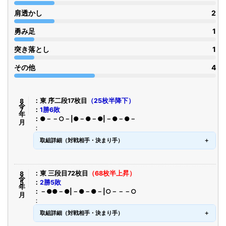
肩透かし
2
勇み足
1
突き落とし
1
その他
4
令8年7月
東 序二段17枚目
（25枚半降下）
1勝6敗
●－－○－|●－●－●|－●－●－
取組詳細（対戦相手・決まり手）
令8年5月
東 三段目72枚目
（68枚半上昇）
2勝5敗
－●●－●|－●－●－|○－－－○
取組詳細（対戦相手・決まり手）