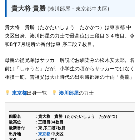
貴大将 貴勝
(湊川部屋・東京都中央区)
貴大将 貴勝（たかたいしょう たかかつ）は東京都 中
央区出身、湊川部屋の力士で最高位は三段目３４枚目。令
和8年7月場所の番付は東 序二段７枚目。
母親の従兄弟はサッカー解説でお馴染みの松木安太郎。名
前は「しゅうと」だが、小学生の頃からサッカーではなく
相撲一筋。曽祖父は大正時代の出羽海部屋の十両「葵龍」
東京都
出身一覧
湊川部屋
の力士
四股名
貴大将 貴勝（たかたいしょう たかかつ）
最高位
三段目34枚目
最新番付
東 序二段7枚目
出身地
東京都
中央区
本名
松木 柊斗