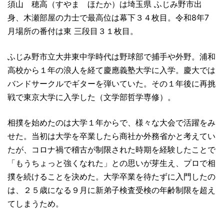
須山 穂高（すやま ほたか）は埼玉県 ふじみ野市出
身、木瀬部屋の力士で最高位は幕下３４枚目。令和8年7
月場所の番付は東 三段目３１枚目。
ふじみ野市立大井東中学時代は野球部で捕手や外野。浦和
高校から１年の浪人を経て慶應義塾大学に入学。慶大では
バンドサークルでギターを弾いていた。その１年後に再挑
戦で東京大学に入学した（文学部哲学専修）。
相撲を始めたのは大学１年からで、様々な大会で活躍をみ
せた。当初は大学を卒業したら商社か外務省かと考えてい
たが、コロナ禍で稽古が制限された時期を経験したことで
「もうちょっと強くなれた」との思いが芽生え、プロで相
撲を続けることを決めた。大学卒業を待たずに入門したの
は、２５歳になる９月に新弟子検査受検の年齢制限を超え
てしまうため。