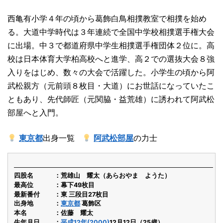
西亀有小学４年の頃から葛飾白鳥相撲教室で相撲を始め
る。大道中学時代は３年連続で全国中学校相撲選手権大会
に出場。中３で都道府県中学生相撲選手権団体２位に。高
校は日本体育大学柏高校へと進学、高２での選抜大会８強
入りをはじめ、数々の大会で活躍した。小学生の頃から阿
武松親方（元前頭８枚目・大道）にお世話になっていたこ
ともあり、先代師匠（元関脇・益荒雄）に誘われて阿武松
部屋へと入門。
東京都
出身一覧
阿武松部屋
の力士
四股名
荒雄山 耀太（あらおやま ようた）
最高位
幕下49枚目
最新番付
東 三段目27枚目
出身地
東京都
葛飾区
本名
佐藤 耀太
生年月日
平成12年(2000)
12月12日（25歳）