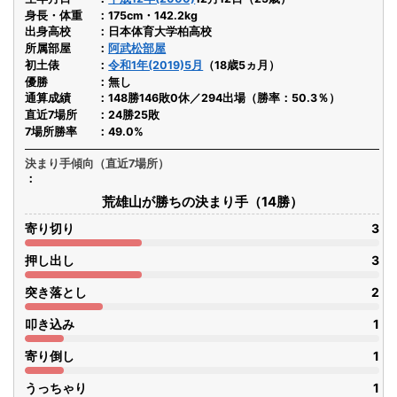
身長・体重
175cm・142.2kg
出身高校
日本体育大学柏高校
所属部屋
阿武松部屋
初土俵
令和1年(2019)5月
（18歳5ヵ月）
優勝
無し
通算成績
148勝146敗0休／294出場（勝率：50.3％）
直近7場所
24勝25敗
7場所勝率
49.0%
決まり手傾向（直近7場所）
荒雄山が勝ちの決まり手（14勝）
寄り切り
3
押し出し
3
突き落とし
2
叩き込み
1
寄り倒し
1
うっちゃり
1