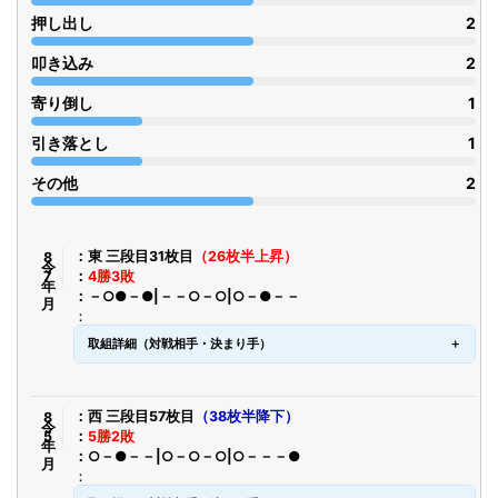
押し出し
2
叩き込み
2
寄り倒し
1
引き落とし
1
その他
2
令8年7月
東 三段目31枚目
（26枚半上昇）
4勝3敗
－○●－●|－－○－○|○－●－－
取組詳細（対戦相手・決まり手）
令8年5月
西 三段目57枚目
（38枚半降下）
5勝2敗
○－●－－|○－○－○|○－－－●