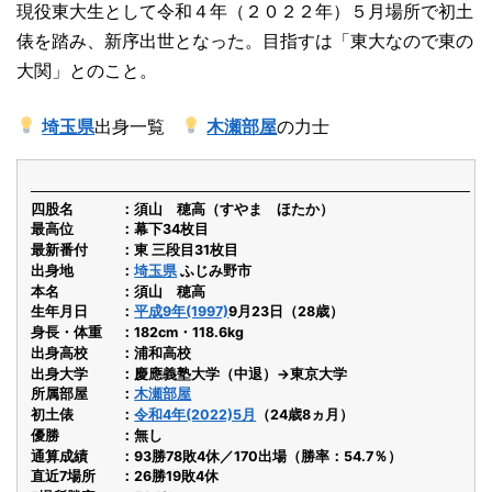
現役東大生として令和４年（２０２２年）５月場所で初土
俵を踏み、新序出世となった。目指すは「東大なので東の
大関」とのこと。
埼玉県
出身一覧
木瀬部屋
の力士
四股名
須山 穂高（すやま ほたか）
最高位
幕下34枚目
最新番付
東 三段目31枚目
出身地
埼玉県
ふじみ野市
本名
須山 穂高
生年月日
平成9年(1997)
9月23日（28歳）
身長・体重
182cm・118.6kg
出身高校
浦和高校
出身大学
慶應義塾大学（中退）→東京大学
所属部屋
木瀬部屋
初土俵
令和4年(2022)5月
（24歳8ヵ月）
優勝
無し
通算成績
93勝78敗4休／170出場（勝率：54.7％）
直近7場所
26勝19敗4休