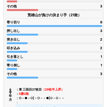
その他
3
荒雄山が負けの決まり手（21敗）
寄り切り
9
押し出し
3
突き出し
2
叩き込み
2
引き落とし
1
寄り倒し
1
その他
3
令8年7月
東 三段目27枚目
（29枚半上昇）
5勝2敗
○－●－○|－○－－●|○－○－－