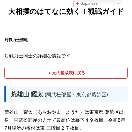
Japanese
大相撲のはてなに効く！観戦ガイド
対戦力士情報
対戦力士同士の詳細な情報です。
＜ 元の星取表に戻る
荒雄山 耀太
(阿武松部屋・東京都葛飾区)
荒雄山 耀太（あらおやま ようた）は東京都 葛飾区出
身、阿武松部屋の力士で最高位は幕下４９枚目。令和8年
7月場所の番付は東 三段目２７枚目。