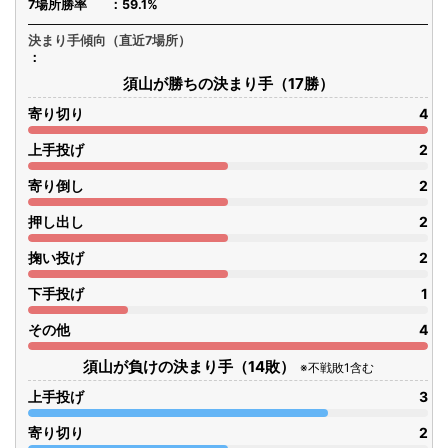
7場所勝率
59.1%
決まり手傾向（直近7場所）
須山が勝ちの決まり手（17勝）
寄り切り
4
上手投げ
2
寄り倒し
2
押し出し
2
掬い投げ
2
下手投げ
1
その他
4
須山が負けの決まり手（14敗）
※不戦敗1含む
上手投げ
3
寄り切り
2