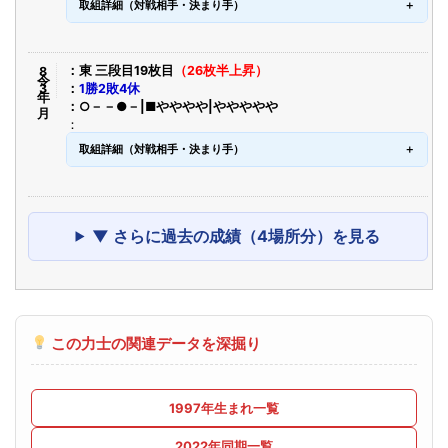
取組詳細（対戦相手・決まり手）
令8年3月
東 三段目19枚目
（26枚半上昇）
1勝2敗4休
○－－●－|■やややや|ややややや
取組詳細（対戦相手・決まり手）
▼ さらに過去の成績（4場所分）を見る
この力士の関連データを深掘り
1997年生まれ一覧
2022年同期一覧