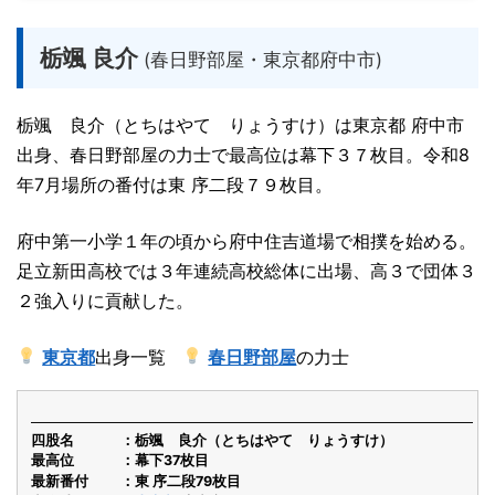
栃颯 良介
(春日野部屋・東京都府中市)
栃颯 良介（とちはやて りょうすけ）は東京都 府中市
出身、春日野部屋の力士で最高位は幕下３７枚目。令和8
年7月場所の番付は東 序二段７９枚目。
府中第一小学１年の頃から府中住吉道場で相撲を始める。
足立新田高校では３年連続高校総体に出場、高３で団体３
２強入りに貢献した。
東京都
出身一覧
春日野部屋
の力士
四股名
栃颯 良介（とちはやて りょうすけ）
最高位
幕下37枚目
最新番付
東 序二段79枚目