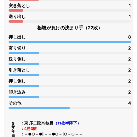
突き落とし
1
送り出し
1
栃颯が負けの決まり手（22敗）
押し出し
8
寄り切り
2
送り倒し
2
引き落とし
2
押し倒し
2
叩き込み
2
その他
4
令8年7月
東 序二段79枚目
（11枚半降下）
4勝3敗
－●○－●|－－●○－|○－○－－