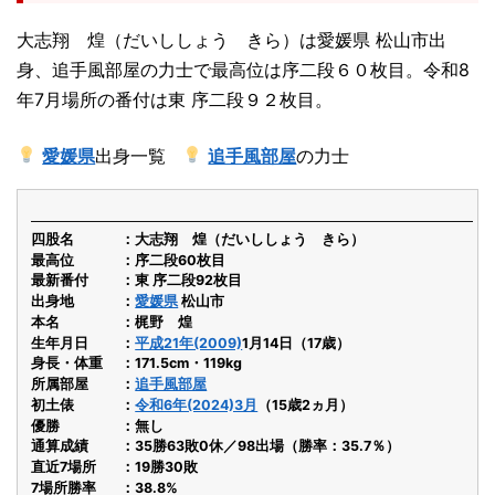
大志翔 煌（だいししょう きら）は愛媛県 松山市出
身、追手風部屋の力士で最高位は序二段６０枚目。令和8
年7月場所の番付は東 序二段９２枚目。
愛媛県
出身一覧
追手風部屋
の力士
四股名
大志翔 煌（だいししょう きら）
最高位
序二段60枚目
最新番付
東 序二段92枚目
出身地
愛媛県
松山市
本名
梶野 煌
生年月日
平成21年(2009)
1月14日（17歳）
身長・体重
171.5cm・119kg
所属部屋
追手風部屋
初土俵
令和6年(2024)3月
（15歳2ヵ月）
優勝
無し
通算成績
35勝63敗0休／98出場（勝率：35.7％）
直近7場所
19勝30敗
7場所勝率
38.8%