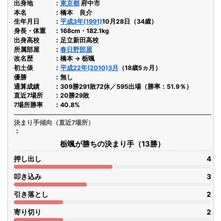
出身地
東京都
府中市
本名
橋本 良介
生年月日
平成3年(1991)
10月28日（34歳）
身長・体重
168cm・182.1kg
出身高校
足立新田高校
所属部屋
春日野部屋
改名歴
橋本 → 栃颯
初土俵
平成22年(2010)3月
（18歳5ヵ月）
優勝
無し
通算成績
309勝291敗72休／595出場（勝率：51.9％）
直近7場所
20勝29敗
7場所勝率
40.8%
決まり手傾向（直近7場所）
栃颯が勝ちの決まり手（13勝）
押し出し
4
叩き込み
3
引き落とし
2
寄り切り
2