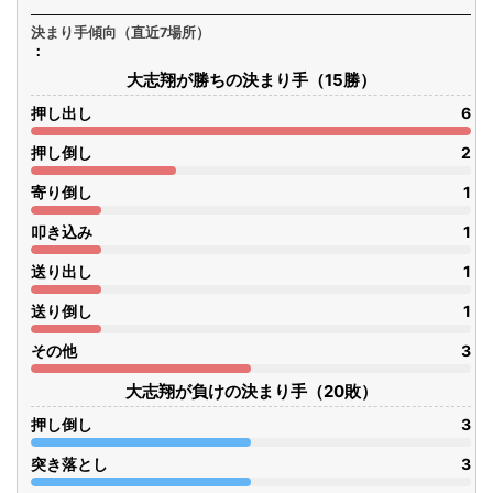
決まり手傾向（直近7場所）
大志翔が勝ちの決まり手（15勝）
押し出し
6
押し倒し
2
寄り倒し
1
叩き込み
1
送り出し
1
送り倒し
1
その他
3
大志翔が負けの決まり手（20敗）
押し倒し
3
突き落とし
3