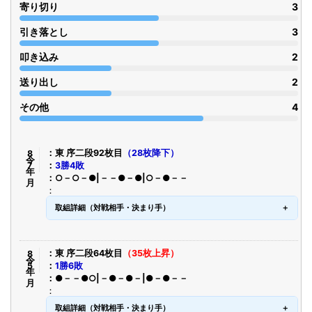
寄り切り
3
引き落とし
3
叩き込み
2
送り出し
2
その他
4
令8年7月
東 序二段92枚目
（28枚降下）
3勝4敗
○－○－●|－－●－●|○－●－－
取組詳細（対戦相手・決まり手）
令8年5月
東 序二段64枚目
（35枚上昇）
1勝6敗
●－－●○|－●－●－|●－●－－
取組詳細（対戦相手・決まり手）