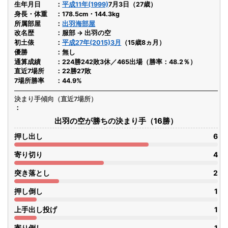
生年月日
平成11年(1999)
7月3日（27歳）
身長・体重
178.5cm・144.3kg
所属部屋
出羽海部屋
改名歴
服部 → 出羽の空
初土俵
平成27年(2015)3月
（15歳8ヵ月）
優勝
無し
通算成績
224勝242敗3休／465出場（勝率：48.2％）
直近7場所
22勝27敗
7場所勝率
44.9%
決まり手傾向（直近7場所）
出羽の空が勝ちの決まり手（16勝）
押し出し
6
寄り切り
4
突き落とし
2
押し倒し
1
上手出し投げ
1
寄り倒し
1