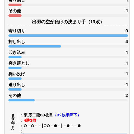
その他
1
出羽の空が負けの決まり手（19敗）
寄り切り
9
押し出し
4
叩き込み
1
突き落とし
1
掬い投げ
1
送り出し
1
その他
2
令8年7月
東 序二段60枚目
（32枚半降下）
4勝3敗
○－○－－|○○－●－|－●－－●