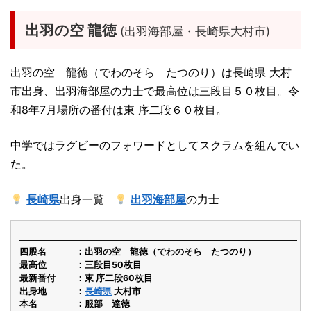
出羽の空 龍徳
(出羽海部屋・長崎県大村市)
出羽の空 龍徳（でわのそら たつのり）は長崎県 大村
市出身、出羽海部屋の力士で最高位は三段目５０枚目。令
和8年7月場所の番付は東 序二段６０枚目。
中学ではラグビーのフォワードとしてスクラムを組んでい
た。
長崎県
出身一覧
出羽海部屋
の力士
四股名
出羽の空 龍徳（でわのそら たつのり）
最高位
三段目50枚目
最新番付
東 序二段60枚目
出身地
長崎県
大村市
本名
服部 達徳