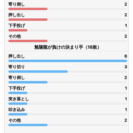
寄り倒し
2
押し出し
2
下手投げ
1
その他
2
魁陽龍が負けの決まり手（16敗）
押し出し
6
寄り切り
3
寄り倒し
2
下手投げ
1
突き落とし
1
叩き込み
1
その他
2