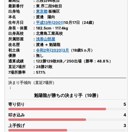
最高位
三段目66枚目
最新番付
東 序二段9枚目
出身地
東京都
板橋区
本名
渡邊 陽向
生年月日
平成13年(2001)
10月17日（24歳）
身長・体重
182.5cm・117.4kg
出身高校
北豊島工業高校
所属部屋
浅香山部屋
改名歴
渡邊 → 魁陽龍
初土俵
令和2年(2020)3月
（18歳5ヵ月）
優勝
無し
通算成績
122勝129敗8休／250出場（勝率：48.8％）
直近7場所
28勝21敗
7場所勝率
57.1%
決まり手傾向（直近7場所）
魁陽龍が勝ちの決まり手（19勝）
寄り切り
5
叩き込み
4
上手投げ
3