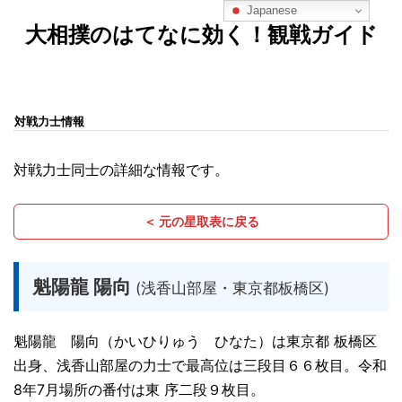
Japanese
大相撲のはてなに効く！観戦ガイド
対戦力士情報
対戦力士同士の詳細な情報です。
＜ 元の星取表に戻る
魁陽龍 陽向
(浅香山部屋・東京都板橋区)
魁陽龍 陽向（かいひりゅう ひなた）は東京都 板橋区
出身、浅香山部屋の力士で最高位は三段目６６枚目。令和
8年7月場所の番付は東 序二段９枚目。