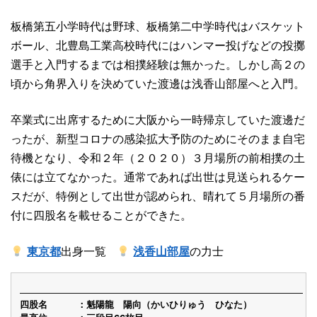
板橋第五小学時代は野球、板橋第二中学時代はバスケット
ボール、北豊島工業高校時代にはハンマー投げなどの投擲
選手と入門するまでは相撲経験は無かった。しかし高２の
頃から角界入りを決めていた渡邊は浅香山部屋へと入門。
卒業式に出席するために大阪から一時帰京していた渡邊だ
ったが、新型コロナの感染拡大予防のためにそのまま自宅
待機となり、令和２年（２０２０）３月場所の前相撲の土
俵には立てなかった。通常であれば出世は見送られるケー
スだが、特例として出世が認められ、晴れて５月場所の番
付に四股名を載せることができた。
東京都
出身一覧
浅香山部屋
の力士
四股名
魁陽龍 陽向（かいひりゅう ひなた）