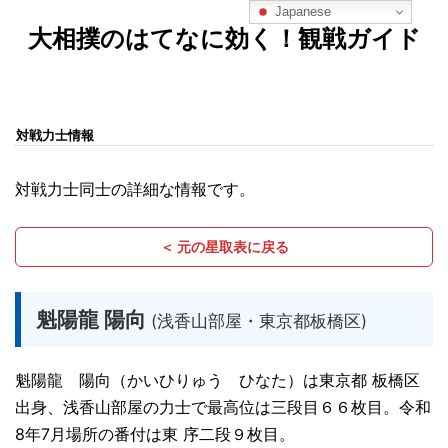
Japanese
大相撲のはてなに効く！観戦ガイド
対戦力士情報
対戦力士同士の詳細な情報です。
＜ 元の星取表に戻る
魁陽龍 陽向
(浅香山部屋・東京都板橋区)
魁陽龍 陽向（かいひりゅう ひなた）は東京都 板橋区
出身、浅香山部屋の力士で最高位は三段目６６枚目。令和
8年7月場所の番付は東 序二段９枚目。