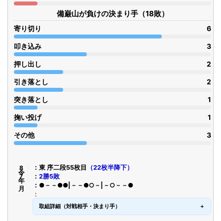
備巌山が負けの決まり手（18敗）
寄り切り
6
叩き込み
3
押し出し
2
引き落とし
2
突き落とし
1
掬い投げ
1
その他
3
令8年7月
東 序二段55枚目
（22枚半降下）
2勝5敗
●－－●●|－－●○－|－○－－●
取組詳細（対戦相手・決まり手）