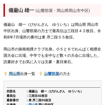
備巌山 雄一
(山響部屋・岡山県岡山市中区)
備巌山 雄一（びがんざん ゆういち）は岡山県 岡山市
中区出身、山響部屋の力士で最高位は三段目４２枚目。令
和8年7月場所の番付は東 序二段５５枚目。
岡山市の操南相撲クラブ出身。小５と６でわんぱく相撲全
国大会に出場、中学でも全中など数々の大会に出場した。
読書好きでお気に入りは文豪・夏目漱石。
岡山県
出身一覧
山響部屋
の力士
四股名
備巌山 雄一（びがんざん ゆういち）
最高位
三段目42枚目
最新番付
東 序二段55枚目
出身地
岡山県
岡山市中区