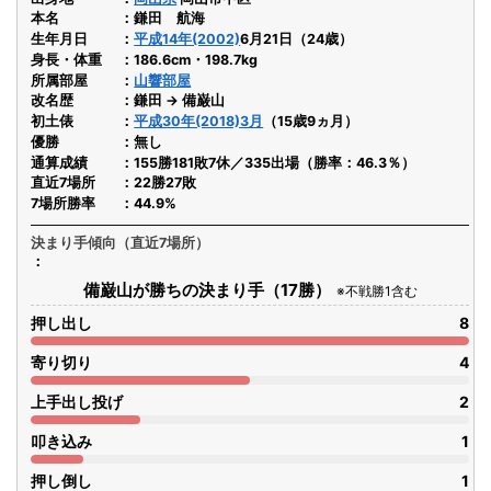
本名
鎌田 航海
生年月日
平成14年(2002)
6月21日（24歳）
身長・体重
186.6cm・198.7kg
所属部屋
山響部屋
改名歴
鎌田 → 備巌山
初土俵
平成30年(2018)3月
（15歳9ヵ月）
優勝
無し
通算成績
155勝181敗7休／335出場（勝率：46.3％）
直近7場所
22勝27敗
7場所勝率
44.9%
決まり手傾向（直近7場所）
備巌山が勝ちの決まり手（17勝）
※不戦勝1含む
押し出し
8
寄り切り
4
上手出し投げ
2
叩き込み
1
押し倒し
1