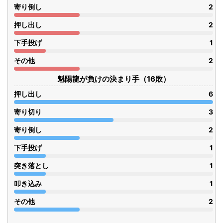
寄り倒し
2
押し出し
2
下手投げ
1
その他
2
魁陽龍が負けの決まり手（16敗）
押し出し
6
寄り切り
3
寄り倒し
2
下手投げ
1
突き落とし
1
叩き込み
1
その他
2