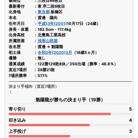
最高位
三段目66枚目
最新番付
東 序二段9枚目
出身地
東京都
板橋区
本名
渡邊 陽向
生年月日
平成13年(2001)
10月17日（24歳）
身長・体重
182.5cm・117.4kg
出身高校
北豊島工業高校
所属部屋
浅香山部屋
改名歴
渡邊 → 魁陽龍
初土俵
令和2年(2020)3月
（18歳5ヵ月）
優勝
無し
通算成績
122勝129敗8休／250出場（勝率：48.8％）
直近7場所
28勝21敗
7場所勝率
57.1%
決まり手傾向（直近7場所）
魁陽龍が勝ちの決まり手（19勝）
寄り切り
5
叩き込み
4
上手投げ
3