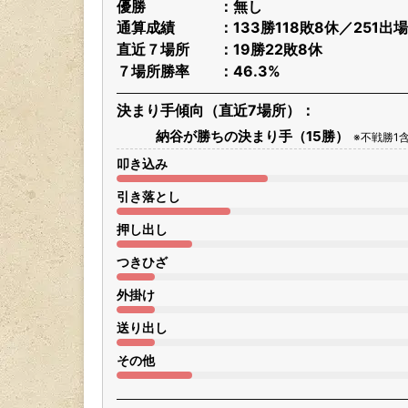
優勝
無し
通算成績
133勝118敗8休／251
直近７場所
19勝22敗8休
７場所勝率
46.3%
決まり手傾向（直近7場所）
納谷が勝ちの決まり手（15勝）
※不戦勝1
叩き込み
引き落とし
押し出し
つきひざ
外掛け
送り出し
その他