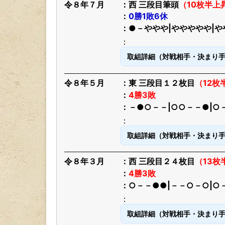
令８年７月
西 三段目筆頭
（10枚半上
0勝1敗6休
●－ややや|ややややや|や
取組詳細（対戦相手・決まり
令８年５月
東 三段目１２枚目
（12枚
4勝3敗
－●○－－|○○－－●|○
取組詳細（対戦相手・決まり
令８年３月
西 三段目２４枚目
（13枚
4勝3敗
○－－●●|－－○－○|○
取組詳細（対戦相手・決まり