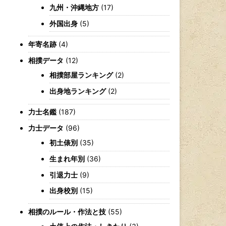
九州・沖縄地方
(17)
外国出身
(5)
年寄名跡
(4)
相撲データ
(12)
相撲部屋ランキング
(2)
出身地ランキング
(2)
力士名鑑
(187)
力士データ
(96)
初土俵別
(35)
生まれ年別
(36)
引退力士
(9)
出身校別
(15)
相撲のルール・作法と技
(55)