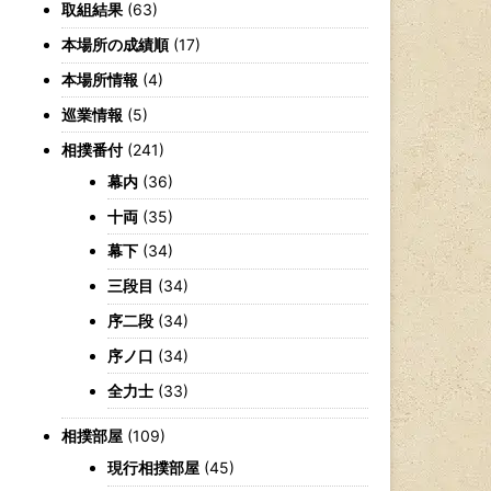
取組結果
(63)
本場所の成績順
(17)
本場所情報
(4)
巡業情報
(5)
相撲番付
(241)
幕内
(36)
十両
(35)
幕下
(34)
三段目
(34)
序二段
(34)
序ノ口
(34)
全力士
(33)
相撲部屋
(109)
現行相撲部屋
(45)