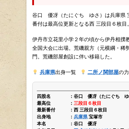
谷口 優冴（たにぐち ゆさ）は兵庫県 
番付は最高位更新となる西 三段目６枚目
伊丹市立花里小学２年の頃から伊丹相撲
全国大会に出場。荒磯親方（元横綱・稀
門。荒磯部屋創設に伴い移籍した。
兵庫県
出身一覧
二所ノ関部屋
の力
四股名
谷口 優冴（たにぐち ゆ
最高位
三段目６枚目
最新番付
西 三段目６枚目
出身地
兵庫県
宝塚市
本名
谷口 優冴