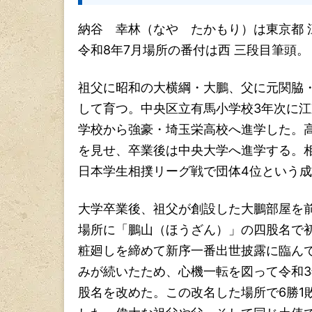
納谷 幸林（なや たかもり）は東京都
令和8年7月場所の番付は西 三段目筆頭。
祖父に昭和の大横綱・大鵬、父に元関脇
して育つ。中央区立有馬小学校3年次に
学校から強豪・埼玉栄高校へ進学した。
を見せ、卒業後は中央大学へ進学する。
日本学生相撲リーグ戦で団体4位という
大学卒業後、祖父が創設した大鵬部屋を前
場所に「鵬山（ほうざん）」の四股名で
粧廻しを締めて新序一番出世披露に臨ん
みが続いたため、心機一転を図って令和3
股名を改めた。この改名した場所で6勝1