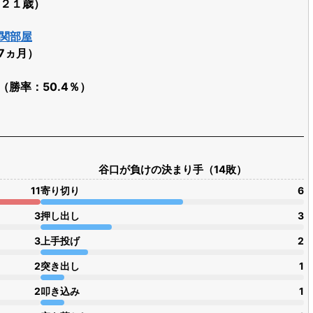
（２１歳）
関部屋
歳7ヵ月）
場（勝率：50.4％）
谷口が負けの決まり手（14敗）
11
寄り切り
6
3
押し出し
3
3
上手投げ
2
2
突き出し
1
2
叩き込み
1