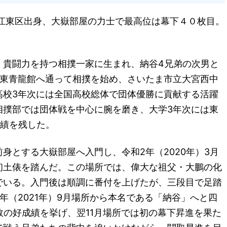
 江東区出身、大嶽部屋の力士で最高位は幕下４０枚目。
・貴闘力を持つ相撲一家に生まれ、納谷4兄弟の次男と
江東青龍館へ通って相撲を始め、さいたま市立大宮西中
高校3年次には全国高校総体で団体優勝に貢献する活躍
相撲部では団体戦を中心に腕を磨き、大学3年次には東
成績を残した。
身とする大嶽部屋へ入門し、令和2年（2020年）3月
初土俵を踏んだ。この場所では、偉大な祖父・大鵬の化
でいる。入門後は順調に番付を上げたが、三段目で足踏
年（2021年）9月場所から本名である「納谷」へと四
敗の好成績を挙げ、翌11月場所では初の幕下昇進を果た