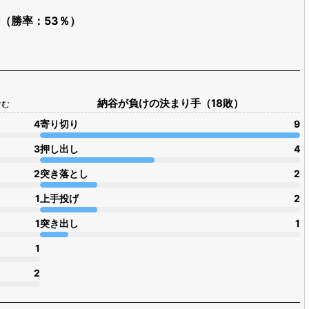
出場（勝率：53％）
納谷が負けの決まり手（18敗）
含む
4
寄り切り
9
3
押し出し
4
2
突き落とし
2
1
上手投げ
2
1
突き出し
1
1
2