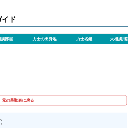
ガイド
相撲部屋
力士の出身地
力士名鑑
大相撲用
＜ 元の星取表に戻る
)