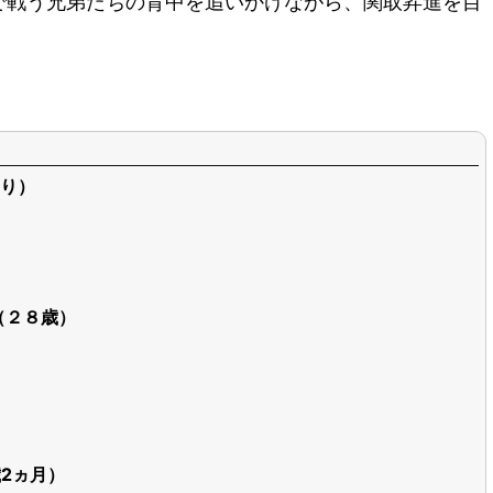
で戦う兄弟たちの背中を追いかけながら、関取昇進を目
り）
（２８歳）
歳2ヵ月）