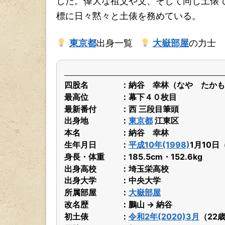
した。偉大な祖父や父、そして同じ土俵
標に日々黙々と土俵を務めている。
東京都
出身一覧
大嶽部屋
の力士
四股名
納谷 幸林（なや たかも
最高位
幕下４０枚目
最新番付
西 三段目筆頭
出身地
東京都
江東区
本名
納谷 幸林
生年月日
平成10年(1998)
1月10日
身長・体重
185.5cm・152.6kg
出身高校
埼玉栄高校
出身大学
中央大学
所属部屋
大嶽部屋
改名歴
鵬山 → 納谷
初土俵
令和2年(2020)3月
（22