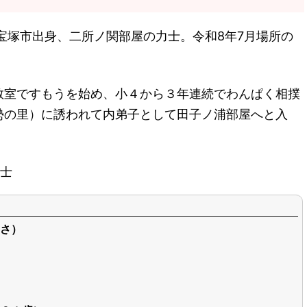
宝塚市出身、二所ノ関部屋の力士。令和8年7月場所の
。
教室ですもうを始め、小４から３年連続でわんぱく相撲
勢の里）に誘われて内弟子として田子ノ浦部屋へと入
士
さ）