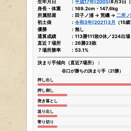
生年月日
平成17年(2005)
8月3日
身長・体重
169.2cm・147.6kg
所属部屋
田子ノ浦 → 荒磯 →
二所ノ
初土俵
令和3年(2021)3月
（15
優勝
無し
通算成績
113勝111敗0休／224出
直近７場所
26勝23敗
７場所勝率
53.1%
決まり手傾向（直近7場所）
谷口が勝ちの決まり手（21勝）
押し出し
押し倒し
突き落とし
送り出し
寄り切り