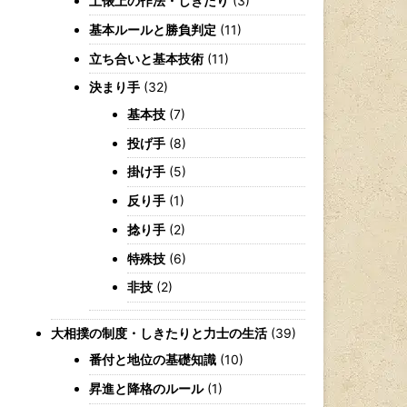
土俵上の作法・しきたり
(3)
基本ルールと勝負判定
(11)
立ち合いと基本技術
(11)
決まり手
(32)
基本技
(7)
投げ手
(8)
掛け手
(5)
反り手
(1)
捻り手
(2)
特殊技
(6)
非技
(2)
大相撲の制度・しきたりと力士の生活
(39)
番付と地位の基礎知識
(10)
昇進と降格のルール
(1)