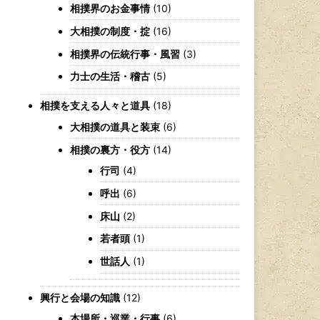
相撲界のお金事情
(10)
大相撲の制度・掟
(16)
相撲界の伝統行事・風習
(3)
力士の生活・稽古
(5)
相撲を支える人々と道具
(18)
大相撲の道具と装束
(6)
相撲の裏方・役方
(14)
行司
(4)
呼出
(6)
床山
(2)
若者頭
(1)
世話人
(1)
興行と会場の知識
(12)
本場所・巡業・行事
(6)