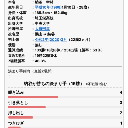
本名
納谷 幸林
生年月日
平成10年(1998)
1月10日（28歳）
身長・体重
185.5cm・152.6kg
出身高校
埼玉栄高校
出身大学
中央大学
所属部屋
大嶽部屋
改名歴
鵬山 → 納谷
初土俵
令和2年(2020)3月
（22歳2ヵ月）
優勝
無し
通算成績
133勝118敗8休／251出場（勝率：53％）
直近7場所
19勝22敗8休
7場所勝率
46.3%
決まり手傾向（直近7場所）
納谷が勝ちの決まり手（15勝）
※不戦勝1含む
叩き込み
4
引き落とし
3
押し出し
2
つきひざ
1