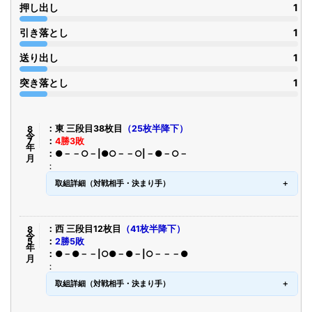
押し出し
1
引き落とし
1
送り出し
1
突き落とし
1
令8年7月
東 三段目38枚目
（25枚半降下）
4勝3敗
●－－○－|●○－－○|－●－○－
取組詳細（対戦相手・決まり手）
令8年5月
西 三段目12枚目
（41枚半降下）
2勝5敗
●－●－－|○●－●－|○－－－●
取組詳細（対戦相手・決まり手）