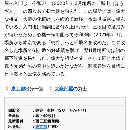
屋へ入門し、令和2年（2020年）3月場所に「鵬山（ほう
ざん）」の四股名で初土俵を踏んだ。この場所では、偉大
な祖父・大鵬の化粧廻しを締めて新序一番出世披露に臨ん
でいる。入門後は順調に番付を上げたが、三段目で足踏み
が続いたため、心機一転を図って令和3年（2021年）9月
場所から本名である「納谷」へと四股名を改めた。この改
名した場所で6勝1敗の好成績を挙げ、翌11月場所では初の
幕下昇進を果たした。偉大な祖父や父、そして同じ土俵で
戦う兄弟たちの背中を追いかけながら、関取昇進を目標に
日々黙々と土俵を務めている。
東京都
出身一覧
大嶽部屋
の力士
四股名
納谷 幸林（なや たかもり）
最高位
幕下40枚目
最新番付
西 三段目筆頭
出身地
東京都
江東区