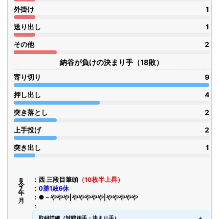
外掛け
1
送り出し
1
その他
2
納谷が負けの決まり手（18敗）
寄り切り
9
押し出し
4
突き落とし
2
上手投げ
2
突き出し
1
令8年7月
西 三段目筆頭
（10枚半上昇）
0勝1敗6休
●－ややや|ややややや|ややややや
取組詳細（対戦相手・決まり手）