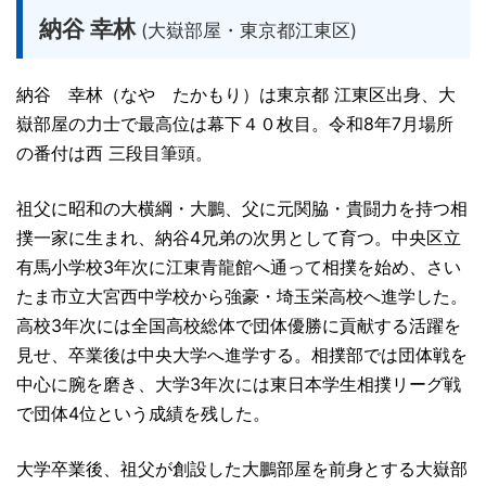
納谷 幸林
(大嶽部屋・東京都江東区)
納谷 幸林（なや たかもり）は東京都 江東区出身、大
嶽部屋の力士で最高位は幕下４０枚目。令和8年7月場所
の番付は西 三段目筆頭。
祖父に昭和の大横綱・大鵬、父に元関脇・貴闘力を持つ相
撲一家に生まれ、納谷4兄弟の次男として育つ。中央区立
有馬小学校3年次に江東青龍館へ通って相撲を始め、さい
たま市立大宮西中学校から強豪・埼玉栄高校へ進学した。
高校3年次には全国高校総体で団体優勝に貢献する活躍を
見せ、卒業後は中央大学へ進学する。相撲部では団体戦を
中心に腕を磨き、大学3年次には東日本学生相撲リーグ戦
で団体4位という成績を残した。
大学卒業後、祖父が創設した大鵬部屋を前身とする大嶽部