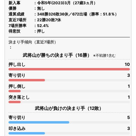
新入幕
令和5年(2023)3月（27歳3ヵ月）
優勝
無し
通算成績
348勝326敗36休／672出場（勝率：51.8％）
直近7場所
22勝20敗7休
7場所勝率
52.4%
得意技
押し
決まり手傾向（直近7場所）
武将山が勝ちの決まり手（16勝）
※不戦勝1含む
押し出し
10
寄り切り
3
押し倒し
1
突き落とし
1
武将山が負けの決まり手（12敗）
寄り切り
5
叩き込み
3