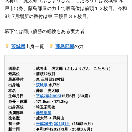
武将山 虎太郎（ぶしょうざん こたろう）は茨城県 水
戸市出身、藤島部屋の力士で最高位は前頭１２枚目。令和
8年7月場所の番付は東 三段目３８枚目。
幕下では同点優勝の経験もある実力者
茨城県
出身一覧
藤島部屋
の力士
四股名
武将山 虎太郎（ぶしょうざん こたろう）
最高位
前頭12枚目
最新番付
東 三段目38枚目
出身地
茨城県
水戸市
本名
藤原 虎太郎
生年月日
平成7年(1995)
12月6日（30歳）
身長・体重
171.5cm・171.2kg
出身高校
埼玉栄高校
所属部屋
藤島部屋
改名歴
虎太郎 → 武将山
初土俵
平成26年(2014)1月
（18歳1ヵ月）
新十両
令和3年(2021)3月（25歳3ヵ月）