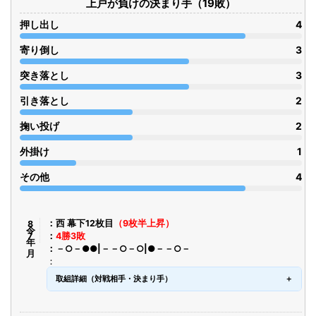
上戸が負けの決まり手（19敗）
押し出し
4
寄り倒し
3
突き落とし
3
引き落とし
2
掬い投げ
2
外掛け
1
その他
4
令8年7月
西 幕下12枚目
（9枚半上昇）
4勝3敗
－○－●●|－－○－○|●－－○－
取組詳細（対戦相手・決まり手）