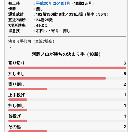
初土俵
平成30年(2018)1月
（18歳2ヵ月）
優勝
無し
通算成績
182勝150敗18休／331出場（勝率：55％）
直近7場所
24勝25敗
7場所勝率
49.0%
得意技
右四つ・寄り・押し
決まり手傾向（直近7場所）
阿蘇ノ山が勝ちの決まり手（18勝）
寄り切り
6
押し出し
5
寄り倒し
2
上手投げ
1
押し倒し
1
首投げ
1
その他
2