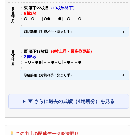
令8年5月
東 幕下27枚目
（13枚半降下）
5勝2敗
○－○－－|○●－－●|－○－－○
取組詳細（対戦相手・決まり手）
令8年3月
西 幕下13枚目
（6枚上昇・最高位更新）
2勝5敗
－○－●●|－－●－○|－●－－●
取組詳細（対戦相手・決まり手）
▼ さらに過去の成績（4場所分）を見る
この力士の関連データを深掘り