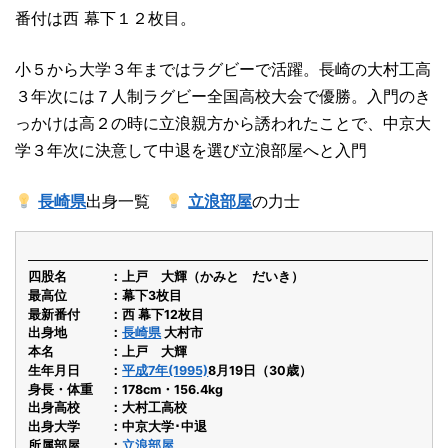
番付は西 幕下１２枚目。
小５から大学３年まではラグビーで活躍。長崎の大村工高
３年次には７人制ラグビー全国高校大会で優勝。入門のき
っかけは高２の時に立浪親方から誘われたことで、中京大
学３年次に決意して中退を選び立浪部屋へと入門
長崎県
出身一覧
立浪部屋
の力士
四股名
上戸 大輝（かみと だいき）
最高位
幕下3枚目
最新番付
西 幕下12枚目
出身地
長崎県
大村市
本名
上戸 大輝
生年月日
平成7年(1995)
8月19日（30歳）
身長・体重
178cm・156.4kg
出身高校
大村工高校
出身大学
中京大学･中退
所属部屋
立浪部屋