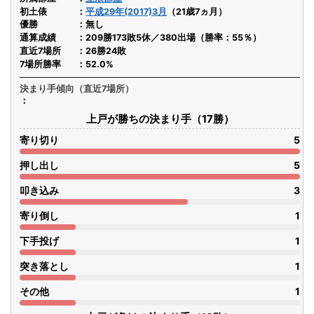
初土俵
平成29年(2017)3月
（21歳7ヵ月）
優勝
無し
通算成績
209勝173敗5休／380出場（勝率：55％）
直近7場所
26勝24敗
7場所勝率
52.0%
決まり手傾向（直近7場所）
上戸が勝ちの決まり手（17勝）
寄り切り
5
押し出し
5
叩き込み
3
寄り倒し
1
下手投げ
1
突き落とし
1
その他
1