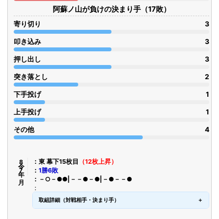
阿蘇ノ山が負けの決まり手（17敗）
寄り切り
3
叩き込み
3
押し出し
3
突き落とし
2
下手投げ
1
上手投げ
1
その他
4
令8年7月
東 幕下15枚目
（12枚上昇）
1勝6敗
－○－●●|－－●－●|－●－－●
取組詳細（対戦相手・決まり手）