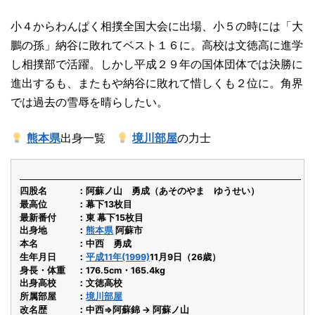
小４からわんぱく相撲全国大会に出場、小５の時には「大
鵬の孫」納谷に敗れてベスト１６に。高校は文徳高に進学
し相撲部で活躍。しかし平成２９年の国体団体では決勝に
進出するも、またもや納谷に敗れて惜しくも２位に。角界
では過去の雪辱を晴らしたい。
熊本県
出身一覧
境川部屋
の力士
四股名
阿蘇ノ山 勇成（あそのやま ゆうせい）
最高位
幕下13枚目
最新番付
東 幕下15枚目
出身地
熊本県
阿蘇市
本名
中西 勇成
生年月日
平成11年(1999)
11月9日（26歳）
身長・体重
176.5cm・165.4kg
出身高校
文徳高校
所属部屋
境川部屋
改名歴
中西⇒阿蘇錦 → 阿蘇ノ山