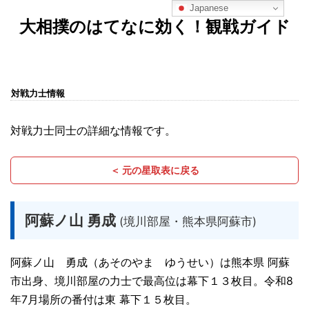
Japanese
大相撲のはてなに効く！観戦ガイド
対戦力士情報
対戦力士同士の詳細な情報です。
＜ 元の星取表に戻る
阿蘇ノ山 勇成
(境川部屋・熊本県阿蘇市)
阿蘇ノ山 勇成（あそのやま ゆうせい）は熊本県 阿蘇
市出身、境川部屋の力士で最高位は幕下１３枚目。令和8
年7月場所の番付は東 幕下１５枚目。