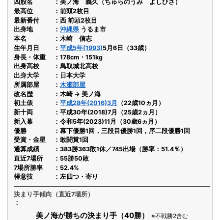
四股名
美ノ海 義久（ちゅらのうみ よしひさ）
最高位
前頭2枚目
最新番付
西 前頭2枚目
出身地
沖縄県
うるま市
本名
木崎 信志
生年月日
平成5年(1993)
5月6日（33歳）
身長・体重
178cm・151kg
出身高校
鳥取城北高校
出身大学
日本大学
所属部屋
木瀬部屋
改名歴
木崎 → 美ノ海
初土俵
平成28年(2016)3月
（22歳10ヵ月）
新十両
平成30年(2018)7月（25歳2ヵ月）
新入幕
令和5年(2023)11月（30歳6ヵ月）
優勝
幕下優勝1回，三段目優勝1回，序二段優勝1回
受賞・金星
敢闘賞1回
通算成績
383勝363敗1休／745出場（勝率：51.4％）
直近7場所
55勝50敗
7場所勝率
52.4%
得意技
左四つ・寄り
決まり手傾向（直近7場所）
美ノ海が勝ちの決まり手（40勝）
※不戦勝2含む