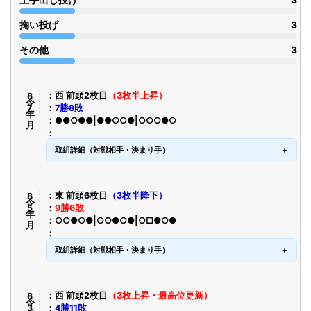
掬い投げ
3
その他
3
令8年7月
西 前頭2枚目
（3枚半上昇）
7勝8敗
●●○●●|●●○○●|○○○●○
取組詳細（対戦相手・決まり手）
令8年5月
東 前頭6枚目
（3枚半降下）
9勝6敗
○○●○●|○○●○●|○□●○●
取組詳細（対戦相手・決まり手）
令8年3月
西 前頭2枚目
（3枚上昇・最高位更新）
4勝11敗