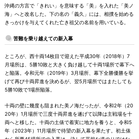
沖縄の方言で「きれい」を意味する「美」を入れた「美ノ
海」へと改名した。下の名の「義久」には、相撲を始める
きっかけを与えてくれた亡き祖父の名前を用いている。
苦難を乗り越えての新入幕
ところが、西十両14枚目で迎えた平成30年（2018年）7
月場所は、5勝10敗と大きく負け越して十両1場所で幕下へ
と陥落。令和元年（2019年）3月場所、幕下全勝優勝を挙
げて再び十両昇進を決めるが、翌5月場所ではまたしても
5勝10敗で1場所陥落。
十両の壁に幾度も阻まれた美ノ海だったが、令和2年（20
20年）1月場所で三度十両昇進を遂げて以降は主戦場を十
両へと移した。十両の土俵で着実に地力を養うと、令和5
年（2023年）11月場所で待望の新入幕を果たす。初土俵