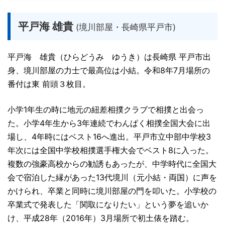
平戸海 雄貴
(境川部屋・長崎県平戸市)
平戸海 雄貴（ひらどうみ ゆうき）は長崎県 平戸市出
身、境川部屋の力士で最高位は小結。令和8年7月場所の
番付は東 前頭３枚目。
小学1年生の時に地元の紐差相撲クラブで相撲と出会っ
た。小学4年生から3年連続でわんぱく相撲全国大会に出
場し、4年時にはベスト16へ進出。平戸市立中部中学校3
年次には全国中学校相撲選手権大会でベスト8に入った。
複数の強豪高校からの勧誘もあったが、中学時代に全国大
会で宿泊した縁があった13代境川（元小結・両国）に声を
かけられ、卒業と同時に境川部屋の門を叩いた。小学校の
卒業式で発表した「関取になりたい」という夢を追いか
け、平成28年（2016年）3月場所で初土俵を踏む。