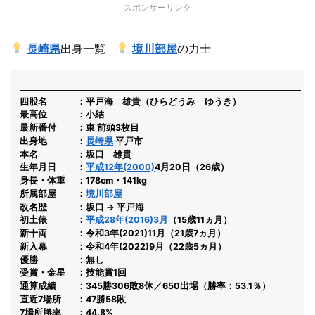
スポンサーリンク
長崎県
出身一覧
境川部屋
の力士
四股名
平戸海 雄貴（ひらどうみ ゆうき）
最高位
小結
最新番付
東 前頭3枚目
出身地
長崎県
平戸市
本名
坂口 雄貴
生年月日
平成12年(2000)
4月20日（26歳）
身長・体重
178cm・141kg
所属部屋
境川部屋
改名歴
坂口 → 平戸海
初土俵
平成28年(2016)3月
（15歳11ヵ月）
新十両
令和3年(2021)11月（21歳7ヵ月）
新入幕
令和4年(2022)9月（22歳5ヵ月）
優勝
無し
受賞・金星
技能賞1回
通算成績
345勝306敗8休／650出場（勝率：53.1％）
直近7場所
47勝58敗
7場所勝率
44.8%