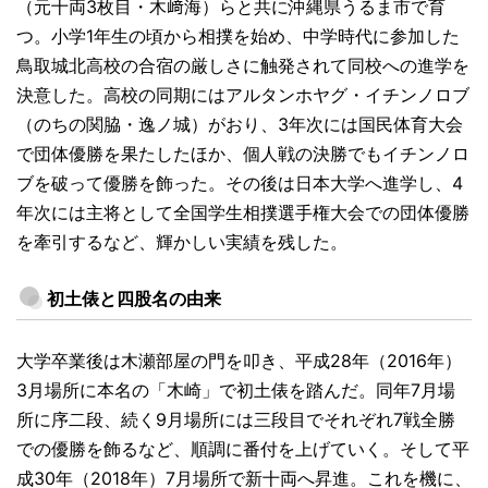
（元十両3枚目・木﨑海）らと共に沖縄県うるま市で育
つ。小学1年生の頃から相撲を始め、中学時代に参加した
鳥取城北高校の合宿の厳しさに触発されて同校への進学を
決意した。高校の同期にはアルタンホヤグ・イチンノロブ
（のちの関脇・逸ノ城）がおり、3年次には国民体育大会
で団体優勝を果たしたほか、個人戦の決勝でもイチンノロ
ブを破って優勝を飾った。その後は日本大学へ進学し、4
年次には主将として全国学生相撲選手権大会での団体優勝
を牽引するなど、輝かしい実績を残した。
初土俵と四股名の由来
大学卒業後は木瀬部屋の門を叩き、平成28年（2016年）
3月場所に本名の「木崎」で初土俵を踏んだ。同年7月場
所に序二段、続く9月場所には三段目でそれぞれ7戦全勝
での優勝を飾るなど、順調に番付を上げていく。そして平
成30年（2018年）7月場所で新十両へ昇進。これを機に、