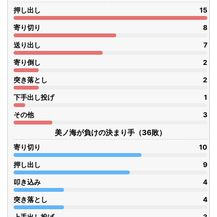
押し出し
15
寄り切り
8
送り出し
7
寄り倒し
2
突き落とし
2
下手出し投げ
1
その他
3
美ノ海が負けの決まり手（36敗）
寄り切り
10
押し出し
9
叩き込み
4
突き落とし
4
上手出し投げ
3