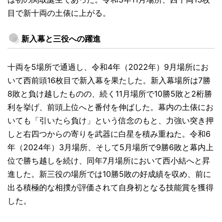
目で新十両の土俵に上がる。
新入幕と三役への躍進
十両を5場所で通過し、令和4年（2022年）9月場所にお
いて西前頭16枚目で新入幕を果たした。新入幕場所は7勝
8敗と負け越したものの、続く11月場所で10勝5敗と2桁勝
利を挙げ、前頭上位へと番付を伸ばした。幕内の土俵にお
いても「引いたら負け」という信念のもと、力強い突き押
しと右四つからの寄りを武器に白星を積み重ねた。令和6
年（2024年）3月場所、そして5月場所で9勝6敗と幕内上
位で勝ち越しを続け、同年7月場所において西小結へと昇
進した。新三役の場所では10勝5敗の好成績を収め、前に
出る積極的な相撲が評価されて自身初となる技能賞を獲得
した。