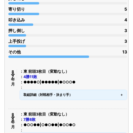
寄り切り
5
叩き込み
4
押し倒し
3
上手投げ
3
その他
13
令8年7月
東 前頭3枚目（変動なし）
4勝11敗
●●●●○|●●●●●|●○○○●
取組詳細（対戦相手・決まり手）
令8年5月
東 前頭3枚目（変動なし）
7勝8敗
●○○●●|○●○●●|●○○●○