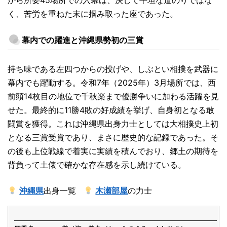
から所要45場所での入幕は、決して平坦な道のりではな
く、苦労を重ねた末に掴み取った座であった。
幕内での躍進と沖縄県勢初の三賞
持ち味である左四つからの投げや、しぶとい相撲を武器に
幕内でも躍動する。令和7年（2025年）3月場所では、西
前頭14枚目の地位で千秋楽まで優勝争いに加わる活躍を見
せた。最終的に11勝4敗の好成績を挙げ、自身初となる敢
闘賞を獲得。これは沖縄県出身力士としては大相撲史上初
となる三賞受賞であり、まさに歴史的な記録であった。そ
の後も上位戦線で着実に実績を積んでおり、郷土の期待を
背負って土俵で確かな存在感を示し続けている。
沖縄県
出身一覧
木瀬部屋
の力士