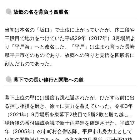
故郷の名を背負う四股名
当初は本名の「坂口」で土俵に上がっていたが、序二段や
三段目で地力をつけていた平成29年（2017年）3月場所よ
り「平戸海」へと改名した。「平戸」は生まれ育った長崎
県平戸市そのものであり、故郷への誇りと覚悟を四股名に
刻んだものであった。
幕下での長い修行と関取への道
幕下上位の壁には幾度も跳ね返されたが、ひたすら前に出
る押し相撲を磨き、徐々に実力を蓄えていった。令和3年
（2021年）9月場所を東幕下2枚目で5勝2敗と勝ち越し、
場所後の番付編成会議で新十両昇進を確定させた。平成17
年（2005年）の市町村合併以降、平戸市出身力士として
は初の関取誕生であった。令和3年11月場所、西十両13枚