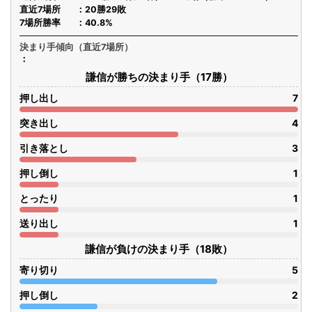
直近7場所
20勝29敗
7場所勝率
40.8%
決まり手傾向（直近7場所）
謙信が勝ちの決まり手（17勝）
押し出し
7
突き出し
4
引き落とし
3
押し倒し
1
とったり
1
送り出し
1
謙信が負けの決まり手（18敗）
寄り切り
5
押し倒し
2