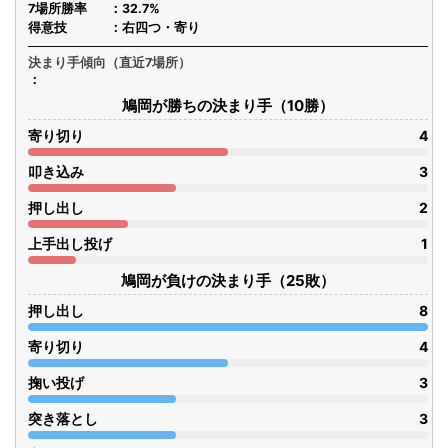
7場所勝率
32.7%
得意技
右四つ・寄り
決まり手傾向（直近7場所）
鳩岡が勝ちの決まり手（10勝）
寄り切り
4
叩き込み
3
押し出し
2
上手出し投げ
1
鳩岡が負けの決まり手（25敗）
押し出し
8
寄り切り
4
掬い投げ
3
突き落とし
3