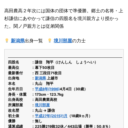
高田農高２年次には国体の団体で準優勝。郷土の名将・上
杉謙信にあやかって謙信の四股名を境川親方より授かっ
た。関ノ戸親方とは従弟関係
新潟県
出身一覧
境川部屋
の力士
四股名
謙信 翔平（けんしん しょうへい）
最高位
幕下50枚目
最新番付
西 三段目71枚目
出身地
新潟県
上越市
本名
丸山 翔平
生年月日
平成8年(1996)
4月4日（30歳）
身長・体重
173cm・123.7kg
出身高校
高田農業高校
所属部屋
境川部屋
改名歴
丸山 → 謙信
初土俵
平成27年(2015)1月
（18歳9ヵ月）
優勝
無し
通算成績
225勝219敗32休／443出場（勝率：50.8％）