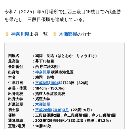
令和7（2025）年5月場所では西三段目16枚目で7戦全勝
を果たし、三段目優勝を達成している。
神奈川県
出身一覧
木瀬部屋
の力士
四股名
鳩岡 良祐（はとおか りょうすけ）
最高位
幕下13枚目
最新番付
西 序二段2枚目
出身地
神奈川県
横浜市港北区
本名
鳩岡 良祐
生年月日
平成6年(1994)
2月23日（32歳）
身長・体重
184cm・150.7kg
出身高校
拓殖大学紅陵高校
出身大学
拓殖大学
所属部屋
木瀬部屋
初土俵
平成28年(2016)3月
（22歳1ヵ月）
優勝
三段目優勝2回，序二段優勝1回，序ノ口優勝1回
通算成績
202勝129敗96休／330出場（勝率：61.2％）
直近7場所
16勝33敗