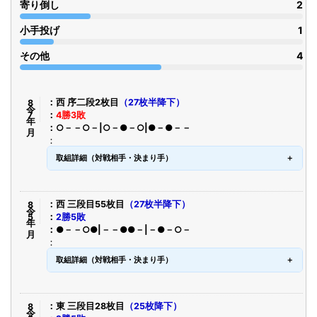
寄り倒し
2
小手投げ
1
その他
4
令8年7月
西 序二段2枚目
（27枚半降下）
4勝3敗
○－－○－|○－●－○|●－●－－
取組詳細（対戦相手・決まり手）
令8年5月
西 三段目55枚目
（27枚半降下）
2勝5敗
●－－○●|－－●●－|－●－○－
取組詳細（対戦相手・決まり手）
令8年3月
東 三段目28枚目
（25枚降下）