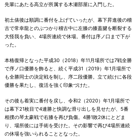
先輩にあたる高立が所属する木瀬部屋に入門した。
初土俵後は順調に番付を上げていったが、幕下昇進後の稽
古で常幸龍とのぶつかり稽古中に左膝の膝蓋腱を断裂する
大怪我を負い、4場所連続で休場。番付は序ノ口まで下が
った。
本格復帰となった平成30（2018）年11月場所では7戦全勝
で序ノ口優勝を飾ると、続く平成31（2019）年1月場所で
も全勝同士の決定戦を制し、序二段優勝。立て続けに各段
優勝を果たし、復活を強く印象づけた。
その後も着実に番付を戻し、令和2（2020）年1月場所で
は幕下21枚目で4連勝と快調な滑り出しを見せたが、5番
相撲の琴太豪戦で右膝を再び負傷。4勝1敗2休にとどま
り、場所後には手術を受けた。その影響で再び4場所連続
の休場を強いられることとなった。