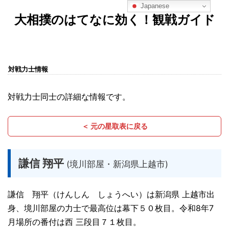
Japanese
大相撲のはてなに効く！観戦ガイド
対戦力士情報
対戦力士同士の詳細な情報です。
＜ 元の星取表に戻る
謙信 翔平
(境川部屋・新潟県上越市)
謙信 翔平（けんしん しょうへい）は新潟県 上越市出
身、境川部屋の力士で最高位は幕下５０枚目。令和8年7
月場所の番付は西 三段目７１枚目。