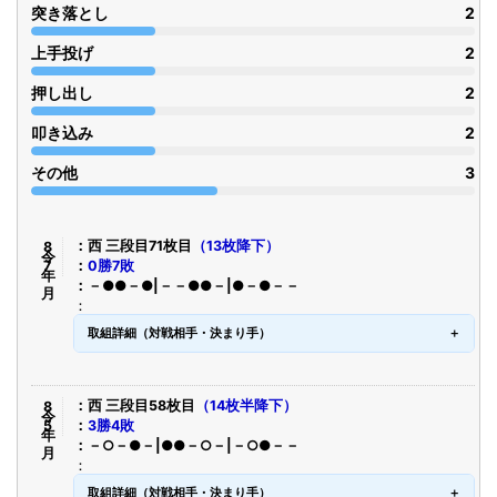
突き落とし
2
上手投げ
2
押し出し
2
叩き込み
2
その他
3
令8年7月
西 三段目71枚目
（13枚降下）
0勝7敗
－●●－●|－－●●－|●－●－－
取組詳細（対戦相手・決まり手）
令8年5月
西 三段目58枚目
（14枚半降下）
3勝4敗
－○－●－|●●－○－|－○●－－
取組詳細（対戦相手・決まり手）