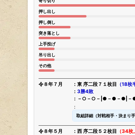
寄り切り
押し出し
押し倒し
突き落とし
上手投げ
吊り出し
その他
令８年７月
東 序二段７１枚目
（18枚
3勝4敗
－○－○－|●－●－●|－
取組詳細（対戦相手・決まり
令８年５月
西 序二段５２枚目
（34