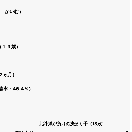
 かいむ）
日（１９歳）
歳2ヵ月）
勝率：46.4％）
北斗洋が負けの決まり手（18敗）