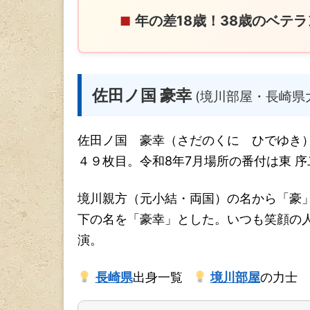
年の差18歳！38歳のベテ
■
佐田ノ国 豪幸
(境川部屋・長崎県
佐田ノ国 豪幸（さだのくに ひでゆき
４９枚目。令和8年7月場所の番付は東 
境川親方（元小結・両国）の名から「豪
下の名を「豪幸」とした。いつも笑顔の
演。
長崎県
出身一覧
境川部屋
の力士