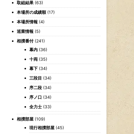
取組結果
(63)
本場所の成績順
(17)
本場所情報
(4)
巡業情報
(5)
相撲番付
(241)
幕内
(36)
十両
(35)
幕下
(34)
三段目
(34)
序二段
(34)
序ノ口
(34)
全力士
(33)
相撲部屋
(109)
現行相撲部屋
(45)