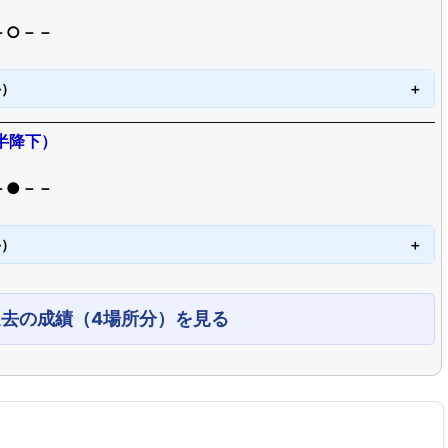
－○－－
手）
半降下）
－●－－
手）
過去の成績（4場所分）を見る