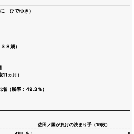
に ひでゆき）
（３８歳）
国
歳11ヵ月）
4出場（勝率：49.3％）
佐田ノ国が負けの決まり手（19敗）
4
押し出し
5