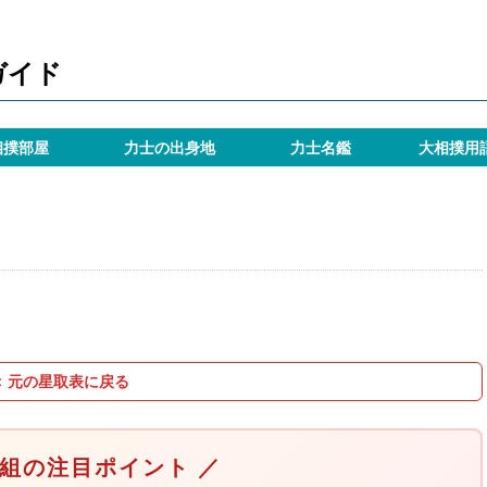
ガイド
相撲部屋
力士の出身地
力士名鑑
大相撲用
＜ 元の星取表に戻る
取組の注目ポイント ／