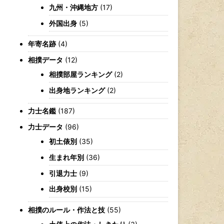
九州・沖縄地方
(17)
外国出身
(5)
年寄名跡
(4)
相撲データ
(12)
相撲部屋ランキング
(2)
出身地ランキング
(2)
力士名鑑
(187)
力士データ
(96)
初土俵別
(35)
生まれ年別
(36)
引退力士
(9)
出身校別
(15)
相撲のルール・作法と技
(55)