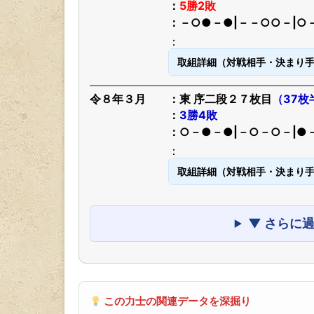
5勝2敗
－○●－●|－－○○－|○
取組詳細（対戦相手・決まり
令８年３月
東 序二段２７枚目
（37枚
3勝4敗
○－●－●|－○－○－|●
取組詳細（対戦相手・決まり
▼ さらに
この力士の関連データを深掘り