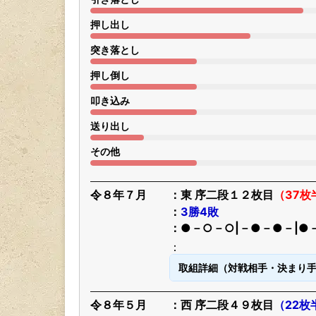
押し出し
突き落とし
押し倒し
叩き込み
送り出し
その他
令８年７月
東 序二段１２枚目
（37枚
3勝4敗
●－○－○|－●－●－|●
取組詳細（対戦相手・決まり
令８年５月
西 序二段４９枚目
（22枚