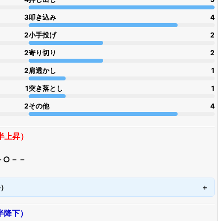
3
叩き込み
4
2
小手投げ
2
2
寄り切り
2
2
肩透かし
1
1
突き落とし
1
2
その他
4
半上昇）
－○－－
手）
半降下）