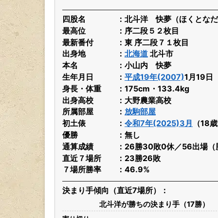
四股名
北斗洋 快夢（ほくとなだ
最高位
序二段５２枚目
最新番付
東 序二段７１枚目
出身地
北海道
北斗市
本名
小山内 快夢
生年月日
平成19年(2007)
1月19
身長・体重
175cm・133.4kg
出身高校
大野農業高校
所属部屋
放駒部屋
初土俵
令和7年(2025)3月
（18
優勝
無し
通算成績
26勝30敗0休／56出場（
直近７場所
23勝26敗
７場所勝率
46.9%
決まり手傾向（直近7場所）
北斗洋が勝ちの決まり手（17勝）