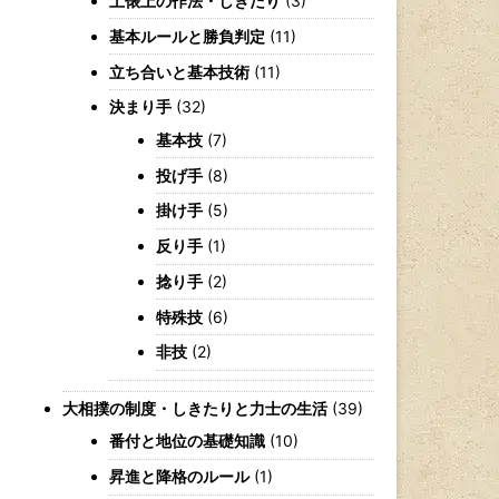
土俵上の作法・しきたり
(3)
基本ルールと勝負判定
(11)
立ち合いと基本技術
(11)
決まり手
(32)
基本技
(7)
投げ手
(8)
掛け手
(5)
反り手
(1)
捻り手
(2)
特殊技
(6)
非技
(2)
大相撲の制度・しきたりと力士の生活
(39)
番付と地位の基礎知識
(10)
昇進と降格のルール
(1)