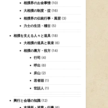
相撲界のお金事情
(10)
大相撲の制度・掟
(16)
相撲界の伝統行事・風習
(3)
力士の生活・稽古
(5)
相撲を支える人々と道具
(18)
大相撲の道具と装束
(6)
相撲の裏方・役方
(14)
行司
(4)
呼出
(6)
床山
(2)
若者頭
(1)
世話人
(1)
興行と会場の知識
(12)
本場所・巡業・行事
(6)