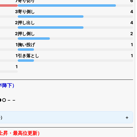
7
寄り切り
6
3
寄り倒し
4
2
押し出し
4
2
押し倒し
2
1
掬い投げ
1
1
引き落とし
1
1
半降下）
●○－－
手）
枚上昇・最高位更新）