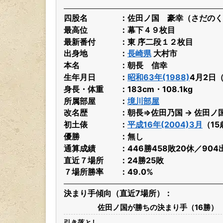
四股名
佐田ノ国 豪幸（さだのく
最高位
幕下４９枚目
最新番付
東 序二段１２枚目
出身地
長崎県
大村市
本名
朝長 信幸
生年月日
昭和63年(1988)
4月2日
身長・体重
183cm・108.1kg
所属部屋
境川部屋
改名歴
朝長⇒佐田乃国 → 佐田ノ
初土俵
平成16年(2004)3月
（15
優勝
無し
通算成績
446勝458敗20休／90
直近７場所
24勝25敗
７場所勝率
49.0%
決まり手傾向（直近7場所）
佐田ノ国が勝ちの決まり手（16勝）
引き落とし