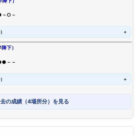
半降下）
●－○－
手）
半降下）
●●－－
手）
過去の成績（4場所分）を見る