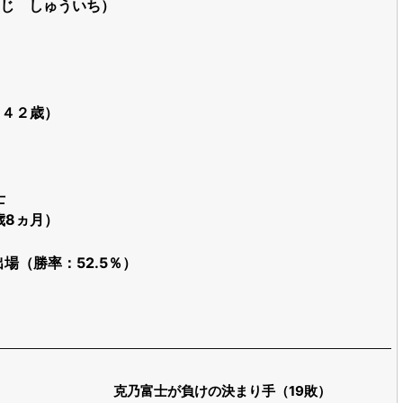
じ しゅういち）
（４２歳）
士
歳8ヵ月）
出場（勝率：52.5％）
克乃富士が負けの決まり手（19敗）