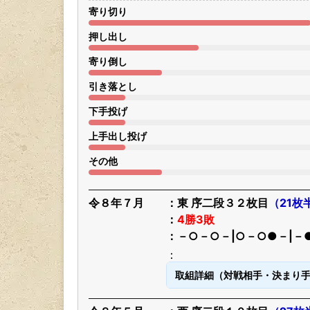
寄り切り
押し出し
寄り倒し
引き落とし
下手投げ
上手出し投げ
その他
令８年７月
東 序二段３２枚目
（21枚
4勝3敗
－○－○－|○－○●－|－
取組詳細（対戦相手・決まり