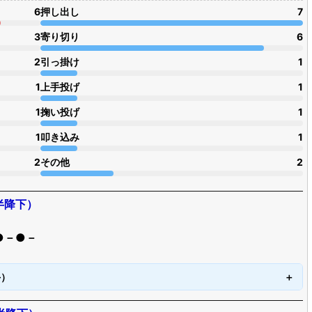
6
押し出し
7
3
寄り切り
6
2
引っ掛け
1
1
上手投げ
1
1
掬い投げ
1
1
叩き込み
1
2
その他
2
半降下）
●－●－
手）