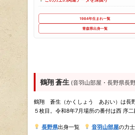
1984年生まれ一覧
青森県出身一覧
鶴翔 蒼生
(音羽山部屋・長野県長野
鶴翔 蒼生（かくしょう あおい）は長
５枚目。令和8年7月場所の番付は西 序
長野県
出身一覧
音羽山部屋
の力士