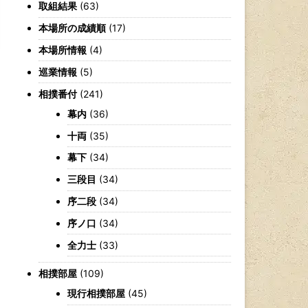
取組結果
(63)
本場所の成績順
(17)
本場所情報
(4)
巡業情報
(5)
相撲番付
(241)
幕内
(36)
十両
(35)
幕下
(34)
三段目
(34)
序二段
(34)
序ノ口
(34)
全力士
(33)
相撲部屋
(109)
現行相撲部屋
(45)