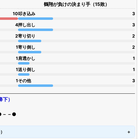
鶴翔が負けの決まり手（15敗）
10
叩き込み
3
4
押し出し
3
2
寄り切り
2
1
寄り倒し
2
1
肩透かし
1
1
送り倒し
1
1
その他
3
降下）
●－－●
手）