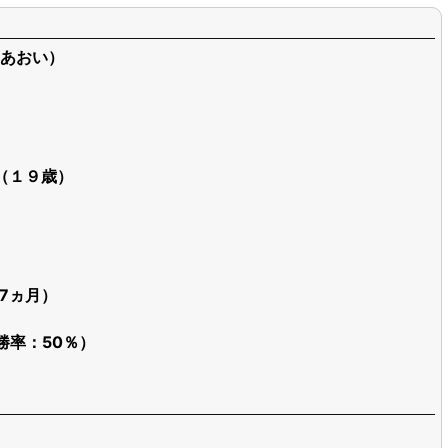
あおい）
日（１９歳）
歳7ヵ月）
勝率：50％）