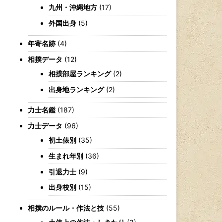
九州・沖縄地方
(17)
外国出身
(5)
年寄名跡
(4)
相撲データ
(12)
相撲部屋ランキング
(2)
出身地ランキング
(2)
力士名鑑
(187)
力士データ
(96)
初土俵別
(35)
生まれ年別
(36)
引退力士
(9)
出身校別
(15)
相撲のルール・作法と技
(55)