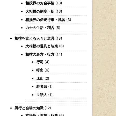
相撲界のお金事情
(10)
大相撲の制度・掟
(16)
相撲界の伝統行事・風習
(3)
力士の生活・稽古
(5)
相撲を支える人々と道具
(18)
大相撲の道具と装束
(6)
相撲の裏方・役方
(14)
行司
(4)
呼出
(6)
床山
(2)
若者頭
(1)
世話人
(1)
興行と会場の知識
(12)
本場所・巡業・行事
(6)