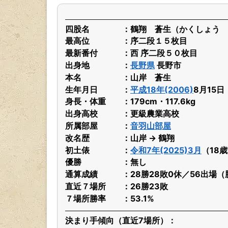
四股名
鶴翔 蒼生（かくしょう 
最高位
序二段１５枚目
最新番付
西 序二段５０枚目
出身地
長野県
長野市
本名
山岸 蒼生
生年月日
平成18年(2006)
8月15
身長・体重
179cm・117.6kg
出身高校
更級農業高校
所属部屋
音羽山部屋
改名歴
山岸 → 鶴翔
初土俵
令和7年(2025)3月
（18
優勝
無し
通算成績
28勝28敗0休／56出場（
直近７場所
26勝23敗
７場所勝率
53.1%
決まり手傾向（直近7場所）