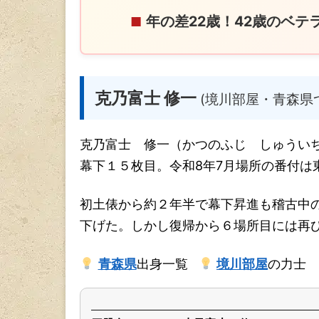
年の差22歳！42歳のベテ
■
克乃富士 修一
(境川部屋・青森県
克乃富士 修一（かつのふじ しゅうい
幕下１５枚目。令和8年7月場所の番付は
初土俵から約２年半で幕下昇進も稽古中
下げた。しかし復帰から６場所目には再
青森県
出身一覧
境川部屋
の力士