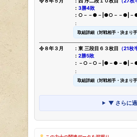
令８年５月
西 序二段１０枚目
（27枚
3勝4敗
○－－●－|●○－－●|－
取組詳細（対戦相手・決まり
令８年３月
東 三段目６３枚目
（21枚
2勝5敗
－○－○－|●－●－●|－
取組詳細（対戦相手・決まり
▼ さらに
この力士の関連データを深掘り