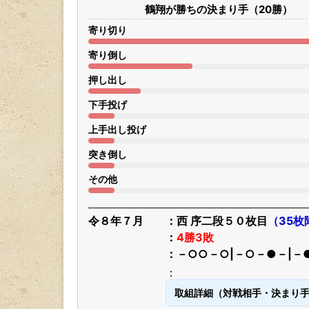
鶴翔が勝ちの決まり手（20勝）
寄り切り
寄り倒し
押し出し
下手投げ
上手出し投げ
突き倒し
その他
令８年７月
西 序二段５０枚目
（35枚
4勝3敗
－○○－○|－○－●－|－
取組詳細（対戦相手・決まり