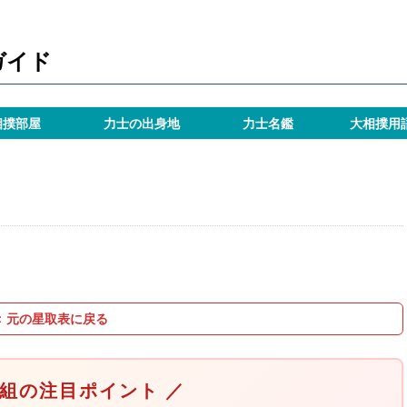
ガイド
相撲部屋
力士の出身地
力士名鑑
大相撲用
＜ 元の星取表に戻る
取組の注目ポイント ／