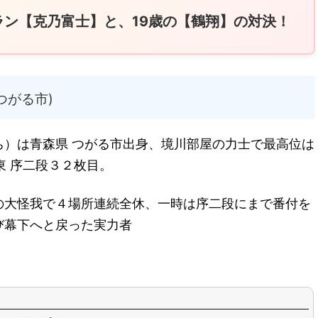
ラン【克乃富士】と、19歳の【鶴翔】の対決！
つがる市)
ち）は青森県 つがる市出身、境川部屋の力士で最高位は
東 序二段３２枚目。
の大怪我で４場所連続全休、一時は序二段にまで番付を
び幕下へと戻った実力者