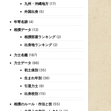
九州・沖縄地方
(17)
外国出身
(5)
年寄名跡
(4)
相撲データ
(12)
相撲部屋ランキング
(2)
出身地ランキング
(2)
力士名鑑
(187)
力士データ
(96)
初土俵別
(35)
生まれ年別
(36)
引退力士
(9)
出身校別
(15)
相撲のルール・作法と技
(55)