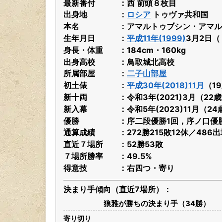
最新番付
西 前頭８枚目
出身地
ロシア
トゥヴァ共和国
本名
アマルトゥブシン・アマル
生年月日
平成11年(1999)
3月2日
身長・体重
184cm・160kg
出身高校
鳥取城北高校
所属部屋
二子山部屋
初土俵
平成30年(2018)11月
（1
新十両
令和3年(2021)3月（22
新入幕
令和5年(2023)11月（2
優勝
序二段優勝1回，序ノ口優
通算成績
272勝215敗12休／48
直近７場所
52勝53敗
７場所勝率
49.5%
得意技
右四つ・寄り
決まり手傾向（直近7場所）
狼雅が勝ちの決まり手（34勝）
寄り切り