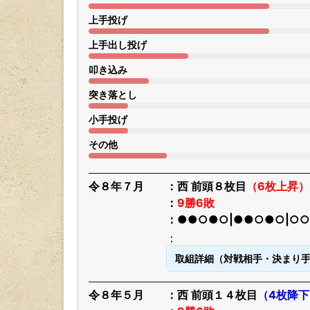
上手投げ
上手出し投げ
叩き込み
突き落とし
小手投げ
その他
令８年７月
西 前頭８枚目
（6枚上昇）
9勝6敗
●●○●○|●●○●○|○
取組詳細（対戦相手・決まり
令８年５月
西 前頭１４枚目
（4枚降下