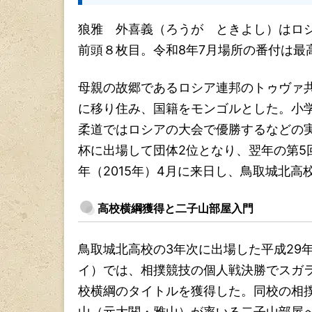
狼雅 外喜義（ろうが ときよし）はロ
前頭８枚目。令和8年7月場所の番付は最
母親の故郷であるロシア連邦のトゥヴァ共
に移り住み、国籍をモンゴルとした。小学
柔道ではロシアの大会で優勝するなどの
杯に出場して団体2位となり、翌年の第5
年（2015年）4月に来日し、鳥取城北高
高校横綱獲得と二子山部屋入門
鳥取城北高校の3年次に出場した平成29
イ）では、相撲競技の個人戦決勝でスガ
校横綱のタイトルを獲得した。同校の相撲
山（元大関・雅山）が率いる二子山部屋