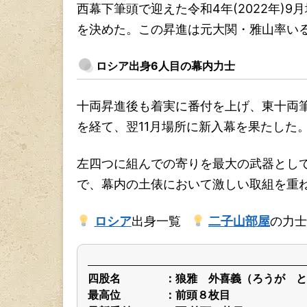
西幕下筆頭で迎えた令和4年(2022年)9
を決めた。この昇進は元大関・雅山率い
ロシア出身6人目の幕内力士
十両昇進後も着実に番付を上げ、東十両筆頭
を経て、翌11月場所に新入幕を果たした
左四つに組んでの寄りを最大の武器とし
で、幕内の土俵において激しい取組を重
ロシア
出身一覧
二子山部屋
の力士
四股名
狼雅 外喜義（ろうが と
最高位
前頭８枚目