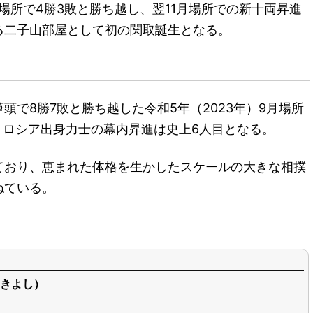
月場所で4勝3敗と勝ち越し、翌11月場所での新十両昇進
る二子山部屋として初の関取誕生となる。
で8勝7敗と勝ち越した令和5年（2023年）9月場所
。ロシア出身力士の幕内昇進は史上6人目となる。
ており、恵まれた体格を生かしたスケールの大きな相撲
ねている。
きよし）