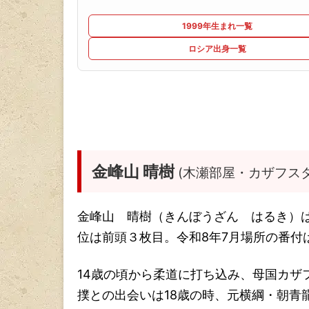
1999年生まれ一覧
ロシア出身一覧
金峰山 晴樹
(木瀬部屋・カザフス
金峰山 晴樹（きんぼうざん はるき）
位は前頭３枚目。令和8年7月場所の番付
14歳の頃から柔道に打ち込み、母国カザ
撲との出会いは18歳の時、元横綱・朝青