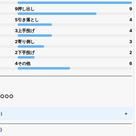
9
押し出し
9
5
引き落とし
4
3
上手投げ
4
2
寄り倒し
3
2
下手投げ
2
4
その他
6
○○○○
手）
）