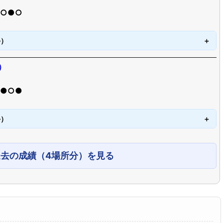
○○●○
手）
）
●●○●
手）
過去の成績（4場所分）を見る