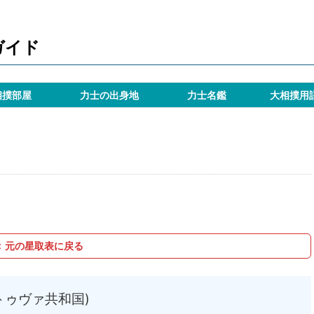
ガイド
相撲部屋
力士の出身地
力士名鑑
大相撲用
＜ 元の星取表に戻る
トゥヴァ共和国)