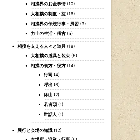
相撲界のお金事情
(10)
大相撲の制度・掟
(16)
相撲界の伝統行事・風習
(3)
力士の生活・稽古
(5)
相撲を支える人々と道具
(18)
大相撲の道具と装束
(6)
相撲の裏方・役方
(14)
行司
(4)
呼出
(6)
床山
(2)
若者頭
(1)
世話人
(1)
興行と会場の知識
(12)
本場所・巡業・行事
(6)