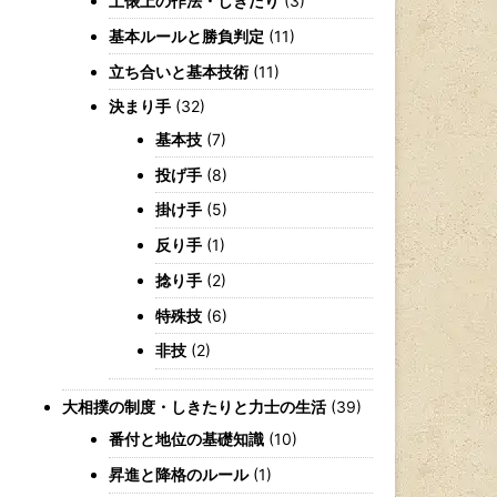
土俵上の作法・しきたり
(3)
基本ルールと勝負判定
(11)
立ち合いと基本技術
(11)
決まり手
(32)
基本技
(7)
投げ手
(8)
掛け手
(5)
反り手
(1)
捻り手
(2)
特殊技
(6)
非技
(2)
大相撲の制度・しきたりと力士の生活
(39)
番付と地位の基礎知識
(10)
昇進と降格のルール
(1)