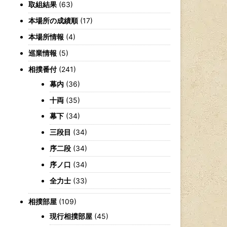
取組結果
(63)
本場所の成績順
(17)
本場所情報
(4)
巡業情報
(5)
相撲番付
(241)
幕内
(36)
十両
(35)
幕下
(34)
三段目
(34)
序二段
(34)
序ノ口
(34)
全力士
(33)
相撲部屋
(109)
現行相撲部屋
(45)