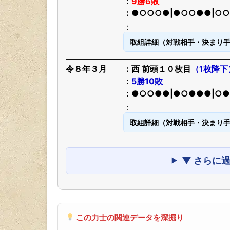
9勝6敗
●○○○●|●○○●●|○
取組詳細（対戦相手・決まり
令８年３月
西 前頭１０枚目
（1枚降下
5勝10敗
●○○●●|●○●●●|○
取組詳細（対戦相手・決まり
▼ さらに
この力士の関連データを深掘り