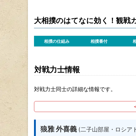
大相撲のはてなに効く！観戦
相撲の仕組み
相撲番付
対戦力士情報
対戦力士同士の詳細な情報です。
狼雅 外喜義
(二子山部屋・ロシア