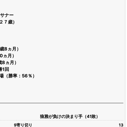
サナー
（２７歳）
9歳8ヵ月）
歳0ヵ月）
4歳8ヵ月）
勝1回
6出場（勝率：56％）
狼雅が負けの決まり手（41敗）
9
寄り切り
13