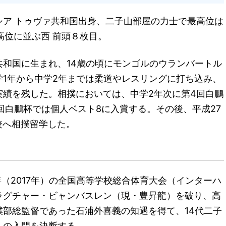
シア トゥヴァ共和国出身、二子山部屋の力士で最高位は
高位に並ぶ西 前頭８枚目。
和国に生まれ、14歳の頃にモンゴルのウランバートル
1年から中学2年までは柔道やレスリングに打ち込み、
実績を残した。相撲においては、中学2年次に第4回白鵬
回白鵬杯では個人ベスト8に入賞する。その後、平成27
校へ相撲留学した。
年（2017年）の全国高等学校総合体育大会（インターハ
ラグチャー・ビャンバスレン（現・豊昇龍）を破り、高
部総監督であった石浦外喜義の知遇を得て、14代二子
への入門を決断する。