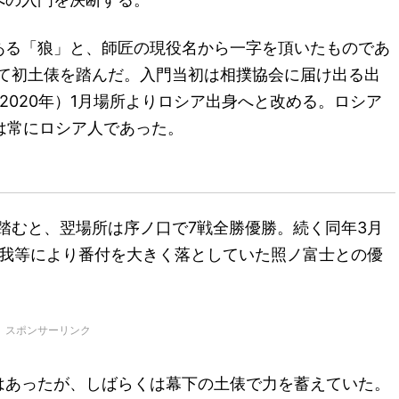
ある「狼」と、師匠の現役名から一字を頂いたものであ
おいて初土俵を踏んだ。入門当初は相撲協会に届け出る出
2020年）1月場所よりロシア出身へと改める。ロシア
は常にロシア人であった。
俵を踏むと、翌場所は序ノ口で7戦全勝優勝。続く同年3月
怪我等により番付を大きく落としていた照ノ富士との優
スポンサーリンク
はあったが、しばらくは幕下の土俵で力を蓄えていた。