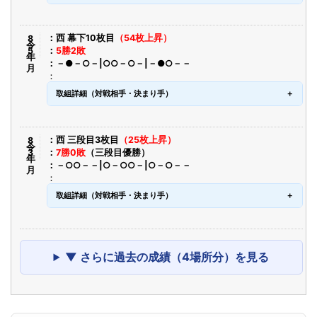
令8年5月
西 幕下10枚目
（54枚上昇）
5勝2敗
－●－○－|○○－○－|－●○－－
取組詳細（対戦相手・決まり手）
令8年3月
西 三段目3枚目
（25枚上昇）
7勝0敗
（三段目優勝）
－○○－－|○－○○－|○－○－－
取組詳細（対戦相手・決まり手）
▼ さらに過去の成績（4場所分）を見る