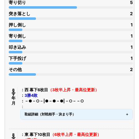
寄り切り
5
突き落とし
2
押し倒し
1
寄り倒し
1
叩き込み
1
下手投げ
1
その他
2
令8年7月
西 幕下6枚目
（3枚半上昇・最高位更新）
3勝4敗
－●－○－|●－●－●|－○－－○
取組詳細（対戦相手・決まり手）
令8年5月
東 幕下10枚目
（6枚半上昇・最高位更新）