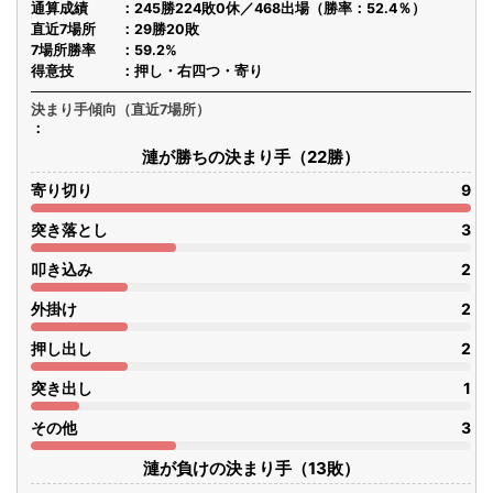
通算成績
245勝224敗0休／468出場（勝率：52.4％）
直近7場所
29勝20敗
7場所勝率
59.2%
得意技
押し・右四つ・寄り
決まり手傾向（直近7場所）
漣が勝ちの決まり手（22勝）
寄り切り
9
突き落とし
3
叩き込み
2
外掛け
2
押し出し
2
突き出し
1
その他
3
漣が負けの決まり手（13敗）