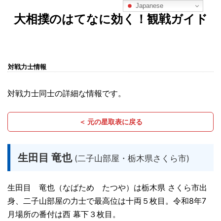
Japanese
大相撲のはてなに効く！観戦ガイド
対戦力士情報
対戦力士同士の詳細な情報です。
＜ 元の星取表に戻る
生田目 竜也
(二子山部屋・栃木県さくら市)
生田目 竜也（なばため たつや）は栃木県 さくら市出
身、二子山部屋の力士で最高位は十両５枚目。令和8年7
月場所の番付は西 幕下３枚目。