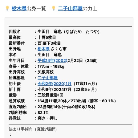
栃木県
出身一覧
二子山部屋
の力士
四股名
生田目 竜也（なばため たつや）
最高位
十両5枚目
最新番付
西 幕下3枚目
出身地
栃木県
さくら市
本名
生田目 竜也
生年月日
平成14年(2002)
2月22日（24歳）
身長・体重
177cm・168kg
出身高校
矢板高校
所属部屋
二子山部屋
初土俵
令和2年(2020)1月
（17歳11ヵ月）
新十両
令和6年(2024)7月（22歳5ヵ月）
優勝
三段目優勝1回
通算成績
164勝111敗39休／273出場（勝率：60.1％）
直近7場所
23勝5敗14休(十両:0勝0敗15休)
7場所勝率
82.1%
得意技
突き・押し
決まり手傾向（直近7場所）