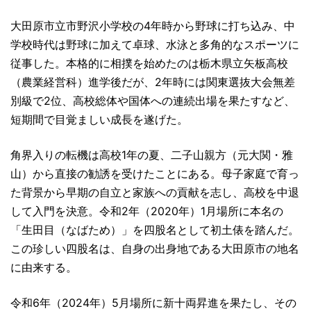
大田原市立市野沢小学校の4年時から野球に打ち込み、中
学校時代は野球に加えて卓球、水泳と多角的なスポーツに
従事した。本格的に相撲を始めたのは栃木県立矢板高校
（農業経営科）進学後だが、2年時には関東選抜大会無差
別級で2位、高校総体や国体への連続出場を果たすなど、
短期間で目覚ましい成長を遂げた。
角界入りの転機は高校1年の夏、二子山親方（元大関・雅
山）から直接の勧誘を受けたことにある。母子家庭で育っ
た背景から早期の自立と家族への貢献を志し、高校を中退
して入門を決意。令和2年（2020年）1月場所に本名の
「生田目（なばため）」を四股名として初土俵を踏んだ。
この珍しい四股名は、自身の出身地である大田原市の地名
に由来する。
令和6年（2024年）5月場所に新十両昇進を果たし、その