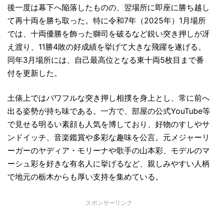
後一度は幕下へ陥落したものの、翌場所に即座に勝ち越し
て再十両を勝ち取った。特に令和7年（2025年）1月場所
では、十両優勝を飾った獅司を破るなど鋭い突き押しが冴
え渡り、11勝4敗の好成績を挙げて大きな飛躍を遂げる。
同年3月場所には、自己最高位となる東十両5枚目まで番
付を更新した。
土俵上ではパワフルな突き押し相撲を身上とし、常に前へ
出る姿勢が持ち味である。一方で、部屋の公式YouTube等
で見せる明るい素顔も人気を博しており、好物のすしやサ
ンドイッチ、音楽鑑賞や多彩な趣味を公言。元メジャーリ
ーガーのヤディア・モリーナや歌手の山本彩、モデルのマ
ーシュ彩を好きな有名人に挙げるなど、親しみやすい人柄
で地元の栃木からも厚い支持を集めている。
スポンサーリンク