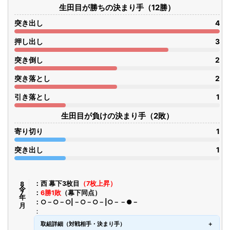
生田目が勝ちの決まり手（12勝）
突き出し
4
押し出し
3
突き倒し
2
突き落とし
2
引き落とし
1
生田目が負けの決まり手（2敗）
寄り切り
1
突き出し
1
令8年7月
西 幕下3枚目
（7枚上昇）
6勝1敗
（幕下同点）
○－○－○|－○－○－|○－－●－
取組詳細（対戦相手・決まり手）