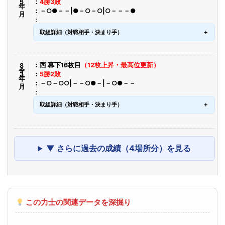
4勝3敗
－○●－－|●－○－○|○－－－●
取組詳細（対戦相手・決まり手）
令8年3月
西 幕下16枚目
（12枚上昇・最高位更新）
5勝2敗
－○－○○|－－○●－|－○●－－
取組詳細（対戦相手・決まり手）
▼ さらに過去の成績（4場所分）を見る
この力士の関連データを深掘り