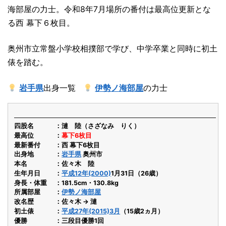
海部屋の力士。令和8年7月場所の番付は最高位更新とな
る西 幕下６枚目。
奥州市立常盤小学校相撲部で学び、中学卒業と同時に初土
俵を踏む。
岩手県
出身一覧
伊勢ノ海部屋
の力士
四股名
漣 陸（さざなみ りく）
最高位
幕下6枚目
最新番付
西 幕下6枚目
出身地
岩手県
奥州市
本名
佐々木 陸
生年月日
平成12年(2000)
1月31日（26歳）
身長・体重
181.5cm・130.8kg
所属部屋
伊勢ノ海部屋
改名歴
佐々木 → 漣
初土俵
平成27年(2015)3月
（15歳2ヵ月）
優勝
三段目優勝1回