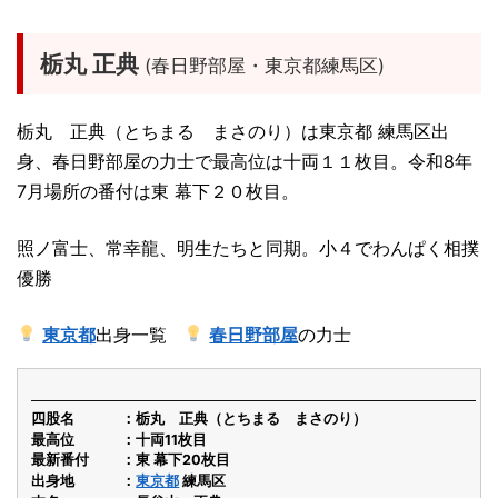
栃丸 正典
(春日野部屋・東京都練馬区)
栃丸 正典（とちまる まさのり）は東京都 練馬区出
身、春日野部屋の力士で最高位は十両１１枚目。令和8年
7月場所の番付は東 幕下２０枚目。
照ノ富士、常幸龍、明生たちと同期。小４でわんぱく相撲
優勝
東京都
出身一覧
春日野部屋
の力士
四股名
栃丸 正典（とちまる まさのり）
最高位
十両11枚目
最新番付
東 幕下20枚目
出身地
東京都
練馬区