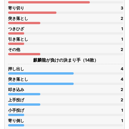
寄り切り
3
突き落とし
2
つきひざ
1
引き落とし
1
その他
2
麒麟龍が負けの決まり手（14敗）
押し出し
4
突き落とし
4
叩き込み
2
上手投げ
2
小手投げ
1
寄り倒し
1