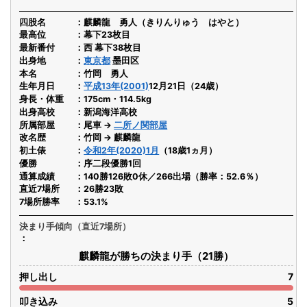
四股名
麒麟龍 勇人（きりんりゅう はやと）
最高位
幕下23枚目
最新番付
西 幕下38枚目
出身地
東京都
墨田区
本名
竹岡 勇人
生年月日
平成13年(2001)
12月21日（24歳）
身長・体重
175cm・114.5kg
出身高校
新潟海洋高校
所属部屋
尾車 →
二所ノ関部屋
改名歴
竹岡 → 麒麟龍
初土俵
令和2年(2020)1月
（18歳1ヵ月）
優勝
序二段優勝1回
通算成績
140勝126敗0休／266出場（勝率：52.6％）
直近7場所
26勝23敗
7場所勝率
53.1%
決まり手傾向（直近7場所）
麒麟龍が勝ちの決まり手（21勝）
押し出し
7
叩き込み
5