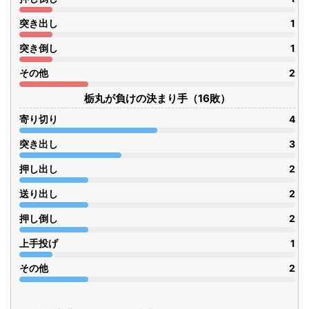
突き出し
1
突き倒し
1
その他
2
栃丸が負けの決まり手（16敗）
寄り切り
4
突き出し
3
押し出し
2
送り出し
2
押し倒し
2
上手投げ
1
その他
2