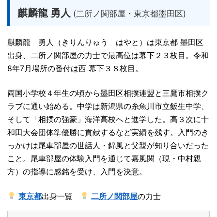
麒麟龍 勇人
(二所ノ関部屋・東京都墨田区)
麒麟龍 勇人（きりんりゅう はやと）は東京都 墨田区
出身、二所ノ関部屋の力士で最高位は幕下２３枚目。令和
8年7月場所の番付は西 幕下３８枚目。
両国小学校４年生の頃から墨田区相撲連盟と三鷹市相撲ク
ラブに通い始める。中学は新潟県の糸魚川市立飯生中学、
そして「相撲の強豪」海洋高校へと進学した。高３次に十
和田大会団体準優勝に貢献するなど実績を残す。入門のき
っかけは尾車部屋の世話人・錦風と父親が知り合いだった
こと。尾車部屋の体験入門を通じて嘉風関（現・中村親
方）の指導に感銘を受け、入門を決意。
東京都
出身一覧
二所ノ関部屋
の力士