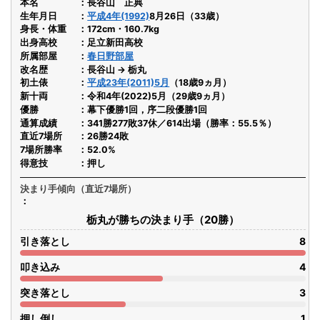
本名
長谷山 正典
生年月日
平成4年(1992)
8月26日（33歳）
身長・体重
172cm・160.7kg
出身高校
足立新田高校
所属部屋
春日野部屋
改名歴
長谷山 → 栃丸
初土俵
平成23年(2011)5月
（18歳9ヵ月）
新十両
令和4年(2022)5月（29歳9ヵ月）
優勝
幕下優勝1回，序二段優勝1回
通算成績
341勝277敗37休／614出場（勝率：55.5％）
直近7場所
26勝24敗
7場所勝率
52.0%
得意技
押し
決まり手傾向（直近7場所）
栃丸が勝ちの決まり手（20勝）
引き落とし
8
叩き込み
4
突き落とし
3
押し倒し
1